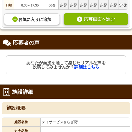
充足
充足
充足
充足
充足
充足
定休
日勤
8:30
17:30
60分
～
応募画面へ進む
お気に入り
に
追加
応募者の声
あなたが面接を通して感じたリアルな声を
投稿してみませんか？
詳細はこちら
施設詳細
施設概要
施設名称
デイサービスさらぎ野
カナ名称
-