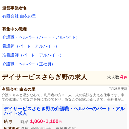
運営事業者名
有限会社 由衣の里
募集中の職種
介護職・ヘルパー（パート・アルバイト）
看護師（パート・アルバイト）
准看護師（パート・アルバイト）
介護職・ヘルパー（正社員）
デイサービスさらぎ野
の求人
4
求人数
件
有限会社 由衣の里
7月28日更新
介護スキルと温かな心で、利用者の方々一人一人の笑顔を支える仕事です。車
での送迎が可能な方を特に求めており、あなたの経験と優しさで、高齢者が心
から安心して過ごせる空間を共に作り上げましょう。熱意を持ってご応募いた
だける方を心よりお待ちしています。
デイサービスさらぎ野の介護職・ヘルパーのパート・アル
バイト求人
1,060
1,100
給与
時給
~
円
応募要件
必須: 介護福祉士、自動車免許