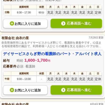
就業時間
休憩
月
火
水
木
金
土
日
充足
充足
充足
充足
充足
充足
定休
日勤
8:30
17:30
60分
～
応募画面へ進む
お気に入り
に
追加
有限会社 由衣の里
7月28日更新
奈良県御所市にあるデイサービスさらぎ野にて、看護師を募集中です。心温ま
る地域密着型の施設で、利用者様一人ひとりの健康を支える温かいケアが自慢
です。柔軟な勤務体制を取り入れ、家庭と仕事のバランスを重視。あなたのラ
イフスタイルに合った働き方が可能です。専門性を追求しながら、プライベー
デイサービスさらぎ野の看護師のパート・アルバイト求人
トも充実させませんか？あなたの豊かな経験と優しさを活かして、利用者様の
1,600
1,700
笑顔を守りましょう。応募を心よりお待ちしています。
給与
時給
~
円
応募要件
必須: 看護師
就業時間
休憩
月
火
水
木
金
土
日
充足
充足
充足
充足
充足
充足
定休
午前
9:00
13:00
-
～
応募画面へ進む
お気に入り
に
追加
有限会社 由衣の里
8月4日更新