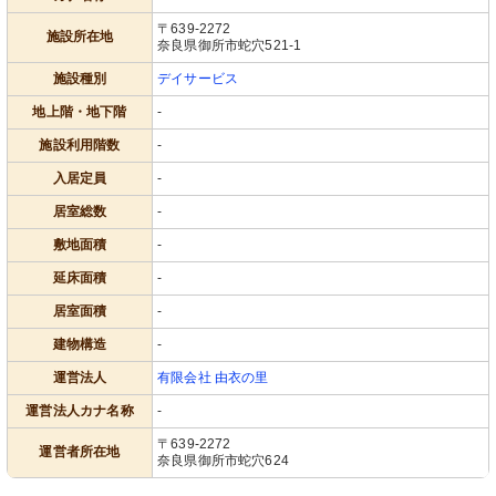
〒639-2272
施設所在地
奈良県御所市蛇穴521-1
施設種別
デイサービス
地上階・地下階
-
施設利用階数
-
入居定員
-
居室総数
-
敷地面積
-
延床面積
-
居室面積
-
建物構造
-
運営法人
有限会社 由衣の里
運営法人カナ名称
-
〒639-2272
運営者所在地
奈良県御所市蛇穴624