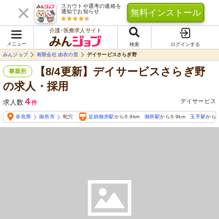
スカウトや選考の連絡を
無料インストール
通知でお知らせ
介護･医療求人サイト
メニュー
検索
ログインする
みんジョブ
有限会社 由衣の里
デイサービスさらぎ野
【8/4更新】デイサービスさらぎ野
事業所
の求人・採用
4
デイサービス
求人数
件
奈良県
御所市
蛇穴
近鉄御所駅
から0.9km
御所駅
から0.9km
玉手駅
から1