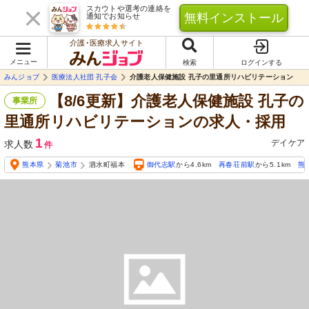
スカウトや選考の連絡を
無料インストール
通知でお知らせ
介護･医療求人サイト
メニュー
検索
ログインする
みんジョブ
医療法人社団 孔子会
介護老人保健施設 孔子の里通所リハビリテーション
【8/6更新】介護老人保健施設 孔子の
事業所
里通所リハビリテーションの求人・採用
1
デイケア
求人数
件
熊本県
菊池市
泗水町福本
御代志駅
から4.6km
再春荘前駅
から5.1km
熊