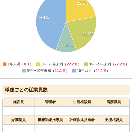
40
22.2%
35
30
44.4%
25
20
15
22.2%
10
5
11.1%
0
0
1年未満（
0％
）
1年〜3年未満（
22.2％
）
3年〜5年未満（
22.2％
）
5年〜10年未満（
11.1％
）
10年以上（
44.4％
）
職種ごとの従業員数
施設長
管理者
生活相談員
看護職員
-
-
-
-
介護職員
機能訓練指導員
計画作成担当者
支援相談員
-
-
-
-