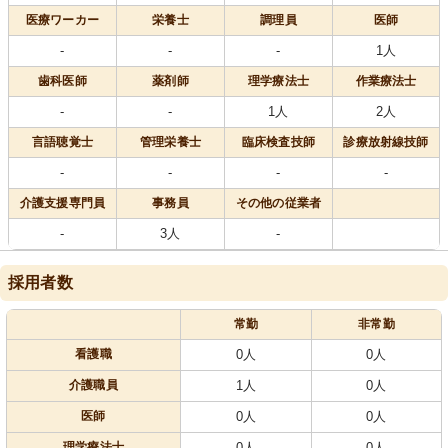
医療
ワーカー
栄養士
調理員
医師
-
-
-
1人
歯科医師
薬剤師
理学療法士
作業療法士
-
-
1人
2人
言語聴覚士
管理栄養士
臨床検査技師
診療放射線技師
-
-
-
-
介護支援専門員
事務員
その他の従業者
-
3人
-
採用者数
常勤
非常勤
看護職
0人
0人
介護職員
1人
0人
医師
0人
0人
理学療法士
0人
0人