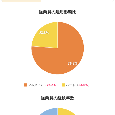
従業員の雇用形態比
80
75
70
23.8%
65
60
55
50
45
40
76.2%
35
30
25
20
0
フルタイム（
76.2％
）
パート（
23.8％
）
従業員の経験年数
45