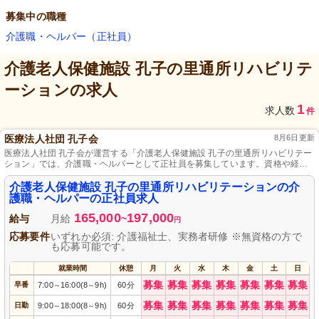
募集中の職種
介護職・ヘルパー（正社員）
介護老人保健施設 孔子の里通所リハビリテ
ーション
の求人
1
求人数
件
医療法人社団 孔子会
8月6日更新
医療法人社団 孔子会が運営する「介護老人保健施設 孔子の里通所リハビリテー
ション」では、介護職・ヘルパーとして正社員を募集しています。資格や経験
は不問で、初心者の方も大歓迎です。地域に密着した医療と介護サービスを提
供するチームの一員として、安心と笑顔を届けるお仕事に一緒に取り組みませ
介護老人保健施設 孔子の里通所リハビリテーションの介
んか。充実した研修制度とサポート体制で、あなたの成長を全力で応援しま
護職・ヘルパーの正社員求人
す。まずはお気軽にご応募ください。
165,000
197,000
給与
月給
~
円
応募要件
いずれか必須: 介護福祉士、実務者研修 ※無資格の方で
も応募可能です。
就業時間
休憩
月
火
水
木
金
土
日
募集
募集
募集
募集
募集
募集
募集
早番
7:00
16:00(8
9h)
60分
～
～
募集
募集
募集
募集
募集
募集
募集
日勤
9:00
18:00(8
9h)
60分
～
～