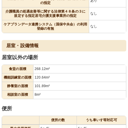
あり
の指定
介護職員の処遇改善等に関する法律第４８条の３に
なし
規定する指定居宅介護支援事業所の指定
ケアプランデータ連携システム（国保中央会）の利用
なし
登録の有無
居室・設備情報
居室以外の場所
食堂の面積
268.12m²
機能訓練室の面積
120.64m²
静養室の面積
101.89m²
相談室の面積
8m²
便所
便所の数
うち車いす等対応可