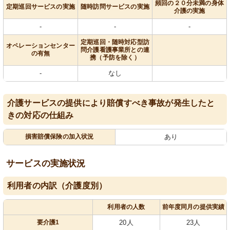
頻回の２０分未満の身体
定期巡回サービスの実施
随時訪問サービスの実施
介護の実施
-
-
-
定期巡回・随時対応型訪
オペレーションセンター
問介護看護事業所との連
の有無
携（予防を除く）
-
なし
介護サービスの提供により賠償すべき事故が発生したと
きの対応の仕組み
損害賠償保険の加入状況
あり
サービスの実施状況
利用者の内訳（介護度別）
利用者の人数
前年度同月の提供実績
要介護1
20人
23人