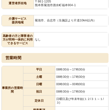
〒861-1205
運営者所在地
熊本県菊池市泗水町福本904-1
介護サービス
菊池市、合志市（当施設より片道10km以内）
提供地域
高齢者の方と障害者の
方が同時一体的に利用
なし
できるサービス
営業時間
平日
08時30分～17時30分
土曜
08時30分～17時30分
日曜
00時00分～00時00分
事業所の営業時
間
祝日
08時30分～17時30分
日曜日及び年末年始(１２/３１～１/
定休日
３)