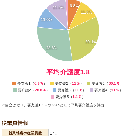
30
6.8%
11.0%
11.0%
25
11.0%
20
15
30.1%
10
28.8%
5
0
0
平均介護度1.8
要支援1（
6.8％
）
要支援2（
11％
）
要介護1（
30.1％
）
要介護2（
28.8％
）
要介護3（
11％
）
要介護4（
11％
）
要介護5（
1.4％
）
※自立はゼロ、要支援1・2は0.375として平均要介護度を算出
従業員情報
就業場所の従業員数
17人