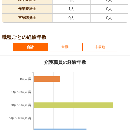
作業療法士
1人
0人
言語聴覚士
0人
0人
職種ごとの経験年数
合計
常勤
非常勤
介護職員の経験年数
1年未満
1年〜3年未満
3年〜5年未満
5年〜10年未満