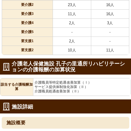
要介護2
23人
16人
要介護3
11人
16人
要介護4
2人
3人
要介護5
-
-
要支援1
2人
-
要支援2
10人
11人
介護老人保健施設 孔子の里通所リハビリテーシ
ョンの介護報酬の加算状況
介護職員等特定処遇改善加算（Ⅰ）
該当する介護報酬加
サービス提供体制強化加算（Ⅱ）
算
介護職員処遇改善加算（Ⅱ）
施設詳細
施設概要