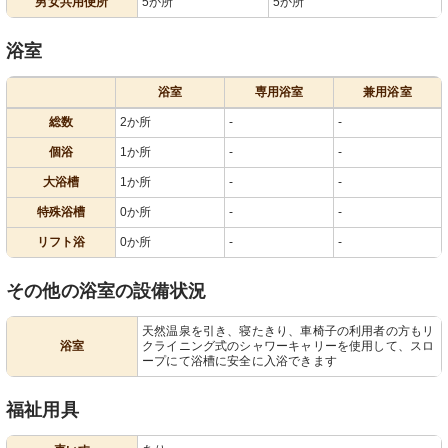
男女共用便所
5か所
5か所
浴室
浴室
専用浴室
兼用浴室
総数
2か所
-
-
個浴
1か所
-
-
大浴槽
1か所
-
-
特殊浴槽
0か所
-
-
リフト浴
0か所
-
-
その他の浴室の設備状況
天然温泉を引き、寝たきり、車椅子の利用者の方もリ
浴室
クライニング式のシャワーキャリーを使用して、スロ
ープにて浴槽に安全に入浴できます
福祉用具