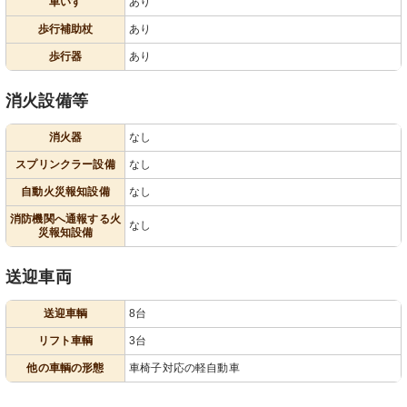
車いす
あり
歩行補助杖
あり
歩行器
あり
消火設備等
消火器
なし
スプリンクラー設備
なし
自動火災報知設備
なし
消防機関へ通報する火
なし
災報知設備
送迎車両
送迎車輌
8台
リフト車輌
3台
他の車輌の形態
車椅子対応の軽自動車