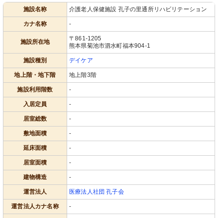
施設名称
介護老人保健施設 孔子の里通所リハビリテーション
カナ名称
-
〒861-1205
施設所在地
熊本県菊池市泗水町福本904-1
施設種別
デイケア
地上階・地下階
地上階3階
施設利用階数
-
入居定員
-
居室総数
-
敷地面積
-
延床面積
-
居室面積
-
建物構造
-
運営法人
医療法人社団 孔子会
運営法人カナ名称
-