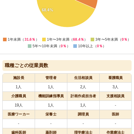
30
68.4%
20
10
0
0
1年未満（
31.6％
）
1年〜3年未満（
68.4％
）
3年〜5年未満（
0％
）
5年〜10年未満（
0％
）
10年以上（
0％
）
職種ごとの従業員数
施設長
管理者
生活相談員
看護職員
1人
1人
2人
3人
介護職員
機能訓練指導員
計画作成担当者
支援相談員
19人
1人
1人
-
医療
ワーカー
栄養士
調理員
医師
-
-
-
-
歯科医師
薬剤師
理学療法士
作業療法士