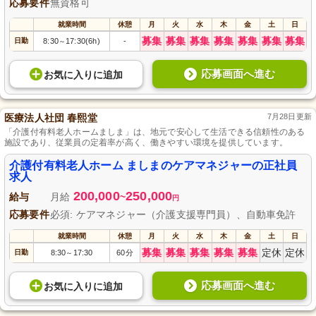
応募要件
無資格可
就業時間
休憩
月
火
水
木
金
土
日
募集
募集
募集
募集
募集
募集
募集
日勤
8:30
17:30(6h)
-
～
応募画面へ進む
お気に入り
に
追加
医療法人社団 春熙堂
7月28日更新
「介護付有料老人ホームましま」は、地元で安心して生活できる信頼性のある
施設であり、従業員の定着率が高く、働きやすい環境を提供しています。
介護付有料老人ホーム ましまのケアマネジャーの正社員
求人
200,000
250,000
給与
月給
~
円
応募要件
必須: ケアマネジャー（介護支援専門員）、自動車免許
就業時間
休憩
月
火
水
木
金
土
日
募集
募集
募集
募集
募集
定休
定休
日勤
8:30
17:30
60分
～
応募画面へ進む
お気に入り
に
追加