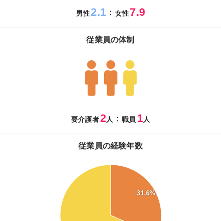
2.1
7.9
：
男性
女性
従業員の体制
2
1
：
要介護者
人
職員
人
従業員の経験年数
70
60
31.6%
50
40