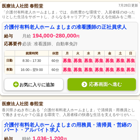
医療法人社団 春熙堂
7月28日更新
「介護付有料老人ホームましま」では、自然豊かな環境で、入居者様のゆった
りとした生活をサポートし、さらなるキャリアアップを支える仕組みをご用意
しております。休日は月9日、体調管理万全、充実した福利厚生を備え、人々の
健やかな毎日を一緒に守ることができます。
介護付有料老人ホーム ましまの准看護師の正社員求人
194,000
280,000
給与
月給
~
円
応募要件
必須: 准看護師、自動車免許
就業時間
休憩
月
火
水
木
金
土
日
募集
募集
募集
募集
募集
募集
募集
日勤
8:30
17:30
60分
～
募集
募集
募集
募集
募集
募集
募集
夜勤
16:00
翌9:00
60分
～
応募画面へ進む
お気に入り
に
追加
医療法人社団 春熙堂
香川県さぬき市にある「介護付有料老人ホームましま」で清掃員・用務員とし
て働きませんか？心温まる環境で、入居者様の快適な生活を支えるやりがいの
あるお仕事です。経験は不問、自動車免許がある方は大歓迎です。柔軟なパー
ト・アルバイト勤務で生活スタイルに合わせて働けます。充実した研修体制で
介護付有料老人ホーム ましまの用務員・清掃員・営繕の
未経験者も安心。あなたの熱意を、私たちと一緒に入居者様の笑顔につなげて
パート・アルバイト求人
いきましょう。
1,036
1,200
給与
時給
~
円