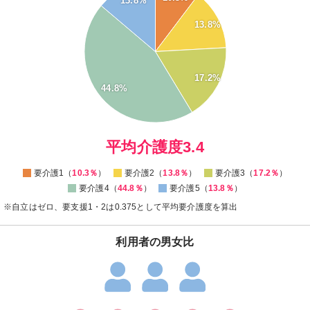
13.8%
40
13.8%
35
30
25
17.2%
20
44.8%
15
10
0
平均介護度3.4
要介護1（
10.3％
）
要介護2（
13.8％
）
要介護3（
17.2％
）
要介護4（
44.8％
）
要介護5（
13.8％
）
※自立はゼロ、要支援1・2は0.375として平均要介護度を算出
利用者の男女比