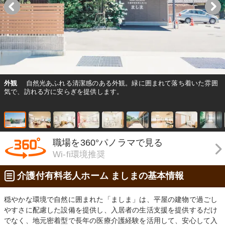
外観
自然光あふれる清潔感のある外観。緑に囲まれて落ち着いた雰囲
気で、訪れる方に安らぎを提供します。
職場を360°パノラマで見る
Wi-fi環境推奨
介護付有料老人ホーム ましまの基本情報
穏やかな環境で自然に囲まれた「ましま」は、平屋の建物で過ごし
やすさに配慮した設備を提供し、入居者の生活支援を提供するだけ
でなく、地元密着型で長年の医療介護経験を活用して、安心して入