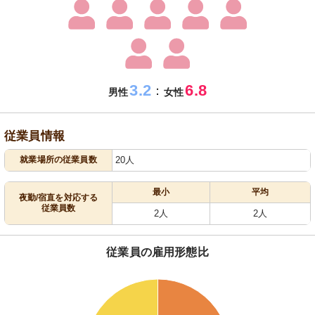
3.2
6.8
：
男性
女性
従業員情報
就業場所の従業員数
20人
最小
平均
夜勤/宿直を対応する
従業員数
2人
2人
従業員の雇用形態比
62
60
58