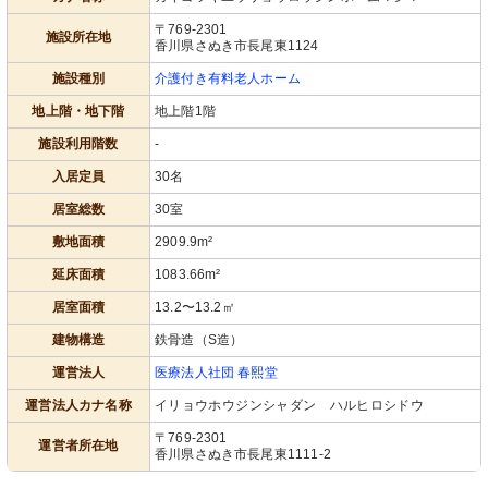
〒769-2301
施設所在地
香川県さぬき市長尾東1124
施設種別
介護付き有料老人ホーム
地上階・地下階
地上階1階
施設利用階数
-
入居定員
30名
居室総数
30室
敷地面積
2909.9m²
延床面積
1083.66m²
居室面積
13.2〜13.2㎡
建物構造
鉄骨造（S造）
運営法人
医療法人社団 春熙堂
運営法人カナ名称
イリョウホウジンシャダン ハルヒロシドウ
〒769-2301
運営者所在地
香川県さぬき市長尾東1111-2