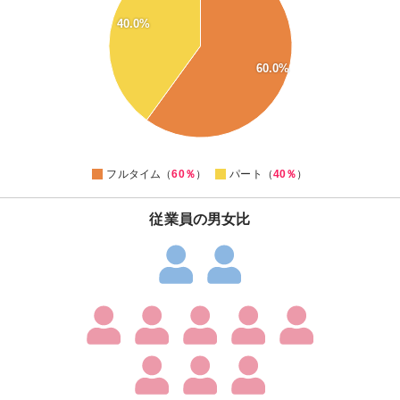
56
54
40.0%
52
50
60.0%
48
46
44
42
40
38
0
フルタイム（
60％
）
パート（
40％
）
従業員の男女比