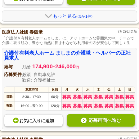
もっと見る
(ほか1件)
医療法人社団 春熙堂
7月29日更新
「介護付き有料老人ホームましま」は、アットホームな雰囲気の中、チームで
介護に取り組み、豊かな自然に囲まれながら利用者の方が安心して楽しく生活
が送れるようサポートしています。
介護付有料老人ホーム ましまの介護職・ヘルパーの正社
員求人
174,900
246,000
給与
月給
~
円
応募要件
必須: 自動車免許
歓迎: 介護福祉士
就業時間
休憩
月
火
水
木
金
土
日
募集
募集
募集
募集
募集
募集
募集
日勤
8:30
17:30
60分
～
募集
募集
募集
募集
募集
募集
募集
夜勤
16:00
翌9:00
120分
～
応募画面へ進む
お気に入り
に
追加