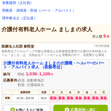
准看護師（正社員）
用務員・清掃員・営繕（パート・アルバイト）
理学療法士（正社員）
介護付有料老人ホーム ましま
の求人
9
求人数
件
医療法人社団 春熙堂
7月29日更新
夜勤専従でスキルアップ可能な医療法人社団春熙堂運営の介護付き有料老人ホ
ーム「ましま」は、活気あるアットホームな雰囲気の中で、自然豊かな環境で
の介護業務が可能です。また一方、地域に根ざした、医療と介護の連携強化を
目指す一緒に働くヘルパーも募集中で、チームワークと笑顔を大切にした職場
介護付有料老人ホーム ましまの介護職・ヘルパーのパー
です。月火水木金勤務可能な方を募集しており未経験可、地域行事参加など入
ト・アルバイト求人 （夜勤専従）
居者の価値観重視の職場です。
1,036
1,100
給与
時給
~
円
応募要件
必須: 自動車免許
歓迎: 介護福祉士
就業時間
休憩
月
火
水
木
金
土
日
募集
募集
募集
募集
募集
募集
募集
夜勤
16:00
翌9:00
90分
～
応募画面へ進む
お気に入り
に
追加