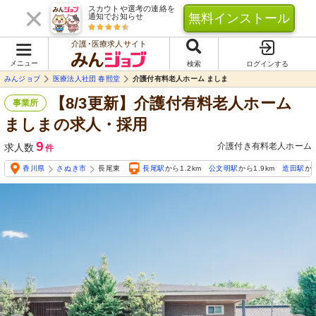
スカウトや選考の連絡を
無料インストール
通知でお知らせ
介護･医療求人サイト
メニュー
検索
ログインする
みんジョブ
医療法人社団 春熙堂
介護付有料老人ホーム ましま
【8/3更新】介護付有料老人ホーム
事業所
ましまの求人・採用
9
介護付き有料老人ホーム
求人数
件
香川県
さぬき市
長尾東
長尾駅
から1.2km
公文明駅
から1.9km
造田駅
から