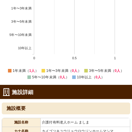
1年〜3年未満
3年〜5年未満
5年〜10年未満
10年以上
0
0.5
1
1年未満（
1人
）
1年〜3年未満（
0人
）
3年〜5年未満（
0人
）
5年〜10年未満（
0人
）
10年以上（
0人
）
施設詳細
施設概要
施設名称
介護付有料老人ホーム ましま
カナ名称
カイゴツキユウリョウロウジンホームマシマ