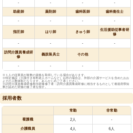
-
-
-
-
助産師
薬剤師
歯科医師
歯科衛生士
-
-
-
-
生活援助従事者研
指圧師
はり師
きゅう師
修
-
-
-
-
訪問介護員養成研
義肢装具士
その他
修
-
-
-
※１人の従業員が複数の資格を取得している場合があります。
※特定施設（介護付き有料老人ホームなど）以外の場合は、外部の介護サービスを含めたおお
よその人数体制となります。あらかじめご了承ください。
※訪問介護員養成研修相当研修修了者：訪問介護員養成研修に相当するものとして都道府県知
事が認めた研修の修了者を指す。
採用者数
常勤
非常勤
看護職
2人
-
介護職員
4人
6人