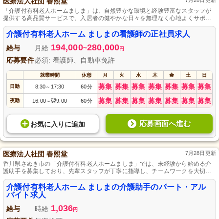
医療法人社団 春熙堂
7月28日更新
「介護付有料老人ホームましま」は、自然豊かな環境と経験豊富なスタッフが
提供する高品質サービスで、入居者の健やかな日々を無理なく心地よくサポー
トします。
介護付有料老人ホーム ましまの看護師の正社員求人
194,000
280,000
給与
月給
~
円
応募要件
必須: 看護師、自動車免許
就業時間
休憩
月
火
水
木
金
土
日
募集
募集
募集
募集
募集
募集
募集
日勤
8:30
17:30
60分
～
募集
募集
募集
募集
募集
募集
募集
夜勤
16:00
翌9:00
60分
～
応募画面へ進む
お気に入り
に
追加
医療法人社団 春熙堂
7月28日更新
香川県さぬき市の「介護付有料老人ホームましま」では、未経験から始める介
護助手を募集しており、先輩スタッフが丁寧に指導し、チームワークを大切に
した役割を通じてやりがいを感じられます。週4日からの勤務相談可能で、日勤
のみのため、プライベートとの両立が可能であり、社会保険完備や研修など、
介護付有料老人ホーム ましまの介護助手のパート・アル
スタッフへのサポートも充実しています。
バイト求人
1,036
給与
時給
円