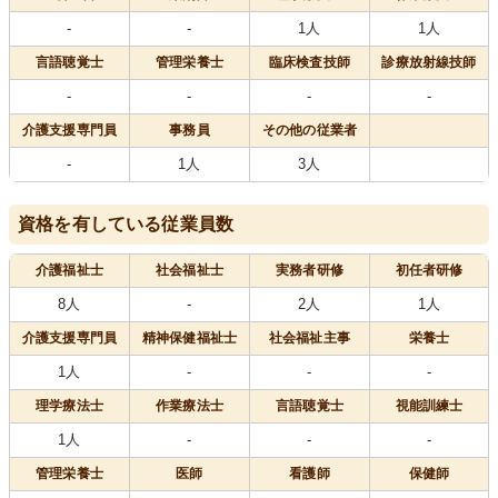
-
-
1人
1人
言語聴覚士
管理栄養士
臨床検査技師
診療放射線技師
-
-
-
-
介護支援専門員
事務員
その他の従業者
-
1人
3人
資格を有している従業員数
介護福祉士
社会福祉士
実務者研修
初任者研修
8人
-
2人
1人
介護支援専門員
精神保健福祉士
社会福祉主事
栄養士
1人
-
-
-
理学療法士
作業療法士
言語聴覚士
視能訓練士
1人
-
-
-
管理栄養士
医師
看護師
保健師