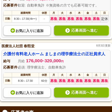
応募要件
歓迎: 自動車免許 ※無資格の方でも応募可能です。
就業時間
休憩
月
火
水
木
金
土
日
募集
募集
募集
募集
募集
募集
定休
日勤
8:30
17:30(4h〜)
-
～
応募画面へ進む
お気に入り
に
追加
医療法人社団 春熙堂
8月3日更新
介護付有料老人ホーム ましまの理学療法士の正社員求人
176,000
320,000
給与
月給
~
円
応募要件
必須: 理学療法士、自動車免許
就業時間
休憩
月
火
水
木
金
土
日
募集
募集
募集
募集
募集
募集
募集
日勤
8:30
17:30
60分
～
応募画面へ進む
お気に入り
に
追加