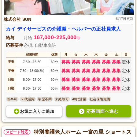
株式会社 SUN
8月7日更新
カイ デイサービスの介護職・ヘルパーの正社員求人
167,000
225,000
給与
月給
~
円
応募要件
必須: 自動車免許
就業時間
休憩
月
火
水
木
金
土
日
募集
募集
募集
募集
募集
募集
定休
早番
7:30
16:30
60分
～
募集
募集
募集
募集
募集
募集
定休
早番
7:30
18:00(8h)
60分
～
募集
募集
募集
募集
募集
募集
定休
日勤
8:00
17:00
60分
～
募集
募集
募集
募集
募集
募集
定休
日勤
8:30
17:30
60分
～
新卒可
50代活躍
学歴不問
未経験可
40代活躍
社会保険完備
応募画面へ進む
お気に入り
に
追加
特別養護老人ホーム 一宮の里 ショートス
スピード対応