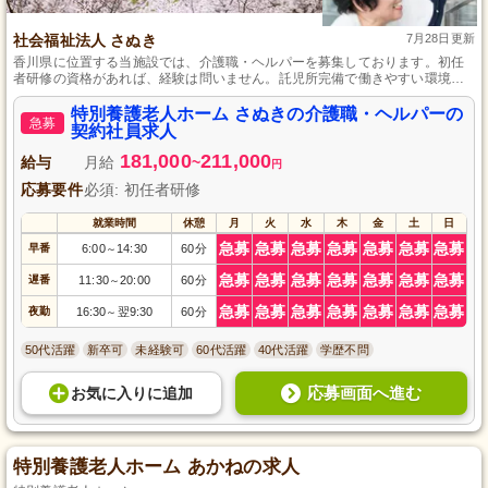
社会福祉法人 さぬき
7月28日更新
香川県に位置する当施設では、介護職・ヘルパーを募集しております。初任
者研修の資格があれば、経験は問いません。託児所完備で働きやすい環境を
整えており、正社員への道もご用意しています。やる気と情熱を持った方の
ご応募を心よりお待ちしております。
特別養護老人ホーム さぬきの介護職・ヘルパーの
急募
契約社員求人
181,000
211,000
給与
月給
~
円
応募要件
必須: 初任者研修
就業時間
休憩
月
火
水
木
金
土
日
急募
急募
急募
急募
急募
急募
急募
早番
6:00
14:30
60分
～
急募
急募
急募
急募
急募
急募
急募
遅番
11:30
20:00
60分
～
急募
急募
急募
急募
急募
急募
急募
夜勤
16:30
翌9:30
60分
～
50代活躍
新卒可
未経験可
60代活躍
40代活躍
学歴不問
応募画面へ進む
お気に入り
に
追加
特別養護老人ホーム あかねの求人