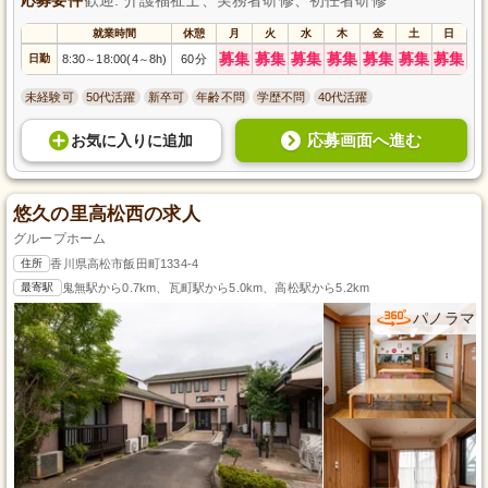
就業時間
休憩
月
火
水
木
金
土
日
募集
募集
募集
募集
募集
募集
募集
日勤
8:30
18:00(4
8h)
60分
～
～
未経験可
50代活躍
新卒可
年齢不問
学歴不問
40代活躍
応募画面へ進む
お気に入り
に
追加
悠久の里高松西の求人
グループホーム
住所
香川県高松市飯田町1334-4
最寄駅
鬼無駅から0.7km、瓦町駅から5.0km、高松駅から5.2km
パノラマ