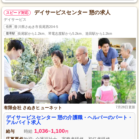
デイサービスセンター 憩の求人
スピード対応
デイサービス
住所
香川県さぬき市長尾西204-5
最寄駅
長尾駅から1.2km、琴電志度駅から5.2km、造田駅から1.2km
有限会社 さぬきヒューネット
7月28日更新
デイサービスセンター 憩の介護職・ヘルパーのパート・
アルバイト求人
1,036
1,100
給与
時給
~
円
応募要件
歓迎: 介護福祉士、実務者研修、初任者研修