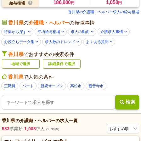
186,000
1,050
円
円
給与相場
香川県の介護職・ヘルパー求人の給与相場
香川県
の
介護職・ヘルパー
の転職事情
特集から探す
平均給与相場
求人の動向
介護求人事情
お役立ちデータ集
求人数のトレンド
よくある質問
香川県
でおすすめの検索条件
地域で選択
詳細条件で選択
香川県
で人気の条件
正職員
パート
新規オープン
高松市
観音寺市
検索
香川県
の
介護職・ヘルパー
の求人一覧
583
事業所
1,008
求人
おすすめ順
(1~30件)