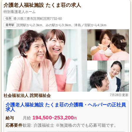
介護老人福祉施設 たくま荘の求人
特別養護老人ホーム
住所
香川県三豊市詫間町詫間7732-60
最寄駅
詫間駅から2.3km、みの駅から3.9km、津島ノ宮駅から4.1km
社会福祉法人 詫間福祉会
7月28日更新
介護老人福祉施設 たくま荘の介護職・ヘルパーの正社員
求人
194,500
253,200
給与
月給
~
円
応募要件
歓迎: 介護福祉士 ※無資格の方でも応募可能です。