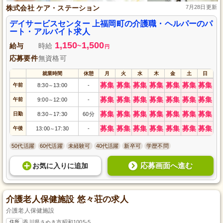
株式会社 ケア・ステーション
7月28日更新
デイサービスセンター 上福岡町の介護職・ヘルパーのパ
ート・アルバイト求人
1,150
1,500
給与
時給
~
円
応募要件
無資格可
就業時間
休憩
月
火
水
木
金
土
日
募集
募集
募集
募集
募集
募集
募集
午前
8:30
13:00
-
～
募集
募集
募集
募集
募集
募集
募集
午前
9:00
12:00
-
～
募集
募集
募集
募集
募集
募集
募集
日勤
8:30
17:30
60分
～
募集
募集
募集
募集
募集
募集
募集
午後
13:00
17:30
-
～
50代活躍
60代活躍
未経験可
40代活躍
新卒可
学歴不問
応募画面へ進む
お気に入り
に
追加
介護老人保健施設 悠々荘の求人
介護老人保健施設
住所
香川県さぬき市昭和1005-5