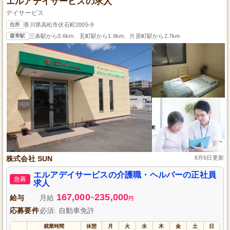
エルアデイサービスの求人
デイサービス
住所
香川県高松市伏石町2005-9
最寄駅
三条駅から0.6km、瓦町駅から1.9km、片原町駅から2.7km
株式会社 SUN
8月6日更新
エルアデイサービスの介護職・ヘルパーの正社員
急募
求人
167,000
235,000
給与
月給
~
円
応募要件
必須: 自動車免許
就業時間
休憩
月
火
水
木
金
土
日