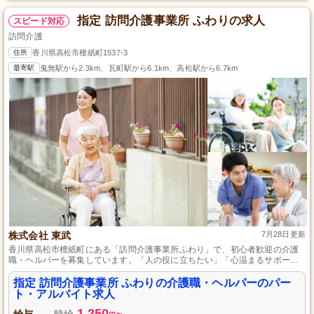
指定 訪問介護事業所 ふわりの求人
スピード対応
訪問介護
住所
香川県高松市檀紙町1537-3
最寄駅
鬼無駅から2.3km、瓦町駅から6.1km、高松駅から6.7km
株式会社 東武
7月28日更新
香川県高松市檀紙町にある「訪問介護事業所ふわり」で、初心者歓迎の介護
職・ヘルパーを募集しています。「人の役に立ちたい」「心温まるサポート
を提供したい」という想いを持っている方に最適な職場環境です。株式会社
東武が運営し、未経験からスタートしたスタッフも多数活躍中です。初任者
指定 訪問介護事業所 ふわりの介護職・ヘルパーのパー
研修をお持ちなら実務経験は不問。勤務形態は柔軟で、家庭の事情に合わせ
ト・アルバイト求人
て調整が可能です。ご応募を心よりお待ちしております。
1,250
給与
時給
~