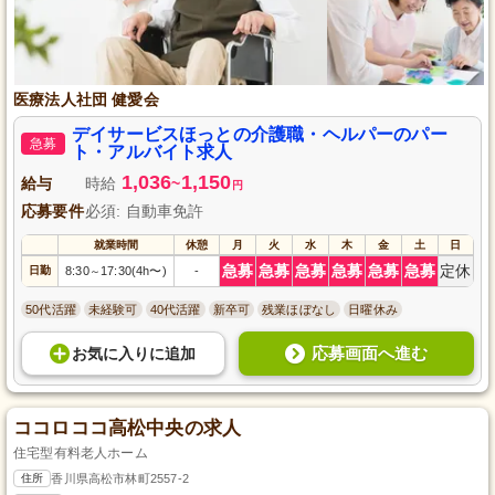
医療法人社団 健愛会
デイサービスほっとの介護職・ヘルパーのパー
急募
ト・アルバイト求人
1,036
1,150
給与
時給
~
円
応募要件
必須: 自動車免許
就業時間
休憩
月
火
水
木
金
土
日
急募
急募
急募
急募
急募
急募
定休
日勤
8:30
17:30(4h〜)
-
～
50代活躍
未経験可
40代活躍
新卒可
残業ほぼなし
日曜休み
応募画面へ進む
お気に入り
に
追加
ココロココ高松中央の求人
住宅型有料老人ホーム
住所
香川県高松市林町2557-2