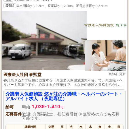
最寄駅
公文明駅から2.2km、長尾駅から2.2km、琴電志度駅から8.4km
医療法人社団 春熙堂
8月6日更新
香川県さぬき市昭和に位置する「介護老人保健施設悠々荘」で、介護職・ヘ
ルパーを募集中です。心温まる介護施設で、あなたの経験と資格を活かして
みませんか。パート・アルバイトの柔軟な働き方が可能で、ライフスタイル
に合わせたシフト調整ができます。入居者様の「悠々」とした生活を支えな
介護老人保健施設 悠々荘の介護職・ヘルパーのパート・
がら、やりがいを感じる仕事を一緒に始めましょう。介護福祉士の資格を有
アルバイト求人 （夜勤専従）
する方や豊富な経験者は特に歓迎しています。
1,036
1,410
給与
時給
~
円
応募要件
歓迎: 介護福祉士、初任者研修 ※無資格の方でも応募
可能です。
就業時間
休憩
月
火
水
木
金
土
日