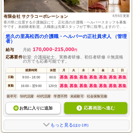
有限会社 サクラコーポレーション
8月6日更新
香川県に位置する介護施設にて、正社員の介護職・ヘルパースタッフを募集
中です。未経験者歓迎、入職後は先輩スタッフが丁寧に指導しますので、介
護の仕事に興味がある方は安心してスタートできます。資格取得支援制度も
あり、働きながらスキルアップを目指せる環境です。
悠久の里高松西の介護職・ヘルパーの正社員求人 （管理
者）
170,000
215,000
給与
月給
~
円
応募要件
歓迎: 介護福祉士、実務者研修、初任者研修 ※無資格
の方でも応募可能です。
就業時間
休憩
月
火
水
木
金
土
日
募集
募集
募集
募集
募集
募集
募集
日勤
9:00
18:00
60分
～
募集
募集
募集
募集
募集
募集
募集
夜勤
16:00
翌9:00
120分
～
新卒可
50代活躍
40代活躍
学歴不問
未経験可
社会保険完備
応募画面へ進む
お気に入り
に
追加
もっと見る
(ほか1件)