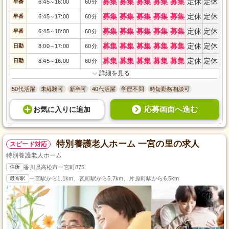
募集
募集
募集
募集
募集
定休
定休
早番
6:45
16:00
60分
～
募集
募集
募集
募集
募集
定休
定休
早番
6:45
17:00
60分
～
募集
募集
募集
募集
募集
定休
定休
早番
6:45
18:00
60分
～
募集
募集
募集
募集
募集
定休
定休
日勤
8:00
17:00
60分
～
募集
募集
募集
募集
募集
定休
定休
日勤
8:45
16:00
60分
～
詳細を見る
50代活躍
未経験可
新卒可
40代活躍
学歴不問
時短勤務相談可
応募画面へ進む
お気に入り
に
追加
特別養護老人ホーム 一宮の里の求人
スピード対応
特別養護老人ホーム
住所
香川県高松市一宮町875
最寄駅
一宮駅から1.1km、瓦町駅から5.7km、片原町駅から6.5km