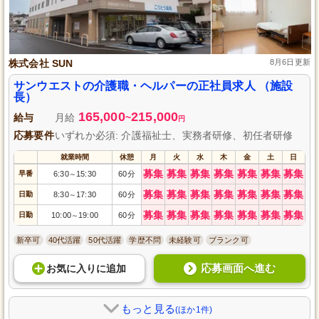
株式会社 SUN
8月6日更新
サンウエストの介護職・ヘルパーの正社員求人 （施設
長）
165,000
215,000
給与
月給
~
円
応募要件
いずれか必須: 介護福祉士、実務者研修、初任者研修
就業時間
休憩
月
火
水
木
金
土
日
募集
募集
募集
募集
募集
募集
募集
早番
6:30
15:30
60分
～
募集
募集
募集
募集
募集
募集
募集
日勤
8:30
17:30
60分
～
募集
募集
募集
募集
募集
募集
募集
日勤
10:00
19:00
60分
～
新卒可
40代活躍
50代活躍
学歴不問
未経験可
ブランク可
応募画面へ進む
お気に入り
に
追加
もっと見る
(ほか1件)