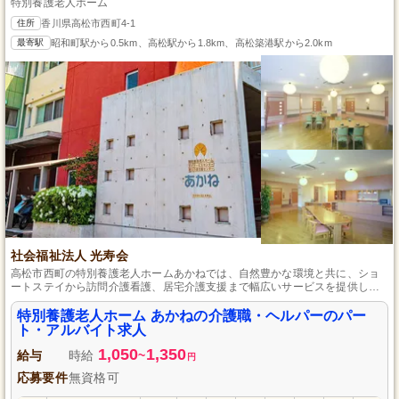
特別養護老人ホーム
住所
香川県高松市西町4-1
最寄駅
昭和町駅から0.5km、高松駅から1.8km、高松築港駅から2.0km
社会福祉法人 光寿会
高松市西町の特別養護老人ホームあかねでは、自然豊かな環境と共に、ショ
ートステイから訪問介護看護、居宅介護支援まで幅広いサービスを提供し、
地域福祉に貢献しています。働きやすい環境も特徴で、週2日からの勤務やメ
リハリのある体制が整っており、正社員登用もあります。
特別養護老人ホーム あかねの介護職・ヘルパーのパー
ト・アルバイト求人
1,050
1,350
給与
時給
~
円
応募要件
無資格可