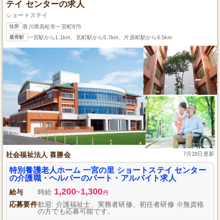
テイ センターの求人
ショートステイ
住所
香川県高松市一宮町875
最寄駅
一宮駅から1.1km、瓦町駅から5.7km、片原町駅から6.5km
社会福祉法人 喜勝会
7月28日更新
特別養護老人ホーム 一宮の里 ショートステイ センター
の介護職・ヘルパーのパート・アルバイト求人
1,200
1,300
給与
時給
~
円
応募要件
歓迎: 介護福祉士、実務者研修、初任者研修 ※無資格
の方でも応募可能です。