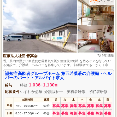
パノラマ
医療法人社団 青冥会
7月28日更新
香川県内の温かい家庭的な雰囲気で認知症症状の緩和を図るケアを行ってい
る施設で、介護職・ヘルパーを募集しています。未経験者でも一から丁寧に
指導しますので、安心してスキルアップが目指せます。勤務日数や時間は相
談可能で、育児休暇も取得できるため、仕事と育児の両立を支援していま
認知症高齢者グループホーム 第五若葉荘の介護職・ヘル
す。
パーのパート・アルバイト求人
1,036
1,130
給与
時給
~
円
応募要件
いずれか必須: 介護福祉士、実務者研修、初任者研修
就業時間
休憩
月
火
水
木
金
土
日
募集
募集
募集
募集
募集
募集
募集
早番
7:30
16:30(6h〜)
60分
～
募集
募集
募集
募集
募集
募集
募集
日勤
8:30
17:30(6h〜)
60分
～