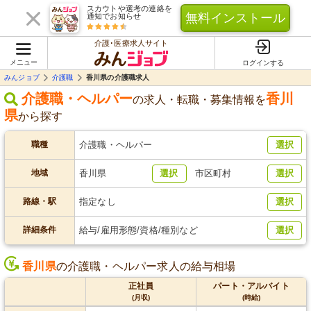
スカウトや選考の連絡を
無料インストール
通知でお知らせ
介護･医療求人サイト
メニュー
ログインする
みんジョブ
介護職
香川県の介護職求人
介護職・ヘルパー
香川
の求人・転職・募集情報を
県
から探す
職種
介護職・ヘルパー
選択
地域
香川県
選択
市区町村
選択
路線・駅
指定なし
選択
詳細条件
給与/雇用形態/資格/種別など
選択
香川県
の介護職・ヘルパー求人の給与相場
正社員
パート・アルバイト
(月収)
(時給)