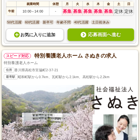
就業時間
休憩
月
火
水
木
金
土
日
募集
募集
募集
募集
募集
定休
定休
午前
10:00
14:00
-
～
50代活躍
60代活躍
新卒可
年齢不問
40代活躍
土日祝休み
応募画面へ進む
お気に入り
に
追加
特別養護老人ホーム さぬきの求人
スピード対応
特別養護老人ホーム
住所
香川県高松市宮脇町2-37-21
最寄駅
昭和町駅から0.7km、瓦町駅から2.1km、高松駅から2.2km