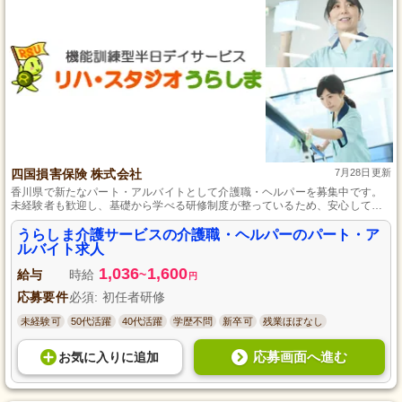
四国損害保険 株式会社
7月28日更新
香川県で新たなパート・アルバイトとして介護職・ヘルパーを募集中です。
未経験者も歓迎し、基礎から学べる研修制度が整っているため、安心してス
タートできます。経験者の方はスキルアップも見込めます。地域の生活を支
えるやりがいのある仕事に、あなたも挑戦してみませんか？
うらしま介護サービスの介護職・ヘルパーのパート・ア
ルバイト求人
1,036
1,600
給与
時給
~
円
応募要件
必須: 初任者研修
未経験可
50代活躍
40代活躍
学歴不問
新卒可
残業ほぼなし
応募画面へ進む
お気に入り
に
追加