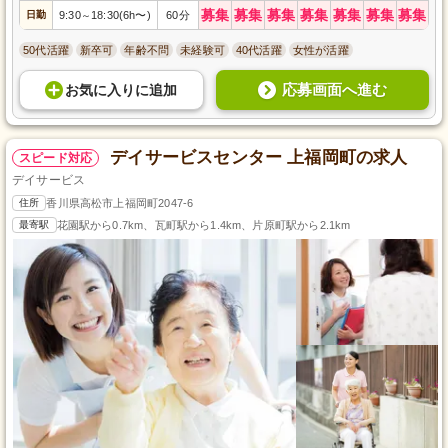
募集
募集
募集
募集
募集
募集
募集
日勤
9:30
18:30(6h〜)
60分
～
50代活躍
新卒可
年齢不問
未経験可
40代活躍
女性が活躍
応募画面へ進む
お気に入り
に
追加
デイサービスセンター 上福岡町の求人
スピード対応
デイサービス
住所
香川県高松市上福岡町2047-6
最寄駅
花園駅から0.7km、瓦町駅から1.4km、片原町駅から2.1km