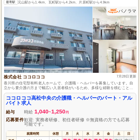
最寄駅
元山駅から1.4km、瓦町駅から4.2km、片原町駅から4.9km
パノラマ
株式会社 ココロココ
7月28日更新
香川県の住宅型有料老人ホームで、介護職・ヘルパーを募集しています。自
立から要介護の方まで幅広い入居者様がいるため、多様な経験を積むことが
できます。介護職員初任者研修の資格があれば未経験でも歓迎し、育児休暇
や介護休暇の取得推奨など職員の福利厚生も充実しているため、長く安心し
ココロココ高松中央の介護職・ヘルパーのパート・アル
て働ける環境です。
バイト求人
1,040
1,250
給与
時給
~
円
応募要件
歓迎: 実務者研修、初任者研修 ※無資格の方でも応募
可能です。
就業時間
休憩
月
火
水
木
金
土
日