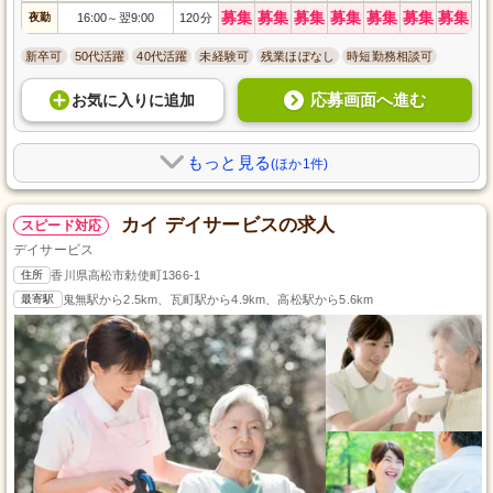
募集
募集
募集
募集
募集
募集
募集
夜勤
16:00
翌9:00
120分
～
新卒可
50代活躍
40代活躍
未経験可
残業ほぼなし
時短勤務相談可
応募画面へ進む
お気に入り
に
追加
もっと見る
(ほか1件)
カイ デイサービスの求人
スピード対応
デイサービス
住所
香川県高松市勅使町1366-1
最寄駅
鬼無駅から2.5km、瓦町駅から4.9km、高松駅から5.6km