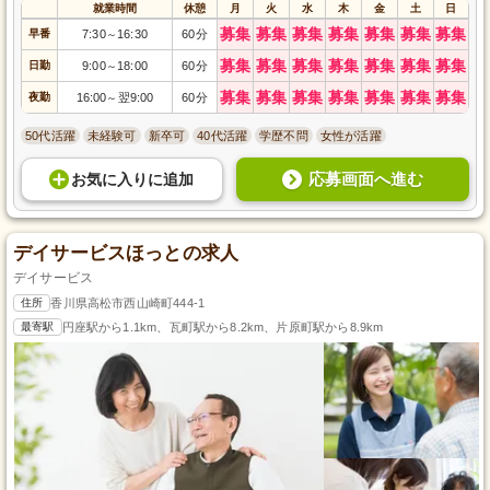
就業時間
休憩
月
火
水
木
金
土
日
募集
募集
募集
募集
募集
募集
募集
早番
7:30
16:30
60分
～
募集
募集
募集
募集
募集
募集
募集
日勤
9:00
18:00
60分
～
募集
募集
募集
募集
募集
募集
募集
夜勤
16:00
翌9:00
60分
～
50代活躍
未経験可
新卒可
40代活躍
学歴不問
女性が活躍
応募画面へ進む
お気に入り
に
追加
デイサービスほっとの求人
デイサービス
住所
香川県高松市西山崎町444-1
最寄駅
円座駅から1.1km、瓦町駅から8.2km、片原町駅から8.9km