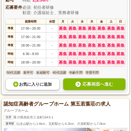
円
応募要件
必須: 初任者研修
歓迎: 介護福祉士、実務者研修
就業時間
休憩
月
火
水
木
金
土
日
募集
募集
募集
募集
募集
募集
募集
準夜
17:00
20:00
-
～
募集
募集
募集
募集
募集
募集
募集
準夜
17:00
21:00
-
～
募集
募集
募集
募集
募集
募集
募集
準夜
18:00
21:00
-
～
募集
募集
募集
募集
募集
募集
募集
時短
6:30
8:30
-
～
募集
募集
募集
募集
募集
募集
募集
時短
18:00
20:00
-
～
50代活躍
新卒可
未経験可
40代活躍
年齢不問
学歴不問
応募画面へ進む
お気に入り
に
追加
認知症高齢者グループホーム 第五若葉荘の求人
グループホーム
住所
香川県高松市三谷町1643-1
最寄駅
仏生山駅から1.6km、瓦町駅から6.2km、片原町駅から7.0km