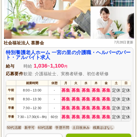
社会福祉法人 喜勝会
7月28日更新
特別養護老人ホーム 一宮の里の介護職・ヘルパーのパー
ト・アルバイト求人
1,036
1,100
給与
時給
~
円
応募要件
歓迎: 介護福祉士、実務者研修、初任者研修
就業時間
休憩
月
火
水
木
金
土
日
募集
募集
募集
募集
募集
定休
定休
午前
8:00
13:00
-
～
募集
募集
募集
募集
募集
定休
定休
午前
8:30
13:30
-
～
募集
募集
募集
募集
募集
定休
定休
早番
7:30
12:30
-
～
募集
募集
募集
募集
募集
定休
定休
早番
7:30
17:30(6
8h)
60分
～
～
50代活躍
新卒可
60代活躍
学歴不問
土日祝休み
残業ほぼなし