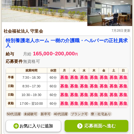
社会福祉法人 守里会
7月28日更新
特別養護老人ホーム 一樹の介護職・ヘルパーの正社員求
人
165,000
200,000
給与
月給
~
円
応募要件
無資格可
就業時間
休憩
月
火
水
木
金
土
日
募集
募集
募集
募集
募集
募集
募集
早番
7:30
16:30
60分
～
募集
募集
募集
募集
募集
募集
募集
日勤
8:30
17:30
60分
～
募集
募集
募集
募集
募集
募集
募集
日勤
10:30
19:30
60分
～
募集
募集
募集
募集
募集
募集
募集
夜勤
17:00
翌10:00
60分
～
50代活躍
未経験可
新卒可
40代活躍
ブランク可
寮・社宅あり
応募画面へ進む
お気に入り
に
追加