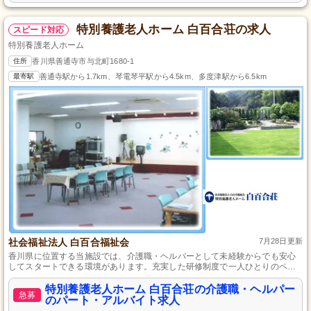
特別養護老人ホーム 白百合荘の求人
スピード対応
特別養護老人ホーム
住所
香川県善通寺市与北町1680-1
最寄駅
善通寺駅から1.7km、琴電琴平駅から4.5km、多度津駅から6.5km
社会福祉法人 白百合福祉会
7月28日更新
香川県に位置する当施設では、介護職・ヘルパーとして未経験からでも安心
してスタートできる環境があります。充実した研修制度で一人ひとりのペー
スに合わせた学びが可能で、専門性を高めたい方にも最適です。職場は働き
やすさを重視し、スタッフ間のコミュニケーションも大切にしており、仲間
特別養護老人ホーム 白百合荘の介護職・ヘルパー
急募
との絆を深めながら成長できる場所です。
のパート・アルバイト求人