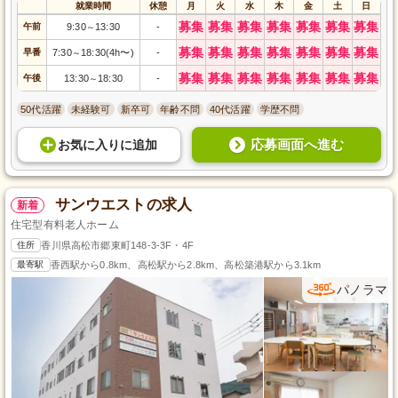
就業時間
休憩
月
火
水
木
金
土
日
募集
募集
募集
募集
募集
募集
募集
午前
9:30
13:30
-
～
募集
募集
募集
募集
募集
募集
募集
早番
7:30
18:30(4h〜)
-
～
募集
募集
募集
募集
募集
募集
募集
午後
13:30
18:30
-
～
50代活躍
未経験可
新卒可
年齢不問
40代活躍
学歴不問
応募画面へ進む
お気に入り
に
追加
サンウエストの求人
新着
住宅型有料老人ホーム
住所
香川県高松市郷東町148-3-3F・4F
最寄駅
香西駅から0.8km、高松駅から2.8km、高松築港駅から3.1km
パノラマ