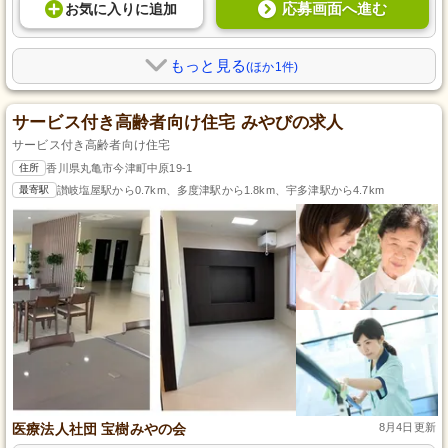
応募画面へ進む
お気に入り
に
追加
もっと見る
(ほか1件)
サービス付き高齢者向け住宅 みやびの求人
サービス付き高齢者向け住宅
住所
香川県丸亀市今津町中原19-1
最寄駅
讃岐塩屋駅から0.7km、多度津駅から1.8km、宇多津駅から4.7km
医療法人社団 宝樹みやの会
8月4日更新