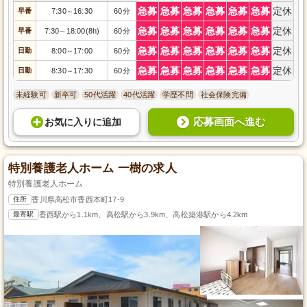
急募
急募
急募
急募
急募
急募
定休
早番
7:30
16:30
60分
～
急募
急募
急募
急募
急募
急募
定休
早番
7:30
18:00(8h)
60分
～
急募
急募
急募
急募
急募
急募
定休
日勤
8:00
17:00
60分
～
急募
急募
急募
急募
急募
急募
定休
日勤
8:30
17:30
60分
～
未経験可
新卒可
50代活躍
40代活躍
学歴不問
社会保険完備
応募画面へ進む
お気に入り
に
追加
特別養護老人ホーム 一樹の求人
特別養護老人ホーム
住所
香川県高松市香西本町17-9
最寄駅
香西駅から1.1km、高松駅から3.9km、高松築港駅から4.2km