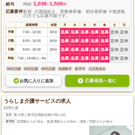
1,036
1,500
給与
時給
~
円
応募要件
歓迎: 介護福祉士、実務者研修、初任者研修 ※無資格
の方でも応募可能です。
就業時間
休憩
月
火
水
木
金
土
日
急募
急募
急募
急募
急募
定休
定休
早番
7:00
14:00
60分
～
急募
急募
急募
急募
急募
定休
定休
日勤
9:00
16:00
60分
～
急募
急募
急募
急募
急募
定休
定休
日勤
9:00
18:00
60分
～
急募
急募
急募
急募
急募
定休
定休
時短
7:00
18:00(2
4h)
-
～
～
50代活躍
60代活躍
40代活躍
未経験可
新卒可
土日祝休み
応募画面へ進む
お気に入り
に
追加
うらしま介護サービスの求人
訪問介護
住所
香川県三豊市詫間町松崎2780-130
最寄駅
詫間駅から0.4km、多度津駅から8.4km、津島ノ宮駅から2.4km