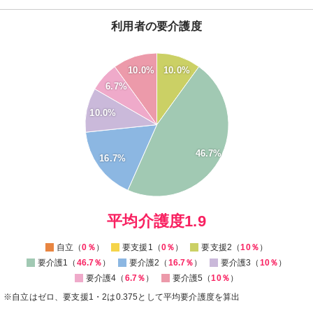
利用者の要介護度
50
45
10.0%
10.0%
40
6.7%
35
30
10.0%
25
20
46.7%
15
16.7%
10
5
0
0
平均介護度1.9
自立（
0％
）
要支援1（
0％
）
要支援2（
10％
）
要介護1（
46.7％
）
要介護2（
16.7％
）
要介護3（
10％
）
要介護4（
6.7％
）
要介護5（
10％
）
※自立はゼロ、要支援1・2は0.375として平均要介護度を算出