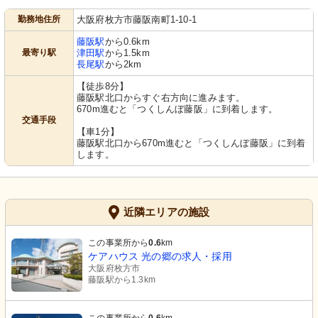
勤務地住所
大阪府枚方市藤阪南町1-10-1
藤阪駅
から0.6km
最寄り駅
津田駅
から1.5km
長尾駅
から2km
【徒歩8分】
藤阪駅北口からすぐ右方向に進みます。
670m進むと「つくしんぼ藤阪」に到着します。
交通手段
【車1分】
藤阪駅北口から670m進むと「つくしんぼ藤阪」に到着
します。
近隣エリアの施設
この事業所から
0.6
km
ケアハウス 光の郷の求人・採用
大阪府枚方市
藤阪駅から1.3km
この事業所から
0.6
km