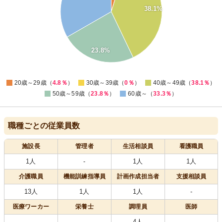
25
38.1%
20
15
10
5
23.8%
0
0
20歳～29歳（
4.8％
）
30歳～39歳（
0％
）
40歳～49歳（
38.1％
）
50歳～59歳（
23.8％
）
60歳～（
33.3％
）
職種ごとの従業員数
施設長
管理者
生活相談員
看護職員
1人
-
1人
1人
介護職員
機能訓練指導員
計画作成担当者
支援相談員
13人
1人
1人
-
医療
ワーカー
栄養士
調理員
医師
-
-
4人
-