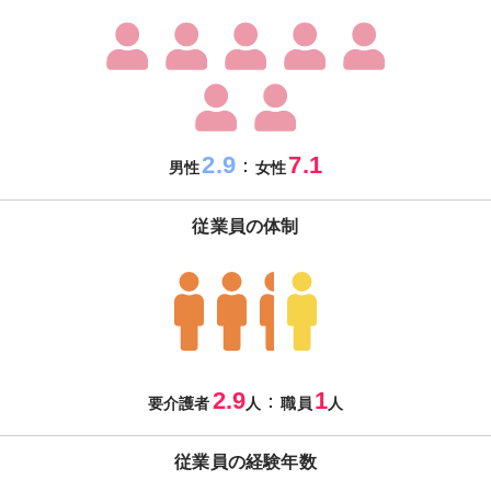
2.9
7.1
：
男性
女性
従業員の体制
2.9
1
：
要介護者
人
職員
人
従業員の経験年数