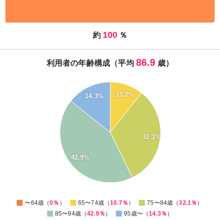
100
約
％
86.9
利用者の年齢構成（平均
歳）
45
10.7%
14.3%
40
35
30
25
32.1%
20
15
42.9%
10
5
0
0
〜64歳（
0％
）
65〜74歳（
10.7％
）
75〜84歳（
32.1％
）
85〜94歳（
42.9％
）
95歳〜（
14.3％
）