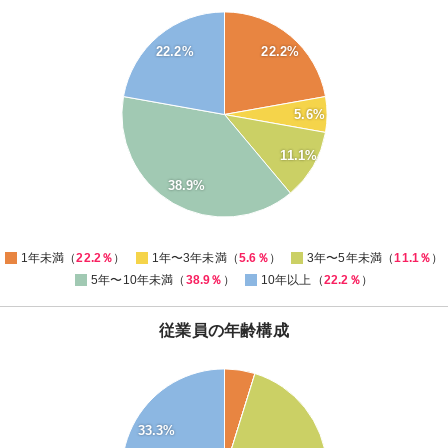
40
35
22.2%
22.2%
30
25
5.6%
20
11.1%
15
38.9%
10
5
0
1年未満（
22.2％
）
1年〜3年未満（
5.6％
）
3年〜5年未満（
11.1％
）
5年〜10年未満（
38.9％
）
10年以上（
22.2％
）
従業員の年齢構成
40
35
30
33.3%