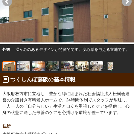
外観
温かみのあるデザインが特徴的です。安心感を与える立地です。
つくしんぼ藤阪の基本情報
大阪府枚方市に立地し、豊かな緑に囲まれた社会福祉法人松樹会運
営の介護付き有料老人ホームで、24時間体制でスタッフが常駐し、
一人一人の「自分らしい」生活と自立を重視したケアを提供し、心
身の状態に適した最善のケアを心掛ける環境が整っています。
住所