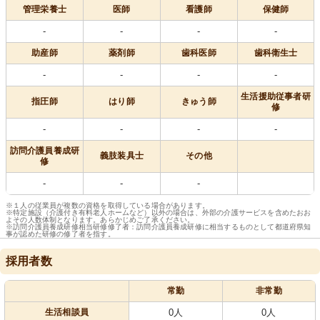
管理栄養士
医師
看護師
保健師
-
-
-
-
助産師
薬剤師
歯科医師
歯科衛生士
-
-
-
-
生活援助従事者研
指圧師
はり師
きゅう師
修
-
-
-
-
訪問介護員養成研
義肢装具士
その他
修
-
-
-
※１人の従業員が複数の資格を取得している場合があります。
※特定施設（介護付き有料老人ホームなど）以外の場合は、外部の介護サービスを含めたおお
よその人数体制となります。あらかじめご了承ください。
※訪問介護員養成研修相当研修修了者：訪問介護員養成研修に相当するものとして都道府県知
事が認めた研修の修了者を指す。
採用者数
常勤
非常勤
生活相談員
0人
0人