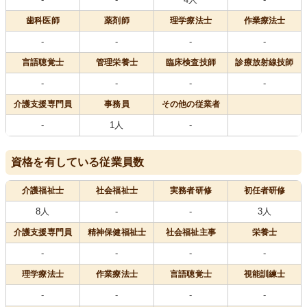
歯科医師
薬剤師
理学療法士
作業療法士
-
-
-
-
言語聴覚士
管理栄養士
臨床検査技師
診療放射線技師
-
-
-
-
介護支援専門員
事務員
その他の従業者
-
1人
-
資格を有している従業員数
介護福祉士
社会福祉士
実務者研修
初任者研修
8人
-
-
3人
介護支援専門員
精神保健福祉士
社会福祉主事
栄養士
-
-
-
-
理学療法士
作業療法士
言語聴覚士
視能訓練士
-
-
-
-