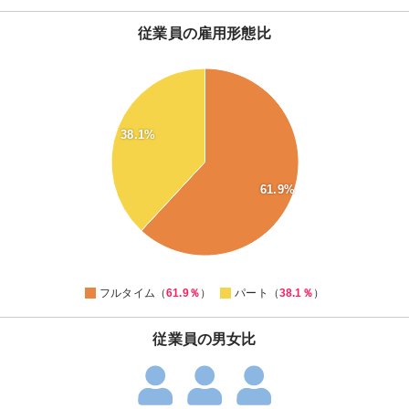
従業員の雇用形態比
64
62
60
58
56
38.1%
54
52
50
48
61.9%
46
44
42
40
38
36
0
フルタイム（
61.9％
）
パート（
38.1％
）
従業員の男女比