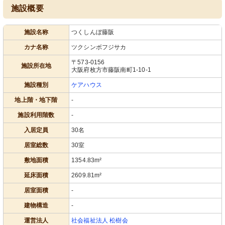
施設概要
施設名称
つくしんぼ藤阪
カナ名称
ツクシンボフジサカ
〒573-0156
施設所在地
大阪府枚方市藤阪南町1-10-1
施設種別
ケアハウス
地上階・地下階
-
施設利用階数
-
入居定員
30名
居室総数
30室
敷地面積
1354.83m²
延床面積
2609.81m²
居室面積
-
建物構造
-
運営法人
社会福祉法人 松樹会