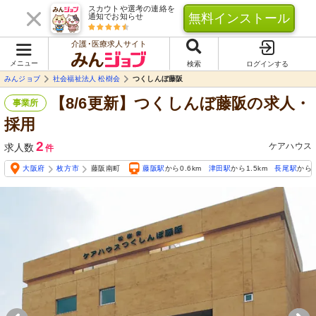
スカウトや選考の連絡を
無料インストール
通知でお知らせ
介護･医療求人サイト
メニュー
検索
ログインする
みんジョブ
社会福祉法人 松樹会
つくしんぼ藤阪
【8/6更新】つくしんぼ藤阪の求人・
事業所
採用
2
ケアハウス
求人数
件
大阪府
枚方市
藤阪南町
藤阪駅
から0.6km
津田駅
から1.5km
長尾駅
から2