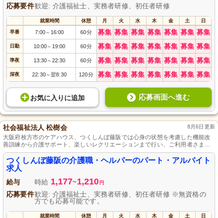
応募要件
歓迎: 介護福祉士、実務者研修、初任者研修
就業時間
休憩
月
火
水
木
金
土
日
募集
募集
募集
募集
募集
募集
募集
早番
7:00
16:00
60分
～
募集
募集
募集
募集
募集
募集
募集
日勤
10:00
19:00
60分
～
募集
募集
募集
募集
募集
募集
募集
準夜
13:30
22:30
60分
～
募集
募集
募集
募集
募集
募集
募集
深夜
22:30
翌8:30
120分
～
応募画面へ進む
お気に入り
に
追加
社会福祉法人 松樹会
8月6日更新
大阪府枚方市のケアハウス、つくしんぼ藤阪では心身の状態を考慮した機能改
善訓練から介護サポート、楽しいレクリエーションまで行い、ご利用者さまが
自分らしく快適な生活を送れるよう全力でサポートします。
つくしんぼ藤阪の介護職・ヘルパーのパート・アルバイト
求人
1,177
1,210
給与
時給
~
円
応募要件
歓迎: 介護福祉士、実務者研修、初任者研修 ※無資格の
方でも応募可能です。
就業時間
休憩
月
火
水
木
金
土
日