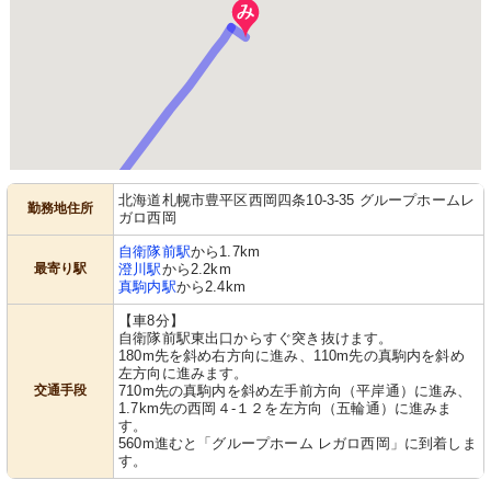
北海道札幌市豊平区西岡四条10-3-35 グループホームレ
勤務地住所
ガロ西岡
自衛隊前駅
から1.7km
最寄り駅
澄川駅
から2.2km
真駒内駅
から2.4km
【車8分】
自衛隊前駅東出口からすぐ突き抜けます。
180m先を斜め右方向に進み、110m先の真駒内を斜め
左方向に進みます。
交通手段
710m先の真駒内を斜め左手前方向（平岸通）に進み、
1.7km先の西岡４-１２を左方向（五輪通）に進みま
す。
560m進むと「グループホーム レガロ西岡」に到着しま
す。