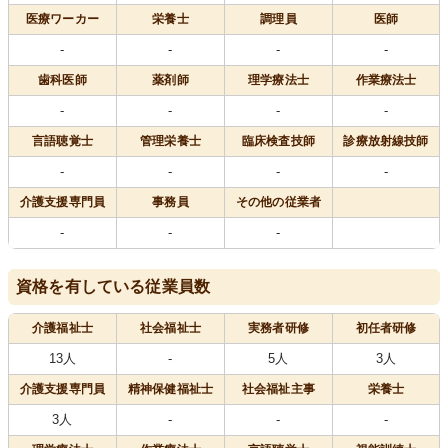
医療
ワーカー
栄養士
調理員
医師
-
-
-
-
歯科医師
薬剤師
理学療法士
作業療法士
-
-
-
-
言語聴覚士
管理栄養士
臨床検査技師
診療放射線技師
-
-
-
-
介護支援専門員
事務員
その他の従業者
-
-
-
資格を有している従業員数
介護福祉士
社会福祉士
実務者研修
初任者研修
13人
-
5人
3人
介護支援専門員
精神保健福祉士
社会福祉主事
栄養士
3人
-
-
-