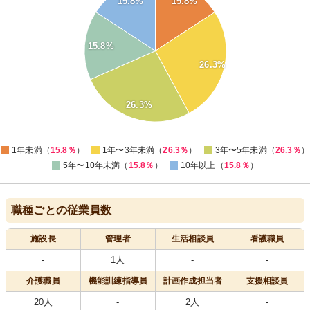
15.8%
15.8%
25
24
23
22
15.8%
21
26.3%
20
19
18
26.3%
17
16
15
0
1年未満（
15.8％
）
1年〜3年未満（
26.3％
）
3年〜5年未満（
26.3％
）
5年〜10年未満（
15.8％
）
10年以上（
15.8％
）
職種ごとの従業員数
施設長
管理者
生活相談員
看護職員
-
1人
-
-
介護職員
機能訓練指導員
計画作成担当者
支援相談員
20人
-
2人
-