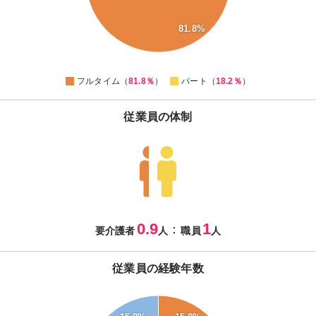
40
30
81.8%
20
0
フルタイム（
81.8％
）
パート（
18.2％
）
従業員の体制
0.9
1
：
要介護者
人
職員
人
従業員の経験年数
27
26