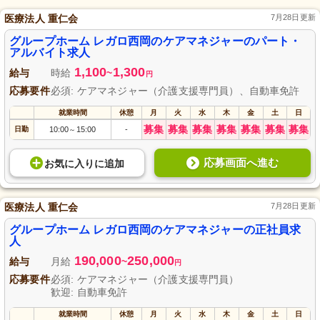
医療法人 重仁会
7月28日更新
グループホーム レガロ西岡のケアマネジャーのパート・
アルバイト求人
1,100
1,300
給与
時給
~
円
応募要件
必須: ケアマネジャー（介護支援専門員）、自動車免許
就業時間
休憩
月
火
水
木
金
土
日
募集
募集
募集
募集
募集
募集
募集
日勤
10:00
15:00
-
～
応募画面へ進む
お気に入り
に
追加
医療法人 重仁会
7月28日更新
グループホーム レガロ西岡のケアマネジャーの正社員求
人
190,000
250,000
給与
月給
~
円
応募要件
必須: ケアマネジャー（介護支援専門員）
歓迎: 自動車免許
就業時間
休憩
月
火
水
木
金
土
日