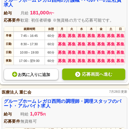
グループホーム レガロ西岡の介護職・ヘルパーの正社員
求人
181,000
給与
月給
~
円
応募要件
歓迎: 初任者研修 ※無資格の方でも応募可能です。
就業時間
休憩
月
火
水
木
金
土
日
募集
募集
募集
募集
募集
募集
募集
早番
7:45
16:45
60分
～
募集
募集
募集
募集
募集
募集
募集
日勤
8:30
17:30
60分
～
募集
募集
募集
募集
募集
募集
募集
日勤
10:00
19:00
60分
～
募集
募集
募集
募集
募集
募集
募集
夜勤
17:00
翌9:00
60分
～
応募画面へ進む
お気に入り
に
追加
医療法人 重仁会
7月28日更新
グループホーム レガロ西岡の調理師・調理スタッフのパ
ート・アルバイト求人
1,075
給与
時給
円
応募要件
無資格可