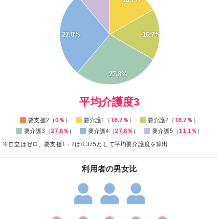
25
20
27.8%
16.7%
15
10
5
27.8%
0
0
平均介護度3
要支援2（
0％
）
要介護1（
16.7％
）
要介護2（
16.7％
）
要介護3（
27.8％
）
要介護4（
27.8％
）
要介護5（
11.1％
）
※自立はゼロ、要支援1・2は0.375として平均要介護度を算出
利用者の男女比