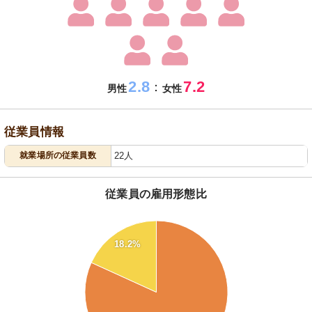
2.8
7.2
：
男性
女性
従業員情報
就業場所の従業員数
22人
従業員の雇用形態比
80
18.2%
70
60
50