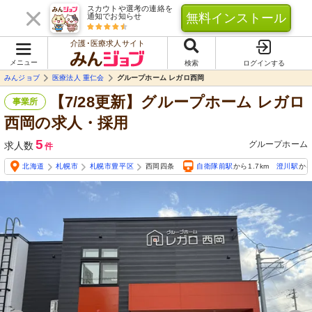
スカウトや選考の連絡を
無料インストール
通知でお知らせ
介護･医療求人サイト
メニュー
検索
ログインする
みんジョブ
医療法人 重仁会
グループホーム レガロ西岡
【7/28更新】グループホーム レガロ
事業所
西岡の求人・採用
5
グループホーム
求人数
件
北海道
札幌市
札幌市豊平区
西岡四条
自衛隊前駅
から1.7km
澄川駅
から