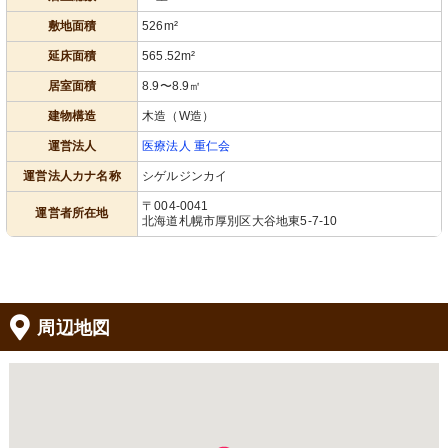
敷地面積
526m²
延床面積
565.52m²
居室面積
8.9〜8.9㎡
建物構造
木造（W造）
運営法人
医療法人 重仁会
運営法人カナ名称
シゲルジンカイ
〒004-0041
運営者所在地
北海道札幌市厚別区大谷地東5-7-10
周辺地図