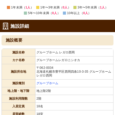
1年未満（
1人
）
1年〜3年未満（
0人
）
3年〜5年未満（
1人
）
5年〜10年未満（
0人
）
10年以上（
0人
）
施設詳細
施設概要
施設名称
グループホーム レガロ西岡
カナ名称
グループホームレガロニシオカ
〒062-0034
施設所在地
北海道札幌市豊平区西岡四条10-3-35 グループホーム
レガロ西岡
施設種別
グループホーム
地上階・地下階
地上階2階
施設利用階数
2階
入居定員
18名
居室総数
18室