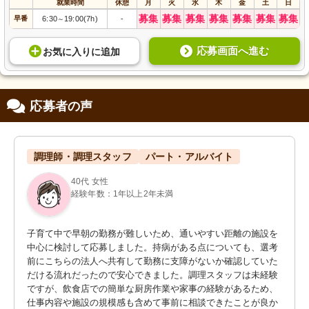
就業時間
休憩
月
火
水
木
金
土
日
募集
募集
募集
募集
募集
募集
募集
早番
6:30
19:00(7h)
-
～
応募画面へ進む
お気に入り
に
追加
応募者の声
調理師・調理スタッフ
パート・アルバイト
40代 女性
経験年数：1年以上2年未満
子育て中で早朝の勤務が難しいため、通いやすい距離の施設を
中心に検討して応募しました。持病がある点についても、選考
前にこちらの法人へ共有して勤務に支障がないか確認していた
だける流れだったので安心できました。調理スタッフは未経験
ですが、飲食店での簡単な厨房作業や家事の経験があるため、
仕事内容や施設の規模感も含めて事前に相談できたことが良か