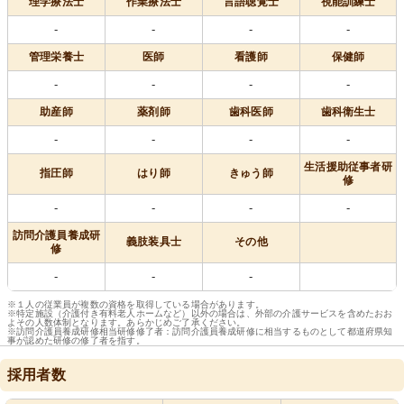
理学療法士
作業療法士
言語聴覚士
視能訓練士
-
-
-
-
管理栄養士
医師
看護師
保健師
-
-
-
-
助産師
薬剤師
歯科医師
歯科衛生士
-
-
-
-
生活援助従事者研
指圧師
はり師
きゅう師
修
-
-
-
-
訪問介護員養成研
義肢装具士
その他
修
-
-
-
※１人の従業員が複数の資格を取得している場合があります。
※特定施設（介護付き有料老人ホームなど）以外の場合は、外部の介護サービスを含めたおお
よその人数体制となります。あらかじめご了承ください。
※訪問介護員養成研修相当研修修了者：訪問介護員養成研修に相当するものとして都道府県知
事が認めた研修の修了者を指す。
採用者数