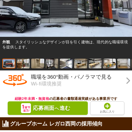
外観
スタイリッシュなデザインが目を引く建物は、現代的な職場環境
を提供します。
職場を360°動画・パノラマで見る
Wi-fi環境推奨
経験2年未満
・
無資格
の応募者の書類通過実績がある事業所です
応募画面
進む
へ
お気に入り
グループホーム レガロ西岡の採用傾向