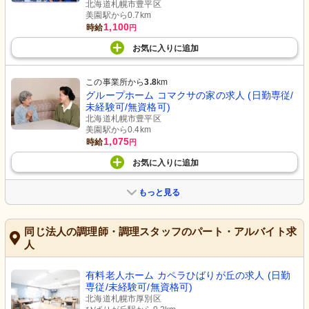
北海道札幌市豊平区
美園駅から0.7km
1,100
時給
円
お気に入り
に
追加
この事業所から
3.8
km
グループホーム コマクサの家の求人 (日勤専従/
未経験可/無資格可)
北海道札幌市豊平区
美園駅から0.4km
1,075
時給
円
お気に入り
に
追加
もっと見る
同じ法人の調理師・調理スタッフのパート・アルバイト求
人
有料老人ホーム カペラひばりが丘の求人 (日勤
専従/未経験可/無資格可)
北海道札幌市厚別区