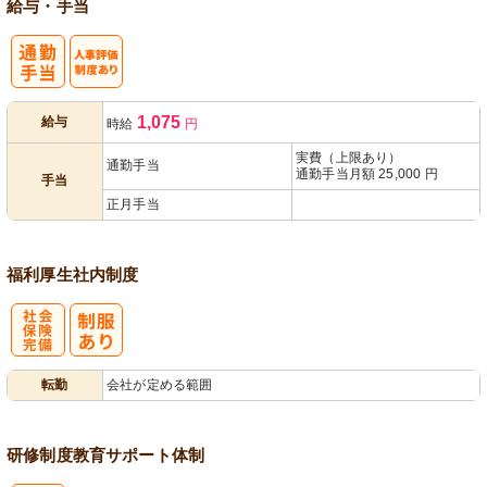
給与・手当
人事評価制度
1,075
給与
時給
円
あり
実費（上限あり）
通勤手当
通勤手当月額 25,000 円
手当
正月手当
福利厚生
社内制度
社
転勤
会社が定める範囲
会保険完備
研修制度
教育
サポート体制