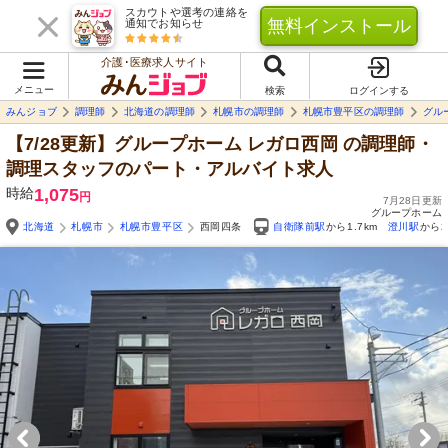
スカウトや選考の連絡を
無料インストール
通知でお知らせ
介護･医療求人サイト
メニュー
検索
ログインする
みんジョブ
調理師
北海道の調理師
札幌市の調理師
札幌市豊平区の調理師
グル
【7/28更新】グループホーム レガロ西岡
の調理師・
調理スタッフのパート・アルバイト求人
時給
1,075
円
7月28日更新
グループホーム
北海道
札幌市
札幌市豊平区
西岡四条
自衛隊前駅
から1.7km
澄川駅
から2
Yo
自由