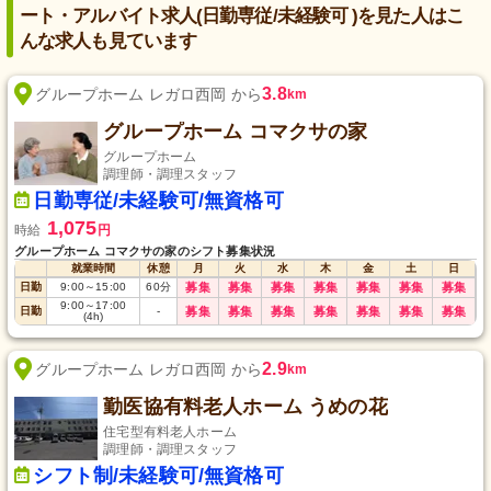
ート・アルバイト求人(日勤専従/未経験可 )を見た人はこ
んな求人も見ています
3.8
グループホーム レガロ西岡 から
km
グループホーム コマクサの家
グループホーム
調理師・調理スタッフ
日勤専従/未経験可/無資格可
1,075
時給
円
グループホーム コマクサの家のシフト募集状況
就業時間
休憩
月
火
水
木
金
土
日
日勤
9:00
～
15:00
60
分
募集
募集
募集
募集
募集
募集
募集
9:00
～
17:00
日勤
-
募集
募集
募集
募集
募集
募集
募集
(4h)
2.9
グループホーム レガロ西岡 から
km
勤医協有料老人ホーム うめの花
住宅型有料老人ホーム
調理師・調理スタッフ
シフト制/未経験可/無資格可