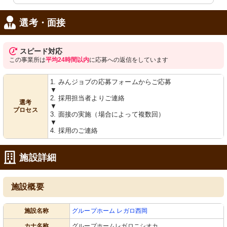
選考・面接
スピード対応
この事業所は
平均24時間以内
に応募への返信をしています
1. みんジョブの応募フォームからご応募
▼
居室
居室
2. 採用担当者よりご連絡
窓から自然光が差し込む明るい部屋で
大きな窓から自然光が入り込む、明る
選考
▼
す。シンプルな設計で、快適に過ごせ
く清潔感のある空間です。快適なベッ
プロセス
3. 面接の実施（場合によって複数回）
ます。
ドも備えられています。
▼
4. 採用のご連絡
施設詳細
施設概要
施設名称
グループホーム レガロ西岡
浴室
浴室
鮮やかな手描きのアートが飾られた入
機能性重視の浴槽で、安全で快適な入
カナ名称
グループホームレガロニシオカ
口は、色彩豊かな雰囲気を感じさせま
浴が可能になっています。介助がしや