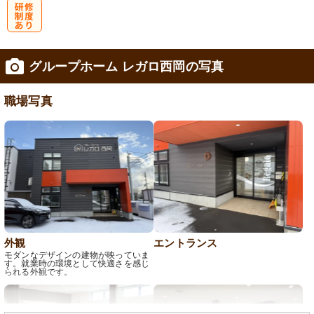
研
グループホーム レガロ西岡の写真
修制度あり
職場写真
外観
エントランス
モダンなデザインの建物が映っていま
す。就業時の環境として快適さを感じ
られる外観です。