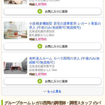
ひばりが丘駅から0.2km
1,075
時給
円
お気に入り
に
追加
小規模多機能型 居宅介護事業所 レガート青葉の
求人 (午前のみ/未経験可/無資格可)
北海道札幌市厚別区
新札幌駅から1.0km
1,075
時給
円
お気に入り
に
追加
有料老人ホーム カペラ西岡の求人 (午後のみ/未
経験可/無資格可)
北海道札幌市豊平区
自衛隊前駅から1.7km
1,075
時給
円
お気に入り
に
追加
もっと見る
グループホーム レガロ西岡の調理師・調理スタッフ のパ