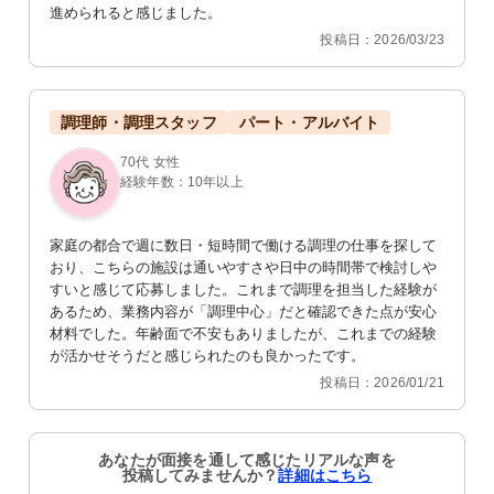
進められると感じました。
投稿日：2026/03/23
調理師・調理スタッフ
パート・アルバイト
70代 女性
洗面台
廊下
経験年数：10年以上
洗面エリアには実用的な設備が整って
子供たちの作品が展示された廊下で
おり、お手入れも簡単です。また、ス
す。手すりが設置され、安全に配慮さ
ペースには椅子が用意されています。
れています。
家庭の都合で週に数日・短時間で働ける調理の仕事を探して
おり、こちらの施設は通いやすさや日中の時間帯で検討しや
すいと感じて応募しました。これまで調理を担当した経験が
あるため、業務内容が「調理中心」だと確認できた点が安心
材料でした。年齢面で不安もありましたが、これまでの経験
が活かせそうだと感じられたのも良かったです。
投稿日：2026/01/21
居室
居室
明るい窓とシンプルな家具が特徴的な
自然光が差し込む居室で、快適な就業
快適な空間です。清潔感あふれる居室
環境を提供します。シンプルで清潔な
あなたが面接を通して感じたリアルな声を
で、新しい職場をイメージしてみてく
空間です。
投稿してみませんか？
詳細はこちら
ださい。