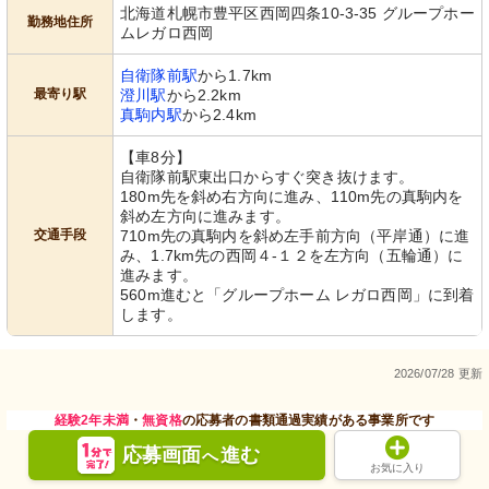
北海道札幌市豊平区西岡四条10-3-35 グループホー
勤務地住所
ムレガロ西岡
自衛隊前駅
から1.7km
最寄り駅
澄川駅
から2.2km
真駒内駅
から2.4km
【車8分】
自衛隊前駅東出口からすぐ突き抜けます。
180m先を斜め右方向に進み、110m先の真駒内を
斜め左方向に進みます。
交通手段
710m先の真駒内を斜め左手前方向（平岸通）に進
み、1.7km先の西岡４-１２を左方向（五輪通）に
進みます。
560m進むと「グループホーム レガロ西岡」に到着
します。
2026/07/28 更新
経験2年未満
・
無資格
の応募者の書類通過実績がある事業所です
応募画面
進む
へ
お気に入り