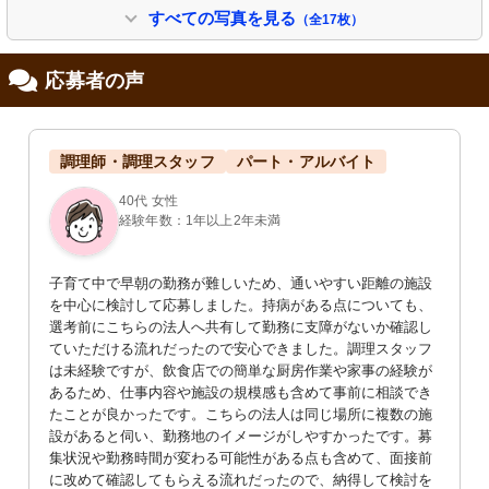
すべての写真を見る
（全17枚）
応募者の声
リビング
ダイニングルーム
調理師・調理スタッフ
パート・アルバイト
明るく設計された食事スペースは、彩
広々とした明るいスペースで、対面式
り鮮やかな椅子が活気を与えていま
のキッチンも備わっています。くつろ
す。
ぎながら過ごせます。
40代 女性
経験年数：1年以上2年未満
子育て中で早朝の勤務が難しいため、通いやすい距離の施設
を中心に検討して応募しました。持病がある点についても、
選考前にこちらの法人へ共有して勤務に支障がないか確認し
ていただける流れだったので安心できました。調理スタッフ
は未経験ですが、飲食店での簡単な厨房作業や家事の経験が
あるため、仕事内容や施設の規模感も含めて事前に相談でき
リビング
食堂
たことが良かったです。こちらの法人は同じ場所に複数の施
広々とした空間で、窓から自然光が差
自然光がたっぷり入る明るい共有スペ
し込みます。落ち着いた雰囲気の中で
ースです。リラックスしながら食事や
設があると伺い、勤務地のイメージがしやすかったです。募
のんびり過ごせます。
談笑を楽しめます。
集状況や勤務時間が変わる可能性がある点も含めて、面接前
に改めて確認してもらえる流れだったので、納得して検討を