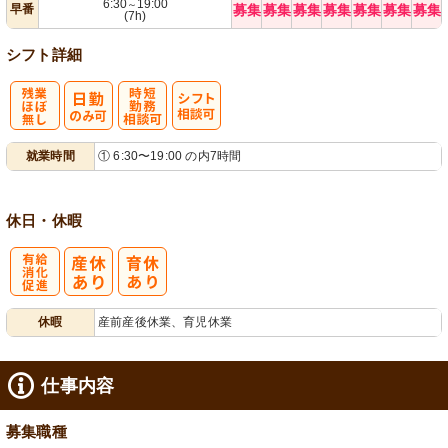
6:30
19:00
～
早番
募集
募集
募集
募集
募集
募集
募集
(7h)
シフト詳細
残
時短勤務相談
シ
就業時間
① 6:30〜19:00 の内7時間
業ほぼなし
可
フト相談可
休日・休暇
有
休暇
産前産後休業、育児休業
給消化促進
仕事内容
募集職種