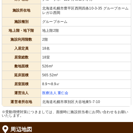
す。温かみのある空間が広がっていま
すい設計です。
す。
北海道札幌市豊平区西岡四条10-3-35 グループホーム
施設所在地
レガロ西岡
施設種別
グループホーム
地上階・地下階
地上階2階
施設利用階数
2階
入居定員
18名
居室総数
18室
キッチンスペース
浴室
敷地面積
526m²
最新設備の整ったキッチンで快適な調
清潔感あふれる空間で、安全に配慮し
理が可能です。明るく清潔感のある空
た手すりが設置されています。
延床面積
565.52m²
間です。
居室面積
8.9〜8.9㎡
運営法人
医療法人 重仁会
運営者所在地
北海道札幌市厚別区大谷地東5-7-10
※受動喫煙対策につきましては、面接時に施設担当者にお問い合わせをお願い
いたします。
周辺地図