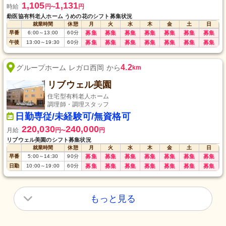
1,105
1,131
時給
円
円
〜
勤医協有料老人ホーム うめの花のシフト募集状況
就業時間
休憩
月
火
水
木
金
土
日
早番
6:00
～
13:00
60
分
募集
募集
募集
募集
募集
募集
募集
午後
13:00
～
19:30
60
分
募集
募集
募集
募集
募集
募集
募集
4.2
グループホーム レガロ西岡 から
km
リブウェル美園
住宅型有料老人ホーム
調理師・調理スタッフ
日勤専従/未経験可/無資格可
220,030
240,000
月給
円
円
〜
リブウェル美園のシフト募集状況
就業時間
休憩
月
火
水
木
金
土
日
早番
5:00
～
14:30
90
分
募集
募集
募集
募集
募集
募集
募集
日勤
10:00
～
19:00
60
分
募集
募集
募集
募集
募集
募集
募集
もっと見る