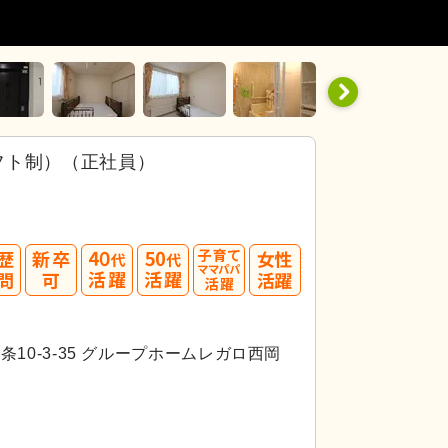
フト制）（正社員）
40
50
代活躍
代活躍
10-3-35 グループホームレガロ西岡