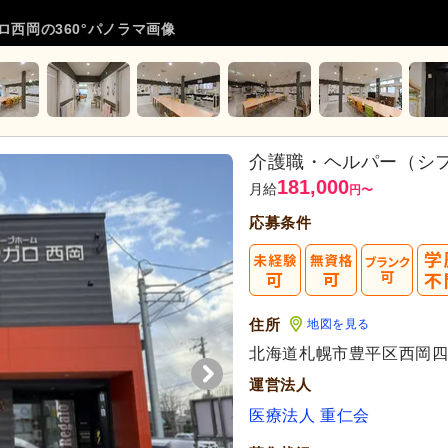
ロ西岡の360°パノラマ画像
介護職・ヘルパー（シ
181,000
月給
円
〜
応募条件
住所
地図を見る
北海道札幌市豊平区西岡四条
運営法人
医療法人 重仁会