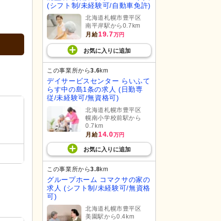
(シフト制/未経験可/自動車免許)
北海道札幌市豊平区
南平岸駅から0.7km
19.7
月給
万円
お気に入り
に
追加
この事業所から
3.6
km
デイサービスセンター らいふて
らす中の島1条の求人 (日勤専
従/未経験可/無資格可)
北海道札幌市豊平区
幌南小学校前駅から
0.7km
14.0
月給
万円
お気に入り
に
追加
この事業所から
3.8
km
グループホーム コマクサの家の
求人 (シフト制/未経験可/無資格
可)
北海道札幌市豊平区
美園駅から0.4km