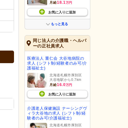
18.1
月給
万円
お気に入り
に
追加
もっと見る
同じ法人の介護職・ヘルパ
ーの正社員求人
医療法人 重仁会 大谷地病院の
求人 (シフト制/経験者のみ可/介
護福祉士)
北海道札幌市厚別区
大谷地駅から0.7km
16.0
月給
万円
お気に入り
に
追加
介護老人保健施設 ナーシングヴ
ィラ大谷地の求人 (シフト制/経
験者のみ可/介護福祉士)
北海道札幌市厚別区