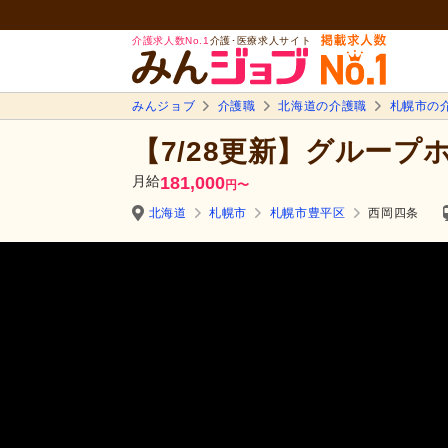
介護求人数No.1
介護･医療求人サイト
みんジョブ
介護職
北海道の介護職
札幌市の
【7/28更新】グループ
月給
181,000
円
〜
北海道
札幌市
札幌市豊平区
西岡四条