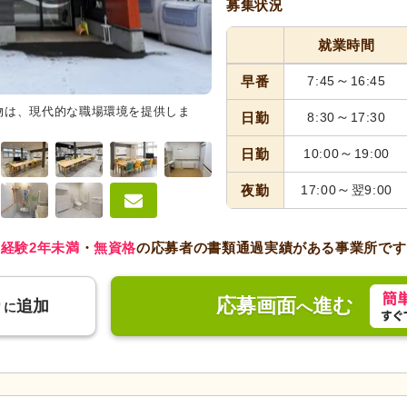
募集状況
就業時間
～
早番
7:45
16:45
物は、現代的な職場環境を提供しま
内観
明るい窓際に飾られたクリ
～
日勤
8:30
17:30
タッフが季節感を大切にしていま
～
日勤
10:00
19:00
～
夜勤
17:00
翌9:00
経験2年未満
・
無資格
の応募者の書類通過実績がある事業所です
応募画面
進む
り
追加
へ
に