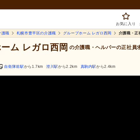
お気に入り
介護職
札幌市豊平区の介護職
グループホーム レガロ西岡
介護職・正
ホーム レガロ西岡
の介護職・ヘルパーの正社員
自衛隊前駅
から1.7km
澄川駅
から2.2km
真駒内駅
から2.4km