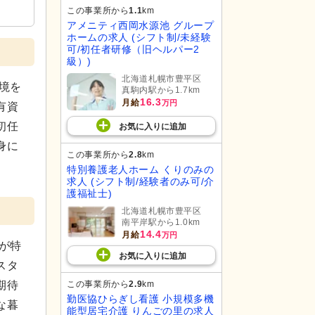
この事業所から
1.1
km
アメニティ西岡水源池 グループ
ホームの求人 (シフト制/未経験
可/初任者研修（旧ヘルパー2
級）)
北海道札幌市豊平区
境を
真駒内駅から1.7km
16.3
月給
万円
有資
初任
お気に入り
に
追加
身に
この事業所から
2.8
km
特別養護老人ホーム くりのみの
求人 (シフト制/経験者のみ可/介
護福祉士)
北海道札幌市豊平区
南平岸駅から1.0km
14.4
月給
万円
が特
お気に入り
に
追加
スタ
この事業所から
2.9
km
期待
勤医協ひらぎし看護 小規模多機
な暮
能型居宅介護 りんごの里の求人