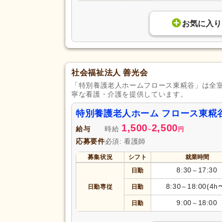
お気に入り
社会福祉法人 善光会
「特別養護老人ホームフロース東糀谷」は全
寧な看護・介護を提供しています。
特別養護老人ホーム フロース東糀
1,500
2,500
給与
時給
~
円
応募要件
必須: 看護師
募集状況
シフト
就業時間
8:30
17:30
日勤
～
8:30
18:00(4h
日勤専従
日勤
～
9:00
18:00
日勤
～