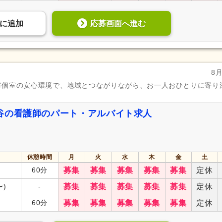
応募画面へ進む
に
追加
8
室個室の安心環境で、地域とつながりながら、お一人おひとりに寄り
谷の看護師のパート・アルバイト求人
休憩時間
月
火
水
木
金
土
60分
募集
募集
募集
募集
募集
定休
〜)
-
募集
募集
募集
募集
募集
定休
60分
募集
募集
募集
募集
募集
定休