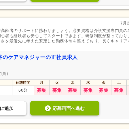
7月
ご高齢者のサポートに携わりましょう。必要資格は介護支援専門員の
初心者も経験者も安心してスタートできます。研修制度が整っており
すさを最優先に考えた安定した勤務体制を整えており、長くキャリア
谷のケアマネジャーの正社員求人
門員）
休憩時間
月
火
水
木
金
土
60分
募集
募集
募集
募集
募集
募集
応募画面へ進む
に
追加