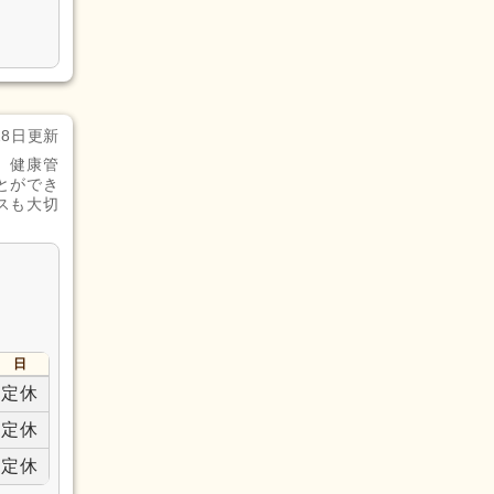
28日更新
、健康管
とができ
スも大切
日
定休
定休
定休