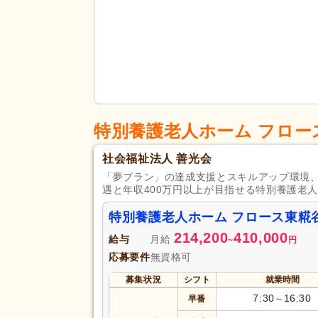
特別養護老人ホーム フロー
社会福祉法人 善光会
「夢プラン」の達成支援とスキルアップ環境、
遇と年収400万円以上が目指せる特別養護老
特別養護老人ホーム フロース東糀
214,200
410,000
給与
月給
~
円
応募要件
無資格可
募集状況
シフト
就業時間
7:30
16:30
早番
～