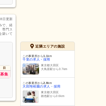
28日更新
みで、経
、専門ス
を築いて
近隣エリアの施設
この事業所から
1.1
km
千里の求人・採用
東京都大田区
日
大鳥居駅から0.7km
募集
この事業所から
2.9
km
大田翔裕園の求人・採用
東京都大田区
雑色駅から0.6km