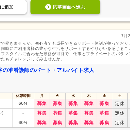
応募画面へ進む
に
追加
7月
設で働きませんか。初心者でも成長できるサポート体制が整っており
と同時にご利用者様の豊かな生活をサポートするやりがいを感じるこ
イフスタイルに合わせた勤務が可能で、仕事とプライベートのバラン
なたもチャレンジしてみませんか。
谷の准看護師のパート・アルバイト求人
休憩時間
月
火
水
木
金
土
60分
募集
募集
募集
募集
募集
定休
〜)
-
募集
募集
募集
募集
募集
定休
60分
募集
募集
募集
募集
募集
定休