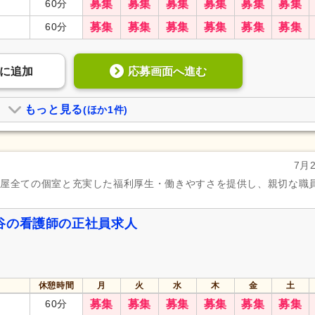
60分
募集
募集
募集
募集
募集
募集
60分
募集
募集
募集
募集
募集
募集
応募画面へ進む
に
追加
もっと見る
(ほか1件)
7月
部屋全ての個室と充実した福利厚生・働きやすさを提供し、親切な職
谷の看護師の正社員求人
休憩時間
月
火
水
木
金
土
60分
募集
募集
募集
募集
募集
募集