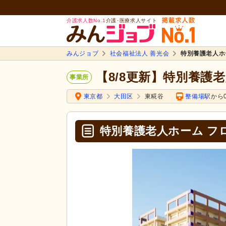
介護求人数No.1
介護･医療求人サイト
みんジョブ
社会福祉法人 善光会
特別養護老人ホ
【8/8更新】特別養護
事業所
東京都
大田区
東糀谷
整備場駅
から0
特別養護老人ホーム フ