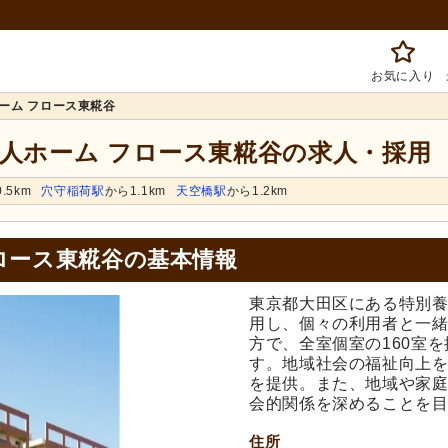
お気に入り
ーム フロース東糀谷
老人ホーム フロース東糀谷の求人・採用
.5km
穴守稲荷駅
から1.1km
天空橋駅
から1.2km
ロース東糀谷の基本情報
東京都大田区にある特別養
用し、個々の利用者と一
方で、全室個室の160室
す。地域社会の福祉向上
を提供。また、地域や家
会的関係を深めることを
住所