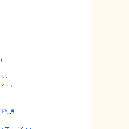
7
員）
した通路です。車椅子の方も安心して移動できる設
居室
シンプルで清
イト）
提供しています。
バイト）
）
（正社員）
ト・アルバイト）