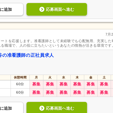
応募画面へ進む
に
追加
7月
タートを応援します。准看護師として未経験でも心配無用、充実した
れる職場で、人の役に立ちたいというあなたの情熱が活きる環境です
谷の准看護師の正社員求人
休憩時間
月
火
水
木
金
土
60分
募集
募集
募集
募集
募集
募集
60分
募集
募集
募集
募集
募集
募集
応募画面へ進む
に
追加