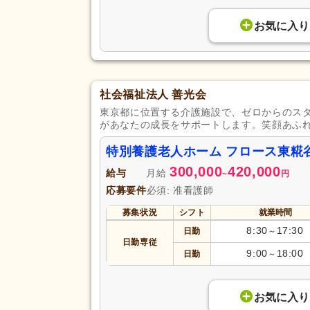
お気に入り
社会福祉法人 善光会
東京都に位置する介護施設で、ゼロからのス
があなたの成長をサポートします。笑顔あふ
特別養護老人ホーム フロース東糀
300,000
420,000
給与
月給
~
円
応募要件
必須: 准看護師
募集状況
シフト
就業時間
8:30
17:30
日勤
～
日勤専従
9:00
18:00
日勤
～
お気に入り