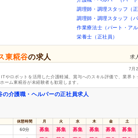
調理師・調理スタッフ（
調理師・調理スタッフ（
作業療法士（パート・ア
栄養士（正社員）
ス東糀谷
の求人
求
7月
ITやロボットを活用した介護軽減、賞与へのスキル評価で、業界ト
人ホーム東糀谷が未経験者も歓迎します。
谷の介護職・ヘルパーの正社員求人
休憩時間
月
火
水
木
金
土
60分
募集
募集
募集
募集
募集
募集