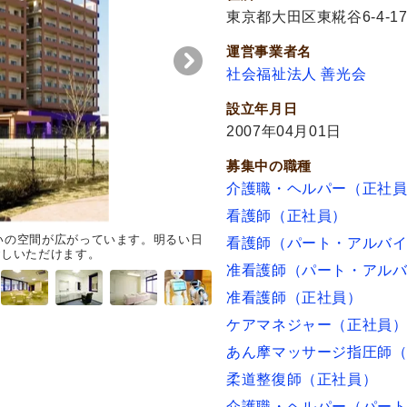
東京都大田区東糀谷6-4-1
運営事業者名
社会福祉法人 善光会
設立年月日
2007年04月01日
募集中の職種
介護職・ヘルパー（正社
看護師（正社員）
いの空間が広がっています。明るい日
廊下
手すりが設けられた広々と
看護師（パート・アルバ
ごしいただけます。
計になっています。
准看護師（パート・アル
准看護師（正社員）
ケアマネジャー（正社員
あん摩マッサージ指圧師
柔道整復師（正社員）
介護職・ヘルパー（パー