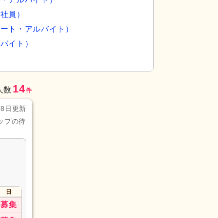
正社員）
パート・アルバイト）
ルバイト）
14
人数
件
28日更新
ップの待
日
募集