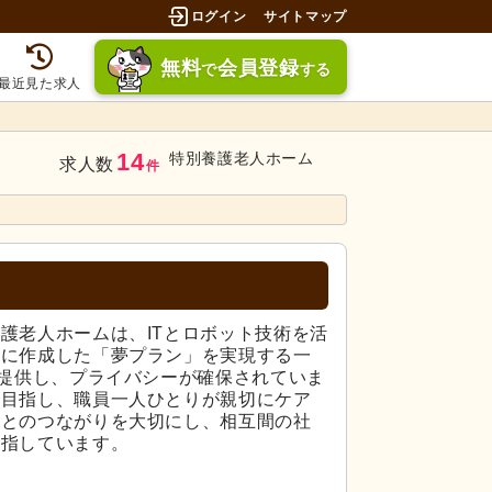
ログイン
サイトマップ
無料
会員登録
で
する
最近見た求人
14
特別養護老人ホーム
求人数
件
護老人ホームは、ITとロボット技術を活
緒に作成した「夢プラン」を実現する一
を提供し、プライバシーが確保されていま
を目指し、職員一人ひとりが親切にケア
庭とのつながりを大切にし、相互間の社
目指しています。