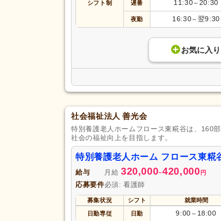
11:30
20:30
シフト制
遅番
～
16:30
翌9:30
夜勤
～
お気に入り
社会福祉法人 善光会
特別養護老人ホームフロース東糀谷は、160
社会の福祉向上を目指します。
特別養護老人ホーム フロース東糀
320,000
420,000
給与
月給
~
円
応募要件
必須: 看護師
募集状況
シフト
就業時間
9:00
18:00
日勤専従
日勤
～