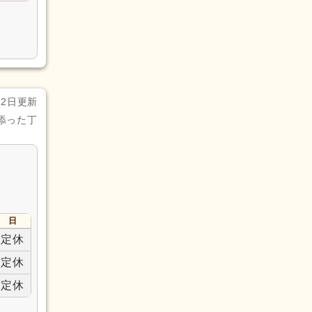
月2日更新
添った丁
日
定休
定休
定休