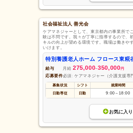
社会福祉法人 善光会
ケアマネジャーとして、東京都内の事業所で
験は不問です。我々が丁寧に指導するので、
キルの向上が望める環境です。職場は働きや
いけます。
特別養護老人ホーム フロース東糀
275,000
350,000
給与
月給
~
円
応募要件
必須: ケアマネジャー（介護支援専
募集状況
シフト
就業時間
9:00
18:00
日勤専従
日勤
～
お気に入り