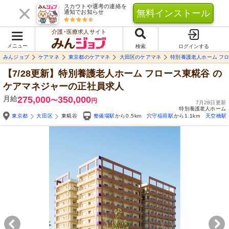
スカウトや選考の連絡を
無料インストール
通知でお知らせ
介護･医療求人サイト
メニュー
検索
ログインする
みんジョブ
ケアマネ
東京都のケアマネ
大田区のケアマネ
特別養護老人ホーム フ
【7/28更新】特別養護老人ホーム フロース東糀谷
の
ケアマネジャーの正社員求人
月給
275,000
350,000
〜
円
7月28日更新
特別養護老人ホーム
東京都
大田区
東糀谷
整備場駅
から0.5km
穴守稲荷駅
から1.1km
天空橋駅