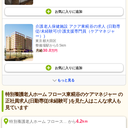
お気に入り
に
追加
介護老人保健施設 アクア東糀谷の求人 (日勤専
従/未経験可/介護支援専門員（ケアマネジャ
ー）)
東京都大田区
整備場駅から0.5km
30.0
月給
万円
お気に入り
に
追加
もっと見る
特別養護老人ホーム フロース東糀谷のケアマネジャー の
正社員求人(日勤専従/未経験可 )を見た人はこんな求人も
見ています
4.2
特別養護老人ホーム フロース... から
km