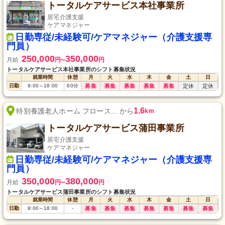
トータルケアサービス本社事業所
居宅介護支援
ケアマネジャー
日勤専従/未経験可/ケアマネジャー（介護支援専
門員）
250,000
350,000
月給
円
円
〜
トータルケアサービス本社事業所のシフト募集状況
就業時間
休憩
月
火
水
木
金
土
日
日勤
9:00
～
18:00
60
分
募集
募集
募集
募集
募集
定休
定休
1.6
特別養護老人ホーム フロース... から
km
トータルケアサービス蒲田事業所
居宅介護支援
ケアマネジャー
日勤専従/未経験可/ケアマネジャー（介護支援専
門員）
350,000
380,000
月給
円
円
〜
トータルケアサービス蒲田事業所のシフト募集状況
就業時間
休憩
月
火
水
木
金
土
日
日勤
9:00
～
18:00
-
募集
募集
募集
募集
募集
募集
募集