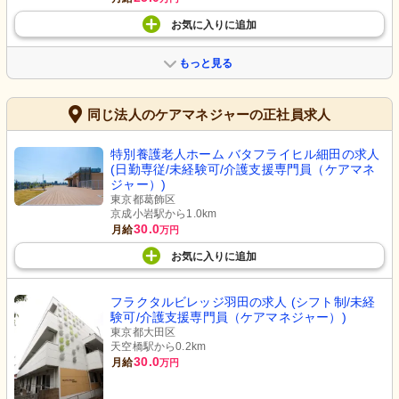
お気に入り
に
追加
もっと見る
同じ法人のケアマネジャーの正社員求人
特別養護老人ホーム バタフライヒル細田の求人
(日勤専従/未経験可/介護支援専門員（ケアマネ
ジャー）)
東京都葛飾区
京成小岩駅から1.0km
30.0
月給
万円
お気に入り
に
追加
フラクタルビレッジ羽田の求人 (シフト制/未経
験可/介護支援専門員（ケアマネジャー）)
東京都大田区
天空橋駅から0.2km
30.0
月給
万円