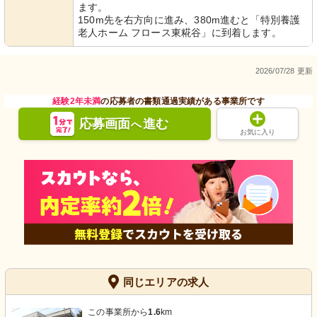
ます。
150m先を右方向に進み、380m進むと「特別養護
老人ホーム フロース東糀谷」に到着します。
2026/07/28 更新
経験2年未満
の応募者の書類通過実績がある事業所です
応募画面
進む
へ
お気に入り
同じエリアの求人
この事業所から
1.6
km