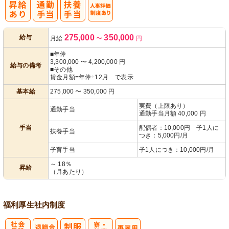
人事評価制度
275,000
350,000
給与
月給
〜
円
あり
■年俸
3,300,000
〜
4,200,000
円
給与の備考
■その他
賃金月額=年俸÷12月 で表示
基本給
275,000
〜
350,000
円
実費（上限あり）
通勤手当
通勤手当月額 40,000 円
手当
配偶者：10,000円 子1人に
扶養手当
つき：5,000円/月
子育手当
子1人につき：10,000円/月
～ 18％
昇給
（月あたり）
福利厚生
社内制度