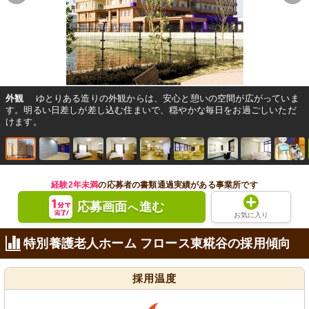
外観
ゆとりある造りの外観からは、安心と憩いの空間が広がっていま
す。明るい日差しが差し込む住まいで、穏やかな毎日をお過ごしいただ
けます。
経験2年未満
の応募者の書類通過実績がある事業所です
応募画面
進む
へ
お気に入り
特別養護老人ホーム フロース東糀谷の採用傾向
採用温度