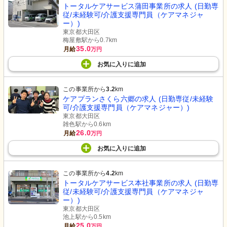
トータルケアサービス蒲田事業所の求人 (日勤専
従/未経験可/介護支援専門員（ケアマネジャ
ー）)
東京都大田区
梅屋敷駅から0.7km
35.0
月給
万円
お気に入り
に
追加
この事業所から
3.2
km
ケアプランさくら六郷の求人 (日勤専従/未経験
可/介護支援専門員（ケアマネジャー）)
東京都大田区
雑色駅から0.6km
26.0
月給
万円
お気に入り
に
追加
この事業所から
4.2
km
トータルケアサービス本社事業所の求人 (日勤専
従/未経験可/介護支援専門員（ケアマネジャ
ー）)
東京都大田区
池上駅から0.5km
25.0
月給
万円