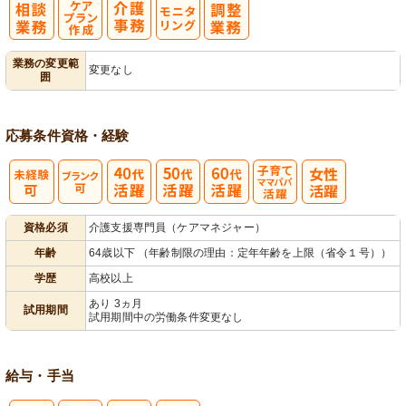
ケアプラン作
モ
業務の変更範
変更なし
囲
成
ニタリング
応募条件
資格・経験
子育てママパ
資格必須
介護支援専門員（ケアマネジャー）
パ活躍
年齢
64歳以下 （年齢制限の理由：定年年齢を上限（省令１号））
学歴
高校以上
あり 3ヵ月
試用期間
試用期間中の労働条件変更なし
給与・手当