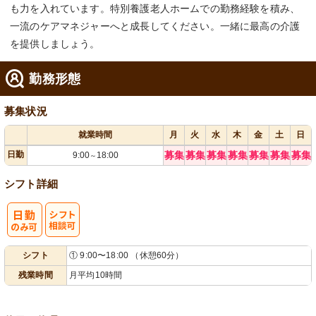
も力を入れています。特別養護老人ホームでの勤務経験を積み、
一流のケアマネジャーへと成長してください。一緒に最高の介護
を提供しましょう。
勤務形態
募集状況
就業時間
月
火
水
木
金
土
日
日勤
募集
募集
募集
募集
募集
募集
募集
9:00
18:00
～
シフト詳細
シ
シフト
① 9:00〜18:00 （休憩60分）
フト相談可
残業時間
月平均10時間