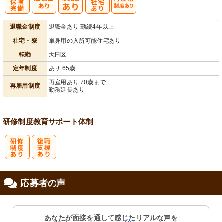
社
寮・
再雇用制度あ
退職金制度
退職金あり 勤続4年以上
会保険完備
社宅あり
り
社宅・寮
単身用の入所可能住宅あり
転勤
大田区
定年制度
あり 65歳
再雇用あり 70歳まで
再雇用制度
勤務延長あり
研修制度
教育
サポート体制
研
復
応募者の声
修制度あり
職支援あり
あなたが面接を通して感じたリアルな声を