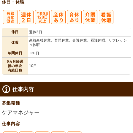
休日・休暇
有
年間休日
休日
週休2日
給消化促進
120日以上
産前産後休業、育児休業、介護休業、看護休暇、リフレッシ
休暇
ュ休暇
年間休日
120日
6ヵ月経過
後の年次
10日
有給日数
仕事内容
募集職種
ケアマネジャー
仕事内容