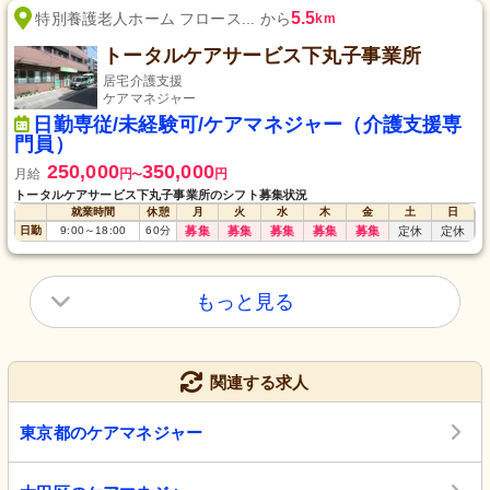
5.5
特別養護老人ホーム フロース... から
km
トータルケアサービス下丸子事業所
居宅介護支援
ケアマネジャー
日勤専従/未経験可/ケアマネジャー（介護支援専
門員）
250,000
350,000
月給
円
円
〜
トータルケアサービス下丸子事業所のシフト募集状況
就業時間
休憩
月
火
水
木
金
土
日
日勤
9:00
～
18:00
60
分
募集
募集
募集
募集
募集
定休
定休
もっと見る
関連する求人
東京都のケアマネジャー