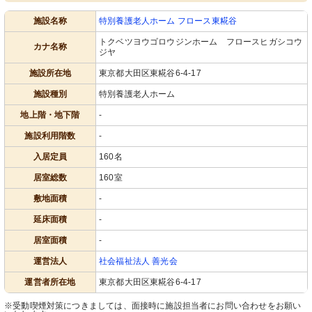
施設名称
特別養護老人ホーム フロース東糀谷
トクベツヨウゴロウジンホーム フロースヒガシコウ
カナ名称
ジヤ
施設所在地
東京都大田区東糀谷6-4-17
施設種別
特別養護老人ホーム
地上階・地下階
-
施設利用階数
-
入居定員
160名
居室総数
160室
敷地面積
-
延床面積
-
居室面積
-
運営法人
社会福祉法人 善光会
運営者所在地
東京都大田区東糀谷6-4-17
※受動喫煙対策につきましては、面接時に施設担当者にお問い合わせをお願い