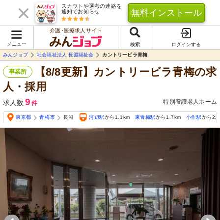
スカウトや選考の連絡を
無料インストール
通知でお知らせ
介護･医療求人サイト
メニュー
検索
ログインする
みんジョブ
社会福祉法人 長淵福祉会
カントリービラ青梅
【8/8更新】カントリービラ青梅の求
事業所
人・採用
9
特別養護老人ホーム
求人数
件
東京都
青梅市
長淵
河辺駅
から1.1km
東青梅駅
から1.7km
小作駅
から2.1