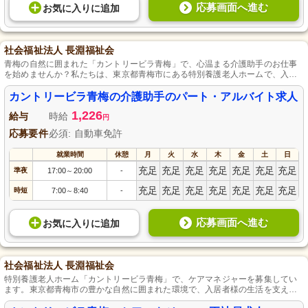
応募画面へ進む
お気に入り
に
追加
社会福祉法人 長淵福祉会
青梅の自然に囲まれた「カントリービラ青梅」で、心温まる介護助手のお仕事
を始めませんか？私たちは、東京都青梅市にある特別養護老人ホームで、入居
者様一人一人の個性を尊重したケアを提供しています。未経験者も大歓迎！自
動車免許をお持ちであれば、資格は問いません。フレキシブルな勤務時間も相
カントリービラ青梅の介護助手のパート・アルバイト求人
談可能です。一緒に入居者様の笑顔を支えるやりがいを感じましょう。
1,226
給与
時給
円
応募要件
必須: 自動車免許
就業時間
休憩
月
火
水
木
金
土
日
充足
充足
充足
充足
充足
充足
充足
準夜
17:00
20:00
-
～
充足
充足
充足
充足
充足
充足
充足
時短
7:00
8:40
-
～
応募画面へ進む
お気に入り
に
追加
社会福祉法人 長淵福祉会
特別養護老人ホーム「カントリービラ青梅」で、ケアマネジャーを募集してい
ます。東京都青梅市の豊かな自然に囲まれた環境で、入居者様の生活を支える
仕事です。社会福祉法人長淵福祉会が運営しており、介護支援専門員の資格と