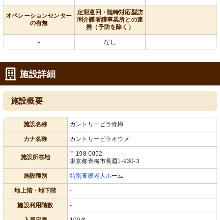
定期巡回・随時対応型訪
オペレーションセンター
問介護看護事業所との連
の有無
携（予防を除く）
-
なし
施設詳細
施設概要
施設名称
カントリービラ青梅
カナ名称
カントリービラオウメ
〒198-0052
施設所在地
東京都青梅市長淵1-930-3
施設種別
特別養護老人ホーム
地上階・地下階
-
施設利用階数
-