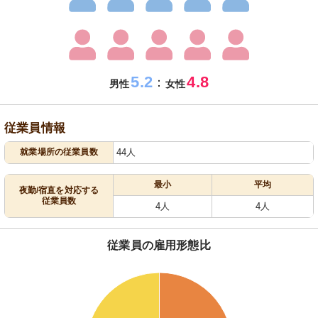
5.2
4.8
：
男性
女性
従業員情報
就業場所の従業員数
44人
最小
平均
夜勤/宿直を対応する
従業員数
4人
4人
従業員の雇用形態比
58
56
54