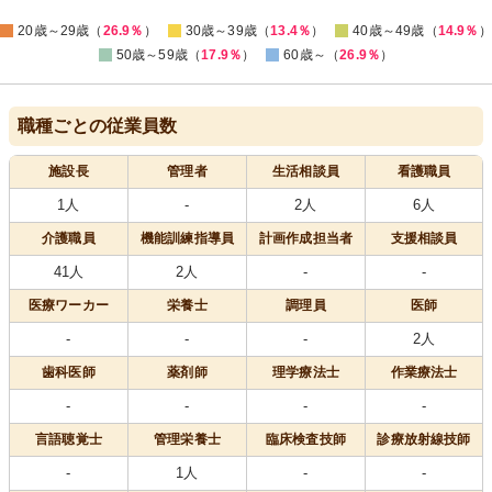
0
20歳～29歳（
26.9％
）
30歳～39歳（
13.4％
）
40歳～49歳（
14.9％
）
50歳～59歳（
17.9％
）
60歳～（
26.9％
）
職種ごとの従業員数
施設長
管理者
生活相談員
看護職員
1人
-
2人
6人
介護職員
機能訓練指導員
計画作成担当者
支援相談員
41人
2人
-
-
医療
ワーカー
栄養士
調理員
医師
-
-
-
2人
歯科医師
薬剤師
理学療法士
作業療法士
-
-
-
-
言語聴覚士
管理栄養士
臨床検査技師
診療放射線技師
-
1人
-
-