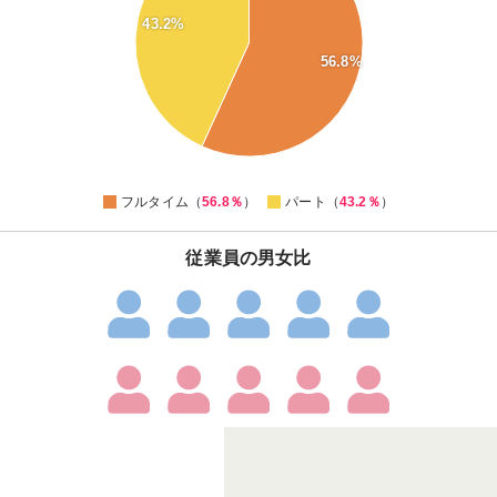
52
43.2%
50
56.8%
48
46
44
42
0
フルタイム（
56.8％
）
パート（
43.2％
）
従業員の男女比