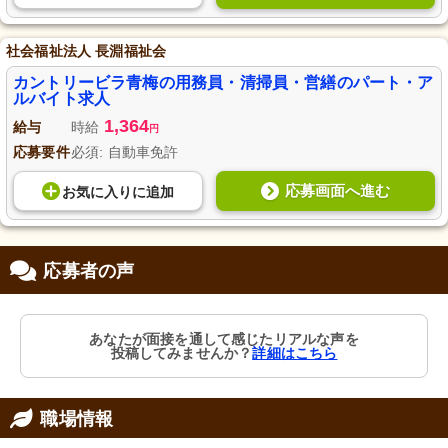
社会福祉法人 長淵福祉会
カントリービラ青梅の用務員・清掃員・営繕のパート・ア
ルバイト求人
1,364
給与
時給
円
応募要件
必須: 自動車免許
応募画面へ進む
お気に入り
に
追加
応募者の声
あなたが面接を通して感じたリアルな声を
投稿してみませんか？
詳細はこちら
職場情報