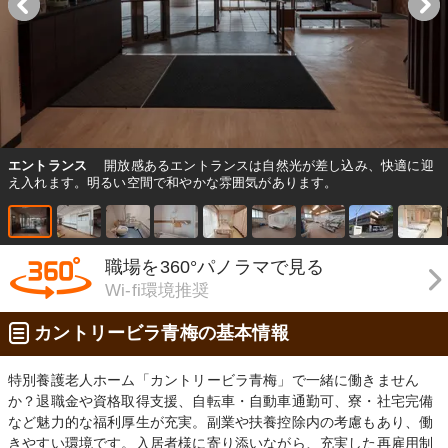
エントランス
開放感あるエントランスは自然光が差し込み、快適に迎
え入れます。明るい空間で和やかな雰囲気があります。
職場を360°パノラマで見る
Wi-fi環境推奨
カントリービラ青梅の基本情報
特別養護老人ホーム「カントリービラ青梅」で一緒に働きません
か？退職金や資格取得支援、自転車・自動車通勤可、寮・社宅完備
など魅力的な福利厚生が充実。副業や扶養控除内の考慮もあり、働
きやすい環境です。入居者様に寄り添いながら、充実した再雇用制