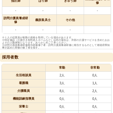
指圧師
はり師
きゅう師
修
-
-
-
-
訪問介護員養成研
義肢装具士
その他
修
-
-
-
※１人の従業員が複数の資格を取得している場合があります。
※特定施設（介護付き有料老人ホームなど）以外の場合は、外部の介護サービスを含めたおお
よその人数体制となります。あらかじめご了承ください。
※訪問介護員養成研修相当研修修了者：訪問介護員養成研修に相当するものとして都道府県知
事が認めた研修の修了者を指す。
採用者数
常勤
非常勤
生活相談員
2人
0人
看護職
3人
1人
介護職員
8人
2人
機能訓練指導員
0人
0人
栄養士
0人
0人