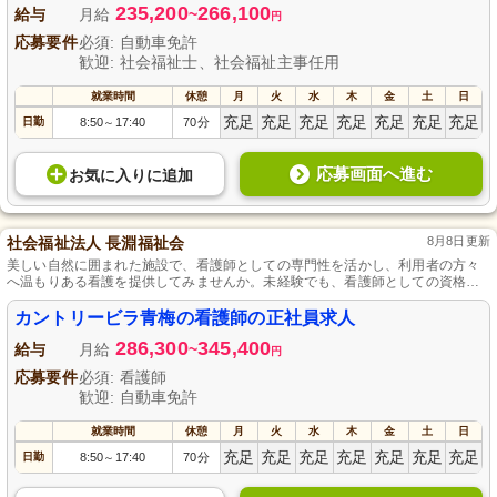
235,200
266,100
給与
月給
~
円
応募要件
必須: 自動車免許
歓迎: 社会福祉士、社会福祉主事任用
就業時間
休憩
月
火
水
木
金
土
日
充足
充足
充足
充足
充足
充足
充足
日勤
8:50
17:40
70分
～
応募画面へ進む
お気に入り
に
追加
社会福祉法人 長淵福祉会
8月8日更新
美しい自然に囲まれた施設で、看護師としての専門性を活かし、利用者の方々
へ温もりある看護を提供してみませんか。未経験でも、看護師としての資格さ
えあれば、専門知識と経験を積みながら、感謝されるやりがいのある環境で働
けます。
カントリービラ青梅の看護師の正社員求人
286,300
345,400
給与
月給
~
円
応募要件
必須: 看護師
歓迎: 自動車免許
就業時間
休憩
月
火
水
木
金
土
日
充足
充足
充足
充足
充足
充足
充足
日勤
8:50
17:40
70分
～