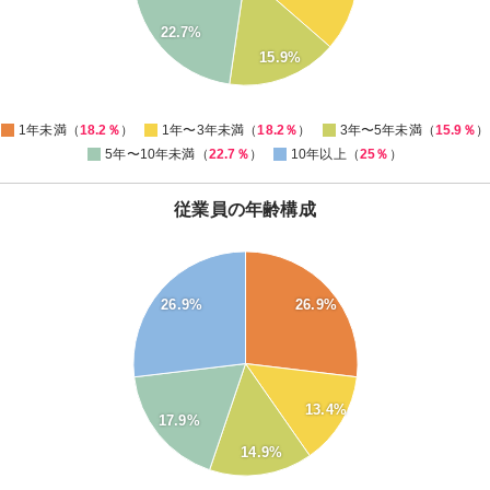
19
22.7%
18
15.9%
17
16
15
0
1年未満（
18.2％
）
1年〜3年未満（
18.2％
）
3年〜5年未満（
15.9％
）
5年〜10年未満（
22.7％
）
10年以上（
25％
）
従業員の年齢構成
28
26
26.9%
26.9%
24
22
20
18
13.4%
17.9%
16
14.9%
14