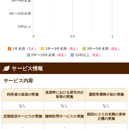
3年〜5年未満
5年〜10年未満
10年以上
0
0.5
1
1年未満（
1人
）
1年〜3年未満（
0人
）
3年〜5年未満（
0人
）
5年〜10年未満（
0人
）
10年以上（
0人
）
サービス情報
サービス内容
送迎時における居宅内介
利用者の送迎の実施
通院等乗降介助の実施
助等の実施
なし
なし
なし
頻回の２０分未満の身体
定期巡回サービスの実施
随時訪問サービスの実施
介護の実施
-
-
-