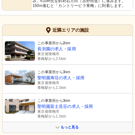
み、610m先を斜め右方向（吉野街道）に進みます。
150m進むと「カントリービラ青梅」に到着します。
近隣エリアの施設
この事業所から
2
km
長渕園の求人・採用
東京都青梅市
青梅駅から2.5km
この事業所から
3
km
聖明園寿荘の求人・採用
東京都青梅市
青梅駅から1.3km
この事業所から
3
km
聖明園富士見荘の求人・採用
東京都青梅市
青梅駅から1.3km
もっと見る