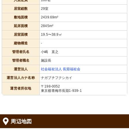
入居定員
100名
居室総数
29室
敷地面積
2439.69m²
延床面積
2845m²
居室面積
19.5〜38.9㎡
建物構造
-
管理者氏名
小嶋 直之
管理者職名
施設長
運営法人
社会福祉法人 長淵福祉会
運営法人カナ名称
ナガブチフクシカイ
〒198-0052
運営者所在地
東京都青梅市長淵1-939-1
周辺地図