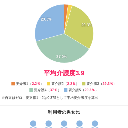
40
35
29.3%
30
29.3%
25
20
15
10
37.0%
5
0
0
平均介護度3.9
要介護1（
2.2％
）
要介護2（
2.2％
）
要介護3（
29.3％
）
要介護4（
37％
）
要介護5（
29.3％
）
※自立はゼロ、要支援1・2は0.375として平均要介護度を算出
利用者の男女比