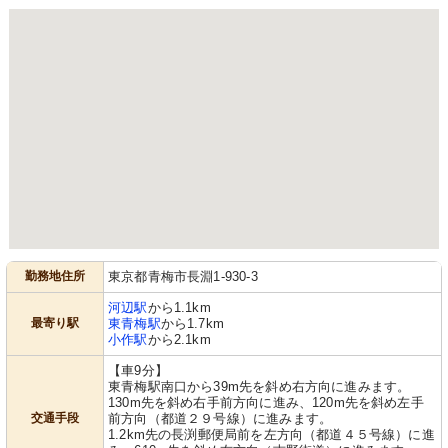
勤務地住所
東京都青梅市長淵1-930-3
河辺駅
から1.1km
最寄り駅
東青梅駅
から1.7km
小作駅
から2.1km
【車9分】
東青梅駅南口から39m先を斜め右方向に進みます。
130m先を斜め右手前方向に進み、120m先を斜め左手
交通手段
前方向（都道２９号線）に進みます。
1.2km先の長渕郵便局前を左方向（都道４５号線）に進