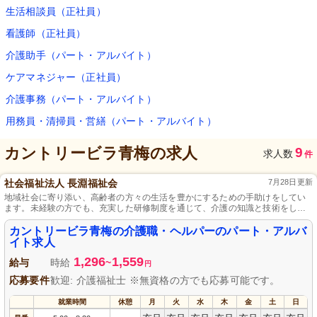
生活相談員（正社員）
看護師（正社員）
介護助手（パート・アルバイト）
ケアマネジャー（正社員）
介護事務（パート・アルバイト）
用務員・清掃員・営繕（パート・アルバイト）
カントリービラ青梅
の求人
9
求人数
件
社会福祉法人 長淵福祉会
7月28日更新
地域社会に寄り添い、高齢者の方々の生活を豊かにするための手助けをしてい
ます。未経験の方でも、充実した研修制度を通じて、介護の知識と技術をしっ
かりと身につけることができます。
カントリービラ青梅の介護職・ヘルパーのパート・アルバ
イト求人
1,296
1,559
給与
時給
~
円
応募要件
歓迎: 介護福祉士 ※無資格の方でも応募可能です。
就業時間
休憩
月
火
水
木
金
土
日