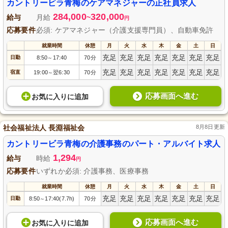
業務経験を活かしてキャリアアップを目指せるチャンスです。安定した正社員
カントリービラ青梅のケアマネジャーの正社員求人
として、地域社会に貢献するやりがいを感じながら働きませんか？自動車免許
284,000
320,000
をお持ちの方も歓迎します。
給与
月給
~
円
応募要件
必須: ケアマネジャー（介護支援専門員）、自動車免許
就業時間
休憩
月
火
水
木
金
土
日
充足
充足
充足
充足
充足
充足
充足
日勤
8:50
17:40
70分
～
充足
充足
充足
充足
充足
充足
充足
宿直
19:00
翌6:30
70分
～
応募画面へ進む
お気に入り
に
追加
社会福祉法人 長淵福祉会
8月8日更新
カントリービラ青梅の介護事務のパート・アルバイト求人
1,294
給与
時給
円
応募要件
いずれか必須: 介護事務、医療事務
就業時間
休憩
月
火
水
木
金
土
日
充足
充足
充足
充足
充足
充足
充足
日勤
8:50
17:40(7.7h)
70分
～
応募画面へ進む
お気に入り
に
追加