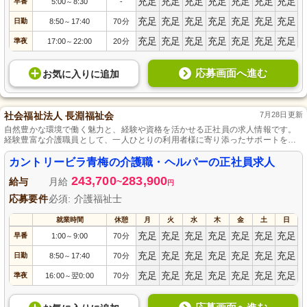
充足
充足
充足
充足
充足
充足
充足
早番
5:00
8:30
-
～
充足
充足
充足
充足
充足
充足
充足
日勤
8:50
17:40
70分
～
充足
充足
充足
充足
充足
充足
充足
準夜
17:00
22:00
20分
～
応募画面へ進む
お気に入り
に
追加
社会福祉法人 長淵福祉会
7月28日更新
自然豊かな環境で働く魅力と、経験や資格を活かせる正社員の求人情報です。
経験豊富な介護職員として、一人ひとりの利用者様に寄り添ったサポートを提
供しませんか？安定した雇用と共に、心温まる介護を実践することができま
す。
カントリービラ青梅の介護職・ヘルパーの正社員求人
243,700
283,900
給与
月給
~
円
応募要件
必須: 介護福祉士
就業時間
休憩
月
火
水
木
金
土
日
充足
充足
充足
充足
充足
充足
充足
早番
1:00
9:00
70分
～
充足
充足
充足
充足
充足
充足
充足
日勤
8:50
17:40
70分
～
充足
充足
充足
充足
充足
充足
充足
準夜
16:00
翌0:00
70分
～