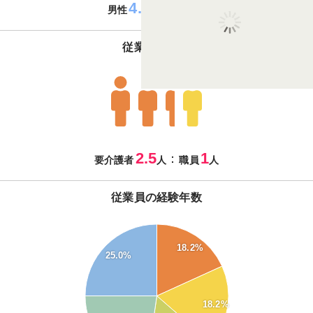
4.5
5.5
：
男性
女性
従業員の体制
2.5
1
：
要介護者
人
職員
人
従業員の経験年数
25
18.2%
24
25.0%
23
22
21
18.2%
20