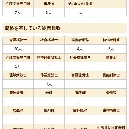
介護支援専門員
事務員
その他の従業者
2人
5人
7人
資格を有している従業員数
介護福祉士
社会福祉士
実務者研修
初任者研修
20人
-
4人
3人
介護支援専門員
精神保健福祉士
社会福祉主事
栄養士
1人
-
-
-
理学療法士
作業療法士
言語聴覚士
視能訓練士
-
1人
-
-
管理栄養士
医師
看護師
保健師
-
-
-
-
助産師
薬剤師
歯科医師
歯科衛生士
-
-
-
-
生活援助従事者研