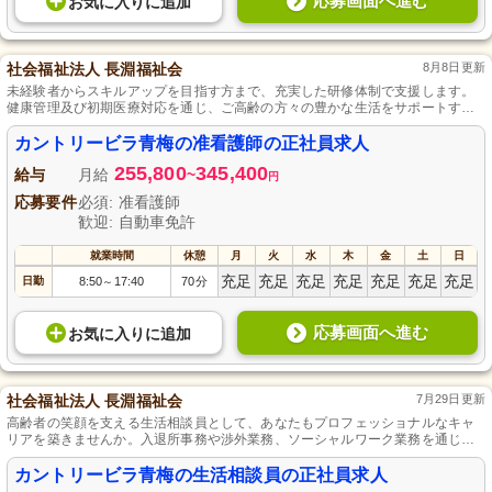
応募画面へ進む
お気に入り
に
追加
社会福祉法人 長淵福祉会
8月8日更新
未経験者からスキルアップを目指す方まで、充実した研修体制で支援します。
健康管理及び初期医療対応を通じ、ご高齢の方々の豊かな生活をサポートする
やりがいのある仕事です。自然豊かな環境で、心温まる看護を提供しません
か。
カントリービラ青梅の准看護師の正社員求人
255,800
345,400
給与
月給
~
円
応募要件
必須: 准看護師
歓迎: 自動車免許
就業時間
休憩
月
火
水
木
金
土
日
充足
充足
充足
充足
充足
充足
充足
日勤
8:50
17:40
70分
～
応募画面へ進む
お気に入り
に
追加
社会福祉法人 長淵福祉会
7月29日更新
高齢者の笑顔を支える生活相談員として、あなたもプロフェッショナルなキャ
リアを築きませんか。入退所事務や渉外業務、ソーシャルワーク業務を通じ
て、ご利用者様の幸せな生活をサポートし、充実した研修と資格支援で未経験
からでも安心してステップアップが可能です。
カントリービラ青梅の生活相談員の正社員求人