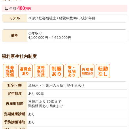
1.
480
年収
万円
モデル
30歳 / 社会福祉士 / 経験年数8年 入社8年目
◇年収◇
備考
4,100,000円～4,610,000円
福利厚生
社内制度
社
資格取得支援
寮・
再雇用制度あ
社宅・寮
単身用・世帯用の入所可能住宅あり
会保険完備
あり
社宅あり
り
定年制度
あり 60歳
再雇用あり 70歳まで
再雇用制度
勤務延長あり 5歳まで
定期健康診断
あり
予防接種補助
あり