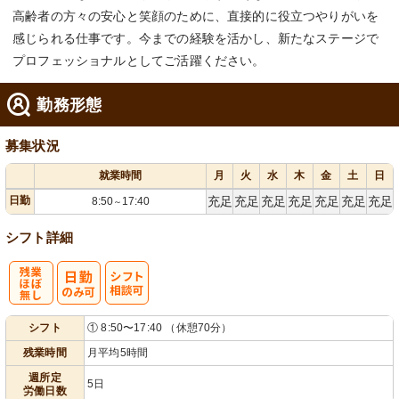
高齢者の方々の安心と笑顔のために、直接的に役立つやりがいを
感じられる仕事です。今までの経験を活かし、新たなステージで
プロフェッショナルとしてご活躍ください。
勤務形態
募集状況
就業時間
月
火
水
木
金
土
日
日勤
充足
充足
充足
充足
充足
充足
充足
8:50
17:40
～
シフト詳細
残
シ
シフト
① 8:50〜17:40 （休憩70分）
業ほぼなし
フト相談可
残業時間
月平均5時間
週所定
5日
労働日数