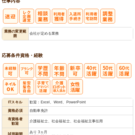
仕事内容
レク企画・運
入
利
業務の変更範
会社が定める業務
囲
営
退所手続き
用者宅訪問
応募条件
資格・経験
髪型・髪色自
子育てママパ
介護ロボット
ITスキル
歓迎：Excel、Word、PowerPoint
由
パ活躍
導入済み
資格必須
自動車免許
有資格者
介護福祉士、社会福祉士、社会福祉主事任用
歓迎
あり 3ヵ月
試用期間