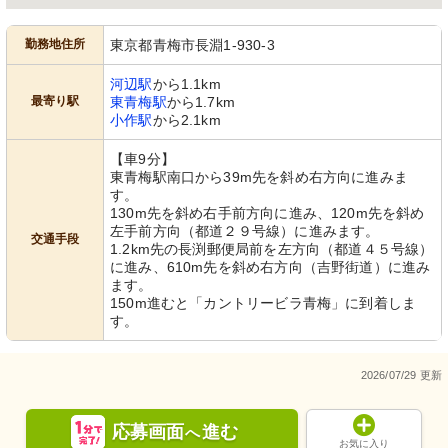
勤務地住所
東京都青梅市長淵1-930-3
河辺駅
から1.1km
最寄り駅
東青梅駅
から1.7km
小作駅
から2.1km
【車9分】
東青梅駅南口から39m先を斜め右方向に進みま
す。
130m先を斜め右手前方向に進み、120m先を斜め
左手前方向（都道２９号線）に進みます。
交通手段
1.2km先の長渕郵便局前を左方向（都道４５号線）
に進み、610m先を斜め右方向（吉野街道）に進み
ます。
150m進むと「カントリービラ青梅」に到着しま
す。
2026/07/29 更新
応募画面
進む
へ
お気に入り