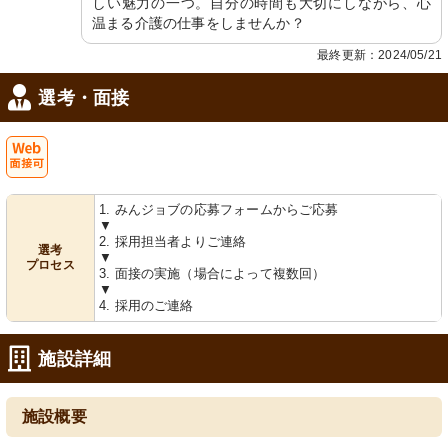
しい魅力の一つ。自分の時間も大切にしながら、心
温まる介護の仕事をしませんか？
機能訓練室
浴室
自然光が差し込む明るい環境で、機能
窓から自然光が差し込む広々としたバ
最終更新：2024/05/21
訓練が可能なスペースです。集中して
スルームです。設備が整っていて快適
取り組めます。
に利用できます。
選考・面接
Web
1. みんジョブの応募フォームからご応募
面接可
▼
2. 採用担当者よりご連絡
選考
▼
居室
プロセス
3. 面接の実施（場合によって複数回）
自然光が差し込む明るい居室です。清
▼
潔感があり、落ち着いた環境でお仕事
4. 採用のご連絡
ができます。
施設詳細
施設概要