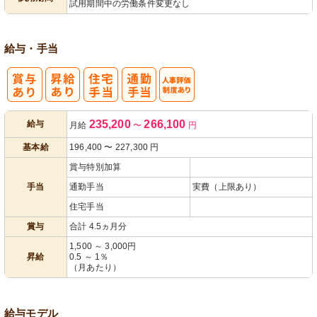
試用期間中の労働条件変更なし
給与・手当
人事評価制度
235,200
266,100
給与
月給
〜
円
あり
基本給
196,400
〜
227,300
円
賞与特別加算
手当
通勤手当
実費（上限あり）
住宅手当
賞与
合計 4.5ヵ月分
1,500 ～ 3,000円
昇給
0.5 ～ 1％
（月あたり）
給与モデル