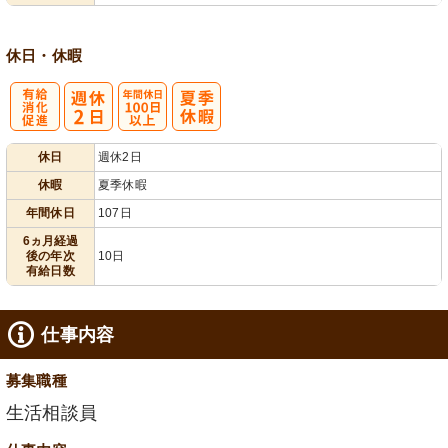
休日・休暇
有
年間休日
休日
週休2日
給消化促進
100日以上
休暇
夏季休暇
年間休日
107日
6ヵ月経過
後の年次
10日
有給日数
仕事内容
募集職種
生活相談員