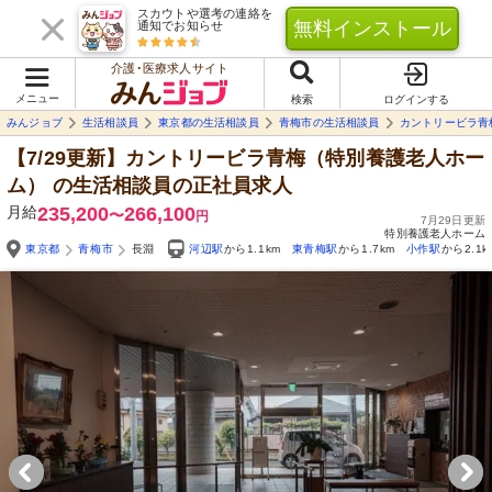
スカウトや選考の連絡を
無料インストール
通知でお知らせ
介護･医療求人サイト
メニュー
検索
ログインする
みんジョブ
生活相談員
東京都の生活相談員
青梅市の生活相談員
カントリービラ青
【7/29更新】カントリービラ青梅（特別養護老人ホー
ム）
の生活相談員の正社員求人
月給
235,200
266,100
〜
円
7月29日更新
特別養護老人ホーム
東京都
青梅市
長淵
河辺駅
から1.1km
東青梅駅
から1.7km
小作駅
から2.1k
Yo
自由