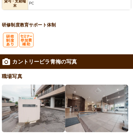
貸与・支給端
PC
末
研修制度
教育
サポート体制
研
セミナー参加
カントリービラ青梅の写真
修制度あり
費補助
職場写真