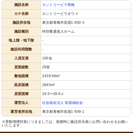
施設名称
カントリービラ青梅
カナ名称
カントリービラオウメ
施設所在地
東京都青梅市長淵1-930-3
施設種別
特別養護老人ホーム
地上階・地下階
-
施設利用階数
-
入居定員
100名
居室総数
29室
敷地面積
2439.69m²
延床面積
2845m²
居室面積
19.5〜38.9㎡
運営法人
社会福祉法人 長淵福祉会
運営者所在地
東京都青梅市長淵1-939-1
※受動喫煙対策につきましては、面接時に施設担当者にお問い合わせをお願い
いたします。