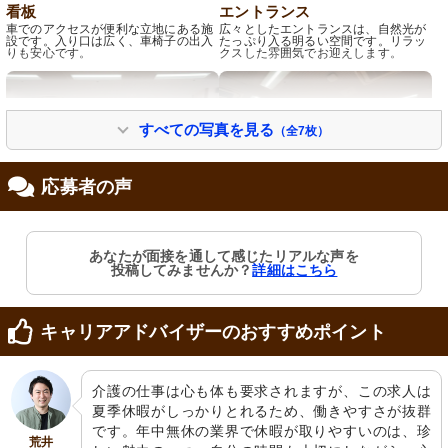
看板
エントランス
車でのアクセスが便利な立地にある施
広々としたエントランスは、自然光が
設です。入り口は広く、車椅子の出入
たっぷり入る明るい空間です。リラッ
りも安心です。
クスした雰囲気でお迎えします。
すべての写真を見る
（全7枚）
応募者の声
キッチン
多目的室
あなたが面接を通して感じたリアルな声を
広々としたスペースのキッチンです。
自然光がたっぷりと入る広々とした多
投稿してみませんか？
詳細はこちら
整理整頓された空間で働きやすさが感
目的室です。椅子やテーブルが配置さ
じられます。
れ、様々な活動に利用できます。
キャリアアドバイザーのおすすめポイント
介護の仕事は心も体も要求されますが、この求人は
夏季休暇がしっかりとれるため、働きやすさが抜群
です。年中無休の業界で休暇が取りやすいのは、珍
荒井