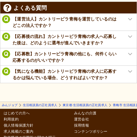
よくある質問
【運営法人】カントリービラ青梅を運営しているのは
どこの法人ですか？
【応募後の流れ】カントリービラ青梅の求人へ応募し
た後は、どのように選考が進んでいきますか？
【応募数】カントリービラ青梅の他にも、何件くらい
応募するのがいいですか？
【気になる機能】カントリービラ青梅の求人に応募す
るかは悩んでいる場合、どうすればよいですか？
みんジョブ
生活相談員の正社員求人
東京都 生活相談員の正社員求人
青梅市 生活相談
はじめての方へ
みんなの介護
利用規約
運営会社
個人情報保護方針
採用情報
求人掲載のご案内
コンテンツポリシー