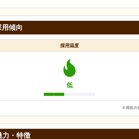
採用傾向
採用温度
低
※現在の
魅力・特徴