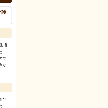
介護
生活
た
方で
境が
喜び
の一