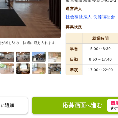
東京都青梅市長淵1-930-3
運営法人
社会福祉法人 長淵福祉会
募集状況
就業時間
光が差し込み、快適に迎え入れます。
廊下
車椅子が通れる広い廊下で
～
早番
5:00
8:30
～
日勤
8:50
17:40
～
準夜
17:00
22:00
応募画面
進む
り
追加
へ
に