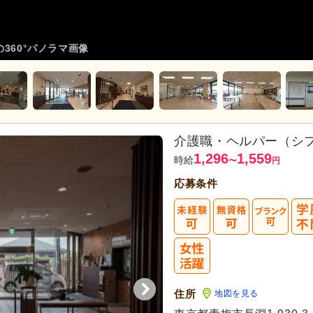
360°パノラマ画像
介護職・ヘルパー（シ
1,296
1,559
時給
〜
円
応募条件
住所
地図を見る