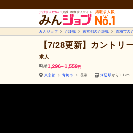
介護求人数No.1
介護･医療求人サイト
みんジョブ
介護職
東京都の介護職
青梅市の
【7/28更新】カント
求人
時給
1,296
1,559
〜
円
東京都
青梅市
長淵
河辺駅
から1.1km