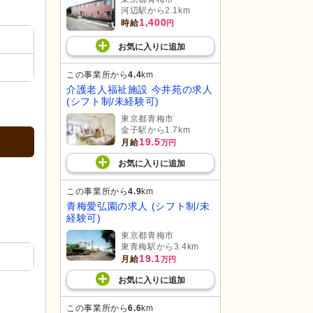
河辺駅から2.1km
1,400
時給
円
お気に入り
に
追加
この事業所から
4.4
km
介護老人福祉施設 今井苑の求人
(シフト制/未経験可)
東京都青梅市
金子駅から1.7km
19.5
月給
万円
お気に入り
に
追加
この事業所から
4.9
km
青梅愛弘園の求人 (シフト制/未
経験可)
東京都青梅市
東青梅駅から3.4km
19.1
月給
万円
お気に入り
に
追加
この事業所から
6.6
km