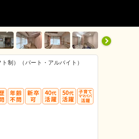
フト制）（パート・アルバイト）
40
50
代活躍
代活躍