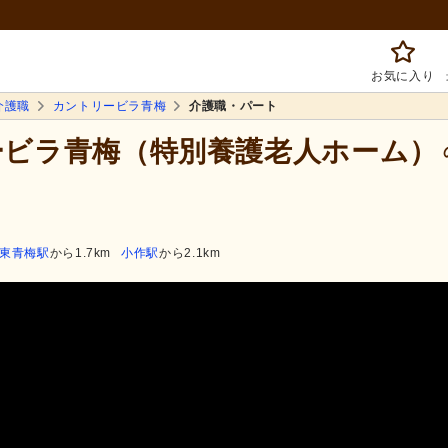
お気に入り
介護職
カントリービラ青梅
介護職・パート
リービラ青梅（特別養護老人ホーム）
東青梅駅
から1.7km
小作駅
から2.1km