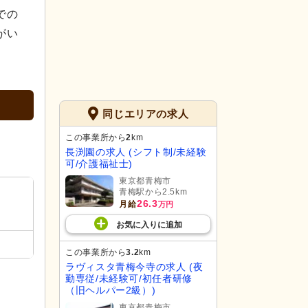
での
がい
同じエリアの求人
この事業所から
2
km
長渕園の求人 (シフト制/未経験
可/介護福祉士)
東京都青梅市
青梅駅から2.5km
26.3
月給
万円
お気に入り
に
追加
この事業所から
3.2
km
ラヴィスタ青梅今寺の求人 (夜
勤専従/未経験可/初任者研修
（旧ヘルパー2級）)
東京都青梅市