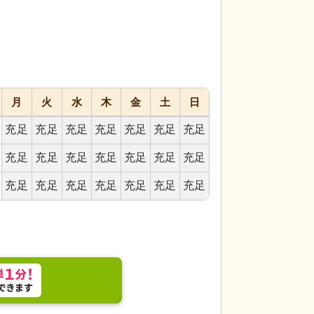
月
火
水
木
金
土
日
す。掲示物には重要な情報が示されています。
トイレ
手すりが設
す。
充足
充足
充足
充足
充足
充足
充足
充足
充足
充足
充足
充足
充足
充足
充足
充足
充足
充足
充足
充足
充足