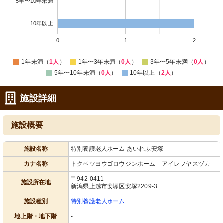
5年〜10年未満
10年以上
0
1
2
1年未満（
1人
）
1年〜3年未満（
0人
）
3年〜5年未満（
0人
）
5年〜10年未満（
0人
）
10年以上（
2人
）
施設詳細
施設概要
施設名称
特別養護老人ホーム あいれふ安塚
カナ名称
トクベツヨウゴロウジンホーム アイレフヤスヅカ
〒942-0411
施設所在地
新潟県上越市安塚区安塚2209-3
施設種別
特別養護老人ホーム
地上階・地下階
-