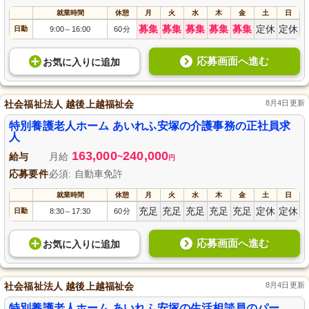
就業時間
休憩
月
火
水
木
金
土
日
募集
募集
募集
募集
募集
定休
定休
日勤
9:00
16:00
60分
～
応募画面へ進む
お気に入り
に
追加
社会福祉法人 越後上越福祉会
8月4日更新
特別養護老人ホーム あいれふ安塚の介護事務の正社員求
人
163,000
240,000
給与
月給
~
円
応募要件
必須: 自動車免許
就業時間
休憩
月
火
水
木
金
土
日
充足
充足
充足
充足
充足
定休
定休
日勤
8:30
17:30
60分
～
応募画面へ進む
お気に入り
に
追加
社会福祉法人 越後上越福祉会
8月4日更新
特別養護老人ホーム あいれふ安塚の生活相談員のパー