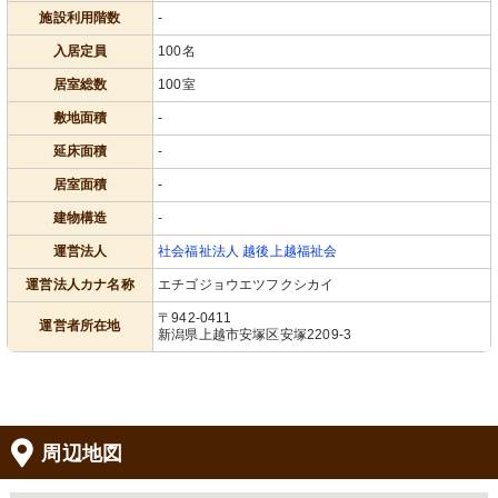
施設利用階数
-
入居定員
100名
居室総数
100室
敷地面積
-
延床面積
-
居室面積
-
建物構造
-
運営法人
社会福祉法人 越後上越福祉会
運営法人カナ名称
エチゴジョウエツフクシカイ
〒942-0411
運営者所在地
新潟県上越市安塚区安塚2209-3
周辺地図