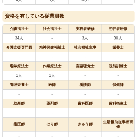
資格を有している従業員数
介護福祉士
社会福祉士
実務者研修
初任者研修
34人
-
3人
30人
介護支援専門員
精神保健福祉士
社会福祉主事
栄養士
-
-
-
-
理学療法士
作業療法士
言語聴覚士
視能訓練士
1人
1人
-
-
管理栄養士
医師
看護師
保健師
-
-
-
-
助産師
薬剤師
歯科医師
歯科衛生士
-
-
-
-
生活援助従事者研
指圧師
はり師
きゅう師
修
-
-
-
-