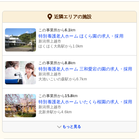
近隣エリアの施設
この事業所から
6.1
km
特別養護老人ホーム ほくら園の求人・採用
新潟県上越市
ほくほく大島駅から1.0km
この事業所から
8.8
km
特別養護老人ホーム 三和愛宕の園の求人・採用
新潟県上越市
大池いこいの森駅から6.7km
この事業所から
15.8
km
特別養護老人ホーム いたくら桜園の求人・採用
新潟県上越市
北新井駅から4.6km
もっと見る