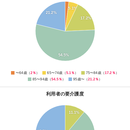
55
5.1%
50
21.2%
45
17.2%
40
35
30
25
20
15
10
54.5%
5
0
0
〜64歳（
2％
）
65〜74歳（
5.1％
）
75〜84歳（
17.2％
）
85〜94歳（
54.5％
）
95歳〜（
21.2％
）
利用者の要介護度
50
45
11.1%
40
35
30