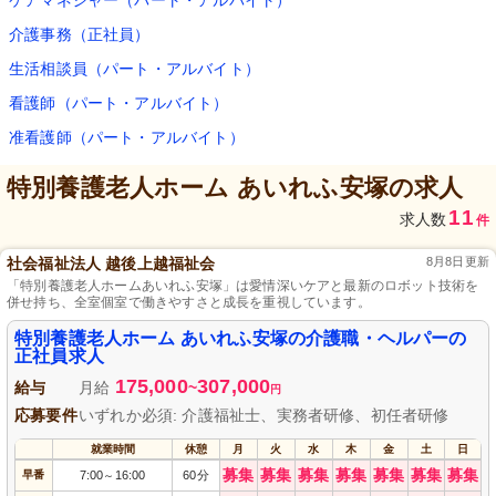
ケアマネジャー（パート・アルバイト）
介護事務（正社員）
生活相談員（パート・アルバイト）
看護師（パート・アルバイト）
准看護師（パート・アルバイト）
特別養護老人ホーム あいれふ安塚
の求人
11
求人数
件
社会福祉法人 越後上越福祉会
8月8日更新
「特別養護老人ホームあいれふ安塚」は愛情深いケアと最新のロボット技術を
併せ持ち、全室個室で働きやすさと成長を重視しています。
特別養護老人ホーム あいれふ安塚の介護職・ヘルパーの
正社員求人
175,000
307,000
給与
月給
~
円
応募要件
いずれか必須: 介護福祉士、実務者研修、初任者研修
就業時間
休憩
月
火
水
木
金
土
日
募集
募集
募集
募集
募集
募集
募集
早番
7:00
16:00
60分
～