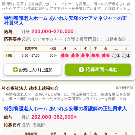
新潟県に位置する当施設では、ユニットケアを採用し、個々の入所者さまに合
ったケアプラン作成に励むケアマネジャーを募集しています。介護ロボットの
導入など、最新のシステムを駆使して質の高いサービスを提供しており、未経
験からでも挑戦できるサポート体制が整っています。一人ひとりと向き合い、
特別養護老人ホーム あいれふ安塚のケアマネジャーの正
充実した介護を目指しませんか？
社員求人
200,000
270,000
給与
月給
~
円
応募要件
必須: ケアマネジャー（介護支援専門員）、自動車免許
就業時間
休憩
月
火
水
木
金
土
日
募集
募集
募集
募集
募集
定休
定休
日勤
8:30
17:30
60分
～
応募画面へ進む
お気に入り
に
追加
社会福祉法人 越後上越福祉会
8月4日更新
「特別養護老人ホームあいれふ安塚」は、地元密着で安全・快適な生活を支援
し、個々の個性や趣味に合ったケアと全室個室のプライバシーを確保、自分ら
しさを保ちつつ地域で暮らし続けられる環境を提供しています。
特別養護老人ホーム あいれふ安塚の看護師の正社員求人
262,000
362,000
給与
月給
~
円
応募要件
必須: 看護師
就業時間
休憩
月
火
水
木
金
土
日