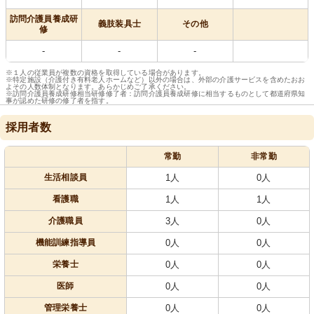
訪問介護員養成研
義肢装具士
その他
修
-
-
-
※１人の従業員が複数の資格を取得している場合があります。
※特定施設（介護付き有料老人ホームなど）以外の場合は、外部の介護サービスを含めたおお
よその人数体制となります。あらかじめご了承ください。
※訪問介護員養成研修相当研修修了者：訪問介護員養成研修に相当するものとして都道府県知
事が認めた研修の修了者を指す。
採用者数
常勤
非常勤
生活相談員
1人
0人
看護職
1人
1人
介護職員
3人
0人
機能訓練指導員
0人
0人
栄養士
0人
0人
医師
0人
0人
管理栄養士
0人
0人