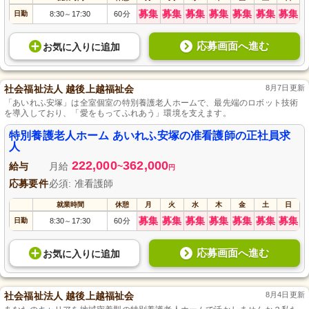
募集
募集
募集
募集
募集
募集
募集
日勤
8:30
17:30
60分
～
応募画面へ進む
お気に入り
に
追加
社会福祉法人 越後上越福祉会
8月7日更新
「あいれふ安塚」は全室個室の特別養護老人ホームで、最先端のロボット技術
を導入しており、「愛をもってふれあう」環境を支えます。
特別養護老人ホーム あいれふ安塚の准看護師の正社員求
人
222,000
362,000
給与
月給
~
円
応募要件
必須: 准看護師
就業時間
休憩
月
火
水
木
金
土
日
募集
募集
募集
募集
募集
募集
募集
日勤
8:30
17:30
60分
～
応募画面へ進む
お気に入り
に
追加
社会福祉法人 越後上越福祉会
8月4日更新