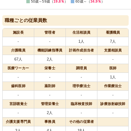
50歳～59歳（
19.8％
）
60歳～（
34.9％
）
職種ごとの従業員数
施設長
管理者
生活相談員
看護職員
-
-
1人
7人
介護職員
機能訓練指導員
計画作成担当者
支援相談員
67人
2人
-
-
医療
ワーカー
栄養士
調理員
医師
-
-
-
1人
歯科医師
薬剤師
理学療法士
作業療法士
-
-
-
-
言語聴覚士
管理栄養士
臨床検査技師
診療放射線技師
-
2人
-
-
介護支援専門員
事務員
その他の従業者
3人
4人
18人