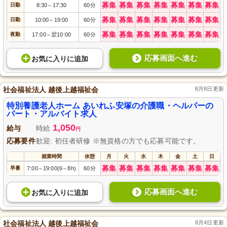
募集
募集
募集
募集
募集
募集
募集
日勤
8:30
17:30
60分
～
募集
募集
募集
募集
募集
募集
募集
日勤
10:00
19:00
60分
～
募集
募集
募集
募集
募集
募集
募集
夜勤
17:00
翌10:00
60分
～
応募画面へ進む
お気に入り
に
追加
社会福祉法人 越後上越福祉会
8月8日更新
特別養護老人ホーム あいれふ安塚の介護職・ヘルパーの
パート・アルバイト求人
1,050
給与
時給
円
応募要件
歓迎: 初任者研修 ※無資格の方でも応募可能です。
就業時間
休憩
月
火
水
木
金
土
日
募集
募集
募集
募集
募集
募集
募集
早番
7:00
19:00(6
8h)
60分
～
～
応募画面へ進む
お気に入り
に
追加
社会福祉法人 越後上越福祉会
8月4日更新