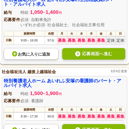
ト・アルバイト求人
1,050
1,400
給与
時給
~
円
応募要件
必須: 自動車免許
いずれか必須: 社会福祉士、社会福祉主事任用
就業時間
休憩
月
火
水
木
金
土
日
募集
募集
募集
募集
募集
定休
定休
日勤
9:00
16:00
57分
～
応募画面へ進む
お気に入り
に
追加
社会福祉法人 越後上越福祉会
8月4日更新
特別養護老人ホーム あいれふ安塚の看護師のパート・ア
ルバイト求人
1,500
1,900
給与
時給
~
円
応募要件
必須: 看護師
就業時間
休憩
月
火
水
木
金
土
日
募集
募集
募集
募集
募集
募集
募集
日勤
8:30
17:30
60分
～