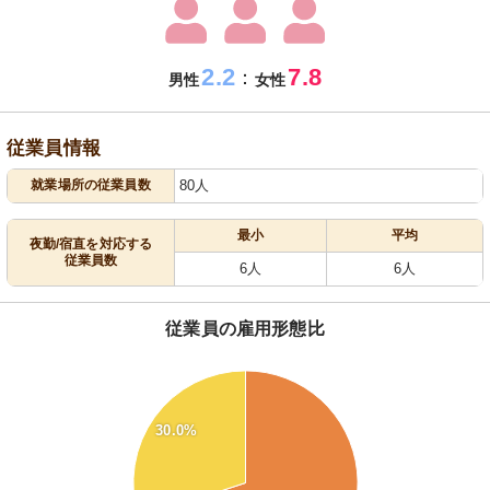
2.2
7.8
：
男性
女性
従業員情報
就業場所の従業員数
80人
最小
平均
夜勤/宿直を対応する
従業員数
6人
6人
従業員の雇用形態比
70
65
30.0%
60
55
50