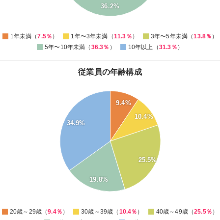
36.2%
10
5
0
1年未満（
7.5％
）
1年〜3年未満（
11.3％
）
3年〜5年未満（
13.8％
）
5年〜10年未満（
36.3％
）
10年以上（
31.3％
）
従業員の年齢構成
36
34
9.4%
32
30
10.4%
34.9%
28
26
24
22
20
25.5%
18
16
14
19.8%
12
10
8
0
20歳～29歳（
9.4％
）
30歳～39歳（
10.4％
）
40歳～49歳（
25.5％
）