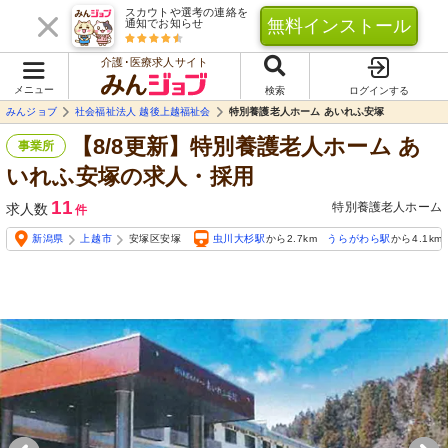
スカウトや選考の連絡を
無料インストール
通知でお知らせ
介護･医療求人サイト
メニュー
検索
ログインする
みんジョブ
社会福祉法人 越後上越福祉会
特別養護老人ホーム あいれふ安塚
【8/8更新】特別養護老人ホーム あ
事業所
いれふ安塚の求人・採用
11
特別養護老人ホーム
求人数
件
新潟県
上越市
安塚区安塚
虫川大杉駅
から2.7km
うらがわら駅
から4.1km