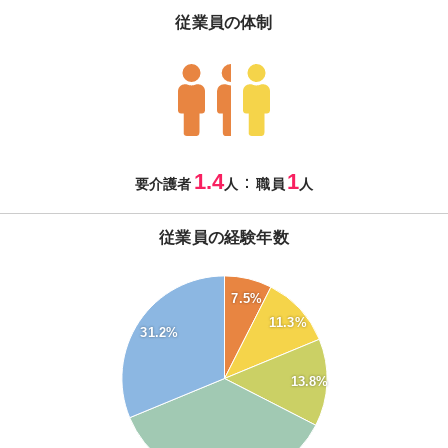
従業員の体制
1.4
1
：
要介護者
人
職員
人
従業員の経験年数
7.5%
35
11.3%
31.2%
30
25
13.8%
20
15