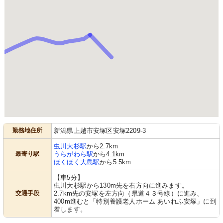
勤務地住所
新潟県上越市安塚区安塚2209-3
虫川大杉駅
から2.7km
最寄り駅
うらがわら駅
から4.1km
ほくほく大島駅
から5.5km
【車5分】
虫川大杉駅から130m先を右方向に進みます。
交通手段
2.7km先の安塚を左方向（県道４３号線）に進み、
400m進むと「特別養護老人ホーム あいれふ安塚」に到
着します。