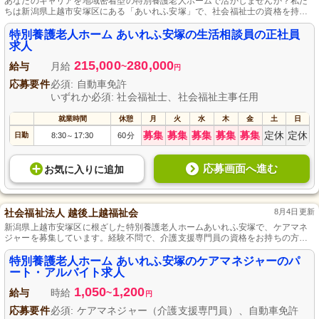
あなたのキャリアを地域密着型の特別養護老人ホームで活かしませんか？私た
ちは新潟県上越市安塚区にある「あいれふ安塚」で、社会福祉士の資格を持つ
生活相談員を募集しています。安心して働ける職場で、地域に貢献する機会で
す。生活相談員または介護職の経験を持つ方、大歓迎。社会福祉法人越後上越
特別養護老人ホーム あいれふ安塚の生活相談員の正社員
福祉会の一員として、成長し続ける環境を提供します。
求人
215,000
280,000
給与
月給
~
円
応募要件
必須: 自動車免許
いずれか必須: 社会福祉士、社会福祉主事任用
就業時間
休憩
月
火
水
木
金
土
日
募集
募集
募集
募集
募集
定休
定休
日勤
8:30
17:30
60分
～
応募画面へ進む
お気に入り
に
追加
社会福祉法人 越後上越福祉会
8月4日更新
新潟県上越市安塚区に根ざした特別養護老人ホームあいれふ安塚で、ケアマネ
ジャーを募集しています。経験不問で、介護支援専門員の資格をお持ちの方な
ら未経験でも大歓迎です。一人ひとりの利用者様のニーズに合わせた質の高い
介護サービスを提供し、地域に貢献するやりがいのある仕事です。あなたのラ
特別養護老人ホーム あいれふ安塚のケアマネジャーのパ
イフスタイルに合わせた柔軟な働き方が可能なパート・アルバイトの雇用形態
ート・アルバイト求人
です。私たちと一緒に笑顔を届けましょう。
1,050
1,200
給与
時給
~
円
応募要件
必須: ケアマネジャー（介護支援専門員）、自動車免許