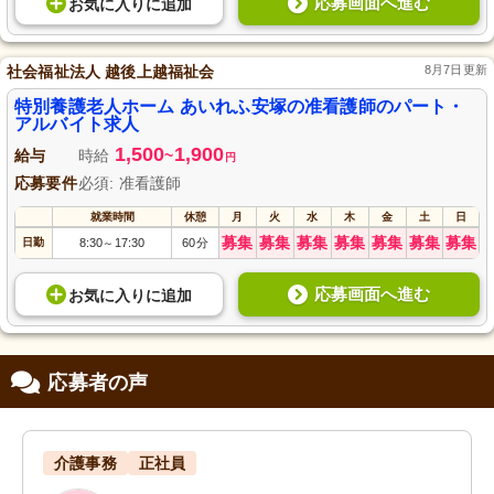
応募画面へ進む
お気に入り
に
追加
社会福祉法人 越後上越福祉会
8月7日更新
特別養護老人ホーム あいれふ安塚の准看護師のパート・
アルバイト求人
1,500
1,900
給与
時給
~
円
応募要件
必須: 准看護師
就業時間
休憩
月
火
水
木
金
土
日
募集
募集
募集
募集
募集
募集
募集
日勤
8:30
17:30
60分
～
応募画面へ進む
お気に入り
に
追加
応募者の声
介護事務
正社員