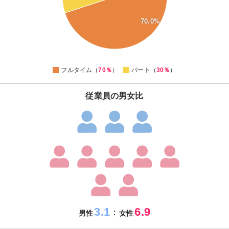
45
70.0%
40
35
30
0
フルタイム（
70％
）
パート（
30％
）
従業員の男女比
3.1
6.9
：
男性
女性