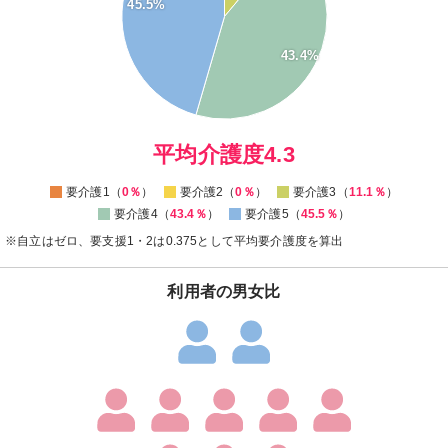
45.5%
25
20
43.4%
15
10
5
0
0
平均介護度4.3
要介護1（
0％
）
要介護2（
0％
）
要介護3（
11.1％
）
要介護4（
43.4％
）
要介護5（
45.5％
）
※自立はゼロ、要支援1・2は0.375として平均要介護度を算出
利用者の男女比