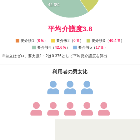
10
42.6%
5
0
0
平均介護度3.8
要介護1（
0％
）
要介護2（
0％
）
要介護3（
40.4％
）
要介護4（
42.6％
）
要介護5（
17％
）
※自立はゼロ、要支援1・2は0.375として平均要介護度を算出
利用者の男女比