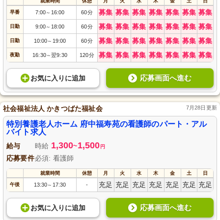
就業時間
休憩
月
火
水
木
金
土
日
募集
募集
募集
募集
募集
募集
募集
早番
7:00
16:00
60分
～
募集
募集
募集
募集
募集
募集
募集
日勤
9:00
18:00
60分
～
募集
募集
募集
募集
募集
募集
募集
日勤
10:00
19:00
60分
～
募集
募集
募集
募集
募集
募集
募集
夜勤
16:30
翌9:30
120分
～
応募画面へ進む
お気に入り
に
追加
社会福祉法人 かきつばた福祉会
7月28日更新
特別養護老人ホーム 府中福寿苑の看護師のパート・アル
バイト求人
1,300
1,500
給与
時給
~
円
応募要件
必須: 看護師
就業時間
休憩
月
火
水
木
金
土
日
充足
充足
充足
充足
充足
充足
充足
午後
13:30
17:30
-
～
応募画面へ進む
お気に入り
に
追加