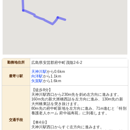
勤務地住所
広島県安芸郡府中町茂陰2-6-2
天神川駅
から0.6km
最寄り駅
向洋駅
から1.1km
矢賀駅
から1.6km
【徒歩8分】
天神川駅西口から230m先を斜め左方向に進みます。
160m先の新大洲橋西詰を左方向に進み、130m先の新
大州橋東詰を突き抜けます。
80m先の府中町新地を左方向に進み、71m進むと「特別
養護老人ホーム 府中福寿苑」に到着します。
交通手段
【車4分】
天神川駅西口からすぐ左方向に進みます。