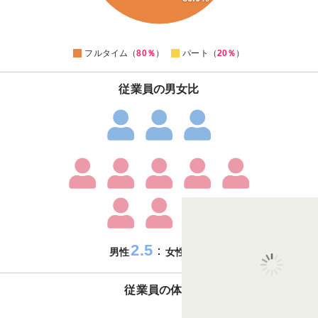
20
0
フルタイム（
80％
）
パート（
20％
）
従業員の男女比
2.5
7.5
：
男性
女性
従業員の体制