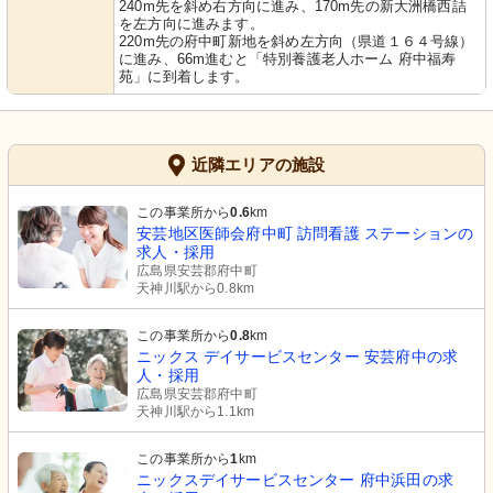
240m先を斜め右方向に進み、170m先の新大洲橋西詰
を左方向に進みます。
220m先の府中町新地を斜め左方向（県道１６４号線）
に進み、66m進むと「特別養護老人ホーム 府中福寿
苑」に到着します。
近隣エリアの施設
この事業所から
0.6
km
安芸地区医師会府中町 訪問看護 ステーションの
求人・採用
広島県安芸郡府中町
天神川駅から0.8km
この事業所から
0.8
km
ニックス デイサービスセンター 安芸府中の求
人・採用
広島県安芸郡府中町
天神川駅から1.1km
この事業所から
1
km
ニックスデイサービスセンター 府中浜田の求