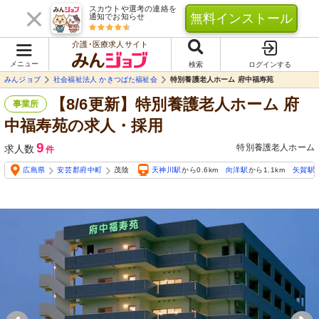
スカウトや選考の連絡を
無料インストール
通知でお知らせ
介護･医療求人サイト
メニュー
検索
ログインする
みんジョブ
社会福祉法人 かきつばた福祉会
特別養護老人ホーム 府中福寿苑
【8/6更新】特別養護老人ホーム 府
事業所
中福寿苑の求人・採用
9
特別養護老人ホーム
求人数
件
広島県
安芸郡府中町
茂陰
天神川駅
から0.6km
向洋駅
から1.1km
矢賀駅