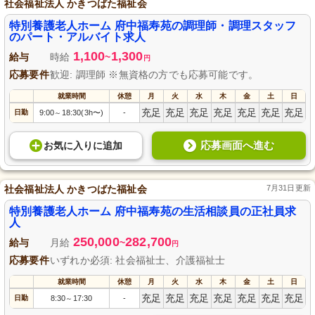
社会福祉法人 かきつばた福祉会
特別養護老人ホーム 府中福寿苑の調理師・調理スタッフ
のパート・アルバイト求人
1,100
1,300
給与
時給
~
円
応募要件
歓迎: 調理師 ※無資格の方でも応募可能です。
就業時間
休憩
月
火
水
木
金
土
日
充足
充足
充足
充足
充足
充足
充足
日勤
9:00
18:30(3h〜)
-
～
応募画面へ進む
お気に入り
に
追加
社会福祉法人 かきつばた福祉会
7月31日更新
特別養護老人ホーム 府中福寿苑の生活相談員の正社員求
人
250,000
282,700
給与
月給
~
円
応募要件
いずれか必須: 社会福祉士、介護福祉士
就業時間
休憩
月
火
水
木
金
土
日
充足
充足
充足
充足
充足
充足
充足
日勤
8:30
17:30
-
～