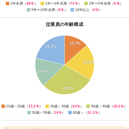
1年未満（
28％
）
1年〜3年未満（
72％
）
3年〜5年未満（
0％
）
5年〜10年未満（
0％
）
10年以上（
0％
）
従業員の年齢構成
30
13.3%
28
21.3%
26
24
20.0%
22
16.0%
20
18
16
29.3%
14
12
0
20歳～29歳（
13.3％
）
30歳～39歳（
20％
）
40歳～49歳（
29.3％
）
50歳～59歳（
16％
）
60歳～（
21.3％
）