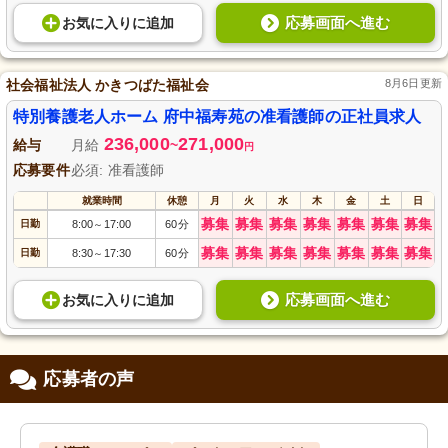
応募画面へ進む
お気に入り
に
追加
社会福祉法人 かきつばた福祉会
8月6日更新
特別養護老人ホーム 府中福寿苑の准看護師の正社員求人
236,000
271,000
給与
月給
~
円
応募要件
必須: 准看護師
就業時間
休憩
月
火
水
木
金
土
日
募集
募集
募集
募集
募集
募集
募集
日勤
8:00
17:00
60分
～
募集
募集
募集
募集
募集
募集
募集
日勤
8:30
17:30
60分
～
応募画面へ進む
お気に入り
に
追加
応募者の声