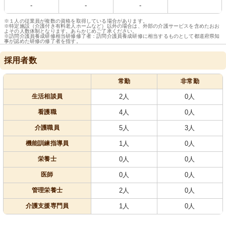
-
-
-
※１人の従業員が複数の資格を取得している場合があります。
※特定施設（介護付き有料老人ホームなど）以外の場合は、外部の介護サービスを含めたおお
よその人数体制となります。あらかじめご了承ください。
※訪問介護員養成研修相当研修修了者：訪問介護員養成研修に相当するものとして都道府県知
事が認めた研修の修了者を指す。
採用者数
常勤
非常勤
生活相談員
2人
0人
看護職
4人
0人
介護職員
5人
3人
機能訓練指導員
1人
0人
栄養士
0人
0人
医師
0人
0人
管理栄養士
2人
0人
介護支援専門員
1人
0人