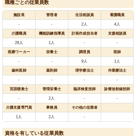
職種ごとの従業員数
施設長
管理者
生活相談員
看護職員
-
-
2人
4人
介護職員
機能訓練指導員
計画作成担当者
支援相談員
28人
1人
-
-
医療
ワーカー
栄養士
調理員
医師
-
-
9人
1人
歯科医師
薬剤師
理学療法士
作業療法士
-
-
-
-
言語聴覚士
管理栄養士
臨床検査技師
診療放射線技師
-
2人
-
-
介護支援専門員
事務員
その他の従業者
1人
2人
-
資格を有している従業員数