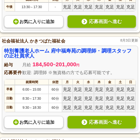
充足
充足
充足
充足
充足
充足
充足
午後
13:30
17:30
-
～
応募画面へ進む
お気に入り
に
追加
社会福祉法人 かきつばた福祉会
8月3日更新
特別養護老人ホーム 府中福寿苑の調理師・調理スタッフ
の正社員求人
184,500
201,000
給与
月給
~
円
応募要件
歓迎: 調理師 ※無資格の方でも応募可能です。
就業時間
休憩
月
火
水
木
金
土
日
充足
充足
充足
充足
充足
充足
充足
早番
6:00
15:00
60分
～
充足
充足
充足
充足
充足
充足
充足
日勤
8:30
17:30
60分
～
充足
充足
充足
充足
充足
充足
充足
日勤
9:30
18:30
60分
～
応募画面へ進む
お気に入り
に
追加