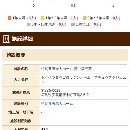
0
0.5
1
1年未満（
0人
）
1年〜3年未満（
1人
）
3年〜5年未満（
0人
）
5年〜10年未満（
0人
）
10年以上（
0人
）
施設詳細
施設概要
施設名称
特別養護老人ホーム 府中福寿苑
トクベツヨウゴロウジンホーム フチュウフクジュエ
カナ名称
ン
〒735-0029
施設所在地
広島県安芸郡府中町茂陰2-6-2
施設種別
特別養護老人ホーム
地上階・地下階
-
施設利用階数
-
入居定員
48名