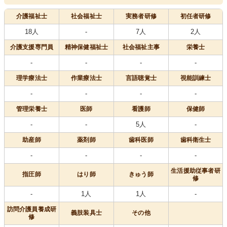
介護福祉士
社会福祉士
実務者研修
初任者研修
18人
-
7人
2人
介護支援専門員
精神保健福祉士
社会福祉主事
栄養士
-
-
-
-
理学療法士
作業療法士
言語聴覚士
視能訓練士
-
-
-
-
管理栄養士
医師
看護師
保健師
-
-
5人
-
助産師
薬剤師
歯科医師
歯科衛生士
-
-
-
-
生活援助従事者研
指圧師
はり師
きゅう師
修
-
1人
1人
-
訪問介護員養成研
義肢装具士
その他
修