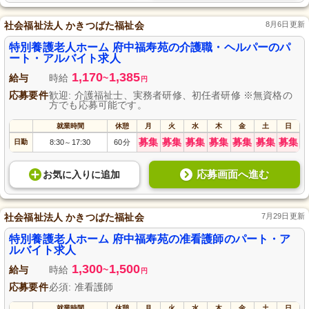
社会福祉法人 かきつばた福祉会
8月6日更新
特別養護老人ホーム 府中福寿苑の介護職・ヘルパーのパ
ート・アルバイト求人
1,170
1,385
給与
時給
~
円
応募要件
歓迎: 介護福祉士、実務者研修、初任者研修 ※無資格の
方でも応募可能です。
就業時間
休憩
月
火
水
木
金
土
日
募集
募集
募集
募集
募集
募集
募集
日勤
8:30
17:30
60分
～
応募画面へ進む
お気に入り
に
追加
社会福祉法人 かきつばた福祉会
7月29日更新
特別養護老人ホーム 府中福寿苑の准看護師のパート・ア
ルバイト求人
1,300
1,500
給与
時給
~
円
応募要件
必須: 准看護師
就業時間
休憩
月
火
水
木
金
土
日