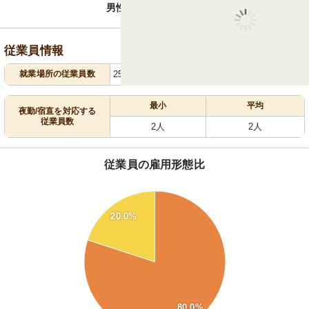
3.2
6.8
：
男性
女性
従業員情報
就業場所の従業員数
25人
最小
平均
夜勤/宿直を対応する
従業員数
2人
2人
従業員の雇用形態比
80
20.0%
70
60
50
40
80.0%
30