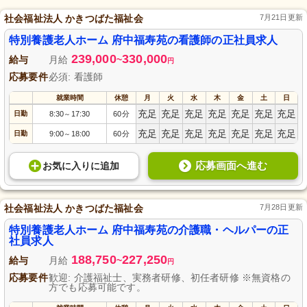
社会福祉法人 かきつばた福祉会
7月21日更新
特別養護老人ホーム 府中福寿苑の看護師の正社員求人
239,000
330,000
給与
月給
~
円
応募要件
必須: 看護師
就業時間
休憩
月
火
水
木
金
土
日
充足
充足
充足
充足
充足
充足
充足
日勤
8:30
17:30
60分
～
充足
充足
充足
充足
充足
充足
充足
日勤
9:00
18:00
60分
～
応募画面へ進む
お気に入り
に
追加
社会福祉法人 かきつばた福祉会
7月28日更新
特別養護老人ホーム 府中福寿苑の介護職・ヘルパーの正
社員求人
188,750
227,250
給与
月給
~
円
応募要件
歓迎: 介護福祉士、実務者研修、初任者研修 ※無資格の
方でも応募可能です。