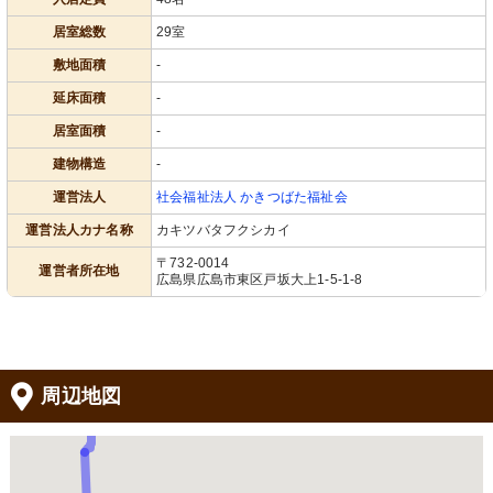
居室総数
29室
敷地面積
-
延床面積
-
居室面積
-
建物構造
-
運営法人
社会福祉法人 かきつばた福祉会
運営法人カナ名称
カキツバタフクシカイ
〒732-0014
運営者所在地
広島県広島市東区戸坂大上1-5-1-8
周辺地図