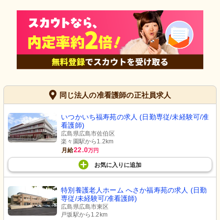
同じ法人の准看護師の正社員求人
いつかいち福寿苑の求人 (日勤専従/未経験可/准
看護師)
広島県広島市佐伯区
楽々園駅から1.2km
22.0
月給
万円
お気に入り
に
追加
特別養護老人ホーム へさか福寿苑の求人 (日勤
専従/未経験可/准看護師)
広島県広島市東区
戸坂駅から1.2km