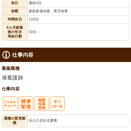
休日
週休2日
給消化促進
110日以上
休暇
産前産後休業、育児休業
年間休日
110日
6ヵ月経過
後の年次
10日
有給日数
仕事内容
募集職種
准看護師
仕事内容
バイタルチェ
服薬・投薬管
業務の変更範
法人の定める業務
囲
ック
理