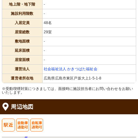
地上階・地下階
-
施設利用階数
-
入居定員
48名
居室総数
29室
敷地面積
-
延床面積
-
居室面積
-
運営法人
社会福祉法人 かきつばた福祉会
運営者所在地
広島県広島市東区戸坂大上1-5-1-8
※受動喫煙対策につきましては、面接時に施設担当者にお問い合わせをお願い
いたします。
周辺地図