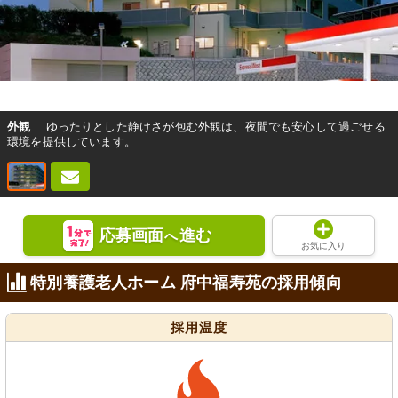
外観
ゆったりとした静けさが包む外観は、夜間でも安心して過ごせる
環境を提供しています。
応募画面
進む
へ
お気に入り
特別養護老人ホーム 府中福寿苑の採用傾向
採用温度