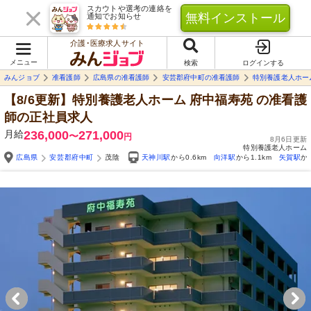
スカウトや選考の連絡を
無料インストール
通知でお知らせ
介護･医療求人サイト
メニュー
検索
ログインする
みんジョブ
准看護師
広島県の准看護師
安芸郡府中町の准看護師
特別養護老人ホー
【8/6更新】特別養護老人ホーム 府中福寿苑
の准看護
師の正社員求人
月給
236,000
271,000
〜
円
8月6日更新
特別養護老人ホーム
広島県
安芸郡府中町
茂陰
天神川駅
から0.6km
向洋駅
から1.1km
矢賀駅
か