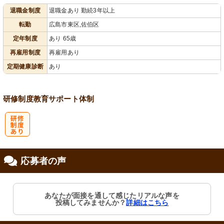
退職金制度
退職金あり 勤続3年以上
会保険完備
り
転勤
広島市東区,佐伯区
定年制度
あり 65歳
再雇用制度
再雇用あり
定期健康診断
あり
研修制度
教育
サポート体制
研
応募者の声
修制度あり
あなたが面接を通して感じたリアルな声を
投稿してみませんか？
詳細はこちら