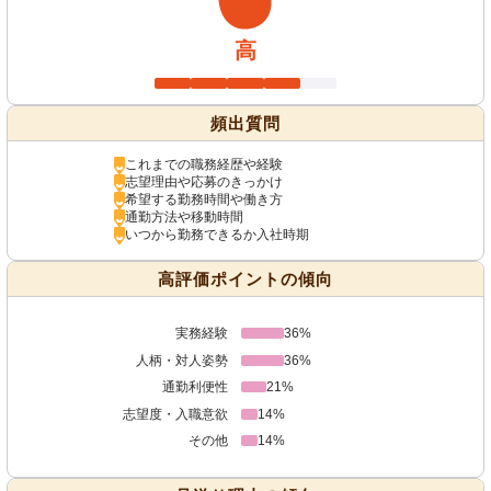
高
頻出質問
これまでの職務経歴や経験
志望理由や応募のきっかけ
希望する勤務時間や働き方
通勤方法や移動時間
いつから勤務できるか入社時期
高評価ポイントの傾向
実務経験
36%
人柄・対人姿勢
36%
通勤利便性
21%
志望度・入職意欲
14%
その他
14%