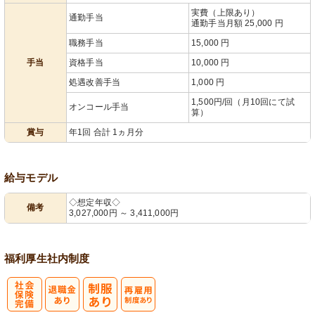
実費（上限あり）
通勤手当
通勤手当月額 25,000 円
職務手当
15,000 円
手当
資格手当
10,000 円
処遇改善手当
1,000 円
1,500円/回（月10回にて試
オンコール手当
算）
賞与
年1回 合計 1ヵ月分
給与モデル
◇想定年収◇
備考
3,027,000円 ～ 3,411,000円
福利厚生
社内制度
社
再雇用制度あ