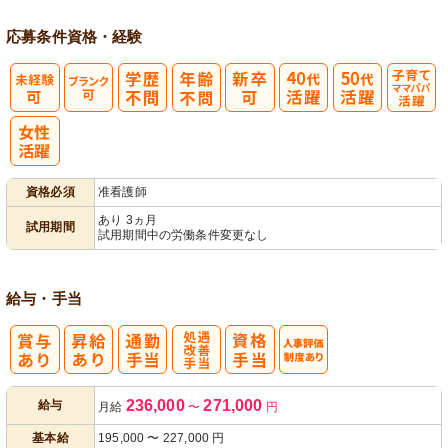
応募条件
資格・経験
子育てママパ
パ活躍
資格必須
准看護師
あり 3ヵ月
試用期間
試用期間中の労働条件変更なし
給与・手当
処
人事評価制度
236,000
271,000
給与
月給
〜
円
遇改善手当
あり
基本給
195,000
〜
227,000
円