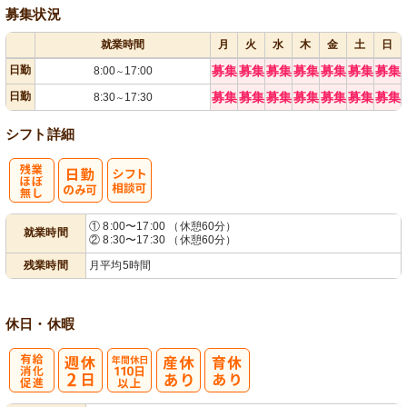
募集状況
就業時間
月
火
水
木
金
土
日
日勤
募集
募集
募集
募集
募集
募集
募集
8:00
17:00
～
日勤
募集
募集
募集
募集
募集
募集
募集
8:30
17:30
～
シフト詳細
残
シ
① 8:00〜17:00 （休憩60分）
就業時間
② 8:30〜17:30 （休憩60分）
業ほぼなし
フト相談可
残業時間
月平均5時間
休日・休暇
有
年間休日