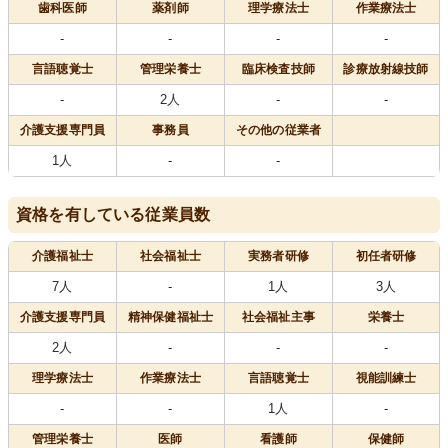
歯科医師
薬剤師
理学療法士
作業療法士
-
-
-
-
言語聴覚士
管理栄養士
臨床検査技師
診療放射線技師
-
2人
-
-
介護支援専門員
事務員
その他の従業者
1人
-
-
資格を有している従業員数
介護福祉士
社会福祉士
実務者研修
初任者研修
7人
-
1人
3人
介護支援専門員
精神保健福祉士
社会福祉主事
栄養士
2人
-
-
-
理学療法士
作業療法士
言語聴覚士
視能訓練士
-
-
1人
-
管理栄養士
医師
看護師
保健師