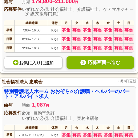
179,800
211,000
給与
月給
~
円
応募要件
いずれか必須: 社会福祉士、介護福祉士、ケアマネジャー
（介護支援専門員）
就業時間
休憩
月
火
水
木
金
土
日
募集
募集
募集
募集
募集
募集
募集
早番
7:00
16:00
60分
～
募集
募集
募集
募集
募集
募集
募集
日勤
8:30
17:30
60分
～
募集
募集
募集
募集
募集
募集
募集
日勤
9:30
18:30
60分
～
応募画面へ進む
お気に入り
に
追加
社会福祉法人 恵成会
8月8日更新
特別養護老人ホーム おおぞらの介護職・ヘルパーのパー
ト・アルバイト求人
1,087
給与
時給
円
応募要件
必須: 自動車免許
いずれか必須: 介護福祉士、実務者研修
就業時間
休憩
月
火
水
木
金
土
日
募集
募集
募集
募集
募集
募集
募集
早番
7:00
19:00(8h)
60分
～