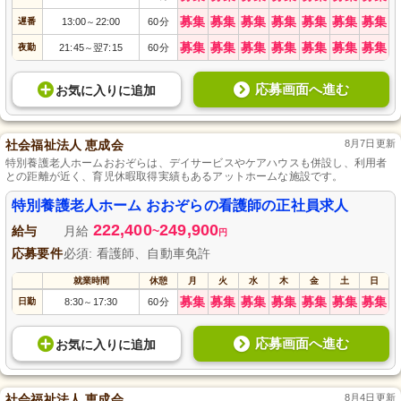
募集
募集
募集
募集
募集
募集
募集
遅番
13:00
22:00
60分
～
募集
募集
募集
募集
募集
募集
募集
夜勤
21:45
翌7:15
60分
～
応募画面へ進む
お気に入り
に
追加
社会福祉法人 恵成会
8月7日更新
特別養護老人ホームおおぞらは、デイサービスやケアハウスも併設し、利用者
との距離が近く、育児休暇取得実績もあるアットホームな施設です。
特別養護老人ホーム おおぞらの看護師の正社員求人
222,400
249,900
給与
月給
~
円
応募要件
必須: 看護師、自動車免許
就業時間
休憩
月
火
水
木
金
土
日
募集
募集
募集
募集
募集
募集
募集
日勤
8:30
17:30
60分
～
応募画面へ進む
お気に入り
に
追加
社会福祉法人 恵成会
8月4日更新