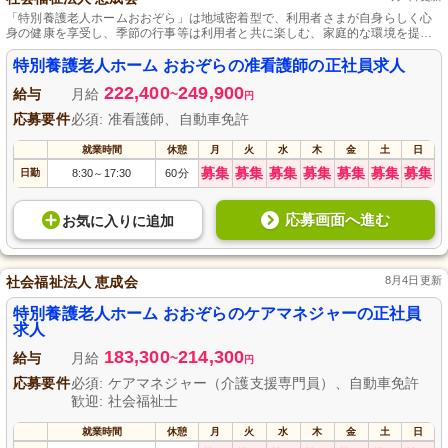
「特別養護老人ホームおおぞら」は地域密着型で、利用者さまが自身らしく心
身の健康を享受し、季節の行事等は利用者と共に楽しむ、家庭的な環境を提供
しています。
特別養護老人ホーム おおぞらの准看護師の正社員求人
222,400
249,900
給与
月給
~
円
応募要件
必須: 准看護師、自動車免許
就業時間
休憩
月
火
水
木
金
土
日
募集
募集
募集
募集
募集
募集
募集
日勤
8:30
17:30
60分
～
応募画面へ進む
お気に入り
に
追加
社会福祉法人 恵成会
8月4日更新
特別養護老人ホーム おおぞらのケアマネジャーの正社員
求人
183,300
214,300
給与
月給
~
円
応募要件
必須: ケアマネジャー（介護支援専門員）、自動車免許
歓迎: 社会福祉士
就業時間
休憩
月
火
水
木
金
土
日