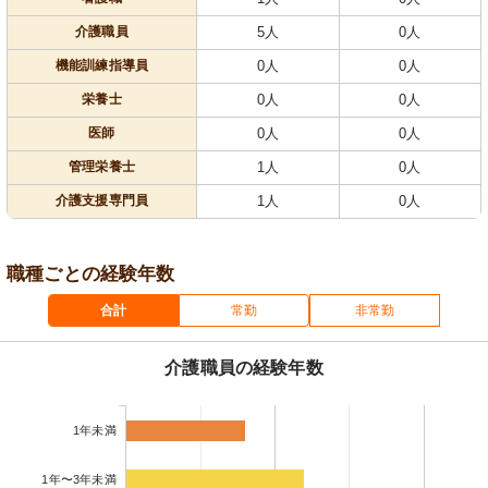
介護職員
5人
0人
機能訓練指導員
0人
0人
栄養士
0人
0人
医師
0人
0人
管理栄養士
1人
0人
介護支援専門員
1人
0人
職種ごとの経験年数
合計
常勤
非常勤
介護職員の経験年数
1年未満
1年〜3年未満