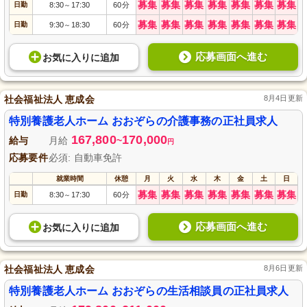
募集
募集
募集
募集
募集
募集
募集
日勤
8:30
17:30
60分
～
募集
募集
募集
募集
募集
募集
募集
日勤
9:30
18:30
60分
～
応募画面へ進む
お気に入り
に
追加
社会福祉法人 恵成会
8月4日更新
特別養護老人ホーム おおぞらの介護事務の正社員求人
167,800
170,000
給与
月給
~
円
応募要件
必須: 自動車免許
就業時間
休憩
月
火
水
木
金
土
日
募集
募集
募集
募集
募集
募集
募集
日勤
8:30
17:30
60分
～
応募画面へ進む
お気に入り
に
追加
社会福祉法人 恵成会
8月6日更新
特別養護老人ホーム おおぞらの生活相談員の正社員求人