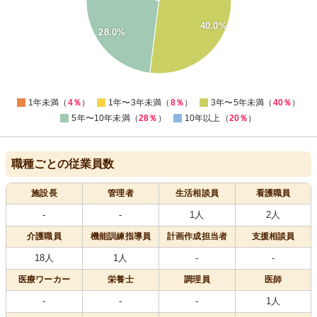
20
40.0%
15
28.0%
10
5
0
1年未満（
4％
）
1年〜3年未満（
8％
）
3年〜5年未満（
40％
）
5年〜10年未満（
28％
）
10年以上（
20％
）
職種ごとの従業員数
施設長
管理者
生活相談員
看護職員
-
-
1人
2人
介護職員
機能訓練指導員
計画作成担当者
支援相談員
18人
1人
-
-
医療
ワーカー
栄養士
調理員
医師
-
-
-
1人