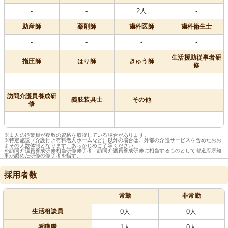
-
-
2人
-
助産師
薬剤師
歯科医師
歯科衛生士
-
-
-
-
生活援助従事者研
指圧師
はり師
きゅう師
修
-
-
-
-
訪問介護員養成研
義肢装具士
その他
修
-
-
-
※１人の従業員が複数の資格を取得している場合があります。
※特定施設（介護付き有料老人ホームなど）以外の場合は、外部の介護サービスを含めたおお
よその人数体制となります。あらかじめご了承ください。
※訪問介護員養成研修相当研修修了者：訪問介護員養成研修に相当するものとして都道府県知
事が認めた研修の修了者を指す。
採用者数
常勤
非常勤
生活相談員
0人
0人
看護職
1人
0人