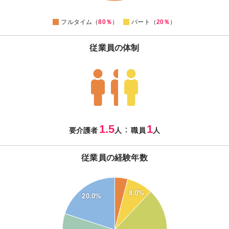
0
フルタイム（
80％
）
パート（
20％
）
従業員の体制
1.5
1
：
要介護者
人
職員
人
従業員の経験年数
40
8.0%
20.0%
35
30
25