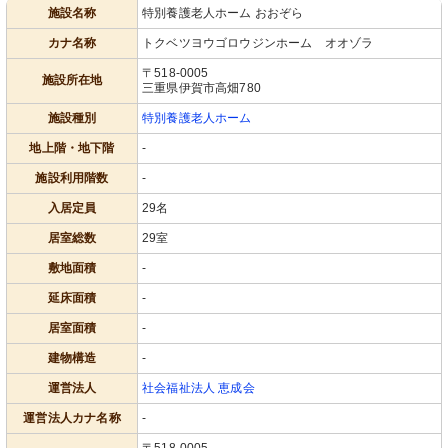
施設名称
特別養護老人ホーム おおぞら
カナ名称
トクベツヨウゴロウジンホーム オオゾラ
〒518-0005
施設所在地
三重県伊賀市高畑780
施設種別
特別養護老人ホーム
地上階・地下階
-
施設利用階数
-
入居定員
29名
居室総数
29室
敷地面積
-
延床面積
-
居室面積
-
建物構造
-
運営法人
社会福祉法人 恵成会
運営法人カナ名称
-