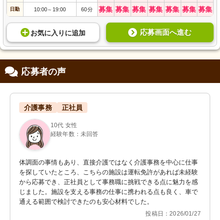
募集
募集
募集
募集
募集
募集
募集
日勤
10:00
19:00
60分
～
応募画面へ進む
お気に入り
に
追加
応募者の声
介護事務
正社員
10代 女性
経験年数：未回答
体調面の事情もあり、直接介護ではなく介護事務を中心に仕事
を探していたところ、こちらの施設は運転免許があれば未経験
から応募でき、正社員として事務職に挑戦できる点に魅力を感
じました。施設を支える事務の仕事に携われる点も良く、車で
通える範囲で検討できたのも安心材料でした。
投稿日：2026/01/27