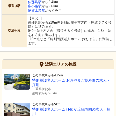
佐那具駅
から2.4km
最寄り駅
広小路駅
から2.6km
伊賀上野駅
から2.9km
【車6分】
佐那具駅から210m先を斜め左手前方向（県道６７６号
線）に進みます。
交通手段
940m先を左方向（県道６８０号線）に進み、1.8km先
を右方向に進みます。
110m進むと「特別養護老人ホーム おおぞら」に到着し
ます。
近隣エリアの施設
この事業所から
4.7
km
特別養護老人ホーム おおやまだ鶴寿園の求人・
採用
三重県伊賀市
桑町駅から5.6km
この事業所から
5
km
特別養護老人ホーム ゆめが丘鶴寿園の求人・採
用