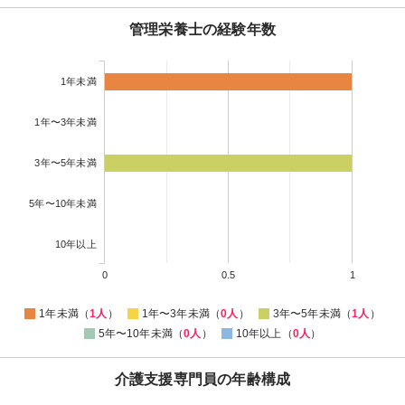
管理栄養士の経験年数
1年未満
1年〜3年未満
3年〜5年未満
5年〜10年未満
10年以上
0
0.5
1
1年未満（
1人
）
1年〜3年未満（
0人
）
3年〜5年未満（
1人
）
5年〜10年未満（
0人
）
10年以上（
0人
）
介護支援専門員の年齢構成