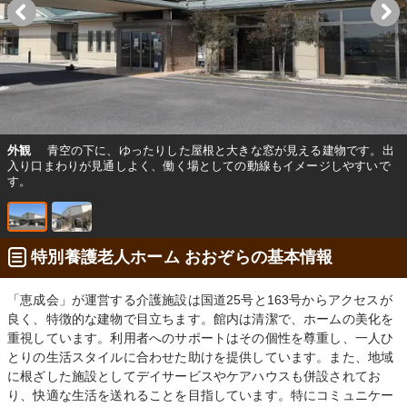
外観
青空の下に、ゆったりした屋根と大きな窓が見える建物です。出
入り口まわりが見通しよく、働く場としての動線もイメージしやすいで
す。
特別養護老人ホーム おおぞらの基本情報
「恵成会」が運営する介護施設は国道25号と163号からアクセスが
良く、特徴的な建物で目立ちます。館内は清潔で、ホームの美化を
重視しています。利用者へのサポートはその個性を尊重し、一人ひ
とりの生活スタイルに合わせた助けを提供しています。また、地域
に根ざした施設としてデイサービスやケアハウスも併設されてお
り、快適な生活を送れることを目指しています。特にコミュニケー