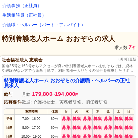
介護事務（正社員）
生活相談員（正社員）
介護職・ヘルパー（パート・アルバイト）
特別養護老人ホーム おおぞら
の求人
7
求人数
件
社会福祉法人 恵成会
8月8日更新
国道25号と163号からアクセスが良い特別養護老人ホームおおぞらでは、資格
や経験がない方でも応募可能で、利用者様一人ひとりの個性を尊重したサポー
トを提供し、快適な生活を送っていただくため日々努力しています。
特別養護老人ホーム おおぞらの介護職・ヘルパーの正社
員求人
179,800
194,000
給与
月給
~
円
応募要件
歓迎: 介護福祉士、実務者研修、初任者研修
就業時間
休憩
月
火
水
木
金
土
日
募集
募集
募集
募集
募集
募集
募集
早番
7:00
16:00
60分
～
募集
募集
募集
募集
募集
募集
募集
日勤
8:00
17:00
60分
～
募集
募集
募集
募集
募集
募集
募集
日勤
10:00
19:00
60分
～