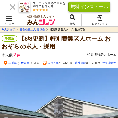
スカウトや選考の連絡を
無料インストール
通知でお知らせ
介護･医療求人サイト
メニュー
検索
ログインする
みんジョブ
社会福祉法人 恵成会
特別養護老人ホーム おおぞら
【8/8更新】特別養護老人ホーム お
事業所
おぞらの求人・採用
7
特別養護老人ホーム
求人数
件
三重県
伊賀市
高畑
佐那具駅
から2.4km
広小路駅
から2.6km
伊賀上野駅