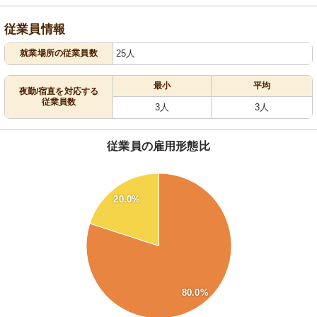
従業員情報
就業場所の従業員数
25人
最小
平均
夜勤/宿直を対応する
従業員数
3人
3人
従業員の雇用形態比
80
20.0%
70
60
50
40
80.0%
30
20