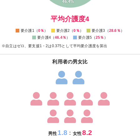
5
46.4%
0
0
平均介護度4
要介護1（
0％
）
要介護2（
0％
）
要介護3（
28.6％
）
要介護4（
46.4％
）
要介護5（
25％
）
※自立はゼロ、要支援1・2は0.375として平均要介護度を算出
利用者の男女比
1.8
8.2
：
男性
女性