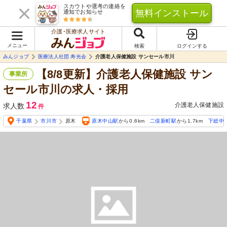
スカウトや選考の連絡を
無料インストール
通知でお知らせ
介護･医療求人サイト
メニュー
検索
ログインする
みんジョブ
医療法人社団 寿光会
介護老人保健施設 サンセール市川
【8/8更新】介護老人保健施設 サン
事業所
セール市川の求人・採用
12
介護老人保健施設
求人数
件
千葉県
市川市
原木
原木中山駅
から0.6km
二俣新町駅
から1.7km
下総中