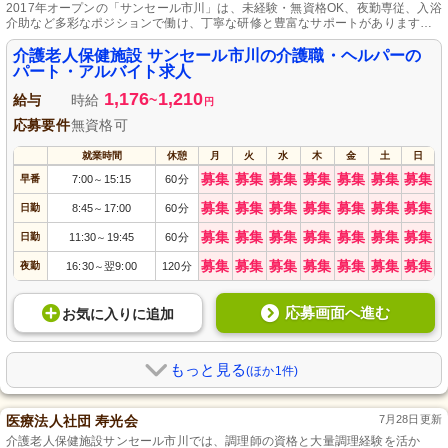
2017年オープンの「サンセール市川」は、未経験・無資格OK、夜勤専従、入浴
介助など多彩なポジションで働け、丁寧な研修と豊富なサポートがあります。
厚木中山駅から徒歩7分、車通勤も可能で託児所も完備です。
介護老人保健施設 サンセール市川の介護職・ヘルパーの
パート・アルバイト求人
1,176
1,210
給与
時給
~
円
応募要件
無資格可
就業時間
休憩
月
火
水
木
金
土
日
募集
募集
募集
募集
募集
募集
募集
早番
7:00
15:15
60分
～
募集
募集
募集
募集
募集
募集
募集
日勤
8:45
17:00
60分
～
募集
募集
募集
募集
募集
募集
募集
日勤
11:30
19:45
60分
～
募集
募集
募集
募集
募集
募集
募集
夜勤
16:30
翌9:00
120分
～
応募画面へ進む
お気に入り
に
追加
もっと見る
(ほか1件)
医療法人社団 寿光会
7月28日更新
介護老人保健施設サンセール市川では、調理師の資格と大量調理経験を活か