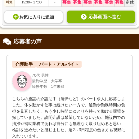
募集
募集
募集
募集
募集
募集
定休
時短
15:30
17:30
-
～
応募画面へ進む
お気に入り
に
追加
応募者の声
介護助手
パート・アルバイト
70代 男性
最終学歴：大学卒
経験年数：1年未満
こちらの施設の介護助手（清掃など）のパート求人に応募しま
した。体を動かす仕事は続けたい一方で、通勤や勤務時間の負
担を見直したく、もう少し時間にゆとりを持って働ける環境を
探していました。訪問介護は希望していないため、施設内での
清掃や補助業務であれば自分にも無理なく取り組めると思い、
検討を進めたいと感じました。週2～3日程度の働き方も視野に
入れています。