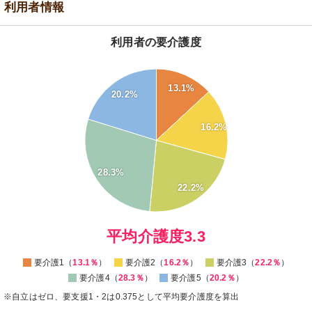
利用者情報
利用者の要介護度
28
13.1%
20.2%
26
24
16.2%
22
20
18
28.3%
16
22.2%
14
12
0
平均介護度3.3
要介護1（
13.1％
）
要介護2（
16.2％
）
要介護3（
22.2％
）
要介護4（
28.3％
）
要介護5（
20.2％
）
※自立はゼロ、要支援1・2は0.375として平均要介護度を算出