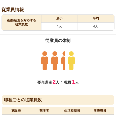
従業員情報
最小
平均
夜勤/宿直を対応する
従業員数
4人
4人
従業員の体制
2
1
：
要介護者
人
職員
人
職種ごとの従業員数
施設長
管理者
生活相談員
看護職員