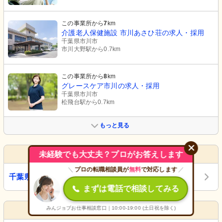
この事業所から
7
km
介護老人保健施設 市川あさひ荘の求人・採用
千葉県市川市
市川大野駅から0.7km
この事業所から
8
km
グレースケア市川の求人・採用
千葉県市川市
松飛台駅から0.7km
もっと見る
関連する求人
未経験でも大丈夫？プロがお答えします
＼
プロの転職相談員が
無料
で対応します
／
千葉県の介護老人保健施設
まずは電話で相談してみる
みんジョブお仕事相談窓口｜10:00-19:00 (土日祝を除く)
隣接するエリアから求人を探す