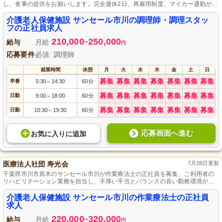
し、食事の提供をお願いします。完全週休2日、再雇用制度、マイカー通勤が可
能で、スタッフの頑張りを応援する会社です。
介護老人保健施設 サンセール市川の調理師・調理スタッ
フの正社員求人
210,000
250,000
給与
月給
~
円
応募要件
必須: 調理師
就業時間
休憩
月
火
水
木
金
土
日
募集
募集
募集
募集
募集
募集
募集
早番
5:30
14:30
60分
～
募集
募集
募集
募集
募集
募集
募集
日勤
9:00
18:00
60分
～
募集
募集
募集
募集
募集
募集
募集
日勤
10:30
19:30
60分
～
応募画面へ進む
お気に入り
に
追加
医療法人社団 寿光会
7月28日更新
千葉県市川市原木のサンセール市川が作業療法士の正社員を募集、ご利用者の
リハビリテーション業務を担当し、手厚い手当とバランスの良い勤務環境が特
徴です。
介護老人保健施設 サンセール市川の作業療法士の正社員
求人
220,000
320,000
給与
月給
~
円