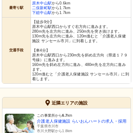
原木中山駅
から0.6km
最寄り駅
二俣新町駅
から1.7km
下総中山駅
から1.7km
【徒歩9分】
原木中山駅西口からすぐ右方向に進みます。
280m先を左方向に進み、250m先を突き抜けます。
130m先を左方向に進み、120m進むと「介護老人保健
施設 サンセール市川」に到着します。
交通手段
【車4分】
原木中山駅西口から230m先を斜め左方向（県道１７９
号線）に進みます。
160m先を斜め左方向に進み、480m先を左方向に進み
ます。
120m進むと「介護老人保健施設 サンセール市川」に到
着します。
近隣エリアの施設
この事業所から
6.7
km
介護老人保健施設 らいおんハートの求人・採用
千葉県市川市
市川大野駅から1.8km