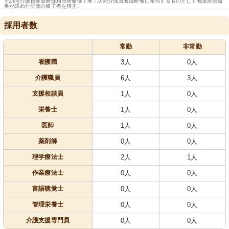
※訪問介護員養成研修相当研修修了者：訪問介護員養成研修に相当するものとして都道府県知
事が認めた研修の修了者を指す。
採用者数
常勤
非常勤
看護職
3人
0人
介護職員
6人
3人
支援相談員
1人
0人
栄養士
1人
0人
医師
1人
0人
薬剤師
0人
0人
理学療法士
2人
1人
作業療法士
0人
0人
言語聴覚士
0人
0人
管理栄養士
0人
0人
介護支援専門員
0人
0人