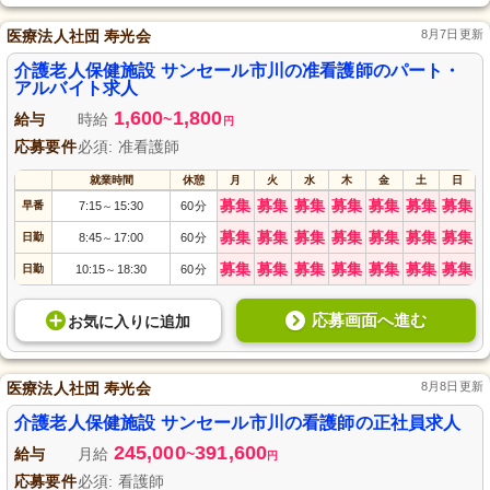
医療法人社団 寿光会
8月7日更新
介護老人保健施設 サンセール市川の准看護師のパート・
アルバイト求人
1,600
1,800
給与
時給
~
円
応募要件
必須: 准看護師
就業時間
休憩
月
火
水
木
金
土
日
募集
募集
募集
募集
募集
募集
募集
早番
7:15
15:30
60分
～
募集
募集
募集
募集
募集
募集
募集
日勤
8:45
17:00
60分
～
募集
募集
募集
募集
募集
募集
募集
日勤
10:15
18:30
60分
～
応募画面へ進む
お気に入り
に
追加
医療法人社団 寿光会
8月8日更新
介護老人保健施設 サンセール市川の看護師の正社員求人
245,000
391,600
給与
月給
~
円
応募要件
必須: 看護師