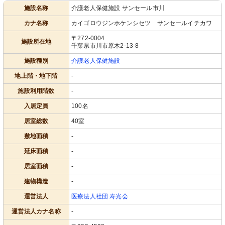
施設名称
介護老人保健施設 サンセール市川
カナ名称
カイゴロウジンホケンシセツ サンセールイチカワ
〒272-0004
施設所在地
千葉県市川市原木2-13-8
施設種別
介護老人保健施設
地上階・地下階
-
施設利用階数
-
入居定員
100名
居室総数
40室
敷地面積
-
延床面積
-
居室面積
-
建物構造
-
運営法人
医療法人社団 寿光会
運営法人カナ名称
-