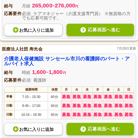
265,000
276,000
給与
月給
~
円
応募要件
必須: ケアマネジャー（介護支援専門員） ※無資格の方
でも応募可能です。
応募画面へ進む
お気に入り
に
追加
医療法人社団 寿光会
7月28日更新
介護老人保健施設 サンセール市川の看護師のパート・ア
ルバイト求人
1,600
1,800
給与
時給
~
円
応募要件
必須: 看護師
就業時間
休憩
月
火
水
木
金
土
日
募集
募集
募集
募集
募集
募集
募集
早番
7:15
15:30
60分
～
募集
募集
募集
募集
募集
募集
募集
日勤
8:45
17:00
60分
～
募集
募集
募集
募集
募集
募集
募集
日勤
10:15
18:30
60分
～
応募画面へ進む
お気に入り
に
追加