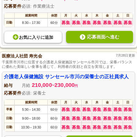
応募要件
必須: 作業療法士
就業時間
休憩
月
火
水
木
金
土
日
募集
募集
募集
募集
募集
募集
募集
日勤
8:30
17:30
60分
～
応募画面へ進む
お気に入り
に
追加
医療法人社団 寿光会
7月28日更新
千葉県市川市に位置する介護老人保健施設サンセール市川では、栄養バランス
に優れた美味しい食事を通じて、利用者の笑顔と自立を実現します。
介護老人保健施設 サンセール市川の栄養士の正社員求人
210,000
230,000
給与
月給
~
円
応募要件
必須: 栄養士
就業時間
休憩
月
火
水
木
金
土
日
募集
募集
募集
募集
募集
募集
募集
早番
5:30
14:30
60分
～
募集
募集
募集
募集
募集
募集
募集
日勤
9:00
18:00
60分
～
募集
募集
募集
募集
募集
募集
募集
日勤
10:30
19:30
60分
～