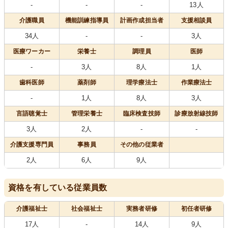
-
-
-
13人
介護職員
機能訓練指導員
計画作成担当者
支援相談員
34人
-
-
3人
医療
ワーカー
栄養士
調理員
医師
-
3人
8人
1人
歯科医師
薬剤師
理学療法士
作業療法士
-
1人
8人
3人
言語聴覚士
管理栄養士
臨床検査技師
診療放射線技師
3人
2人
-
-
介護支援専門員
事務員
その他の従業者
2人
6人
9人
資格を有している従業員数
介護福祉士
社会福祉士
実務者研修
初任者研修
17人
-
14人
9人