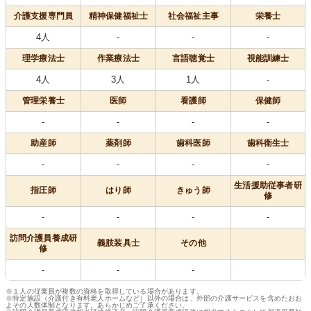
介護支援専門員
精神保健福祉士
社会福祉主事
栄養士
4人
-
-
-
理学療法士
作業療法士
言語聴覚士
視能訓練士
4人
3人
1人
-
管理栄養士
医師
看護師
保健師
-
-
-
-
助産師
薬剤師
歯科医師
歯科衛生士
-
-
-
-
生活援助従事者研
指圧師
はり師
きゅう師
修
-
-
-
-
訪問介護員養成研
義肢装具士
その他
修
-
-
-
※１人の従業員が複数の資格を取得している場合があります。
※特定施設（介護付き有料老人ホームなど）以外の場合は、外部の介護サービスを含めたおお
よその人数体制となります。あらかじめご了承ください。