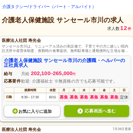
介護タクシー/ドライバー（パート・アルバイト）
介護老人保健施設 サンセール市川
の求人
12
求人数
件
医療法人社団 寿光会
サンセール市川は、リニューアル済みの美設備で、子育て中の方に嬉しい院内
託児所や産育休制度、夜勤時の食事提供、無料駐車場と通勤便利な立地を備
え、専門スタッフとともに各利用者に合った質高いケアとリハビリ支援、認知
症予防・改善に効果的なユマニチュード技法を提供、利用者が笑顔で充実した
介護老人保健施設 サンセール市川の介護職・ヘルパーの
時間を過ごすをサポートしています。医療法人が運営のサンセール市川は、リ
正社員求人
ハビリ支援を提供し、利用者一人ひとりに合わせたケアとユマニチュード技法
202,100
265,000
を導入した認知症予防、改善を努めており、笑顔で充実した時間を過ごせるよ
給与
月給
~
円
う全力を尽くしています。
応募要件
歓迎: 介護福祉士 ※無資格の方でも応募可能です。
就業時間
休憩
月
火
水
木
金
土
日
募集
募集
募集
募集
募集
募集
定休
日勤
8:30
17:30
60分
～
応募画面へ進む
お気に入り
に
追加
医療法人社団 寿光会
7月28日更新