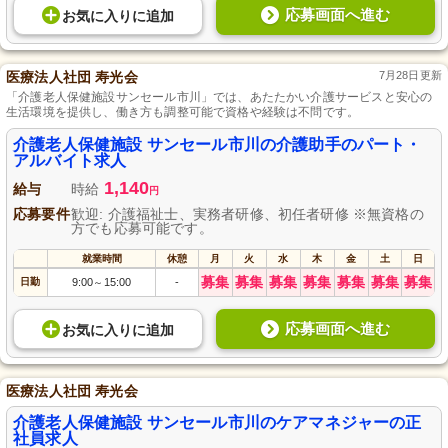
応募画面へ進む
お気に入り
に
追加
医療法人社団 寿光会
7月28日更新
「介護老人保健施設サンセール市川」では、あたたかい介護サービスと安心の
生活環境を提供し、働き方も調整可能で資格や経験は不問です。
介護老人保健施設 サンセール市川の介護助手のパート・
アルバイト求人
1,140
給与
時給
円
応募要件
歓迎: 介護福祉士、実務者研修、初任者研修 ※無資格の
方でも応募可能です。
就業時間
休憩
月
火
水
木
金
土
日
募集
募集
募集
募集
募集
募集
募集
日勤
9:00
15:00
-
～
応募画面へ進む
お気に入り
に
追加
医療法人社団 寿光会
介護老人保健施設 サンセール市川のケアマネジャーの正
社員求人