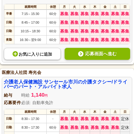
就業時間
休憩
月
火
水
木
金
土
日
募集
募集
募集
募集
募集
募集
募集
早番
7:15
15:30
60分
～
募集
募集
募集
募集
募集
募集
募集
日勤
8:45
17:00
60分
～
募集
募集
募集
募集
募集
募集
募集
日勤
10:15
18:30
60分
～
募集
募集
募集
募集
募集
募集
募集
夜勤
16:30
翌9:00
60分
～
応募画面へ進む
お気に入り
に
追加
医療法人社団 寿光会
介護老人保健施設 サンセール市川の介護タクシー/ドライ
バーのパート・アルバイト求人
1,140
給与
時給
円
応募要件
必須: 自動車免許
就業時間
休憩
月
火
水
木
金
土
日
募集
募集
募集
募集
募集
募集
定休
日勤
8:30
17:30
-
～
募集
募集
募集
募集
募集
募集
定休
日勤
8:30
17:30
60分
～