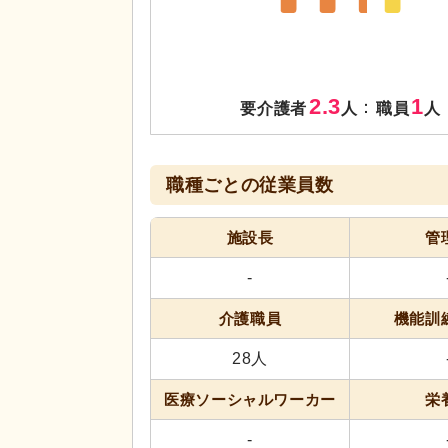
2.3
1
：
要介護者
人
職員
人
職種ごとの従業員数
施設長
管
-
介護職員
機能訓
28人
医療ソーシャル
ワーカー
栄
-