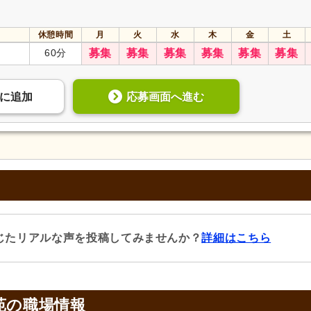
休憩時間
月
火
水
木
金
土
60分
募集
募集
募集
募集
募集
募集
応募画面へ進む
に
追加
じたリアルな声を投稿してみませんか？
詳細はこちら
苑の
職場情報