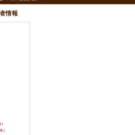
者情報
％
）
7％
）