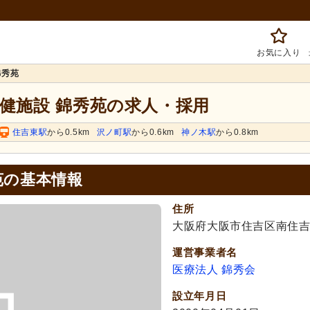
お気に入り
錦秀苑
保健施設 錦秀苑の求人・採用
住吉東駅
から0.5km
沢ノ町駅
から0.6km
神ノ木駅
から0.8km
苑の基本情報
住所
大阪府大阪市住吉区南住吉1-
運営事業者名
医療法人 錦秀会
設立年月日