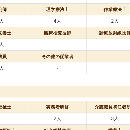
剤師
理学療法士
作業療法士
1人
4人
2人
栄養士
臨床検査技師
診療放射線技
2人
-
-
務員
その他の従業者
6人
-
福祉士
実務者研修
介護職員
初任者
-
2人
3人