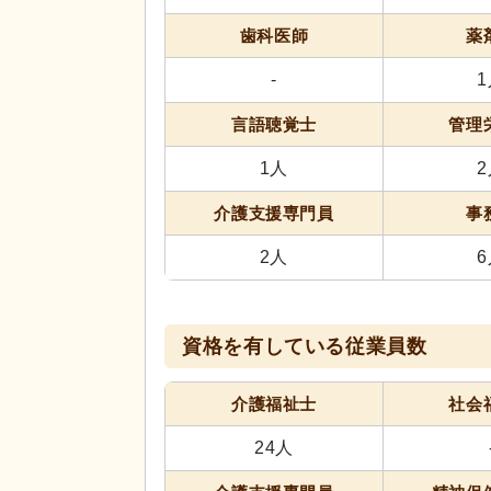
歯科医師
薬
-
言語聴覚士
管理
1人
介護支援専門員
事
2人
資格を有している従業員数
介護福祉士
社会
24人