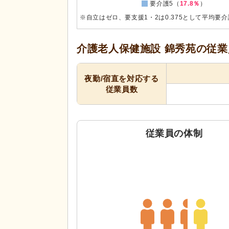
要介護5（
17.8％
）
※自立はゼロ、要支援1・2は0.375として平均要
介護老人保健施設 錦秀苑の
従業
夜勤/宿直を対応する
従業員数
従業員の体制