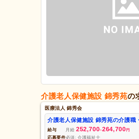
介護老人保健施設 錦秀苑
の
医療法人 錦秀会
介護老人保健施設 錦秀苑の介護職
252,700
264,700
給与
月給
~
円
応募要件
必須: 介護福祉士