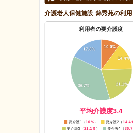
介護老人保健施設 錦秀苑の
利用
利用者の要介護度
10.0%
35
17.8%
30
14.4%
25
20
21.1%
36.7%
15
10
0
平均介護度3.4
要介護1（
10％
）
要介護2（
14.4
要介護3（
21.1％
）
要介護4（
36.