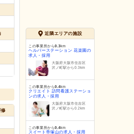
近隣エリアの施設
師
この事業所から
0.3
km
ヘルパーステーション 花楽園の
求人・採用
大阪府大阪市住吉区
沢ノ町駅から0.3km
この事業所から
0.4
km
クリエイト 訪問看護ステーショ
ンの求人・採用
大阪府大阪市住吉区
沢ノ町駅から0.2km
研修
この事業所から
0.4
km
スイート帝塚山の求人・採用