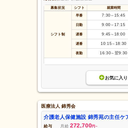
募集状況
シフト
就業時間
7:30
15:45
早番
～
9:00
17:15
日勤
～
9:45
18:00
シフト制
遅番
～
10:15
18:30
遅番
～
16:30
翌9:30
夜勤
～
お気に入り
医療法人 錦秀会
介護老人保健施設 錦秀苑の主任ケ
272,700
給与
月給
円
~