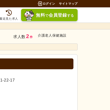
ログイン
サイトマップ
無料
会員登録
で
する
最近見た求人
2
介護老人保健施設
求人数
件
22-17