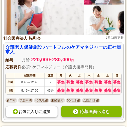
社会医療法人 協和会
7月23日更新
介護老人保健施設 ハートフルのケアマネジャーの正社員
求人
220,000
280,000
給与
月給
~
円
応募要件
必須: ケアマネジャー（介護支援専門員）
就業時間
休憩
月
火
水
木
金
土
日
募集
募集
募集
募集
募集
募集
募集
午前
8:45
12:45
-
～
募集
募集
募集
募集
募集
募集
募集
日勤
8:45
17:30
45分
～
新卒可
学歴不問
40代活躍
未経験可
50代活躍
女性が活躍
応募画面へ進む
お気に入り
に
追加