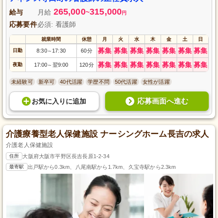
265,000
315,000
給与
月給
~
円
応募要件
必須: 看護師
就業時間
休憩
月
火
水
木
金
土
日
募集
募集
募集
募集
募集
募集
募集
日勤
8:30
17:30
60分
～
募集
募集
募集
募集
募集
募集
募集
夜勤
17:00
翌9:00
120分
～
未経験可
新卒可
40代活躍
学歴不問
50代活躍
女性が活躍
応募画面へ進む
お気に入り
に
追加
介護療養型老人保健施設 ナーシングホーム長吉の求人
介護老人保健施設
住所
大阪府大阪市平野区長吉長原1-2-34
最寄駅
出戸駅から0.3km、八尾南駅から1.7km、久宝寺駅から2.3km