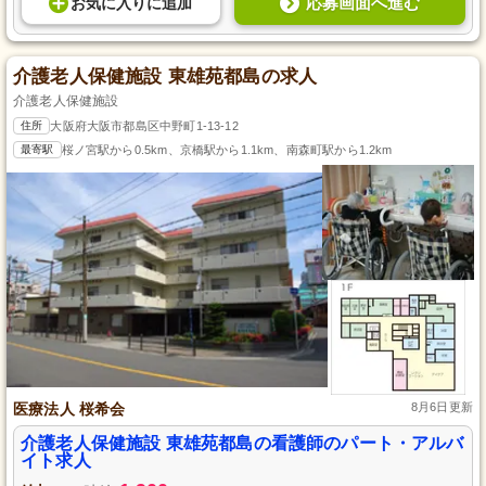
応募画面へ進む
お気に入り
に
追加
介護老人保健施設 東雄苑都島の求人
介護老人保健施設
住所
大阪府大阪市都島区中野町1-13-12
最寄駅
桜ノ宮駅から0.5km、京橋駅から1.1km、南森町駅から1.2km
医療法人 桜希会
8月6日更新
介護老人保健施設 東雄苑都島の看護師のパート・アルバ
イト求人