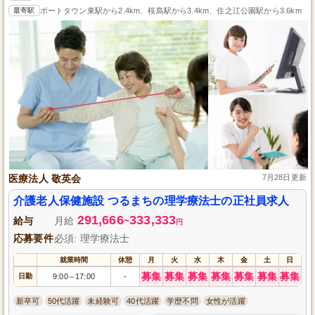
最寄駅
ポートタウン東駅から2.4km、桜島駅から3.4km、住之江公園駅から3.6km
医療法人 敬英会
7月28日更新
介護老人保健施設 つるまちの理学療法士の正社員求人
291,666
333,333
給与
月給
~
円
応募要件
必須: 理学療法士
就業時間
休憩
月
火
水
木
金
土
日
募集
募集
募集
募集
募集
募集
募集
日勤
9:00
17:00
-
～
新卒可
50代活躍
未経験可
40代活躍
学歴不問
女性が活躍