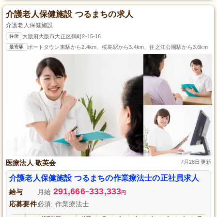
介護老人保健施設 つるまちの求人
介護老人保健施設
住所
大阪府大阪市大正区鶴町2-15-18
最寄駅
ポートタウン東駅から2.4km、桜島駅から3.4km、住之江公園駅から3.6km
医療法人 敬英会
7月28日更新
介護老人保健施設 つるまちの作業療法士の正社員求人
291,666
333,333
給与
月給
~
円
応募要件
必須: 作業療法士