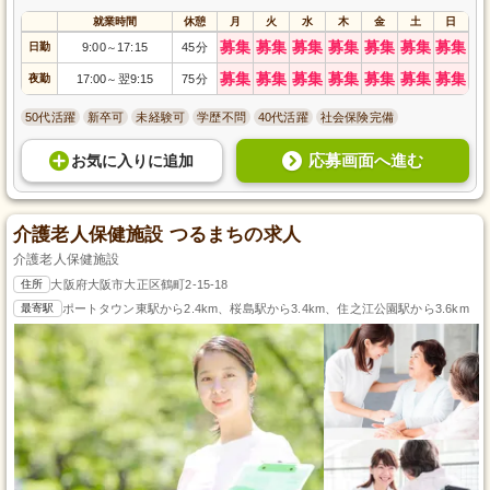
就業時間
休憩
月
火
水
木
金
土
日
募集
募集
募集
募集
募集
募集
募集
日勤
9:00
17:15
45分
～
募集
募集
募集
募集
募集
募集
募集
夜勤
17:00
翌9:15
75分
～
50代活躍
新卒可
未経験可
学歴不問
40代活躍
社会保険完備
応募画面へ進む
お気に入り
に
追加
介護老人保健施設 つるまちの求人
介護老人保健施設
住所
大阪府大阪市大正区鶴町2-15-18
最寄駅
ポートタウン東駅から2.4km、桜島駅から3.4km、住之江公園駅から3.6km