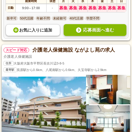
就業時間
休憩
月
火
水
木
金
土
日
募集
募集
募集
募集
募集
募集
募集
日勤
9:00
17:00
-
～
新卒可
50代活躍
年齢不問
未経験可
40代活躍
学歴不問
応募画面へ進む
お気に入り
に
追加
介護老人保健施設 ながよし苑の求人
スピード対応
介護老人保健施設
住所
大阪府大阪市平野区長吉川辺3-8-5
最寄駅
長原駅から0.6km、八尾南駅から0.6km、久宝寺駅から2.9km