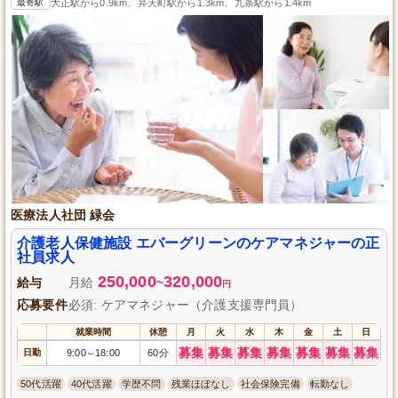
最寄駅
大正駅から0.9km、弁天町駅から1.3km、九条駅から1.4km
医療法人社団 緑会
介護老人保健施設 エバーグリーンのケアマネジャーの正
社員求人
250,000
320,000
給与
月給
~
円
応募要件
必須: ケアマネジャー（介護支援専門員）
就業時間
休憩
月
火
水
木
金
土
日
募集
募集
募集
募集
募集
募集
募集
日勤
9:00
18:00
60分
～
50代活躍
40代活躍
学歴不問
残業ほぼなし
社会保険完備
転勤なし