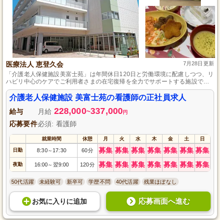
医療法人 恵登久会
7月28日更新
「介護老人保健施設美富士苑」は年間休日120日と労働環境に配慮しつつ、リ
ハビリ中心のケアでご利用者さまの在宅復帰を全力でサポートする施設で
す。
介護老人保健施設 美富士苑の看護師の正社員求人
228,000
337,000
給与
月給
~
円
応募要件
必須: 看護師
就業時間
休憩
月
火
水
木
金
土
日
募集
募集
募集
募集
募集
募集
募集
日勤
8:30
17:30
60分
～
募集
募集
募集
募集
募集
募集
募集
夜勤
16:00
翌9:00
120分
～
50代活躍
未経験可
新卒可
学歴不問
40代活躍
残業ほぼなし
応募画面へ進む
お気に入り
に
追加