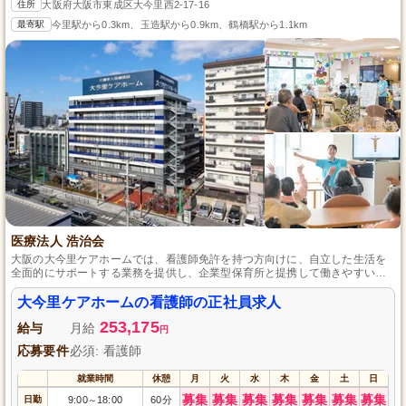
住所
大阪府大阪市東成区大今里西2-17-16
最寄駅
今里駅から0.3km、玉造駅から0.9km、鶴橋駅から1.1km
医療法人 浩治会
大阪の大今里ケアホームでは、看護師免許を持つ方向けに、自立した生活を
全面的にサポートする業務を提供し、企業型保育所と提携して働きやすい環
境を用意しています。
大今里ケアホームの看護師の正社員求人
253,175
給与
月給
円
応募要件
必須: 看護師
就業時間
休憩
月
火
水
木
金
土
日
募集
募集
募集
募集
募集
募集
募集
日勤
9:00
18:00
60分
～