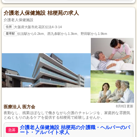
介護老人保健施設 桔梗苑の求人
介護老人保健施設
住所
大阪府大阪市此花区伝法4-3-14
最寄駅
伝法駅から0.2km、西九条駅から1.3km、野田駅から1.9km
医療法人 医方会
8月8日更新
夜勤なし、残業ほぼなしで働きながら介護のチャレンジを、家庭的な雰囲気
とぬくもりのあるケアを提供する桔梗苑で経験しませんか。
介護老人保健施設 桔梗苑の介護職・ヘルパーのパ
急募
ート・アルバイト求人