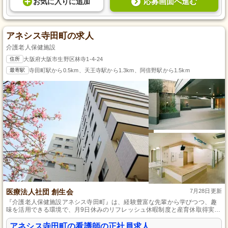
応募画面へ進む
お気に入り
に
追加
アネシス寺田町の求人
介護老人保健施設
住所
大阪府大阪市生野区林寺1-4-24
最寄駅
寺田町駅から0.5km、天王寺駅から1.3km、阿倍野駅から1.5km
医療法人社団 創生会
7月28日更新
『介護老人保健施設アネシス寺田町』は、経験豊富な先輩から学びつつ、趣
味を活用できる環境で、月9日休みのリフレッシュ休暇制度と産育休取得実績
も充実した職場です。
アネシス寺田町の看護師の正社員求人