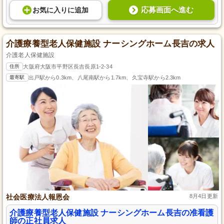
応募画面へ進む
お気に入り
に
追加
介護療養型老人保健施設 ナーシングホーム長吉の求人
介護老人保健施設
住所
大阪府大阪市平野区長吉長原1-2-34
最寄駅
出戸駅から0.3km、八尾南駅から1.7km、久宝寺駅から2.3km
社会医療法人報恩会
8月4日更新
介護療養型老人保健施設 ナーシングホーム長吉の准看護
師の正社員求人