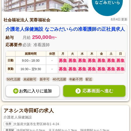
社会福祉法人 芙蓉福祉会
8月4日更新
介護老人保健施設 なごみだいらの准看護師の正社員求人
250,000
給与
月給
~
円
応募要件
必須: 准看護師
就業時間
休憩
月
火
水
木
金
土
日
募集
募集
募集
募集
募集
募集
募集
日勤
9:00
18:00
-
～
募集
募集
募集
募集
募集
募集
募集
夜勤
16:30
翌9:30
-
～
50代活躍
未経験可
新卒可
40代活躍
年齢不問
駅近
応募画面へ進む
お気に入り
に
追加
アネシス寺田町の求人
介護老人保健施設
住所
大阪府大阪市生野区林寺1-4-24
最寄駅
寺田町駅から0.5km、天王寺駅から1.3km、阿倍野駅から1.5km