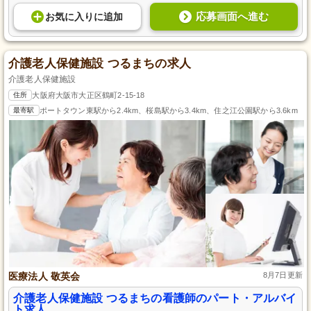
応募画面へ進む
お気に入り
に
追加
介護老人保健施設 つるまちの求人
介護老人保健施設
住所
大阪府大阪市大正区鶴町2-15-18
最寄駅
ポートタウン東駅から2.4km、桜島駅から3.4km、住之江公園駅から3.6km
医療法人 敬英会
8月7日更新
介護老人保健施設 つるまちの看護師のパート・アルバイ
ト求人