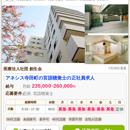
医療法人社団 創生会
7月29日更新
アネシス寺田町の言語聴覚士の正社員求人
235,000
260,000
給与
月給
~
円
応募要件
必須: 言語聴覚士
就業時間
休憩
月
火
水
木
金
土
日
募集
募集
募集
募集
募集
募集
定休
日勤
8:30
17:30
60分
～
50代活躍
未経験可
新卒可
40代活躍
学歴不問
女性が活躍