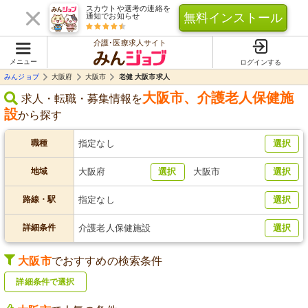
スカウトや選考の連絡を
無料インストール
通知でお知らせ
介護･医療求人サイト
メニュー
ログインする
みんジョブ
大阪府
大阪市
老健 大阪市求人
大阪市
、
介護老人保健施
求人・転職・募集情報を
設
から探す
職種
指定なし
選択
地域
大阪府
選択
大阪市
選択
路線・駅
指定なし
選択
詳細条件
介護老人保健施設
選択
大阪市
でおすすめの検索条件
詳細条件で選択