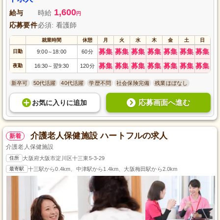
1,600
給与
時給
円
応募要件
必須: 看護師
就業時間
休憩
月
火
水
木
金
土
日
募集
募集
募集
募集
募集
募集
募集
日勤
9:00
18:00
60分
～
募集
募集
募集
募集
募集
募集
募集
夜勤
16:30
翌9:30
120分
～
新卒可
50代活躍
40代活躍
学歴不問
社会保険完備
残業ほぼなし
応募画面へ進む
お気に入り
に
追加
介護老人保健施設 ハートフルの求人
新着
介護老人保健施設
住所
大阪府大阪市淀川区十三東5-3-29
最寄駅
十三駅から0.4km、中津駅から1.4km、大阪梅田駅から2.0km