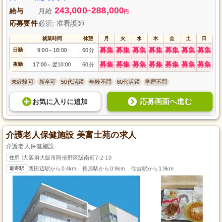
243,000
288,000
給与
月給
~
円
応募要件
必須: 准看護師
就業時間
休憩
月
火
水
木
金
土
日
募集
募集
募集
募集
募集
募集
募集
日勤
9:00
18:00
60分
～
募集
募集
募集
募集
募集
募集
募集
夜勤
17:00
翌10:00
60分
～
未経験可
新卒可
50代活躍
年齢不問
60代活躍
学歴不問
応募画面へ進む
お気に入り
に
追加
介護老人保健施設 美富士苑の求人
介護老人保健施設
住所
大阪府大阪市阿倍野区阪南町7-2-10
最寄駅
西田辺駅から0.4km、長居駅から0.9km、住吉駅から1.9km