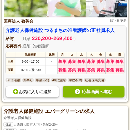
医療法人 敬英会
8月4日更新
介護老人保健施設 つるまちの准看護師の正社員求人
230,200
269,400
給与
月給
~
円
応募要件
必須: 准看護師
就業時間
休憩
月
火
水
木
金
土
日
募集
募集
募集
募集
募集
募集
募集
日勤
9:00
17:00
-
～
募集
募集
募集
募集
募集
募集
募集
夜勤
16:30
翌9:30
-
～
50代活躍
新卒可
年齢不問
40代活躍
学歴不問
社会保険完備
応募画面へ進む
お気に入り
に
追加
介護老人保健施設 エバーグリーンの求人
介護老人保健施設
住所
大阪府大阪市大正区泉尾2-20-4