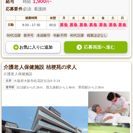
1,900
給与
時給
~
円
応募要件
必須: 看護師
就業時間
休憩
月
火
水
木
金
土
日
募集
募集
募集
募集
募集
募集
募集
日勤
8:30
17:30
60分
～
50代活躍
新卒可
未経験可
年齢不問
40代活躍
残業ほぼなし
応募画面へ進む
お気に入り
に
追加
介護老人保健施設 桔梗苑の求人
介護老人保健施設
住所
大阪府大阪市此花区伝法4-3-14
最寄駅
伝法駅から0.2km、西九条駅から1.4km、野田駅から2.0km