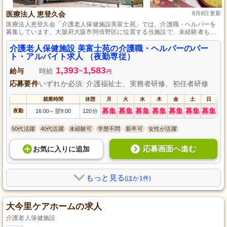
医療法人 恵登久会
8月8日更新
医療法人恵登久会「介護老人保健施設美富士苑」では、介護職・ヘルパーを
募集しています。大阪府大阪市阿倍野区に位置する当施設で、未経験者も歓
迎です。専任スタッフによる丁寧な指導が受けられるため、初めての方も安
心してスタートできます。パート・アルバイトとしての柔軟な働き方が可能
介護老人保健施設 美富士苑の介護職・ヘルパーのパー
で、ライフスタイルに合わせた勤務ができます。感謝の言葉と笑顔に触れな
ト・アルバイト求人 （夜勤専従）
がら、地域社会に貢献しませんか？
1,393
1,583
給与
時給
~
円
応募要件
いずれか必須: 介護福祉士、実務者研修、初任者研修
就業時間
休憩
月
火
水
木
金
土
日
募集
募集
募集
募集
募集
募集
募集
夜勤
16:00
翌9:00
120分
～
50代活躍
40代活躍
未経験可
学歴不問
新卒可
女性が活躍
応募画面へ進む
お気に入り
に
追加
もっと見る
(ほか1件)
大今里ケアホームの求人
介護老人保健施設