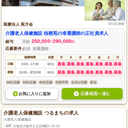
医療法人 医方会
8月3日更新
介護老人保健施設 桔梗苑の准看護師の正社員求人
250,000
290,000
給与
月給
~
円
応募要件
必須: 准看護師
就業時間
休憩
月
火
水
木
金
土
日
募集
募集
募集
募集
募集
募集
募集
日勤
8:00
17:00
60分
～
募集
募集
募集
募集
募集
募集
募集
夜勤
16:00
翌10:00
60分
～
60代活躍
50代活躍
40代活躍
学歴不問
女性が活躍
駅近
応募画面へ進む
お気に入り
に
追加
介護老人保健施設 つるまちの求人
介護老人保健施設
住所
大阪府大阪市大正区鶴町2-15-18