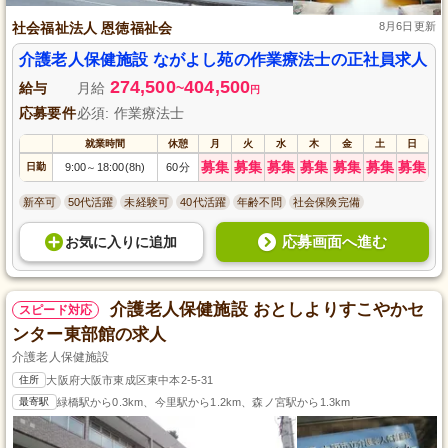
社会福祉法人 恩徳福祉会
8月6日更新
介護老人保健施設 ながよし苑の作業療法士の正社員求人
274,500
404,500
給与
月給
~
円
応募要件
必須: 作業療法士
就業時間
休憩
月
火
水
木
金
土
日
募集
募集
募集
募集
募集
募集
募集
日勤
9:00
18:00(8h)
60分
～
新卒可
50代活躍
未経験可
40代活躍
年齢不問
社会保険完備
応募画面へ進む
お気に入り
に
追加
介護老人保健施設 おとしよりすこやかセ
スピード対応
ンター東部館の求人
介護老人保健施設
住所
大阪府大阪市東成区東中本2-5-31
最寄駅
緑橋駅から0.3km、今里駅から1.2km、森ノ宮駅から1.3km