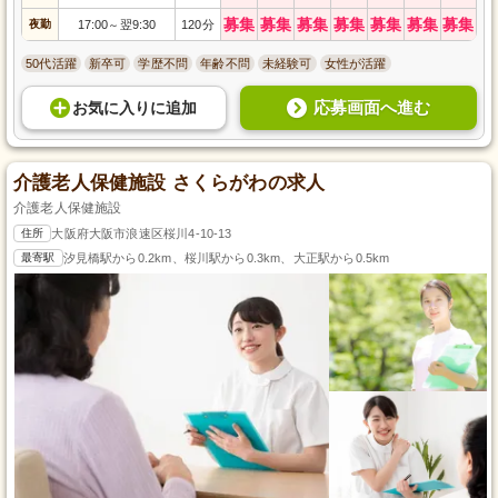
募集
募集
募集
募集
募集
募集
募集
夜勤
17:00
翌9:30
120分
～
50代活躍
新卒可
学歴不問
年齢不問
未経験可
女性が活躍
応募画面へ進む
お気に入り
に
追加
介護老人保健施設 さくらがわの求人
介護老人保健施設
住所
大阪府大阪市浪速区桜川4-10-13
最寄駅
汐見橋駅から0.2km、桜川駅から0.3km、大正駅から0.5km