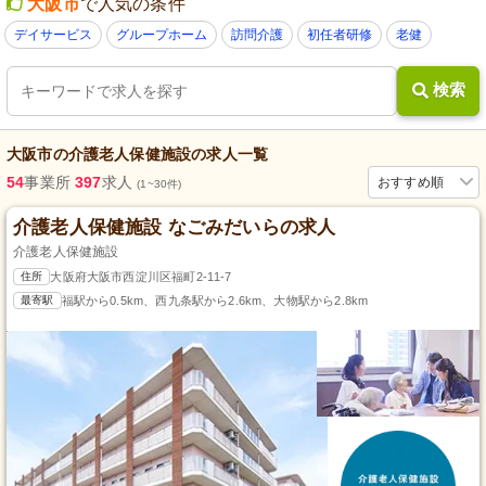
大阪市
で人気の条件
デイサービス
グループホーム
訪問介護
初任者研修
老健
検索
大阪市
の
介護老人保健施設
の求人一覧
54
事業所
397
求人
おすすめ順
(1~30件)
介護老人保健施設 なごみだいらの求人
介護老人保健施設
住所
大阪府大阪市西淀川区福町2-11-7
最寄駅
福駅から0.5km、西九条駅から2.6km、大物駅から2.8km