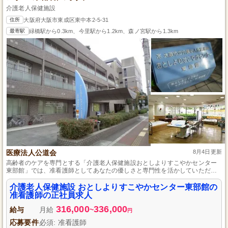
介護老人保健施設
住所
大阪府大阪市東成区東中本2-5-31
最寄駅
緑橋駅から0.3km、今里駅から1.2km、森ノ宮駅から1.3km
医療法人公道会
8月4日更新
高齢者のケアを専門とする「介護老人保健施設おとしよりすこやかセンター
東部館」では、准看護師としてあなたの優しさと専門性を活かしていただけ
る方を募集しています。未経験者でも安心して始められる教育体制と福利厚
生が整っています。正社員として長期にわたるキャリアアップも可能です。
介護老人保健施設 おとしよりすこやかセンター東部館の
あなたの力で入居者様の毎日を支え、一緒に充実した未来を築きましょう。
准看護師の正社員求人
316,000
336,000
給与
月給
~
円
応募要件
必須: 准看護師