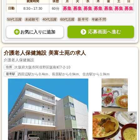
就業時間
休憩
月
火
水
木
金
土
日
募集
募集
募集
募集
募集
募集
募集
日勤
8:30
17:30
60分
～
50代活躍
未経験可
40代活躍
60代活躍
新卒可
年齢不問
応募画面へ進む
お気に入り
に
追加
介護老人保健施設 美富士苑の求人
介護老人保健施設
住所
大阪府大阪市阿倍野区阪南町7-2-10
最寄駅
西田辺駅から0.4km、長居駅から0.9km、住吉駅から1.9km