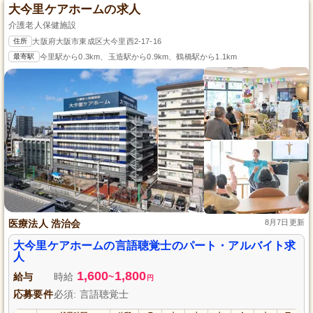
大今里ケアホームの求人
介護老人保健施設
住所
大阪府大阪市東成区大今里西2-17-16
最寄駅
今里駅から0.3km、玉造駅から0.9km、鶴橋駅から1.1km
医療法人 浩治会
8月7日更新
大今里ケアホームの言語聴覚士のパート・アルバイト求
人
1,600
1,800
給与
時給
~
円
応募要件
必須: 言語聴覚士