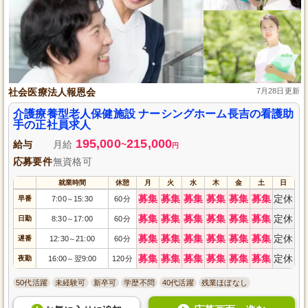
社会医療法人報恩会
7月28日更新
介護療養型老人保健施設 ナーシングホーム長吉の看護助
手の正社員求人
195,000
215,000
給与
月給
~
円
応募要件
無資格可
就業時間
休憩
月
火
水
木
金
土
日
募集
募集
募集
募集
募集
募集
定休
早番
7:00
15:30
60分
～
募集
募集
募集
募集
募集
募集
定休
日勤
8:30
17:00
60分
～
募集
募集
募集
募集
募集
募集
定休
遅番
12:30
21:00
60分
～
募集
募集
募集
募集
募集
募集
定休
夜勤
16:00
翌9:00
120分
～
50代活躍
未経験可
新卒可
学歴不問
40代活躍
残業ほぼなし