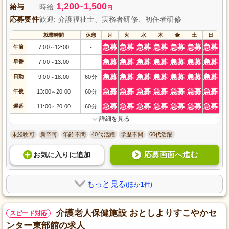
1,200
1,500
給与
時給
~
円
応募要件
歓迎: 介護福祉士、実務者研修、初任者研修
就業時間
休憩
月
火
水
木
金
土
日
急募
急募
急募
急募
急募
急募
急募
午前
7:00
12:00
-
～
急募
急募
急募
急募
急募
急募
急募
早番
7:00
13:00
-
～
急募
急募
急募
急募
急募
急募
急募
日勤
9:00
18:00
60分
～
急募
急募
急募
急募
急募
急募
急募
午後
13:00
20:00
60分
～
急募
急募
急募
急募
急募
急募
急募
遅番
11:00
20:00
60分
～
詳細を見る
未経験可
新卒可
年齢不問
40代活躍
学歴不問
60代活躍
応募画面へ進む
お気に入り
に
追加
もっと見る
(ほか1件)
介護老人保健施設 おとしよりすこやかセ
スピード対応
ンター東部館の求人