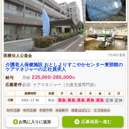
医療法人公道会
7月28日更新
介護老人保健施設 おとしよりすこやかセンター東部館の
ケアマネジャーの正社員求人
235,000
285,000
給与
月給
~
円
応募要件
必須: ケアマネジャー（介護支援専門員）
就業時間
休憩
月
火
水
木
金
土
日
募集
募集
募集
募集
募集
定休
定休
日勤
9:00
17:30
45分
～
50代活躍
40代活躍
学歴不問
未経験可
残業ほぼなし
土日祝休み
応募画面へ進む
お気に入り
に
追加