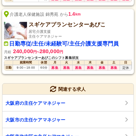
1.4
介護老人保健施設 錦秀苑 から
km
スギケアプランセンターあびこ
居宅介護支援
主任ケアマネジャー
日勤専従/主任/未経験可/主任介護支援専門員
240,000
280,000
月給
円
円
〜
スギケアプランセンターあびこのシフト募集状況
就業時間
休憩
月
火
水
木
金
土
日
日勤
9:00
～
18:00
60
分
募集
募集
募集
募集
募集
募集
定休
関連する求人
大阪府の主任ケアマネジャー
大阪市の主任ケアマネジャー