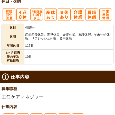
休日・休暇
有
年間休日
年
休日
4週8休
給消化促進
110日以上
末年始休暇
産前産後休業、育児休業、介護休業、看護休暇、年末年始休
休暇
暇、リフレッシュ休暇、慶弔休暇
年間休日
117日
6ヵ月経過
後の年次
10日
有給日数
仕事内容
募集職種
主任ケアマネジャー
仕事内容