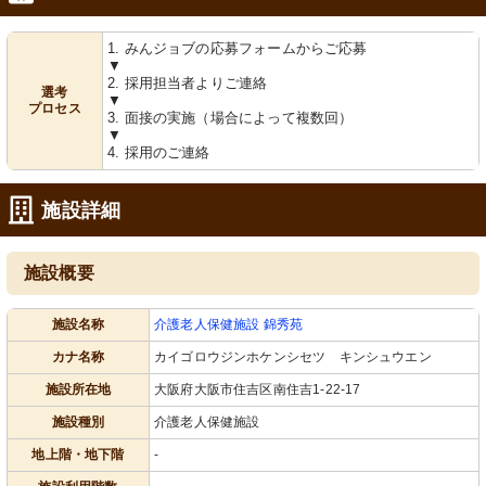
1. みんジョブの応募フォームからご応募
▼
2. 採用担当者よりご連絡
選考
▼
プロセス
3. 面接の実施（場合によって複数回）
▼
4. 採用のご連絡
施設詳細
施設概要
施設名称
介護老人保健施設 錦秀苑
カナ名称
カイゴロウジンホケンシセツ キンシュウエン
施設所在地
大阪府大阪市住吉区南住吉1-22-17
施設種別
介護老人保健施設
地上階・地下階
-