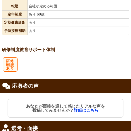
転勤
会社が定める範囲
定年制度
あり 60歳
定期健康診断
あり
予防接種補助
あり
研修制度
教育
サポート体制
研
応募者の声
修制度あり
あなたが面接を通して感じたリアルな声を
投稿してみませんか？
詳細はこちら
選考・面接