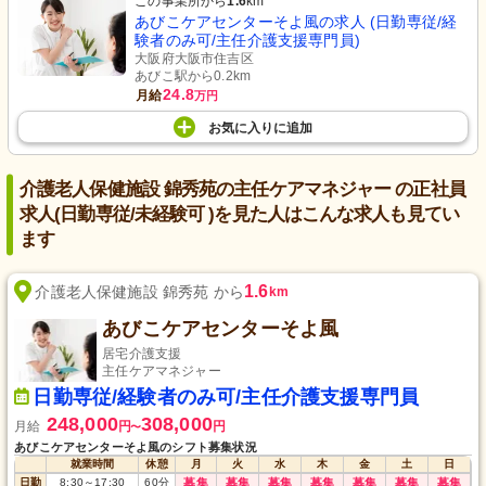
この事業所から
1.6
km
あびこケアセンターそよ風の求人 (日勤専従/経
験者のみ可/主任介護支援専門員)
大阪府大阪市住吉区
あびこ駅から0.2km
24.8
月給
万円
お気に入り
に
追加
介護老人保健施設 錦秀苑の主任ケアマネジャー の正社員
求人(日勤専従/未経験可 )を見た人はこんな求人も見てい
ます
1.6
介護老人保健施設 錦秀苑 から
km
あびこケアセンターそよ風
居宅介護支援
主任ケアマネジャー
日勤専従/経験者のみ可/主任介護支援専門員
248,000
308,000
月給
円
円
〜
あびこケアセンターそよ風のシフト募集状況
就業時間
休憩
月
火
水
木
金
土
日
日勤
8:30
～
17:30
60
分
募集
募集
募集
募集
募集
募集
募集