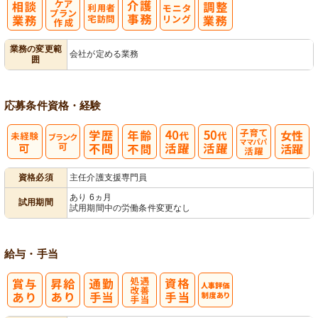
ケアプラン作
利
モ
業務の変更範
会社が定める業務
囲
成
用者宅訪問
ニタリング
応募条件
資格・経験
子育てママパ
資格必須
主任介護支援専門員
パ活躍
あり 6ヵ月
試用期間
試用期間中の労働条件変更なし
給与・手当
処
人事評価制度