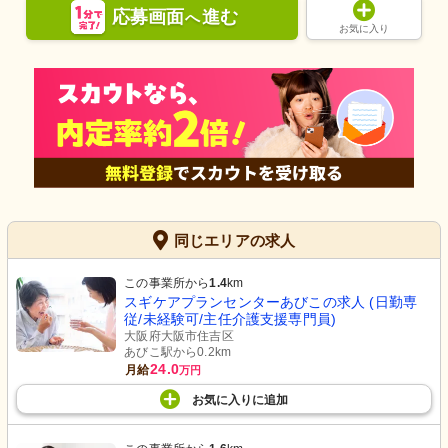
応募画面
進む
へ
お気に入り
同じエリアの求人
この事業所から
1.4
km
スギケアプランセンターあびこの求人 (日勤専
従/未経験可/主任介護支援専門員)
大阪府大阪市住吉区
あびこ駅から0.2km
24.0
月給
万円
お気に入り
に
追加