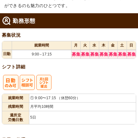
ができるのも魅力のひとつです。
勤務形態
募集状況
就業時間
月
火
水
木
金
土
日
日勤
募集
募集
募集
募集
募集
募集
募集
9:00
17:15
～
シフト詳細
シ
月1回シフト
就業時間
① 9:00〜17:15 （休憩60分）
フト相談可
提出
残業時間
月平均10時間
週所定
5日
労働日数