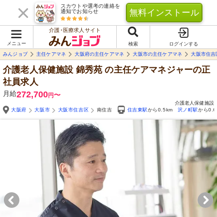
スカウトや選考の連絡を
無料インストール
通知でお知らせ
介護･医療求人サイト
メニュー
検索
ログインする
みんジョブ
主任ケアマネ
大阪府の主任ケアマネ
大阪市の主任ケアマネ
大阪市住吉
介護老人保健施設 錦秀苑
の主任ケアマネジャーの正
社員求人
月給
272,700
〜
円
介護老人保健施設
大阪府
大阪市
大阪市住吉区
南住吉
住吉東駅
から0.5km
沢ノ町駅
から0.6