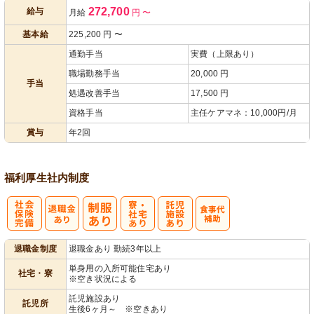
272,700
給与
月給
円
〜
遇改善手当
あり
基本給
225,200
円
〜
通勤手当
実費（上限あり）
職場勤務手当
20,000 円
手当
処遇改善手当
17,500 円
資格手当
主任ケアマネ：10,000円/月
賞与
年2回
福利厚生
社内制度
社
寮・
託
退職金制度
退職金あり 勤続3年以上
会保険完備
社宅あり
児施設あり
単身用の入所可能住宅あり
社宅・寮
※空き状況による
託児施設あり
託児所
生後6ヶ月～ ※空きあり