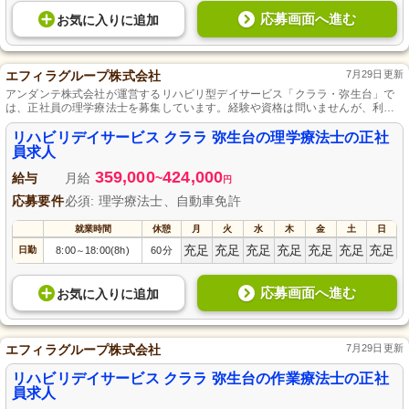
応募画面へ進む
お気に入り
に
追加
エフィラグループ株式会社
7月29日更新
アンダンテ株式会社が運営するリハビリ型デイサービス「クララ・弥生台」で
は、正社員の理学療法士を募集しています。経験や資格は問いませんが、利用
者の健康と笑顔を支える情熱を持つ方を歓迎します。あなたのスキルを活か
し、一緒にやりがいのある環境で成長しませんか？興味を持たれた方は、ぜひ
リハビリデイサービス クララ 弥生台の理学療法士の正社
ご応募ください。
員求人
359,000
424,000
給与
月給
~
円
応募要件
必須: 理学療法士、自動車免許
就業時間
休憩
月
火
水
木
金
土
日
充足
充足
充足
充足
充足
充足
充足
日勤
8:00
18:00(8h)
60分
～
応募画面へ進む
お気に入り
に
追加
エフィラグループ株式会社
7月29日更新
リハビリデイサービス クララ 弥生台の作業療法士の正社
員求人