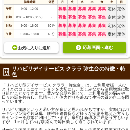
就業時間
休憩
月
火
水
木
金
土
日
募集
募集
募集
募集
募集
定休
定休
午前
9:00
12:00
-
～
募集
募集
募集
募集
募集
定休
定休
日勤
8:00
18:00(3h〜)
-
～
募集
募集
募集
募集
募集
定休
定休
日勤
9:00
18:00
60分
～
募集
募集
募集
募集
募集
定休
定休
午後
13:00
18:00
45分
～
応募画面へ進む
お気に入り
に
追加
リハビリデイサービス クララ 弥生台の特徴・特
色
「リハビリ型デイサービス クララ・弥生台」は、ご利用者様一人ひ
とりとのコミュニケーションを大切にし、楽しみながら健康増進に取
り組むことができます。豊かな会話を通じて、ご利用者様の悩みや
日々の話を共有し、気晴らしと体力作りを兼ねて生活の質の向上を図
っています。
リハビリ施設というと若い方が多いと思われがちですが、実際にはパ
ーキンソン病や片麻痺、腰椎圧迫骨折など様々な疾患を抱えた方々も
当センターを頻繁に利用しています。最初は新環境に戸惑う方もいま
すが、1ヶ月もすれば馴染んで毎日楽しく過ごされています。
サービス内容の質を向上させるためには、日々の接客や指導方法の見