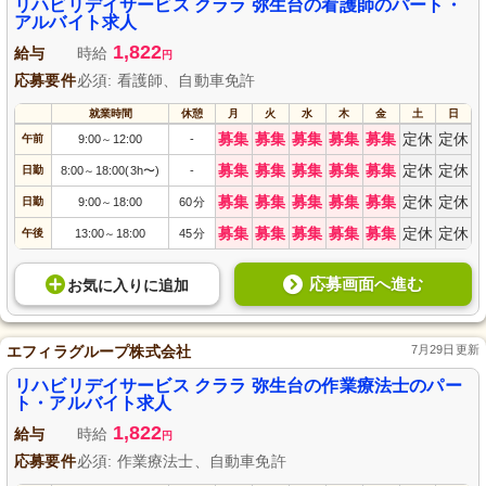
添い、あなたのスキルを活かして一緒に働きませんか？詳細はお気軽にお問い
リハビリデイサービス クララ 弥生台の看護師のパート・
合わせください。
アルバイト求人
1,822
給与
時給
円
応募要件
必須: 看護師、自動車免許
就業時間
休憩
月
火
水
木
金
土
日
募集
募集
募集
募集
募集
定休
定休
午前
9:00
12:00
-
～
募集
募集
募集
募集
募集
定休
定休
日勤
8:00
18:00(3h〜)
-
～
募集
募集
募集
募集
募集
定休
定休
日勤
9:00
18:00
60分
～
募集
募集
募集
募集
募集
定休
定休
午後
13:00
18:00
45分
～
応募画面へ進む
お気に入り
に
追加
エフィラグループ株式会社
7月29日更新
リハビリデイサービス クララ 弥生台の作業療法士のパー
ト・アルバイト求人
1,822
給与
時給
円
応募要件
必須: 作業療法士、自動車免許