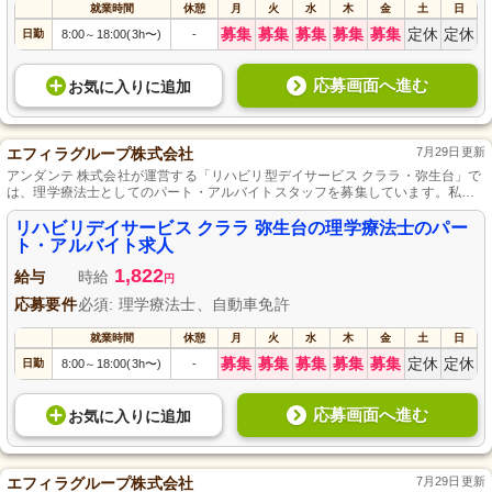
就業時間
休憩
月
火
水
木
金
土
日
募集
募集
募集
募集
募集
定休
定休
日勤
8:00
18:00(3h〜)
-
～
応募画面へ進む
お気に入り
に
追加
エフィラグループ株式会社
7月29日更新
アンダンテ 株式会社が運営する「リハビリ型デイサービス クララ・弥生台」で
は、理学療法士としてのパート・アルバイトスタッフを募集しています。私た
ちと一緒に、利用者様の健康と生活の質向上をサポートしませんか？経験や資
格については柔軟に対応しますので、まずはお気軽にご応募ください。温かい
リハビリデイサービス クララ 弥生台の理学療法士のパー
職場環境で、あなたの力を発揮してみませんか！
ト・アルバイト求人
1,822
給与
時給
円
応募要件
必須: 理学療法士、自動車免許
就業時間
休憩
月
火
水
木
金
土
日
募集
募集
募集
募集
募集
定休
定休
日勤
8:00
18:00(3h〜)
-
～
応募画面へ進む
お気に入り
に
追加
エフィラグループ株式会社
7月29日更新