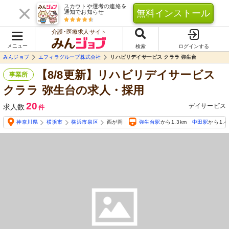
スカウトや選考の連絡を
無料インストール
通知でお知らせ
介護･医療求人サイト
メニュー
検索
ログインする
みんジョブ
エフィラグループ株式会社
リハビリデイサービス クララ 弥生台
【8/8更新】リハビリデイサービス
事業所
クララ 弥生台の求人・採用
20
デイサービス
求人数
件
神奈川県
横浜市
横浜市泉区
西が岡
弥生台駅
から1.3km
中田駅
から1.4