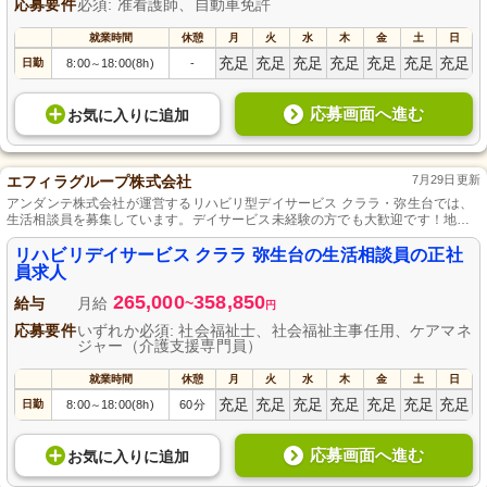
応募要件
必須: 准看護師、自動車免許
就業時間
休憩
月
火
水
木
金
土
日
充足
充足
充足
充足
充足
充足
充足
日勤
8:00
18:00(8h)
-
～
応募画面へ進む
お気に入り
に
追加
エフィラグループ株式会社
7月29日更新
アンダンテ株式会社が運営するリハビリ型デイサービス クララ・弥生台では、
生活相談員を募集しています。デイサービス未経験の方でも大歓迎です！地域
の高齢者のサポートに情熱を持って取り組める方にぴったりの職場です。あな
たのコミュニケーションスキルを活かし、利用者様に安心感と喜びを提供しま
リハビリデイサービス クララ 弥生台の生活相談員の正社
せんか？正社員として、充実した働き方を一緒に実現しましょう。
員求人
265,000
358,850
給与
月給
~
円
応募要件
いずれか必須: 社会福祉士、社会福祉主事任用、ケアマネ
ジャー（介護支援専門員）
就業時間
休憩
月
火
水
木
金
土
日
充足
充足
充足
充足
充足
充足
充足
日勤
8:00
18:00(8h)
60分
～
応募画面へ進む
お気に入り
に
追加