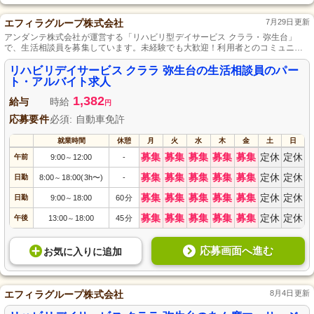
エフィラグループ株式会社
7月29日更新
アンダンテ株式会社が運営する「リハビリ型デイサービス クララ・弥生台」
で、生活相談員を募集しています。未経験でも大歓迎！利用者とのコミュニケ
ーションを通じて、日々の生活の質を向上させるお手伝いを一緒にしません
か？パート・アルバイトの形態で働きやすく、柔軟な勤務時間も魅力。あなた
リハビリデイサービス クララ 弥生台の生活相談員のパー
のサポートが、多くの人々の笑顔につながります。是非、私たちのチームに参
ト・アルバイト求人
加してください！
1,382
給与
時給
円
応募要件
必須: 自動車免許
就業時間
休憩
月
火
水
木
金
土
日
募集
募集
募集
募集
募集
定休
定休
午前
9:00
12:00
-
～
募集
募集
募集
募集
募集
定休
定休
日勤
8:00
18:00(3h〜)
-
～
募集
募集
募集
募集
募集
定休
定休
日勤
9:00
18:00
60分
～
募集
募集
募集
募集
募集
定休
定休
午後
13:00
18:00
45分
～
応募画面へ進む
お気に入り
に
追加
エフィラグループ株式会社
8月4日更新