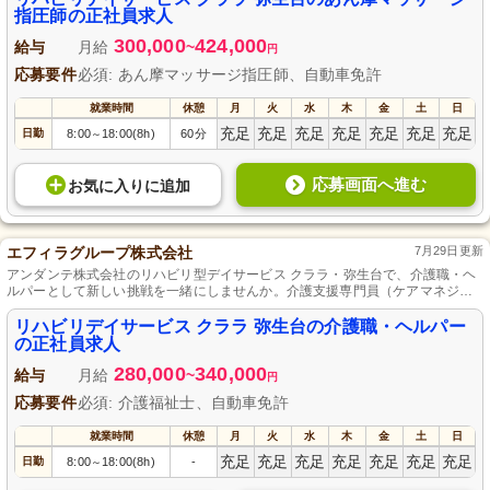
ですので、興味のある方はぜひご応募ください。
指圧師の正社員求人
300,000
424,000
給与
月給
~
円
応募要件
必須: あん摩マッサージ指圧師、自動車免許
就業時間
休憩
月
火
水
木
金
土
日
充足
充足
充足
充足
充足
充足
充足
日勤
8:00
18:00(8h)
60分
～
応募画面へ進む
お気に入り
に
追加
エフィラグループ株式会社
7月29日更新
アンダンテ株式会社のリハビリ型デイサービス クララ・弥生台で、介護職・ヘ
ルパーとして新しい挑戦を一緒にしませんか。介護支援専門員（ケアマネジャ
ー）および自動車免許をお持ちの方を対象に、正社員としての募集です。施設
の発展に貢献し、利用者様の日常生活をサポートする魅力的な仕事環境が待っ
リハビリデイサービス クララ 弥生台の介護職・ヘルパー
ています。ご応募お待ちしています。
の正社員求人
280,000
340,000
給与
月給
~
円
応募要件
必須: 介護福祉士、自動車免許
就業時間
休憩
月
火
水
木
金
土
日
充足
充足
充足
充足
充足
充足
充足
日勤
8:00
18:00(8h)
-
～