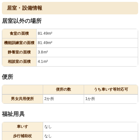
居室・設備情報
居室以外の場所
食堂の面積
81.49m²
機能訓練室の面積
81.49m²
静養室の面積
3.8m²
相談室の面積
4.1m²
便所
便所の数
うち車いす等対応可
男女共用便所
2か所
1か所
福祉用具
車いす
なし
歩行補助杖
なし