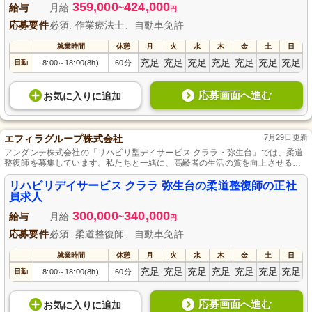
359,000
424,000
給与
月給
~
円
応募要件
必須: 作業療法士、自動車免許
就業時間
休憩
月
火
水
木
金
土
日
充足
充足
充足
充足
充足
充足
充足
日勤
8:00
18:00(8h)
60分
～
応募画面へ進む
お気に入り
に
追加
エフィラグループ株式会社
7月29日更新
アンダンテ株式会社の「リハビリ型デイサービス クララ・弥生台」では、柔道
整復師を募集しています。私たちと一緒に、高齢者の生活の質を向上させるサ
ポートをしませんか？正社員として安定した環境で働けるため、長期的なキャ
リア形成が可能です。温かい職場環境で、あなたのスキルを最大限に発揮して
リハビリデイサービス クララ 弥生台の柔道整復師の正社
ください。皆様からのご応募をお待ちしております。
員求人
300,000
340,000
給与
月給
~
円
応募要件
必須: 柔道整復師、自動車免許
就業時間
休憩
月
火
水
木
金
土
日
充足
充足
充足
充足
充足
充足
充足
日勤
8:00
18:00(8h)
60分
～
応募画面へ進む
お気に入り
に
追加