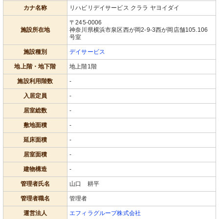
カナ名称
リハビリデイサービス クララ ヤヨイダイ
〒245-0006
施設所在地
神奈川県横浜市泉区西が岡2-9-3西が岡店舗105.106
号室
施設種別
デイサービス
地上階・地下階
地上階1階
施設利用階数
-
入居定員
-
居室総数
-
敷地面積
-
延床面積
-
居室面積
-
建物構造
-
管理者氏名
山口 耕平
管理者職名
管理者
運営法人
エフィラグループ株式会社