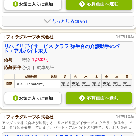
応募画面へ進む
お気に入り
に
追加
もっと見る
(ほか3件)
エフィラグループ株式会社
7月29日更新
リハビリデイサービス クララ 弥生台の介護助手のパー
ト・アルバイト求人
1,242
給与
時給
円
応募要件
必須: 自動車免許
就業時間
休憩
月
火
水
木
金
土
日
充足
充足
充足
充足
充足
充足
充足
日勤
8:00
18:00(3h〜)
-
～
応募画面へ進む
お気に入り
に
追加
エフィラグループ株式会社
7月29日更新
アンダンテ株式会社が運営する「リハビリ型デイサービス クララ・弥生台」で
は、看護師を募集しています。パート・アルバイトの形態で、リハビリを通じ
て利用者様の健康をサポートするやりがいのある環境です。地域の皆様に寄り