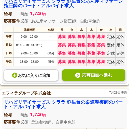
リハビリデイサービス クララ 弥生台のあん摩マッサージ
指圧師のパート・アルバイト求人
1,740
給与
時給
円
応募要件
必須: あん摩マッサージ指圧師、自動車免許
就業時間
休憩
月
火
水
木
金
土
日
募集
募集
募集
募集
募集
定休
定休
午前
9:00
12:00
-
～
募集
募集
募集
募集
募集
定休
定休
日勤
8:00
18:00(3h〜)
-
～
募集
募集
募集
募集
募集
定休
定休
日勤
9:00
18:00
60分
～
募集
募集
募集
募集
募集
定休
定休
午後
13:00
18:00
45分
～
応募画面へ進む
お気に入り
に
追加
エフィラグループ株式会社
7月29日更新
リハビリデイサービス クララ 弥生台の柔道整復師のパー
ト・アルバイト求人
1,740
給与
時給
円
応募要件
必須: 柔道整復師、自動車免許