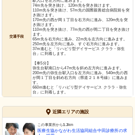
駅入口を左方向に進みます。
74m先を突き抜け、120m先を突き抜けます。
110m先を突き抜け、57m先の国際親善総合病院前を突
き抜けます。
170m先の西が岡１丁目を右方向に進み、120m先を突
き抜けます。
110m先を突き抜け、77m先の西が岡二丁目を突き抜け
ます。
交通手段
65m先を右方向に進み、22m先を左方向に進みます。
250m先を左方向に進み、すぐ右方向に進みます。
37m進むと「リハビリ型デイサービス クララ・弥生
台」に到着します。
【車5分】
弥生台駅南口から47m先を斜め左方向に進みます。
200m先の弥生台駅入口を左方向に進み、540m先の西
が岡１丁目を斜め右方向（県道２１８号線）に進みま
す。
660m進むと「リハビリ型デイサービス クララ・弥生
台」に到着します。
近隣エリアの施設
この事業所から
1.3
km
医療生協かながわ生活協同組合中田診療所の求