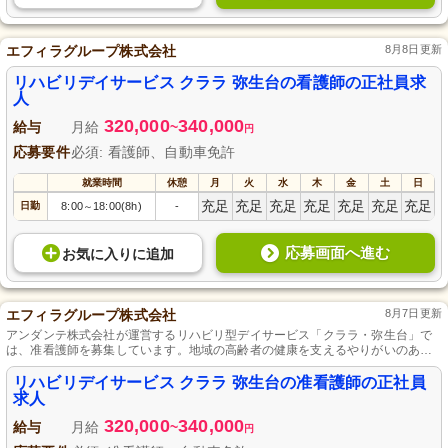
エフィラグループ株式会社
8月8日更新
リハビリデイサービス クララ 弥生台の看護師の正社員求
人
320,000
340,000
給与
月給
~
円
応募要件
必須: 看護師、自動車免許
就業時間
休憩
月
火
水
木
金
土
日
充足
充足
充足
充足
充足
充足
充足
日勤
8:00
18:00(8h)
-
～
応募画面へ進む
お気に入り
に
追加
エフィラグループ株式会社
8月7日更新
アンダンテ株式会社が運営するリハビリ型デイサービス「クララ・弥生台」で
は、准看護師を募集しています。地域の高齢者の健康を支えるやりがいのある
仕事です。正社員として安定した雇用形態で働くことができ、キャリアアップ
も目指せます。専門資格を活かし、温かい環境で利用者様に寄り添うケアをし
リハビリデイサービス クララ 弥生台の准看護師の正社員
たい方のご応募をお待ちしています。
求人
320,000
340,000
給与
月給
~
円