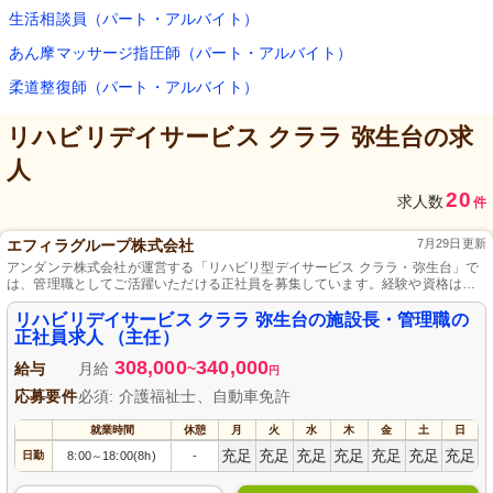
生活相談員（パート・アルバイト）
あん摩マッサージ指圧師（パート・アルバイト）
柔道整復師（パート・アルバイト）
リハビリデイサービス クララ 弥生台
の求
人
20
求人数
件
エフィラグループ株式会社
7月29日更新
アンダンテ株式会社が運営する「リハビリ型デイサービス クララ・弥生台」で
は、管理職としてご活躍いただける正社員を募集しています。経験や資格は不
問。利用者の皆様の生活の質向上を一緒にサポートしませんか？チームの一員
として、やりがいと充実感を感じられる職場です。応募をお待ちしておりま
リハビリデイサービス クララ 弥生台の施設長・管理職の
す。
正社員求人 （主任）
308,000
340,000
給与
月給
~
円
応募要件
必須: 介護福祉士、自動車免許
就業時間
休憩
月
火
水
木
金
土
日
充足
充足
充足
充足
充足
充足
充足
日勤
8:00
18:00(8h)
-
～