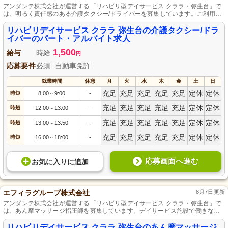
アンダンテ株式会社が運営する「リハビリ型デイサービス クララ・弥生台」で
は、明るく責任感のある介護タクシー/ドライバーを募集しています。ご利用者
様の送迎を通して、地域社会に貢献できるやりがいのあるお仕事です。未経験
でも安心のサポート体制が整っており、資格は不要です。パート・アルバイト
リハビリデイサービス クララ 弥生台の介護タクシー/ドラ
として、ライフスタイルに合わせた働き方が可能です。あなたの優しさを活か
イバーのパート・アルバイト求人
し、素敵な仲間と一緒に働きませんか？ご応募お待ちしています。
1,500
給与
時給
円
応募要件
必須: 自動車免許
就業時間
休憩
月
火
水
木
金
土
日
充足
充足
充足
充足
充足
定休
定休
時短
8:00
9:00
-
～
充足
充足
充足
充足
充足
定休
定休
時短
12:00
13:00
-
～
充足
充足
充足
充足
充足
定休
定休
時短
13:00
13:50
-
～
充足
充足
充足
充足
充足
定休
定休
時短
16:00
18:00
-
～
応募画面へ進む
お気に入り
に
追加
エフィラグループ株式会社
8月7日更新
アンダンテ株式会社が運営する「リハビリ型デイサービス クララ・弥生台」で
は、あん摩マッサージ指圧師を募集しています。デイサービス施設で働きなが
ら、高齢者の健康をサポートするやりがいを感じられます。正社員としての安
定した雇用形態で、専門スキルを存分に活かせる環境です。経験や資格は不問
リハビリデイサービス クララ 弥生台のあん摩マッサージ