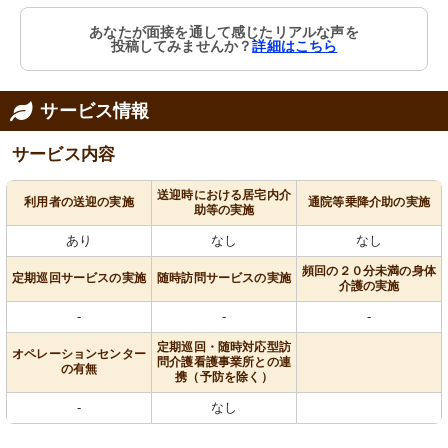
あなたが面接を通して感じたリアルな声を
投稿してみませんか？
詳細はこちら
サービス情報
サービス内容
送迎時における居宅内介
利用者の送迎の実施
通院等乗降介助の実施
助等の実施
あり
なし
なし
頻回の２０分未満の身体
定期巡回サービスの実施
随時訪問サービスの実施
介護の実施
-
-
-
定期巡回・随時対応型訪
オペレーションセンター
問介護看護事業所との連
の有無
携（予防を除く）
-
なし