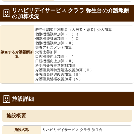
リハビリデイサービス クララ 弥生台の介護報酬
の加算状況
若年性認知症利用者（入居者・患者）受入加算
個別機能訓練加算（Ⅰ）イ
個別機能訓練加算（Ⅰ）ロ
個別機能訓練加算（Ⅱ）
栄養アセスメント加算
該当する介護報酬加
栄養改善加算
算
口腔機能向上加算（Ⅰ）
口腔機能向上加算（Ⅱ）
科学的介護推進体制加算
介護職員等特定処遇改善加算（Ⅱ）
介護職員処遇改善加算（Ⅱ）
介護職員処遇改善加算（Ⅴ）
施設詳細
施設概要
施設名称
リハビリデイサービス クララ 弥生台