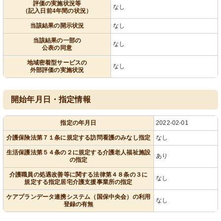
評価の実施状況等
なし
（記入日前4年間の状況）
当該結果の開示状況
なし
当該結果の一部の
なし
公表の同意
地域密着型サービスの
なし
外部評価の実施状況
開始年月日・指定情報
指定の年月日
2022-02-01
介護保険法第７１条に規定する訪問看護のみなし指定
なし
生活保護法第５４条の２に規定する介護老人福祉施設
あり
の指定
介護職員の処遇改善等に関する法律第４８条の３に
なし
規定する指定居宅介護支援事業所の指定
ケアプランデータ連携システム（国保中央会）の利用
なし
登録の有無