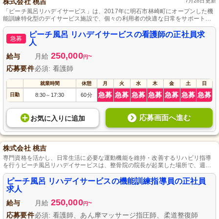
株式会社 桃吉
7月28日更新
「ピーチ風呂リハデイサービス」は、2017年に明石市林崎町にオープンした機
能訓練特化型のデイサービス施設で、個々の利用者の快適な日常をサポートし
つつ地域貢献を目指し、多世代のスタッフが協力し合いながら働いています。
ピーチ風呂 リハデイサービスの看護師の正社員求
急募
人
250,000
給与
月給
~
円
応募要件
必須: 看護師
就業時間
休憩
月
火
水
木
金
土
日
急募
急募
急募
急募
急募
急募
急募
日勤
8:30
17:30
60分
～
応募画面へ進む
お気に入り
に
追加
株式会社 桃吉
専門資格を活かし、日常生活に必要な運動機能を維持・改善するリハビリ指導
を行うピーチ風呂リハデイサービスは、整骨院の院長が起業した場所で、週休
二日制を採用し、働きやすさと使命感を兼ね備えた職場です。
ピーチ風呂 リハデイサービスの機能訓練指導員の正社員
求人
250,000
給与
月給
~
円
応募要件
必須: 看護師、あん摩マッサージ指圧師、柔道整復師