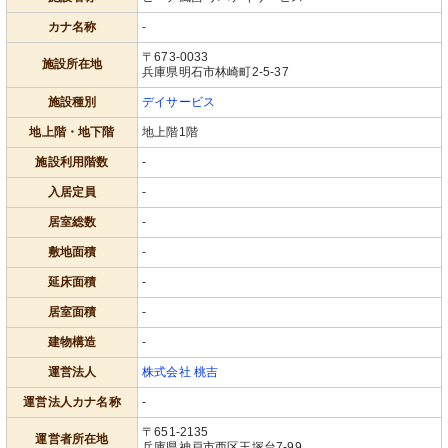
カナ名称
-
〒673-0033
施設所在地
兵庫県明石市林崎町2-5-37
施設種別
デイサービス
地上階・地下階
地上階1階
施設利用階数
-
入居定員
-
居室総数
-
敷地面積
-
延床面積
-
居室面積
-
建物構造
-
運営法人
株式会社 桃吉
運営法人カナ名称
-
〒651-2135
運営者所在地
兵庫県神戸市西区王塚台7-99