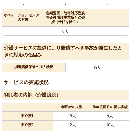
-
-
-
定期巡回・随時対応型訪
オペレーションセンター
問介護看護事業所との連
の有無
携（予防を除く）
-
なし
介護サービスの提供により賠償すべき事故が発生したと
きの対応の仕組み
損害賠償保険の加入状況
あり
サービスの実施状況
利用者の内訳（介護度別）
利用者の人数
前年度同月の提供実績
要介護1
18人
9人
要介護2
12人
10人