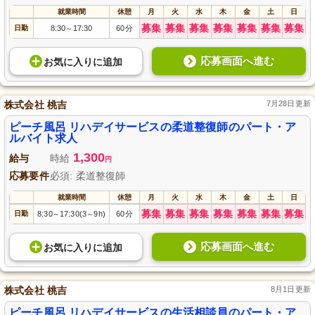
就業時間
休憩
月
火
水
木
金
土
日
募集
募集
募集
募集
募集
募集
募集
日勤
8:30
17:30
60分
～
応募画面へ進む
お気に入り
に
追加
株式会社 桃吉
7月28日更新
ピーチ風呂 リハデイサービスの柔道整復師のパート・ア
ルバイト求人
1,300
給与
時給
円
応募要件
必須: 柔道整復師
就業時間
休憩
月
火
水
木
金
土
日
募集
募集
募集
募集
募集
募集
募集
日勤
8:30
17:30(3
9h)
60分
～
～
応募画面へ進む
お気に入り
に
追加
株式会社 桃吉
8月1日更新
ピーチ風呂 リハデイサービスの生活相談員のパート・ア