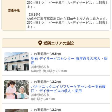
230m進むと「ピーチ風呂 リハデイサービス」に到着し
ます。
交通手段
【車1分】
林崎松江海岸駅南出口から33m先を左方向に進みます。
270m進むと「ピーチ風呂 リハデイサービス」に到着し
ます。
近隣エリアの施設
この事業所から
0.6
km
明石 デイサービスセンター 海岸通りの求人・採
用
兵庫県明石市
林崎松江海岸駅から0.9km
この事業所から
2.2
km
パナソニックエイジフリーケアセンター明石藤
江・ デイサービスの求人・採用
兵庫県明石市
藤江駅から0.6km
この事業所から
2.3
km