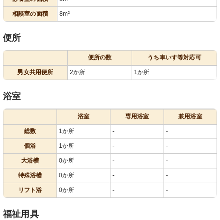
相談室の面積
8m²
便所
便所の数
うち車いす等対応可
男女共用便所
2か所
1か所
浴室
浴室
専用浴室
兼用浴室
総数
1か所
-
-
個浴
1か所
-
-
大浴槽
0か所
-
-
特殊浴槽
0か所
-
-
リフト浴
0か所
-
-
福祉用具