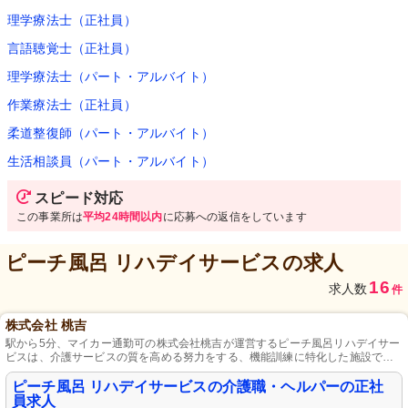
理学療法士（正社員）
言語聴覚士（正社員）
理学療法士（パート・アルバイト）
作業療法士（正社員）
柔道整復師（パート・アルバイト）
生活相談員（パート・アルバイト）
スピード対応
この事業所は
平均24時間以内
に応募への返信をしています
ピーチ風呂 リハデイサービス
の求人
16
求人数
件
株式会社 桃吉
駅から5分、マイカー通勤可の株式会社桃吉が運営するピーチ風呂リハデイサー
ビスは、介護サービスの質を高める努力をする、機能訓練に特化した施設で、
週休2日、制服貸与・成長を実感できる研修プログラムがある職場です。
ピーチ風呂 リハデイサービスの介護職・ヘルパーの正社
員求人