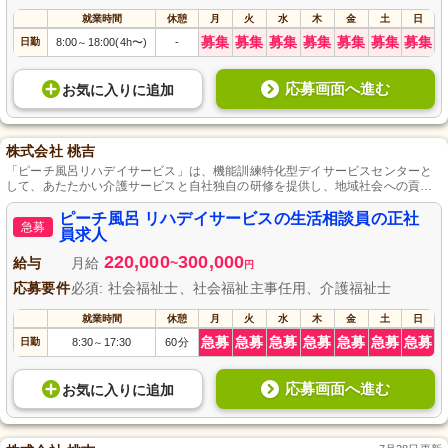
就業時間
休憩
月
火
水
木
金
土
日
募集
募集
募集
募集
募集
募集
募集
日勤
8:00
18:00(4h〜)
-
～
応募画面へ進む
お気に入り
に
追加
株式会社 桃吉
「ピーチ風呂リハデイサービス」は、機能訓練特化型デイサービスセンターと
して、あたたかい介護サービスと自社独自の研修を提供し、地域社会への貢献
を目指しています。
ピーチ風呂 リハデイサービスの生活相談員の正社
急募
員求人
220,000
300,000
給与
月給
~
円
応募要件
必須: 社会福祉士、社会福祉主事任用、介護福祉士
就業時間
休憩
月
火
水
木
金
土
日
急募
急募
急募
急募
急募
急募
急募
日勤
8:30
17:30
60分
～
応募画面へ進む
お気に入り
に
追加