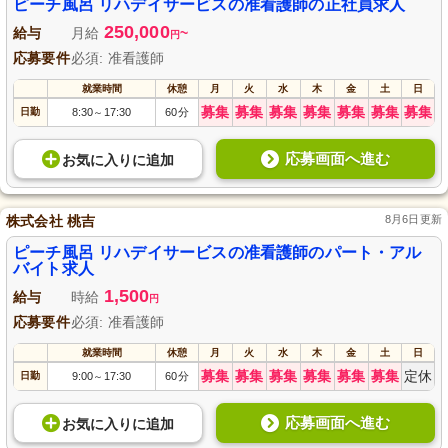
ピーチ風呂 リハデイサービスの准看護師の正社員求人
250,000
給与
月給
~
円
応募要件
必須: 准看護師
就業時間
休憩
月
火
水
木
金
土
日
募集
募集
募集
募集
募集
募集
募集
日勤
8:30
17:30
60分
～
応募画面へ進む
お気に入り
に
追加
株式会社 桃吉
8月6日更新
ピーチ風呂 リハデイサービスの准看護師のパート・アル
バイト求人
1,500
給与
時給
円
応募要件
必須: 准看護師
就業時間
休憩
月
火
水
木
金
土
日
募集
募集
募集
募集
募集
募集
定休
日勤
9:00
17:30
60分
～
応募画面へ進む
お気に入り
に
追加