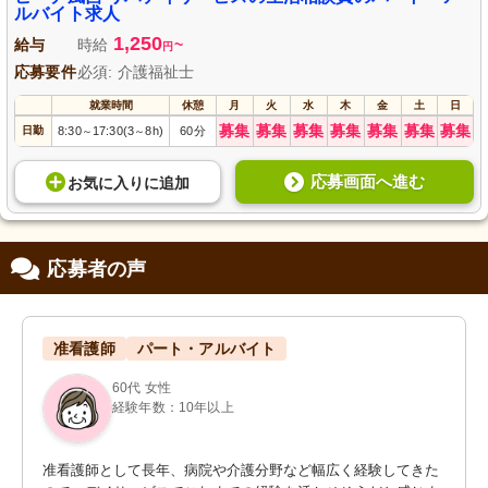
ルバイト求人
1,250
給与
時給
~
円
応募要件
必須: 介護福祉士
就業時間
休憩
月
火
水
木
金
土
日
募集
募集
募集
募集
募集
募集
募集
日勤
8:30
17:30(3
8h)
60分
～
～
応募画面へ進む
お気に入り
に
追加
応募者の声
准看護師
パート・アルバイト
60代 女性
経験年数：10年以上
准看護師として長年、病院や介護分野など幅広く経験してきた