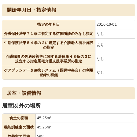
開始年月日・指定情報
指定の年月日
2016-10-01
介護保険法第７１条に規定する訪問看護のみなし指定
なし
生活保護法第５４条の２に規定する介護老人福祉施設
あり
の指定
介護職員の処遇改善等に関する法律第４８条の３に
なし
規定する指定居宅介護支援事業所の指定
ケアプランデータ連携システム（国保中央会）の利用
なし
登録の有無
居室・設備情報
居室以外の場所
食堂の面積
45.25m²
機能訓練室の面積
45.25m²
静養室の面積
5m²