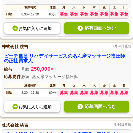
就業時間
休憩
月
火
水
木
金
土
日
募集
募集
募集
募集
募集
募集
募集
日勤
8:30
17:30
60分
～
応募画面へ進む
お気に入り
に
追加
株式会社 桃吉
7月28日更新
ピーチ風呂 リハデイサービスのあん摩マッサージ指圧師
の正社員求人
250,000
給与
月給
~
円
応募要件
必須: あん摩マッサージ指圧師
就業時間
休憩
月
火
水
木
金
土
日
募集
募集
募集
募集
募集
募集
募集
日勤
8:30
17:30
60分
～
応募画面へ進む
お気に入り
に
追加
株式会社 桃吉
8月6日更新