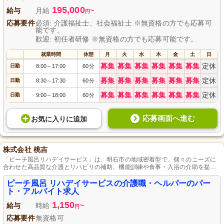
195,000
給与
月給
~
円
応募要件
必須: 介護福祉士、社会福祉士 ※無資格の方でも応募可
能です。
歓迎: 初任者研修 ※無資格の方でも応募可能です。
就業時間
休憩
月
火
水
木
金
土
日
募集
募集
募集
募集
募集
募集
定休
日勤
8:00
17:00
60分
～
募集
募集
募集
募集
募集
募集
定休
日勤
8:30
17:30
60分
～
募集
募集
募集
募集
募集
募集
定休
日勤
9:00
18:00
60分
～
応募画面へ進む
お気に入り
に
追加
株式会社 桃吉
「ピーチ風呂リハデイサービス」は、明石市の地域密着型で、個々のニーズに
合わせた高品質な介護とリハビリの補助、機能訓練や食事・入浴の介助を提供
し、資格取得予定者やブランク復帰者も歓迎する施設です。
ピーチ風呂 リハデイサービスの介護職・ヘルパーのパー
ト・アルバイト求人
1,150
給与
時給
~
円
応募要件
無資格可