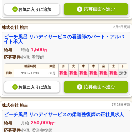
応募画面へ進む
お気に入り
に
追加
株式会社 桃吉
8月6日更新
ピーチ風呂 リハデイサービスの看護師のパート・アルバ
イト求人
1,500
給与
時給
円
応募要件
必須: 看護師
就業時間
休憩
月
火
水
木
金
土
日
募集
募集
募集
募集
募集
募集
定休
日勤
9:00
17:30
60分
～
応募画面へ進む
お気に入り
に
追加
株式会社 桃吉
7月28日更新
ピーチ風呂 リハデイサービスの柔道整復師の正社員求人
250,000
給与
月給
~
円
応募要件
必須: 柔道整復師