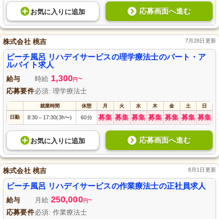
応募画面へ進む
お気に入り
に
追加
株式会社 桃吉
7月28日更新
ピーチ風呂 リハデイサービスの理学療法士のパート・ア
ルバイト求人
1,300
給与
時給
~
円
応募要件
必須: 理学療法士
就業時間
休憩
月
火
水
木
金
土
日
募集
募集
募集
募集
募集
募集
募集
日勤
8:30
17:30(3h〜)
60分
～
応募画面へ進む
お気に入り
に
追加
株式会社 桃吉
8月1日更新
ピーチ風呂 リハデイサービスの作業療法士の正社員求人
250,000
給与
月給
~
円
応募要件
必須: 作業療法士