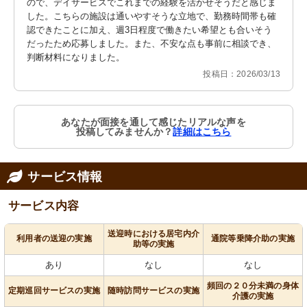
ので、デイサービスでこれまでの経験を活かせそうだと感じま
した。こちらの施設は通いやすそうな立地で、勤務時間帯も確
認できたことに加え、週3日程度で働きたい希望とも合いそう
だったため応募しました。また、不安な点も事前に相談でき、
判断材料になりました。
投稿日：2026/03/13
あなたが面接を通して感じたリアルな声を
投稿してみませんか？
詳細はこちら
サービス情報
サービス内容
送迎時における居宅内介
利用者の送迎の実施
通院等乗降介助の実施
助等の実施
あり
なし
なし
頻回の２０分未満の身体
定期巡回サービスの実施
随時訪問サービスの実施
介護の実施