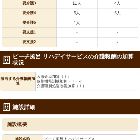
要介護3
11人
4人
要介護4
5人
5人
要介護5
1人
-
要支援1
-
-
要支援2
-
-
ピーチ風呂 リハデイサービスの介護報酬の加算
状況
入浴介助加算（Ⅰ）
該当する介護報酬加
個別機能訓練加算（Ⅰ）イ
算
介護職員処遇改善加算（Ⅰ）
施設詳細
施設概要
施設名称
ピーチ風呂 リハデイサービス