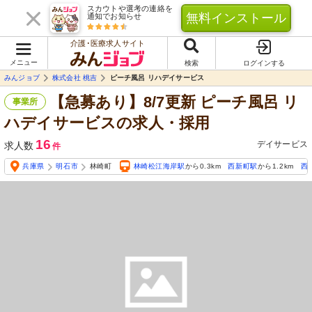
スカウトや選考の連絡を
無料インストール
通知でお知らせ
介護･医療求人サイト
メニュー
検索
ログインする
みんジョブ
株式会社 桃吉
ピーチ風呂 リハデイサービス
【急募あり】8/7更新 ピーチ風呂 リ
事業所
ハデイサービスの求人・採用
16
デイサービス
求人数
件
兵庫県
明石市
林崎町
林崎松江海岸駅
から0.3km
西新町駅
から1.2km
西