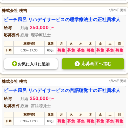
株式会社 桃吉
7月28日更新
ピーチ風呂 リハデイサービスの理学療法士の正社員求人
250,000
給与
月給
~
円
応募要件
必須: 理学療法士
就業時間
休憩
月
火
水
木
金
土
日
募集
募集
募集
募集
募集
募集
募集
日勤
8:30
17:30
60分
～
応募画面へ進む
お気に入り
に
追加
株式会社 桃吉
7月28日更新
ピーチ風呂 リハデイサービスの言語聴覚士の正社員求人
250,000
給与
月給
~
円
応募要件
必須: 言語聴覚士
就業時間
休憩
月
火
水
木
金
土
日
募集
募集
募集
募集
募集
募集
募集
日勤
8:30
17:30
60分
～