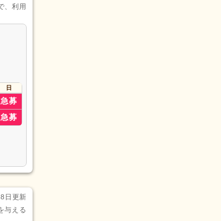
で、利用
日
急募
急募
月8日更新
を与える