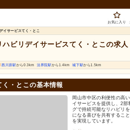
お気に入り
デイサービスてく・とこ
 リハビリデイサービスてく・とこの求人
西川原駅
から0.3km
法界院駅
から1.4km
城下駅
から1.5km
てく・とこの基本情報
岡山市中区の利便性の高
イサービスを提供し、2部
グで持続可能なリハビリ
になる喜びを共有するこ
を実現しています。