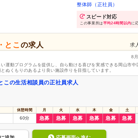
整体師（正社員）
スピード対応
この事業所は
平均24時間以内
に
・とこ
の求人
求
8
しい運動プログラムを提供し、自ら動ける喜びを実感できる岡山市中
顔とぬくもりのあるより良い施設作りを目指しています。
とこの生活相談員の正社員求人
休憩時間
月
火
水
木
金
土
60分
急募
急募
急募
急募
急募
急募
応募画面へ進む
に
追加