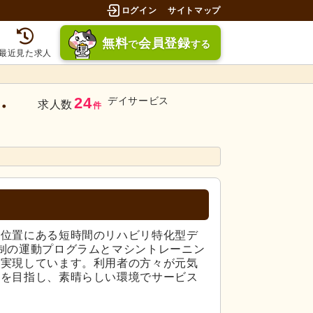
ログイン
サイトマップ
無料
会員登録
で
する
最近見た求人
24
デイサービス
・
求人数
件
い位置にある短時間のリハビリ特化型デ
制の運動プログラムとマシントレーニン
を実現しています。利用者の方々が元気
とを目指し、素晴らしい環境でサービス