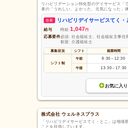
リハビリデーション特化型のデイサービス「
者の「うれしい、よかった、元気になった」
リハビリデイサービスてく・
急募
1,047
給与
時給
円
応募要件
必須: 社会福祉士、社会福祉主事任
歓迎: 介護福祉士
募集状況
シフト
就業時間
8:30
12:30
午前
～
シフト制
13:30
17:30
午後
～
お気に入り
株式会社 ウェルネスプラス
「リハビリデイサービスてく・とこ」は地域
ことを目指しています。