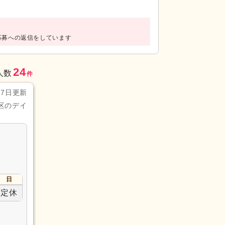
応募への返信をしています
24
人数
件
月7日更新
区のデイ
日
定休