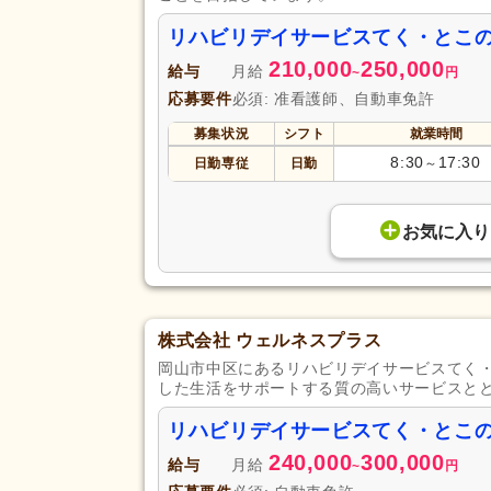
リハビリデイサービスてく・とこ
210,000
250,000
給与
月給
~
円
応募要件
必須: 准看護師、自動車免許
募集状況
シフト
就業時間
8:30
17:30
日勤専従
日勤
～
お気に入り
株式会社 ウェルネスプラス
岡山市中区にあるリハビリデイサービスてく
した生活をサポートする質の高いサービスと
リハビリデイサービスてく・とこ
240,000
300,000
給与
月給
~
円