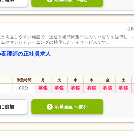
8
庭と両立しやすい施設で、送迎と短時間集中型のリハビリを提供し、
ラムやマシントレーニングの特化したデイサービスです。
の看護師の正社員求人
休憩時間
月
火
水
木
金
土
60分
募集
募集
募集
募集
募集
募集
応募画面へ進む
に
追加