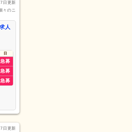
月7日更新
個々のニ
求人
日
急募
急募
急募
月7日更新