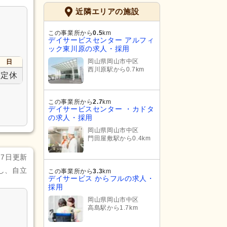
近隣エリアの施設
この事業所から
0.5
km
デイサービスセンター アルフィ
ック東川原の求人・採用
岡山県岡山市中区
日
西川原駅から0.7km
定休
この事業所から
2.7
km
デイサービスセンター ・カドタ
の求人・採用
岡山県岡山市中区
門田屋敷駅から0.4km
月7日更新
し、自立
この事業所から
3.3
km
デイサービス からフルの求人・
採用
岡山県岡山市中区
高島駅から1.7km