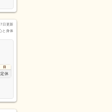
月7日更新
心と身体
日
定休