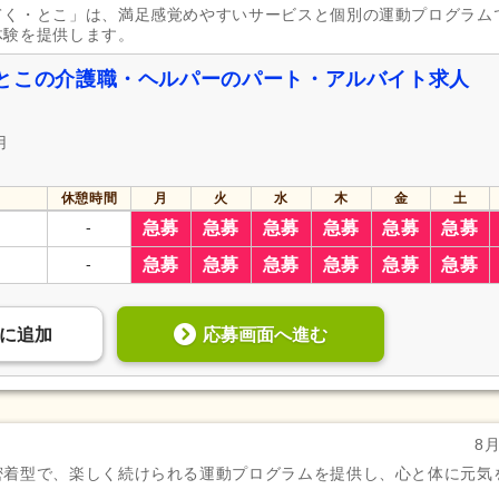
てく・とこ」は、満足感覚めやすいサービスと個別の運動プログラム
体験を提供します。
とこの介護職・ヘルパーのパート・アルバイト求人
用
休憩時間
月
火
水
木
金
土
-
急募
急募
急募
急募
急募
急募
-
急募
急募
急募
急募
急募
急募
応募画面へ進む
に
追加
8
密着型で、楽しく続けられる運動プログラムを提供し、心と体に元気