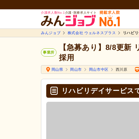
介護求人数No.1
介護･医療求人サイト
みんジョブ
株式会社 ウェルネスプラス
リハビリ
【急募あり】8/8更新
事業所
採用
岡山県
岡山市
岡山市中区
西川原
リハビリデイサービス