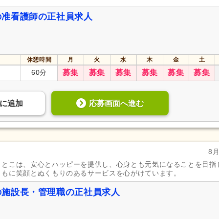
の准看護師の正社員求人
休憩時間
月
火
水
木
金
土
60分
募集
募集
募集
募集
募集
募集
応募画面へ進む
に
追加
8
・とこは、安心とハッピーを提供し、心身とも元気になることを目指
ともに笑顔とぬくもりのあるサービスを心がけています。
の施設長・管理職の正社員求人