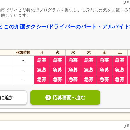
8
山市でリハビリ特化型プログラムを提供し、心身共に元気を回復する
提供しています。
とこの介護タクシー/ドライバーのパート・アルバイト
休憩時間
月
火
水
木
金
土
-
急募
急募
急募
急募
急募
急募
-
急募
急募
急募
急募
急募
急募
-
急募
急募
急募
急募
急募
急募
応募画面へ進む
に
追加
8