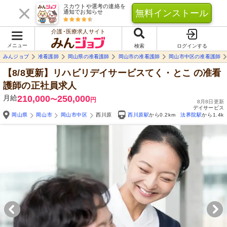
スカウトや選考の連絡を
無料インストール
通知でお知らせ
介護･医療求人サイト
メニュー
検索
ログインする
みんジョブ
准看護師
岡山県の准看護師
岡山市の准看護師
岡山市中区の准看護師
【8/8更新】リハビリデイサービスてく・とこ
の准看
護師の正社員求人
月給
210,000
250,000
〜
円
8月8日更新
デイサービス
岡山県
岡山市
岡山市中区
西川原
西川原駅
から0.2km
法界院駅
から1.4k