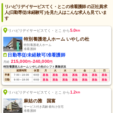
リハビリデイサービスてく・とこの准看護師 の正社員求
人(日勤専従/未経験可 )を見た人はこんな求人も見ていま
す
5.0
リハビリデイサービスてく・とこ から
km
特別養護老人ホーム いやしの杜
特別養護老人ホーム
准看護師
日勤専従/未経験可/准看護師
215,000
240,000
月給
円
円
〜
特別養護老人ホーム いやしの杜のシフト募集状況
就業時間
休憩
月
火
水
木
金
土
日
早番
7:00
～
16:00
60
分
募集
募集
募集
募集
募集
募集
募集
日勤
9:00
～
18:00
60
分
募集
募集
募集
募集
募集
募集
募集
1.2
リハビリデイサービスてく・とこ から
km
麻姑の雅 国富
サービス付き高齢者向け住宅
准看護師