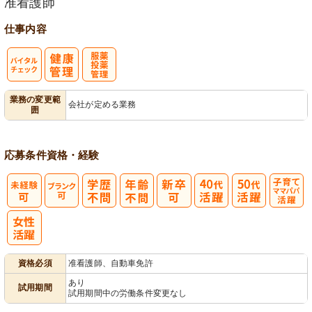
准看護師
仕事内容
バイタルチェ
服薬・投薬管
業務の変更範
会社が定める業務
囲
ック
理
応募条件
資格・経験
子育てママパ
パ活躍
資格必須
准看護師、自動車免許
あり
試用期間
試用期間中の労働条件変更なし