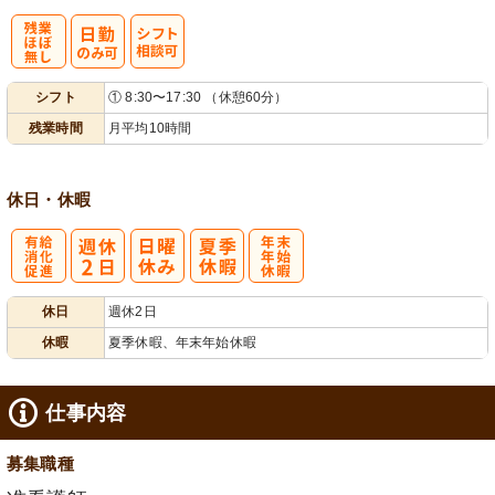
残
シ
シフト
① 8:30〜17:30 （休憩60分）
業ほぼなし
フト相談可
残業時間
月平均10時間
休日・休暇
有
年
休日
週休2日
給消化促進
末年始休暇
休暇
夏季休暇、年末年始休暇
仕事内容
募集職種