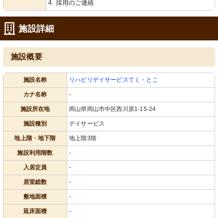
4. 採用のご連絡
施設詳細
施設概要
施設名称
リハビリデイサービスてく・とこ
カナ名称
-
施設所在地
岡山県岡山市中区西川原1-15-24
施設種別
デイサービス
地上階・地下階
地上階3階
施設利用階数
-
入居定員
-
居室総数
-
敷地面積
-
延床面積
-