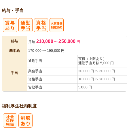
給与・手当
人事評価制度
210,000
250,000
給与
月給
〜
円
あり
基本給
170,000
〜
190,000
円
実費（上限あり）
通勤手当
通勤手当月額 5,000 円
業務手当
20,000 円 〜 30,000 円
手当
資格手当
10,000 円 〜 20,000 円
皆勤手当
5,000 円
福利厚生
社内制度
社