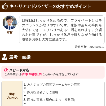
キャリアアドバイザーのおすすめポイント
日曜日はしっかり休めるので、プライベートと仕事
のバランスが取りやすいです。家族や趣味の時間も
大切にでき、メリハリのある生活を送れます。介護
有村
のお仕事ですが、しっかり休息を取りながら働ける
環境をお探しの方に最適です。
最終更新：2024/07/12
選考・面接
スピード対応
この事業所は
平均24時間以内
に応募への返信をしています
1. みんジョブの応募フォームからご応募
▼
2. 採用担当者よりご連絡
選考
▼
プロセス
3. 面接の実施（場合によって複数回）
▼