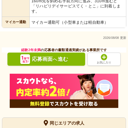
160m先を斜め右手前方向に進み、310m進むと
「リハビリデイサービスてく・とこ」に到着しま
す。
マイカー通勤
マイカー通勤可（小型車または軽自動車）
2026/08/08 更新
経験2年未満
の応募者の書類通過実績がある事業所です
応募画面
進む
へ
お気に入り
同じエリアの求人