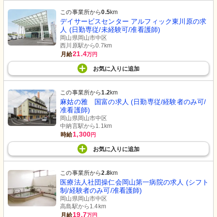
この事業所から
0.5
km
デイサービスセンター アルフィック東川原の求
人 (日勤専従/未経験可/准看護師)
岡山県岡山市中区
西川原駅から0.7km
21.4
月給
万円
お気に入り
に
追加
この事業所から
1.2
km
麻姑の雅 国富の求人 (日勤専従/経験者のみ可/
准看護師)
岡山県岡山市中区
中納言駅から1.1km
1,300
時給
円
お気に入り
に
追加
この事業所から
2.8
km
医療法人社団操仁会岡山第一病院の求人 (シフト
制/経験者のみ可/准看護師)
岡山県岡山市中区
高島駅から1.4km
19.7
月給
万円