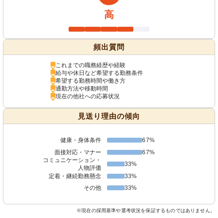
高
頻出質問
これまでの職務経歴や経験
給与や休日など希望する勤務条件
希望する勤務時間や働き方
通勤方法や移動時間
現在の他社への応募状況
見送り理由の傾向
健康・身体条件
67%
面接対応・マナー
67%
コミュニケーション・
33%
人物評価
定着・継続勤務懸念
33%
その他
33%
※現在の採用基準や選考状況を保証するものではありません。