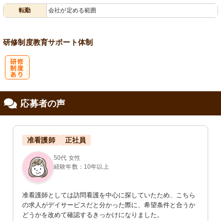
転勤
会社が定める範囲
会保険完備
研修制度
教育
サポート体制
研
応募者の声
修制度あり
准看護師
正社員
50代 女性
経験年数：10年以上
准看護師としては訪問看護を中心に探していたため、こちら
の求人がデイサービスだと分かった際に、希望条件と合うか
どうかを改めて確認するきっかけになりました。