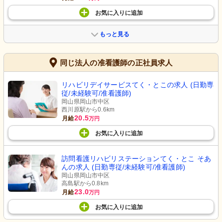
お気に入り
に
追加
もっと見る
同じ法人の准看護師の正社員求人
リハビリデイサービスてく・とこの求人 (日勤専
従/未経験可/准看護師)
岡山県岡山市中区
西川原駅から0.6km
20.5
月給
万円
お気に入り
に
追加
訪問看護リハビリステーションてく・とこ そあ
んの求人 (日勤専従/未経験可/准看護師)
岡山県岡山市中区
高島駅から0.8km
23.0
月給
万円
お気に入り
に
追加