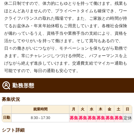
休二日制ですので、体力的にもゆとりを持って働けます。残業も
ほとんどありませんので、プライベートタイムも確保でき、ワー
クライフバランスの取れた職場です。また、ご家族との時間が持
てるお盆休み・年末年始休暇もご用意しています。各種社会保険
が備わっているうえ、資格手当や業務手当の支給により、資格を
活かしてやりがいを持って働けます。そして賞与もあるので、
日々の働きがいにつながり、モチベーションを保ちながら勤務で
きます。常にチャレンジしつづける仲間と、パフォーマンスを上
げながら絶えず進歩していけます。交通費支給でマイカー通勤も
可能ですので、毎日の通勤も安心です。
勤務形態
募集状況
就業時間
月
火
水
木
金
土
日
日勤
募集
募集
募集
募集
募集
募集
定休
8:30
17:30
～
シフト詳細