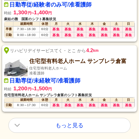
日勤専従/経験者のみ可/准看護師
1,300
1,400
時給
円
円
〜
麻姑の雅 国富のシフト募集状況
就業時間
休憩
月
火
水
木
金
土
日
早番
7:30
～
16:30
60
分
募集
募集
募集
募集
募集
募集
募集
日勤
9:00
～
18:00
60
分
募集
募集
募集
募集
募集
募集
募集
4.2
リハビリデイサービスてく・とこ から
km
住宅型有料老人ホーム サンブレラ倉富
住宅型有料老人ホーム
准看護師
日勤専従/未経験可/准看護師
1,200
1,500
時給
円
円
〜
住宅型有料老人ホーム サンブレラ倉富のシフト募集状況
就業時間
休憩
月
火
水
木
金
土
日
日勤
8:30
～
17:30
60
分
募集
募集
募集
募集
募集
募集
募集
もっと見る