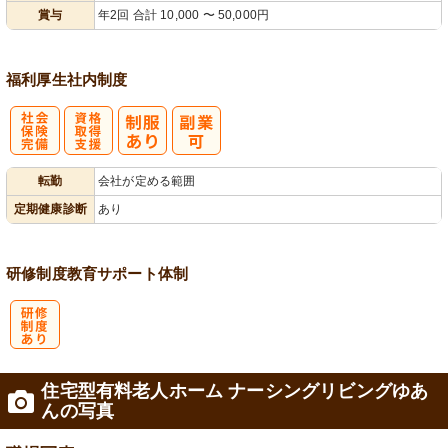
賞与
年2回 合計 10,000 〜 50,000円
福利厚生
社内制度
社
資格取得支援
転勤
会社が定める範囲
会保険完備
あり
定期健康診断
あり
研修制度
教育
サポート体制
研
住宅型有料老人ホーム ナーシングリビングゆあ
修制度あり
んの写真