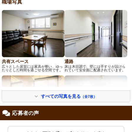
職場写真
共有スペース
通路
広々とした居室には家具が整い、ゆっ
床は木目調で、壁には手すりが設けら
たりとした時間を過ごせる空間です。
れていて安全面に配慮されています。
すべての写真を見る
（全7枚）
応募者の声
脱衣所
共有スペース
手すり付きで安全に配慮された清潔な
共有の食事スペースは開放感があり、