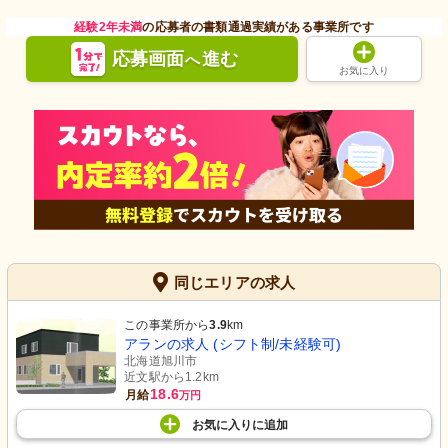
経験2年未満
の応募者の書類通過実績がある事業所です
応募画面
進む
へ
お気に入り
同じエリアの求人
この事業所から
3.9
km
アランの求人 (シフト制/未経験可)
北海道旭川市
近文駅から1.2km
18.6
月給
万円
お気に入り
に
追加