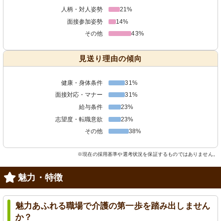
人柄・対人姿勢
21%
面接参加姿勢
14%
その他
43%
見送り理由の傾向
健康・身体条件
31%
面接対応・マナー
31%
給与条件
23%
志望度・転職意欲
23%
その他
38%
※現在の採用基準や選考状況を保証するものではありません。
魅力・特徴
魅力あふれる職場で介護の第一歩を踏み出しません
か？