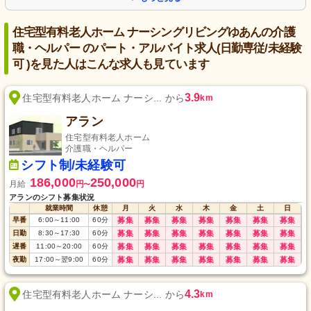
住宅型有料老人ホーム ナーシングリビングゆあんの介護
職・ヘルパー のパート・アルバイト求人(日勤専従/未経験
可 )を見た人はこんな求人も見ています
3.9
住宅型有料老人ホーム ナーシ... から
km
アラン
住宅型有料老人ホーム
介護職・ヘルパー
シフト制/未経験可
186,000
250,000
月給
円
円
〜
アランのシフト募集状況
就業時間
休憩
月
火
水
木
金
土
日
早番
6:00
～
11:00
60
分
募集
募集
募集
募集
募集
募集
募集
日勤
8:30
～
17:30
60
分
募集
募集
募集
募集
募集
募集
募集
遅番
11:00
～
20:00
60
分
募集
募集
募集
募集
募集
募集
募集
夜勤
17:00
～
翌9:00
60
分
募集
募集
募集
募集
募集
募集
募集
4.3
住宅型有料老人ホーム ナーシ... から
km