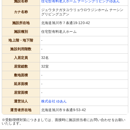
外観
施設名称
住宅型有料老人ホーム ナーシングリビングゆあん
暖かみのあるエントランスが迎え、明
るい雰囲気をかもし出しています。
ジュウタクガタユウリョウロウジンホーム ナーシン
カナ名称
グリビングユアン
施設所在地
北海道旭川市７条通19-120-42
施設種別
住宅型有料老人ホーム
地上階・地下階
-
施設利用階数
-
入居定員
32名
居室総数
32室
敷地面積
-
延床面積
-
居室面積
-
運営法人
株式会社 ゆあん
運営者所在地
北海道旭川市９条通9-53-42
※受動喫煙対策につきましては、面接時に施設担当者にお問い合わせをお願い
いたします。