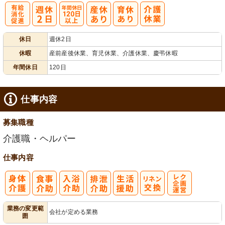
有
年間休日
休日
週休2日
給消化促進
120日以上
休暇
産前産後休業、育児休業、介護休業、慶弔休暇
年間休日
120日
仕事内容
募集職種
介護職・ヘルパー
仕事内容
レク企画・運
業務の変更範
会社が定める業務
囲
営