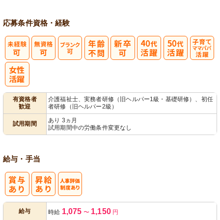
応募条件
資格・経験
子育てママパ
パ活躍
有資格者
介護福祉士、実務者研修（旧ヘルパー1級・基礎研修）、初任
歓迎
者研修（旧ヘルパー2級）
あり 3ヵ月
試用期間
試用期間中の労働条件変更なし
給与・手当
人事評価制度
1,075
1,150
給与
時給
〜
円
あり