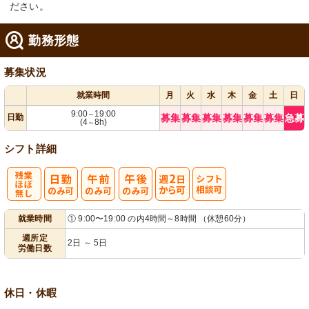
ださい。
勤務形態
募集状況
就業時間
月
火
水
木
金
土
日
9:00
19:00
～
日勤
募集
募集
募集
募集
募集
募集
急募
(4
8h)
～
シフト詳細
残
週
シ
就業時間
① 9:00〜19:00 の内4時間～8時間 （休憩60分）
業ほぼなし
2日から可
フト相談可
週所定
2日 ～ 5日
労働日数
休日・休暇