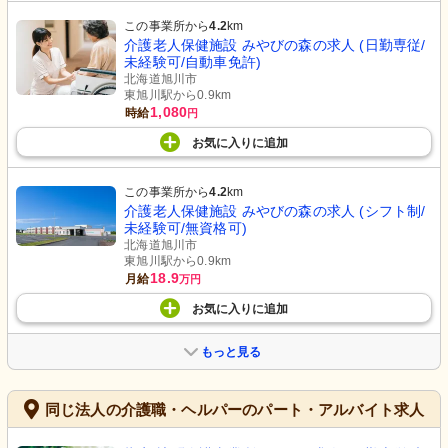
この事業所から
4.2
km
介護老人保健施設 みやびの森の求人 (日勤専従/
未経験可/自動車免許)
北海道旭川市
東旭川駅から0.9km
1,080
時給
円
お気に入り
に
追加
この事業所から
4.2
km
介護老人保健施設 みやびの森の求人 (シフト制/
未経験可/無資格可)
北海道旭川市
東旭川駅から0.9km
18.9
月給
万円
お気に入り
に
追加
もっと見る
同じ法人の介護職・ヘルパーのパート・アルバイト求人