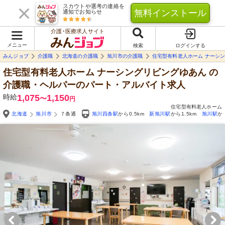
スカウトや選考の連絡を
無料インストール
通知でお知らせ
介護･医療求人サイト
メニュー
検索
ログインする
みんジョブ
介護職
北海道の介護職
旭川市の介護職
住宅型有料老人ホーム ナーシ
住宅型有料老人ホーム ナーシングリビングゆあん
の
介護職・ヘルパーのパート・アルバイト求人
時給
1,075
1,150
〜
円
住宅型有料老人ホーム
北海道
旭川市
７条通
旭川四条駅
から0.5km
新旭川駅
から1.5km
旭川駅
か
Yo
自由