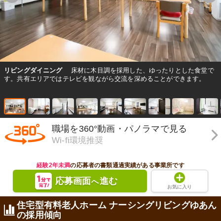
リビングダイニング
床材に木目調を採用した、ゆったりとした食堂で
す。共有エリアではテレビを観ながら交流を深めることができます。
職場を360°動画・パノラマで見る
Wi-fi環境推奨
経験2年未満
の応募者の書類通過実績がある事業所です
応募画面
進む
へ
お気に入り
住宅型有料老人ホーム ナーシングリビングゆあん
の採用傾向