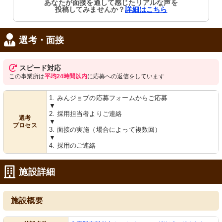
あなたが面接を通して感じたリアルな声を
浴室です。快適なバスタイムを支えま
様々なアクティビティも開催できそう
投稿してみませんか？
詳細はこちら
す。
です。
選考・面接
スピード対応
この事業所は
平均24時間以内
に応募への返信をしています
1. みんジョブの応募フォームからご応募
▼
浴室
共有スペース
2. 採用担当者よりご連絡
清潔感のあふれる設備で、利用者の快
落ち着いた色合いの部屋には、リフレ
選考
▼
適な入浴を支えます。
ッシュできる緑のソファが配されてい
プロセス
ます。
3. 面接の実施（場合によって複数回）
▼
4. 採用のご連絡
施設詳細
施設概要