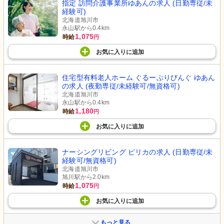
指定 訪問介護事業所ゆあんの求人 (日勤専従/未
経験可)
北海道旭川市
永山駅から0.4km
1,075
時給
円
お気に入り
に
追加
住宅型有料老人ホーム ぐるーぷりびんぐ ゆあん
の求人 (夜勤専従/未経験可/無資格可)
北海道旭川市
永山駅から0.4km
1,180
時給
円
お気に入り
に
追加
ナーシングリビング ピリカの求人 (日勤専従/未
経験可/無資格可)
北海道旭川市
旭川駅から2.0km
1,075
時給
円
お気に入り
に
追加
もっと見る