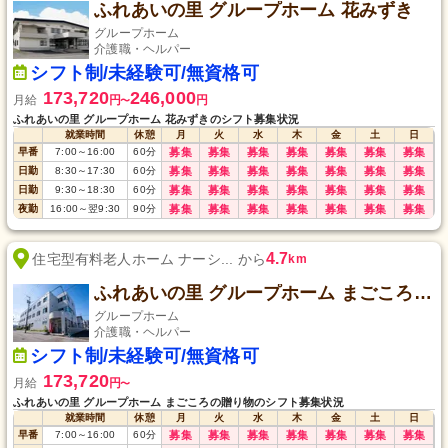
ふれあいの里 グループホーム 花みずき
グループホーム
介護職・ヘルパー
シフト制/未経験可/無資格可
173,720
246,000
月給
円
円
〜
ふれあいの里 グループホーム 花みずきのシフト募集状況
就業時間
休憩
月
火
水
木
金
土
日
早番
7:00
～
16:00
60
分
募集
募集
募集
募集
募集
募集
募集
日勤
8:30
～
17:30
60
分
募集
募集
募集
募集
募集
募集
募集
日勤
9:30
～
18:30
60
分
募集
募集
募集
募集
募集
募集
募集
夜勤
16:00
～
翌9:30
90
分
募集
募集
募集
募集
募集
募集
募集
4.7
住宅型有料老人ホーム ナーシ... から
km
ふれあいの里 グループホーム まごころの贈り物
グループホーム
介護職・ヘルパー
シフト制/未経験可/無資格可
173,720
月給
円
〜
ふれあいの里 グループホーム まごころの贈り物のシフト募集状況
就業時間
休憩
月
火
水
木
金
土
日
早番
7:00
～
16:00
60
分
募集
募集
募集
募集
募集
募集
募集