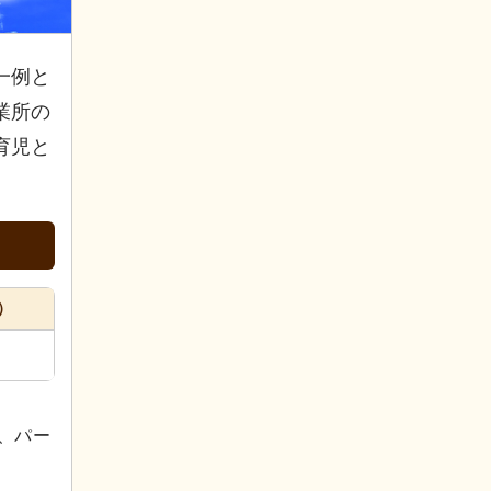
一例と
業所の
育児と
）
、パー