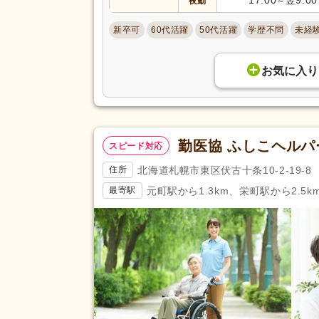
夜勤
～
復職支援あり
(1,057)
新卒可
60代活躍
50代活躍
学歴不問
未経
住宅手当
(828)
給与・手当
人事評価制度あり
(3,670)
福利厚生
お気に入り
夜勤手当
(1,691)
資格手当
(1,830)
再雇用制度あり
(1,686)
勤医協 ふしこヘル
副業可
(638)
スピード対応
北海道札幌市東区伏古十条10-2-19-8
住所
駅近
(1,339)
アクセス
元町駅から1.3km、栄町駅から2.5k
最寄駅
バイク通勤可
(369)