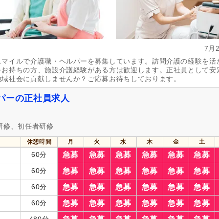
実務者研修（旧ヘルパー1級・基礎研
介護福祉士
(3,058)
修）
(1,877)
社会福祉士
(78)
精神保健福祉士
(11)
7月
スマイルで介護職・ヘルパーを募集しています。訪問介護の経験を活
主任介護支援専門員
(13)
介護支援専門員（ケアマネジ
(125)
をお持ちの方、施設介護経験がある方は歓迎します。正社員として安
地域社会に貢献しませんか？ご応募お待ちしております。
自動車免許（二種）
(7)
認知症介護基礎研修
(4)
認知症介護実践リーダー研修
(3)
パーの正社員求人
週休2日
(1,231)
4週8休
(459)
研修、初任者研修
土日祝休み
(53)
土曜休み
(133)
休憩時間
月
火
水
木
金
土
年間休日110日以上
(425)
年間休日120日以上
(447)
60分
急募
急募
急募
急募
急募
急募
育休あり
(4,597)
介護休業
(2,325)
60分
急募
急募
急募
急募
急募
急募
夏季休暇
(271)
冬季休暇
(80)
60分
急募
急募
急募
急募
急募
急募
60分
急募
急募
急募
急募
急募
急募
社会保険完備
(4,482)
研修制度あり
(3,702)
480分
企業年金
(246)
昇給あり
(4,070)