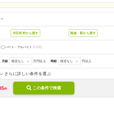
パー
市区町村から探す
路線・駅から探す
)
パート・アルバイト
(2,052)
月給
指定なし
万円以上
時給
指定なし
円以上
訪問介護
(478)
訪問入浴
(16)
さらに詳しい条件を選ぶ
デイサービス
(677)
デイケア
(101)
85
ショートステイ
この条件で検索
(99)
住宅型有料老人ホーム
(646)
件
サービス付き高齢者向け住宅
(297)
ケアハウス
(41)
特別養護老人ホーム
(558)
介護老人保健施設
(220)
グループホーム
(938)
看護小規模多機能型居宅介護