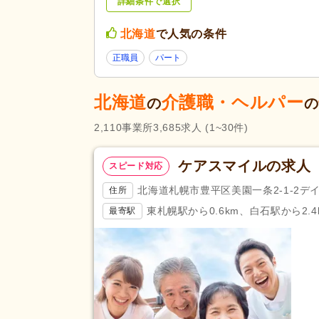
詳細条件で選択
養護老人ホーム
(41)
障がい者支援
(39)
北海道
で人気の条件
未経験可
(4,121)
正職員
パート
ブランク可
(3,708)
北海道
介護職・ヘルパー
学生可
(136)
の
の
40代活躍
(3,698)
2,110
事業所
3,685
求人
(1~30件)
応募条件・こ
介護ロボット導入済み
(17)
だわり
ネイル可
(34)
ケアスマイルの求人
スピード対応
掲載24時間以内
(15)
北海道札幌市豊平区美園一条2-1-2デ
住所
掲載14日以内
(266)
東札幌駅から0.6km、白石駅から2.4
最寄駅
スピード対応
(580)
残業ほぼなし
(4,665)
夜勤のみ可
(553)
勤務形態
時短勤務相談可
(386)
週3日から可
(346)