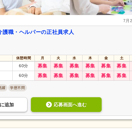
7月
介護職・ヘルパーの正社員求人
休憩時間
月
火
水
木
金
土
60分
募集
募集
募集
募集
募集
募集
60分
募集
募集
募集
募集
募集
募集
活躍
学歴不問
応募画面へ進む
に
追加