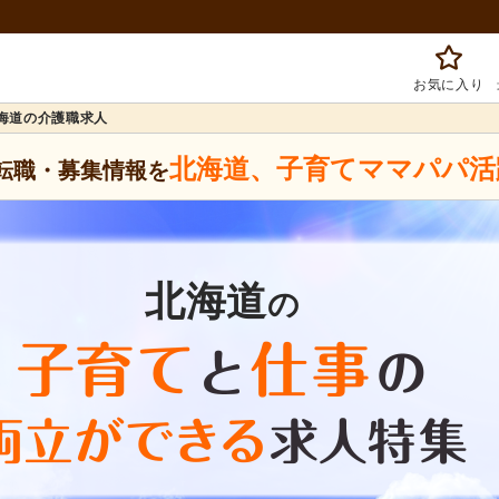
お気に入り
北海道の介護職求人
北海道
、
子育てママパパ活
転職・募集情報を
北海道
の