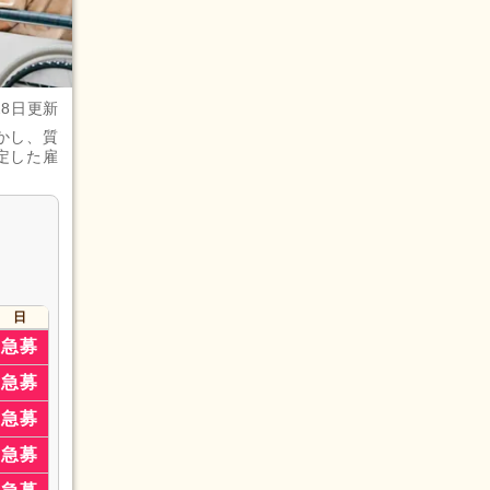
28日更新
かし、質
ャー）
定した雇
日
急募
急募
急募
急募