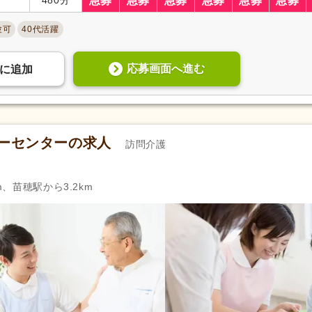
急募
急募
急募
急募
急募
急募
退職金あり
(1,528)
日・祝給与アップ
(71)
験可
40代活躍
資格取得支援あり
(1,215)
通勤手当
(4,317)
処遇改善手当
(2,405)
制服あり
(2,847)
応募画面へ進む
に
追加
寮・社宅あり
(298)
託児施設あり
(403)
扶養控除内考慮あり
(514)
扶養手当
(686)
正社員登用あり
(1,490)
日払い・週払い可
(13)
パーセンターの求人
訪問介護
自動車通勤可
(4,209)
自転車通勤可
(3,686)
m、苗穂駅から3.2km