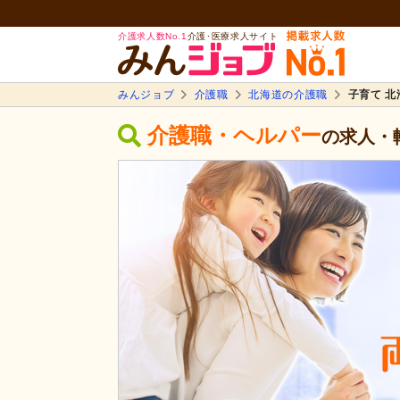
介護求人数No.1
介護･医療求人サイト
みんジョブ
介護職
北海道の介護職
子育て 
介護職・ヘルパー
の求人・