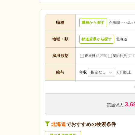
職種
職種から探す
介護職・ヘル
地域・駅
都道府県から探す
北海道
雇用形態
正社員
(2,255)
契約社員
(717
給与
年収
指定なし
万円以上
居宅介護支援
(20)
定期巡回・随時対応型
(59)
3,6
小規模多機能型居宅介護
(232)
該当求人
介護付き有料老人ホーム
(226)
サービスの種
類
高齢者住宅
(52)
北海道
でおすすめの検索条件
介護医療院・療養病床
(26)