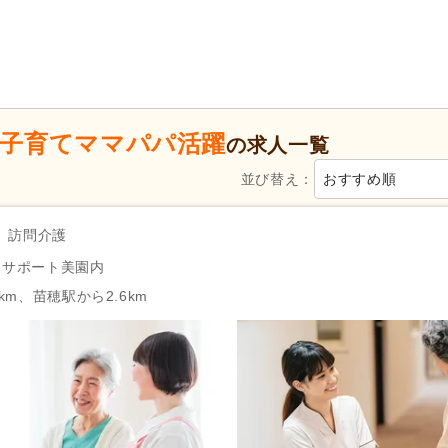
病院
(154)
診療所・クリニック
(8)
歯科診療所・技工所
(3)
新規オープン
(31)
無資格可
(1,973)
学歴不問
(4,523)
年齢不問
(2,664)
子育てママパパ活躍
新卒可
(3,544)
子育てママパパ活躍
(3,685)
の求人一覧
50代活躍
(3,681)
60代活躍
(1,852)
並び替え：
おすすめ順
服装自由
(69)
髪型・髪色自由
(80)
Web面接可
(158)
ハローワーク求人を除く
(1,91
訪問介護
掲載3日以内
(30)
掲載7日以内
(199)
イサポート美園内
掲載30日以内
(727)
女性が活躍
(3,640)
km、苗穂駅から2.6km
急募
(252)
シフト制
(2,577)
日勤のみ可
(2,270)
午前のみ可
(288)
午後のみ可
(267)
週1日から可
(303)
週2日から可
(318)
週4日から可
(87)
シフト相談可
(3,647)