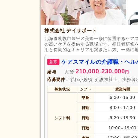
即日勤務可
(190)
初任者研修（旧ヘルパー2級）
(2,868)
認知症ケア専門士
(11)
株式会社 デイサポート
北海道札幌市豊平区美園一条に位置するケア
応募資格
社会福祉主事任用
(28)
の高いケアを提供する職場です。初任者研修
用と長期的なキャリアを築きたい方、一緒に
自動車免許
(1,644)
認知症介護実践者研修
(4)
ケアスマイルの介護職・ヘル
急募
210,000
230,000
給与
月給
~
円
完全週休2日
(900)
応募要件
いずれか必須: 介護福祉士、実務者
土日休み
(240)
募集状況
シフト
就業時間
日曜休み
(446)
休日・休暇
6:30
15:30
早番
～
産休あり
(3,470)
8:00
17:00
日勤
～
看護休暇
(1,799)
年末年始休暇
(369)
9:30
18:30
シフト制
日勤
～
10:00
19:00
日勤
～
賞与あり
(3,101)
17:00
翌9:00
セミナー参加費補助
(213)