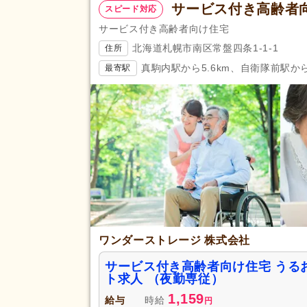
サービス付き高齢者向
スピード対応
サービス付き高齢者向け住宅
北海道札幌市南区常盤四条1-1-1
住所
真駒内駅から5.6km、自衛隊前駅から7
最寄駅
ワンダーストレージ 株式会社
サービス付き高齢者向け住宅 うる
ト求人 （夜勤専従）
1,159
給与
時給
円