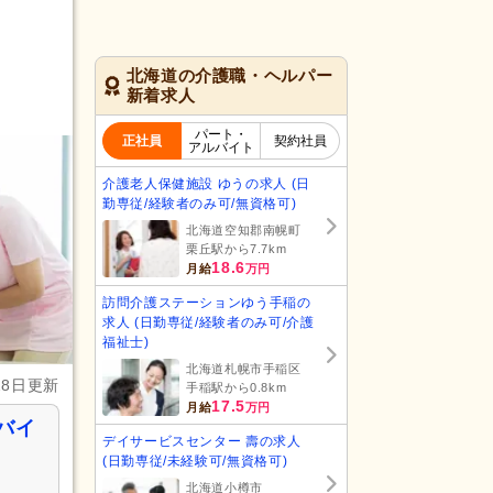
北海道の介護職・ヘルパー
新着求人
パート・
正社員
契約社員
アルバイト
介護老人保健施設 ゆうの求人 (日
勤専従/経験者のみ可/無資格可)
北海道空知郡南幌町
栗丘駅から7.7km
18.6
月給
万円
訪問介護ステーションゆう手稲の
求人 (日勤専従/経験者のみ可/介護
福祉士)
北海道札幌市手稲区
28日更新
手稲駅から0.8km
17.5
月給
万円
バイ
デイサービスセンター 壽の求人
(日勤専従/未経験可/無資格可)
北海道小樽市