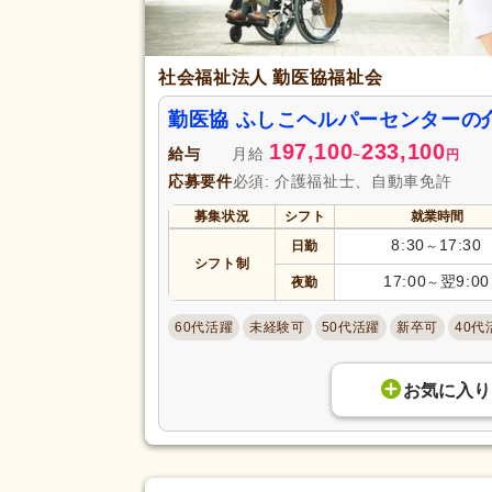
社会福祉法人 勤医協福祉会
勤医協 ふしこヘルパーセンターの
197,100
233,100
給与
月給
~
円
応募要件
必須: 介護福祉士、自動車免許
募集状況
シフト
就業時間
8:30
17:30
日勤
～
シフト制
17:00
翌9:00
夜勤
～
60代活躍
未経験可
50代活躍
新卒可
40代
お気に入り