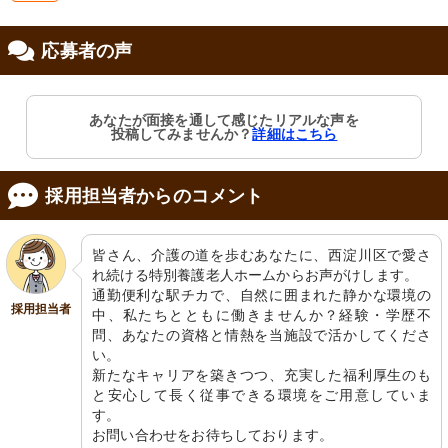
応募者の声
修制度あり
あなたが面接を通して感じたリアルな声を
投稿してみませんか？
詳細はこちら
採用担当者からのコメント
皆さん、介護の道を歩むあなたに、西淀川区で愛さ
れ続ける特別養護老人ホームからお声がけします。

通勤便利な駅チカで、自然に囲まれた静かな環境の
採用担当者
中、私たちとともに働きませんか？経験・学歴不
問、あなたの資格と情熱を当施設で活かしてくださ
い。

新たなキャリアを築きつつ、充実した福利厚生のも
と安心して長く従事できる環境をご用意していま
す。

お問い合わせをお待ちしております。