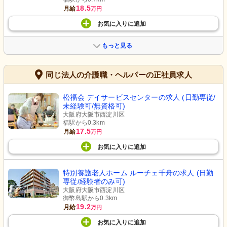
18.5
月給
万円
お気に入り
に
追加
もっと見る
同じ法人の介護職・ヘルパーの正社員求人
松福会 デイサービスセンターの求人 (日勤専従/
未経験可/無資格可)
大阪府大阪市西淀川区
福駅から0.3km
17.5
月給
万円
お気に入り
に
追加
特別養護老人ホーム ルーチェ千舟の求人 (日勤
専従/経験者のみ可)
大阪府大阪市西淀川区
御幣島駅から0.3km
19.2
月給
万円
お気に入り
に
追加