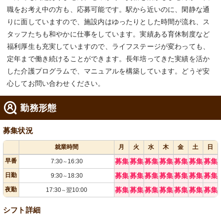
職をお考え中の方も、応募可能です。駅から近いのに、閑静な通
りに面していますので、施設内はゆったりとした時間が流れ、ス
タッフたちも和やかに仕事をしています。実績ある育休制度など
福利厚生も充実していますので、ライフステージが変わっても、
定年まで働き続けることができます。長年培ってきた実績を活か
した介護プログラムで、マニュアルを構築しています。どうぞ安
心してお問い合わせください。
勤務形態
募集状況
就業時間
月
火
水
木
金
土
日
早番
募集
募集
募集
募集
募集
募集
募集
7:30
16:30
～
日勤
募集
募集
募集
募集
募集
募集
募集
9:30
18:30
～
夜勤
募集
募集
募集
募集
募集
募集
募集
17:30
翌10:00
～
シフト詳細