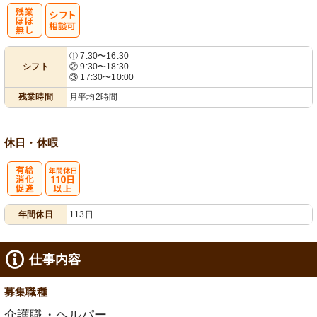
残
シ
① 7:30〜16:30
シフト
② 9:30〜18:30
業ほぼなし
フト相談可
③ 17:30〜10:00
残業時間
月平均2時間
休日・休暇
有
年間休日
年間休日
113日
給消化促進
110日以上
仕事内容
募集職種
介護職・ヘルパー