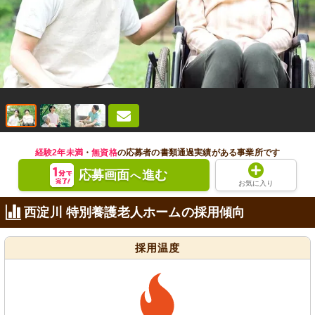
経験2年未満
・
無資格
の応募者の書類通過実績がある事業所です
応募画面
進む
へ
お気に入り
西淀川 特別養護老人ホームの採用傾向
採用温度