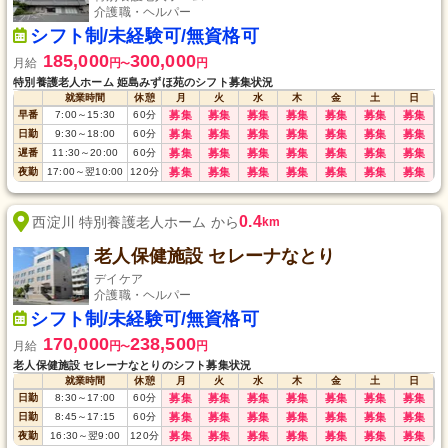
介護職・ヘルパー
シフト制/未経験可/無資格可
185,000
300,000
月給
円
円
〜
特別養護老人ホーム 姫島みずほ苑のシフト募集状況
就業時間
休憩
月
火
水
木
金
土
日
早番
7:00
～
15:30
60
分
募集
募集
募集
募集
募集
募集
募集
日勤
9:30
～
18:00
60
分
募集
募集
募集
募集
募集
募集
募集
遅番
11:30
～
20:00
60
分
募集
募集
募集
募集
募集
募集
募集
夜勤
17:00
～
翌10:00
120
分
募集
募集
募集
募集
募集
募集
募集
0.4
西淀川 特別養護老人ホーム から
km
老人保健施設 セレーナなとり
デイケア
介護職・ヘルパー
シフト制/未経験可/無資格可
170,000
238,500
月給
円
円
〜
老人保健施設 セレーナなとりのシフト募集状況
就業時間
休憩
月
火
水
木
金
土
日
日勤
8:30
～
17:00
60
分
募集
募集
募集
募集
募集
募集
募集
日勤
8:45
～
17:15
60
分
募集
募集
募集
募集
募集
募集
募集
夜勤
16:30
～
翌9:00
120
分
募集
募集
募集
募集
募集
募集
募集