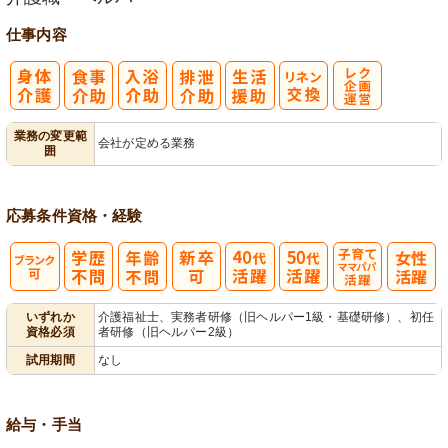
仕事内容
レク企画・運
業務の変更範
会社が定める業務
囲
営
応募条件
資格・経験
子育てママパ
いずれか
介護福祉士、実務者研修（旧ヘルパー1級・基礎研修）、初任
資格必須
者研修（旧ヘルパー2級）
パ活躍
試用期間
なし
給与・手当