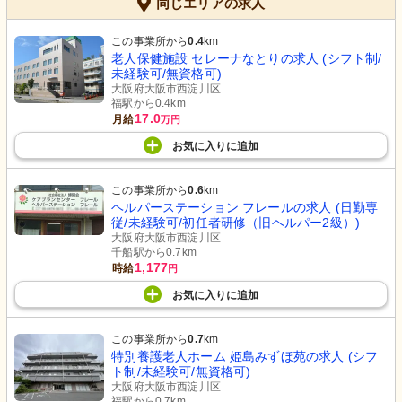
同じエリアの求人
この事業所から
0.4
km
老人保健施設 セレーナなとりの求人 (シフト制/
未経験可/無資格可)
大阪府大阪市西淀川区
福駅から0.4km
17.0
月給
万円
お気に入り
に
追加
この事業所から
0.6
km
ヘルパーステーション フレールの求人 (日勤専
従/未経験可/初任者研修（旧ヘルパー2級）)
大阪府大阪市西淀川区
千船駅から0.7km
1,177
時給
円
お気に入り
に
追加
この事業所から
0.7
km
特別養護老人ホーム 姫島みずほ苑の求人 (シフ
ト制/未経験可/無資格可)
大阪府大阪市西淀川区
福駅から0.7km