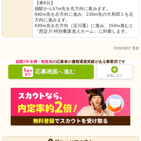
【車8分】
福駅から57m先を右方向に進みます。
840m先を左方向に進み、230m先の大和田１を左
方向に進みます。
630m先を左方向（淀川通）に進み、150m進むと
「西淀川 特別養護老人ホーム」に到着します。
2026/08/07 更新
経験2年未満
・
無資格
の応募者の書類通過実績がある事業所です
応募画面
進む
へ
お気に入り