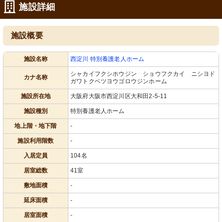
施設詳細
施設概要
施設名称
西淀川 特別養護老人ホーム
シャカイフクシホウジン ショウフクカイ ニシヨド
カナ名称
ガワトクベツヨウゴロウジンホーム
施設所在地
大阪府大阪市西淀川区大和田2-5-11
施設種別
特別養護老人ホーム
地上階・地下階
-
施設利用階数
-
入居定員
104名
居室総数
41室
敷地面積
-
延床面積
-
居室面積
-