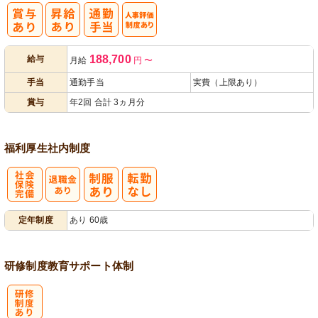
人事評価制度
188,700
給与
月給
円
〜
あり
手当
通勤手当
実費（上限あり）
賞与
年2回 合計 3ヵ月分
福利厚生
社内制度
社
定年制度
あり 60歳
会保険完備
研修制度
教育
サポート体制
研