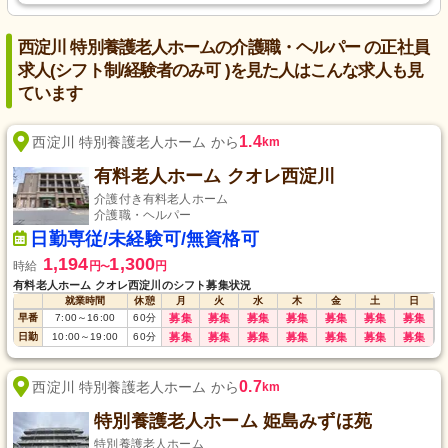
西淀川 特別養護老人ホームの介護職・ヘルパー の正社員
求人(シフト制/経験者のみ可 )を見た人はこんな求人も見
ています
1.4
西淀川 特別養護老人ホーム から
km
有料老人ホーム クオレ西淀川
介護付き有料老人ホーム
介護職・ヘルパー
日勤専従/未経験可/無資格可
1,194
1,300
時給
円
円
〜
有料老人ホーム クオレ西淀川のシフト募集状況
就業時間
休憩
月
火
水
木
金
土
日
早番
7:00
～
16:00
60
分
募集
募集
募集
募集
募集
募集
募集
日勤
10:00
～
19:00
60
分
募集
募集
募集
募集
募集
募集
募集
0.7
西淀川 特別養護老人ホーム から
km
特別養護老人ホーム 姫島みずほ苑
特別養護老人ホーム