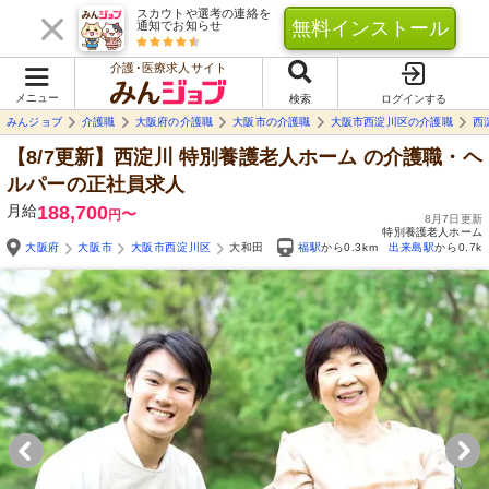
スカウトや選考の連絡を
無料インストール
通知でお知らせ
介護･医療求人サイト
メニュー
検索
ログインする
みんジョブ
介護職
大阪府の介護職
大阪市の介護職
大阪市西淀川区の介護職
西
【8/7更新】西淀川 特別養護老人ホーム
の介護職・ヘ
ルパーの正社員求人
月給
188,700
〜
円
8月7日更新
特別養護老人ホーム
大阪府
大阪市
大阪市西淀川区
大和田
福駅
から0.3km
出来島駅
から0.7k