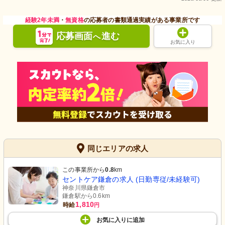
経験2年未満
・
無資格
の応募者の書類通過実績がある事業所です
応募画面
進む
へ
お気に入り
同じエリアの求人
この事業所から
0.8
km
セントケア鎌倉の求人 (日勤専従/未経験可)
神奈川県鎌倉市
鎌倉駅から0.6km
1,810
時給
円
お気に入り
に
追加