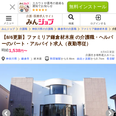
スカウトや選考の連絡を
無料インストール
通知でお知らせ
介護･医療求人サイト
メニュー
検索
ログインする
みんジョブ
介護職
神奈川県の介護職
鎌倉市の介護職
ファミリア鎌倉材木座
介
【8/6更新】ファミリア鎌倉材木座
の介護職・ヘルパ
ーのパート・アルバイト求人（夜勤専従）
時給
1,538
〜
円
8月6日更新
介護付き有料老人ホーム
神奈川県
鎌倉市
材木座
和田塚駅
から0.6km
由比ヶ浜駅
から0.7km
長谷駅
Yo
自由