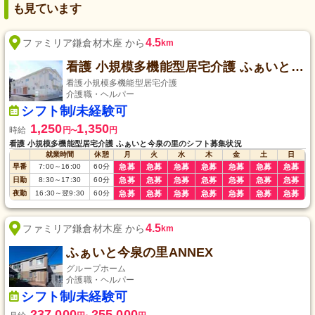
も見ています
4.5
ファミリア鎌倉材木座 から
km
看護 小規模多機能型居宅介護 ふぁいと今泉の里
看護小規模多機能型居宅介護
介護職・ヘルパー
シフト制/未経験可
1,250
1,350
時給
円
円
〜
看護 小規模多機能型居宅介護 ふぁいと今泉の里のシフト募集状況
就業時間
休憩
月
火
水
木
金
土
日
早番
7:00
～
16:00
60
分
急募
急募
急募
急募
急募
急募
急募
日勤
8:30
～
17:30
60
分
急募
急募
急募
急募
急募
急募
急募
夜勤
16:30
～
翌9:30
60
分
急募
急募
急募
急募
急募
急募
急募
4.5
ファミリア鎌倉材木座 から
km
ふぁいと今泉の里ANNEX
グループホーム
介護職・ヘルパー
シフト制/未経験可
237,000
255,000