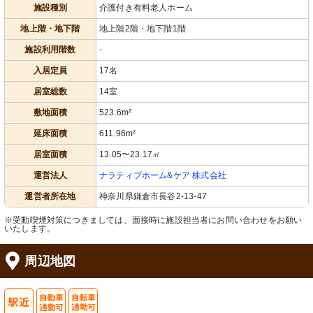
施設種別
介護付き有料老人ホーム
地上階・地下階
地上階2階・地下階1階
施設利用階数
-
入居定員
17名
居室総数
14室
敷地面積
523.6m²
延床面積
611.96m²
居室面積
13.05〜23.17㎡
運営法人
ナラティブホーム&ケア 株式会社
運営者所在地
神奈川県鎌倉市長谷2-13-47
※受動喫煙対策につきましては、面接時に施設担当者にお問い合わせをお願い
いたします。
周辺地図