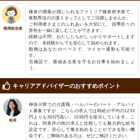
鎌倉の潮風が感じられるファミリア鎌倉材木座で、
夜勤専従の介護スタッフとしてご活躍しませんか。

ご利用者さまとのふれあいを大切にし、四季折々の
採用担当者
景色を一緒に楽しむことができます。

経験は不問、わたしたちがしっかりサポートします
居室
休憩スペース
ので、未経験からでも安心して始められます。

清潔感のある室内に、使い勝手の良い
窓辺の明るい空間に配された白い椅子
収納家具が備わっています。安心して
が、心地よい休息を約束します。
勤務はあなたのペースで、マイカー通勤も可能で
過ごせる空間です。
す。

当施設で、価値ある夜を守るお仕事を始めましょ
う。
キャリアアドバイザーのおすすめポイント
神奈川県での介護職・ヘルパーのパート・アルバイ
ト募集ですが、こちらの求人では時給が平均の1233
円よりも305円高い、1538円を提示しています。こ
松井
れは、同条件の他の求人と比較しても魅力的な給与
設定です。安心して働き始めることができる良い機
会です。ご興味のある方は、ぜひご検討ください。