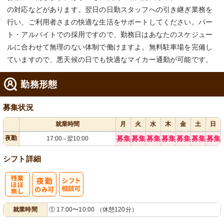
の対応などがあります。翌日の日勤スタッフへの引き継ぎ業務を
行い、ご利用者さまの快適な生活をサポートしてください。パー
ト・アルバイトでの採用ですので、勤務日はあなたのスケジュー
ルに合わせて無理のない体制で働けますよ。無料駐車場を完備し
ていますので、悪天候の日でも快適なマイカー通勤が可能です。
勤務形態
募集状況
就業時間
月
火
水
木
金
土
日
夜勤
募集
募集
募集
募集
募集
募集
募集
17:00
翌10:00
～
シフト詳細
残
シ
就業時間
① 17:00〜10:00 （休憩120分）
業ほぼなし
フト相談可