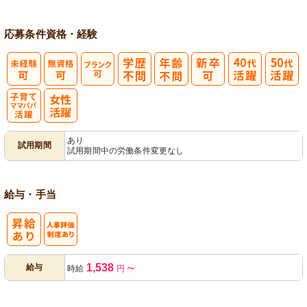
応募条件
資格・経験
子育てママパ
あり
試用期間
試用期間中の労働条件変更なし
パ活躍
給与・手当
人事評価制度
1,538
給与
時給
円
〜
あり