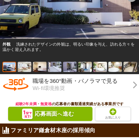
外観
洗練されたデザインの外観は、明るい印象を与え、訪れる方々を
温かく迎え入れます。
職場を360°動画・パノラマで見る
Wi-fi環境推奨
経験2年未満
・
無資格
の応募者の書類通過実績がある事業所です
応募画面
進む
へ
お気に入り
ファミリア鎌倉材木座の採用傾向