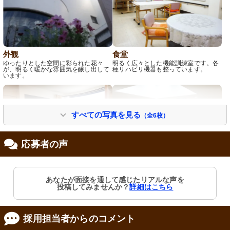
外観
食堂
ゆったりとした空間に彩られた花々
明るく広々とした機能訓練室です。各
が、明るく暖かな雰囲気を醸し出して
種リハビリ機器も整っています。
います。
すべての写真を見る
（全6枚）
応募者の声
居室
階段
あなたが面接を通して感じたリアルな声を
開放感ある窓辺は日差しをたっぷりと
明るく開放的なスペースが、ゆったり
投稿してみませんか？
詳細はこちら
取り入れ、居心地の良さを演出してい
とした移動を可能にします。安全に配
ます。
慮した手すりが設置されています。
採用担当者からのコメント