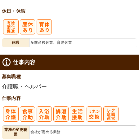
休日・休暇
有
休暇
産前産後休業、育児休業
給消化促進
仕事内容
募集職種
介護職・ヘルパー
仕事内容
レク企画・運
業務の変更範
会社が定める業務
囲
営