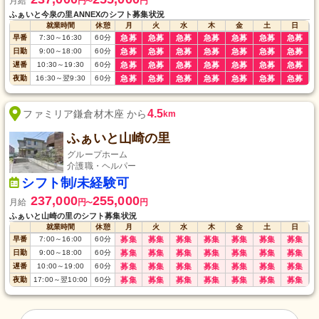
月給
円
円
〜
ふぁいと今泉の里ANNEXのシフト募集状況
就業時間
休憩
月
火
水
木
金
土
日
早番
7:30
～
16:30
60
分
急募
急募
急募
急募
急募
急募
急募
日勤
9:00
～
18:00
60
分
急募
急募
急募
急募
急募
急募
急募
遅番
10:30
～
19:30
60
分
急募
急募
急募
急募
急募
急募
急募
夜勤
16:30
～
翌9:30
60
分
急募
急募
急募
急募
急募
急募
急募
4.5
ファミリア鎌倉材木座 から
km
ふぁいと山崎の里
グループホーム
介護職・ヘルパー
シフト制/未経験可
237,000
255,000
月給
円
円
〜
ふぁいと山崎の里のシフト募集状況
就業時間
休憩
月
火
水
木
金
土
日
早番
7:00
～
16:00
60
分
募集
募集
募集
募集
募集
募集
募集
日勤
9:00
～
18:00
60
分
募集
募集
募集
募集
募集
募集
募集
遅番
10:00
～
19:00
60
分
募集
募集
募集
募集
募集
募集
募集
夜勤
17:00
～
翌10:00
60
分
募集
募集
募集
募集
募集
募集
募集