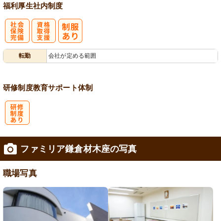
福利厚生
社内制度
社
資格取得支援
転勤
会社が定める範囲
会保険完備
あり
研修制度
教育
サポート体制
研
ファミリア鎌倉材木座の写真
修制度あり
職場写真