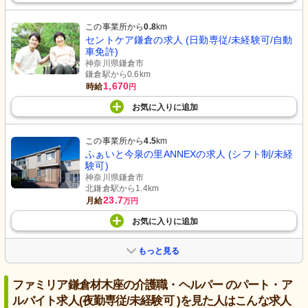
この事業所から
0.8
km
セントケア鎌倉の求人 (日勤専従/未経験可/自動
車免許)
神奈川県鎌倉市
鎌倉駅から0.6km
1,670
時給
円
お気に入り
に
追加
この事業所から
4.5
km
ふぁいと今泉の里ANNEXの求人 (シフト制/未経
験可)
神奈川県鎌倉市
北鎌倉駅から1.4km
23.7
月給
万円
お気に入り
に
追加
もっと見る
ファミリア鎌倉材木座の介護職・ヘルパー のパート・ア
ルバイト求人(夜勤専従/未経験可 )を見た人はこんな求人