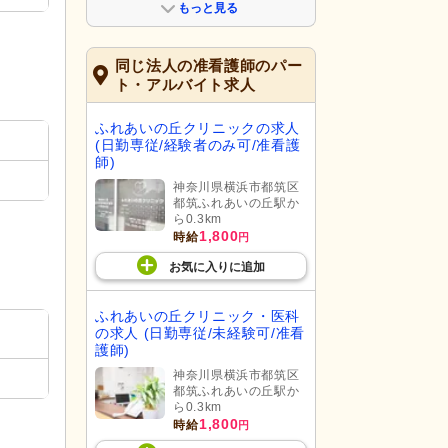
もっと見る
同じ法人の准看護師のパー
ト・アルバイト求人
ふれあいの丘クリニックの求人
(日勤専従/経験者のみ可/准看護
師)
神奈川県横浜市都筑区
都筑ふれあいの丘駅か
ら0.3km
1,800
時給
円
お気に入り
に
追加
ふれあいの丘クリニック・医科
の求人 (日勤専従/未経験可/准看
護師)
神奈川県横浜市都筑区
都筑ふれあいの丘駅か
ら0.3km
1,800
時給
円