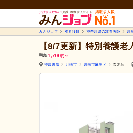
介護求人数No.1
介護･医療求人サイト
みんジョブ
准看護師
神奈川県の准看護師
川
【8/7更新】特別養護老
時給
1,700
円
〜
神奈川県
川崎市
川崎市麻生区
栗木台