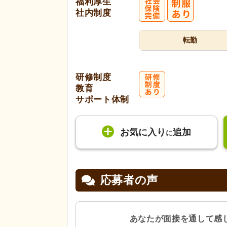
福利厚生
社内制度
転勤
研修制度
教育
サポート体制
お気に入り
追加
に
応募者の声
あなたが面接を通して感