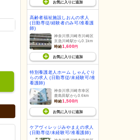
お気に入り
に
追加
高齢者福祉施設しおんの求人
(日勤専従/経験者のみ可/准看護
師)
神奈川県川崎市川崎区
京急川崎駅から0.1km
1,600
時給
円
お気に入り
に
追加
特別養護老人ホーム しゃんぐり
らの求人 (日勤専従/未経験可/准
看護師)
神奈川県川崎市幸区
鹿島田駅から0.6km
1,500
時給
円
お気に入り
に
追加
ケアヴィレッジみやまえの求人
(日勤専従/未経験可/准看護師)