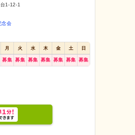
代活躍
代活躍
-12-1
記念会
月
火
水
木
金
土
日
募集
募集
募集
募集
募集
募集
募集
ち着いた居室です。ベッド脇にテレビやナースコー
外観
落ち着いた色
環境です。
上設備も見えるため