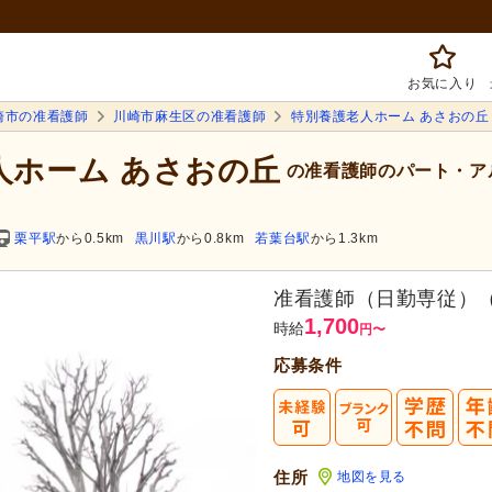
お気に入り
崎市の准看護師
川崎市麻生区の准看護師
特別養護老人ホーム あさおの丘
人ホーム あさおの丘
の准看護師のパート・ア
栗平駅
から0.5km
黒川駅
から0.8km
若葉台駅
から1.3km
准看護師（日勤専従）
1,700
時給
円
〜
応募条件
住所
地図を見る