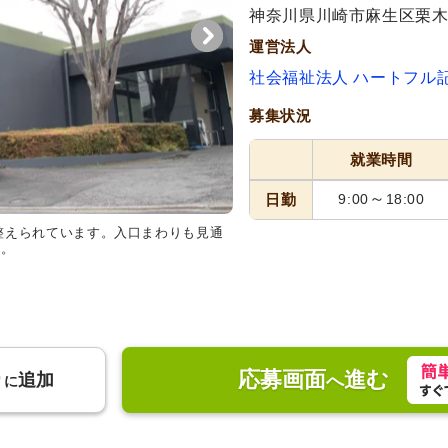
神奈川県川崎市麻生区栗木台1
運営法人
社会福祉法人 ハートフル
募集状況
就業時間
～
日勤
9:00
18:00
整えられています。入口まわりも見通
居室
木目調の収納が備わった落
す。
ルがあり、安心して過ごしやすい
応募画面
進む
り
追加
へ
に