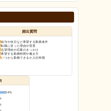
頻出質問
給与や休日など希望する勤務条件
転職に至った理由や背景
志望理由や応募のきっかけ
希望する勤務時間や働き方
いつから勤務できるか入社時期
向
54%
%
%
%