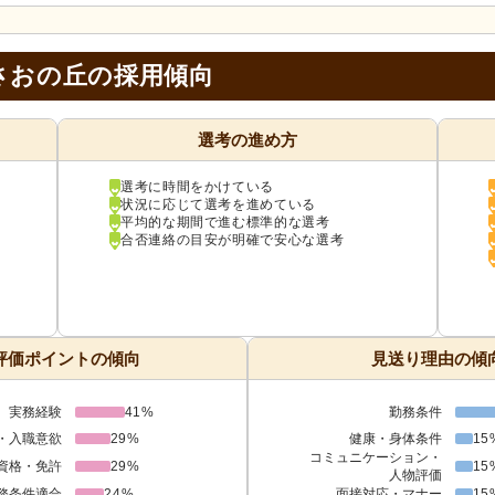
さおの丘の採用傾向
選考の進め方
選考に時間をかけている
状況に応じて選考を進めている
平均的な期間で進む標準的な選考
合否連絡の目安が明確で安心な選考
評価ポイントの傾向
見送り理由の傾
実務経験
41%
勤務条件
・入職意欲
29%
健康・身体条件
15
コミュニケーション・
資格・免許
29%
15
人物評価
務条件適合
24%
面接対応・マナー
15