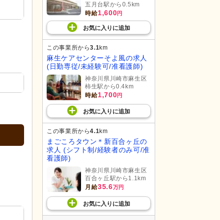
五月台駅から0.5km
1,600
時給
円
お気に入り
に
追加
この事業所から
3.1
km
麻生ケアセンターそよ風の求人
(日勤専従/未経験可/准看護師)
神奈川県川崎市麻生区
柿生駅から0.4km
1,700
時給
円
お気に入り
に
追加
この事業所から
4.1
km
まごころタウン＊新百合ヶ丘の
求人 (シフト制/経験者のみ可/准
看護師)
神奈川県川崎市麻生区
百合ヶ丘駅から1.1km
35.6
月給
万円
お気に入り
に
追加