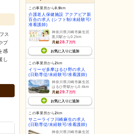
この事業所から
0.9
km
介護老人保健施設 アクアピア新
百合の求人 (シフト制/未経験可/
准看護師)
神奈川県川崎市麻生区
フス
黒川駅から0.2km
28.7
月給
やプ
万円
を感
お気に入り
に
追加
援し
この事業所から
2
km
イリーゼ多摩はるひ野の求人
(日勤専従/未経験可/准看護師)
神奈川県川崎市麻生区
はるひ野駅から0.4km
29.7
月給
万円
お気に入り
に
追加
この事業所から
2
km
サニーライフ川崎麻生の求人
(日勤専従/未経験可/准看護師)
神奈川県川崎市麻生区