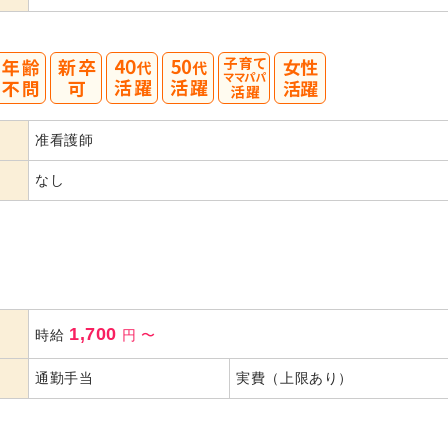
40
50
准看護師
代活躍
代活躍
なし
1,700
時給
円
〜
通勤手当
実費（上限あり）