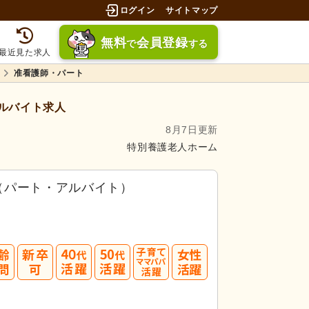
ログイン
サイトマップ
無料
会員登録
で
する
最近見た求人
准看護師・パート
ルバイト求人
8月7日更新
特別養護老人ホーム
（パート・アルバイト）
40
50