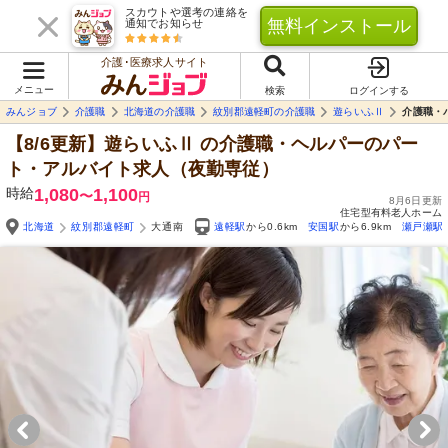
スカウトや選考の連絡を
無料インストール
通知でお知らせ
介護･医療求人サイト
メニュー
検索
ログインする
みんジョブ
介護職
北海道の介護職
紋別郡遠軽町の介護職
遊らいふⅡ
介護職・
【8/6更新】遊らいふⅡ
の介護職・ヘルパーのパー
ト・アルバイト求人（夜勤専従）
時給
1,080
1,100
〜
円
8月6日更新
住宅型有料老人ホーム
北海道
紋別郡遠軽町
大通南
遠軽駅
から0.6km
安国駅
から6.9km
瀬戸瀬駅