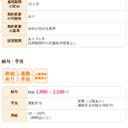
雇用期間
12ヵ月
の定め
契約更新
あり
の可能性
契約更新
会社が定める基準
の基準
あり 3ヵ月
試用期間
試用期間中の労働条件変更なし
給与・手当
人事評価制度
1,080
1,100
給与
時給
〜
円
あり
実費（上限あり）
手当
通勤手当
通勤手当月額 6,000 円
10 ～ 50円
昇給
（時間あたり）