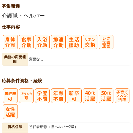
募集職種
介護職・ヘルパー
仕事内容
レク企画・運
業務の変更範
変更なし
囲
営
応募条件
資格・経験
子育てママパ
パ活躍
資格必須
初任者研修（旧ヘルパー2級）