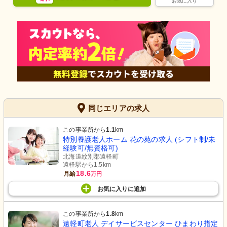
お気に入り
同じエリアの求人
この事業所から
1.1
km
特別養護老人ホーム 花の苑の求人 (シフト制/未
経験可/無資格可)
北海道紋別郡遠軽町
遠軽駅から1.5km
18.6
月給
万円
お気に入り
に
追加
この事業所から
1.8
km
遠軽町老人 デイサービスセンター ひまわり指定