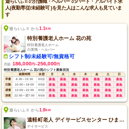
遊らいふⅡの介護職・ヘルパー のパート・アルバイト求
人(夜勤専従/未経験可 )を見た人はこんな求人も見ていま
す
1.1
遊らいふⅡ から
km
特別養護老人ホーム 花の苑
特別養護老人ホーム
介護職・ヘルパー
シフト制/未経験可/無資格可
186,000
256,000
月給
円
円
〜
特別養護老人ホーム 花の苑のシフト募集状況
就業時間
休憩
月
火
水
木
金
土
日
早番
6:30
～
15:30
60
分
募集
募集
募集
募集
募集
募集
募集
日勤
10:00
～
19:00
60
分
募集
募集
募集
募集
募集
募集
募集
遅番
13:00
～
22:00
60
分
募集
募集
募集
募集
募集
募集
募集
深夜
22:00
～
翌7:00
60
分
募集
募集
募集
募集
募集
募集
募集
1.8
遊らいふⅡ から
km
遠軽町老人 デイサービスセンター ひまわり指定 通所介護事業所
デイサービス