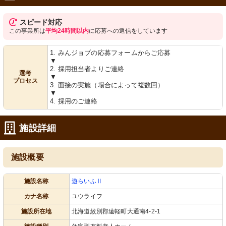
スピード対応
この事業所は
平均24時間以内
に応募への返信をしています
1. みんジョブの応募フォームからご応募
▼
2. 採用担当者よりご連絡
選考
▼
プロセス
3. 面接の実施（場合によって複数回）
▼
4. 採用のご連絡
施設詳細
施設概要
施設名称
遊らいふⅡ
カナ名称
ユウライフ
施設所在地
北海道紋別郡遠軽町大通南4-2-1