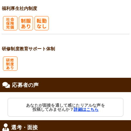
福利厚生
社内制度
社
会保険完備
研修制度
教育
サポート体制
研
応募者の声
修制度あり
あなたが面接を通して感じたリアルな声を
投稿してみませんか？
詳細はこちら
選考・面接