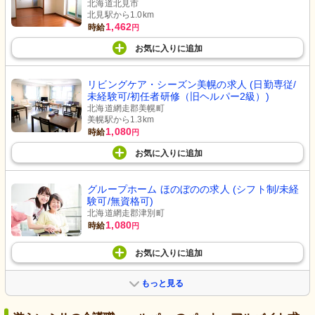
北海道北見市
北見駅から1.0km
1,462
時給
円
お気に入り
に
追加
リビングケア・シーズン美幌の求人 (日勤専従/
未経験可/初任者研修（旧ヘルパー2級）)
北海道網走郡美幌町
美幌駅から1.3km
1,080
時給
円
お気に入り
に
追加
グループホーム ほのぼのの求人 (シフト制/未経
験可/無資格可)
北海道網走郡津別町
1,080
時給
円
お気に入り
に
追加
もっと見る