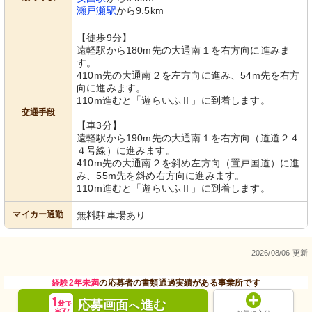
瀬戸瀬駅
から9.5km
【徒歩9分】
遠軽駅から180m先の大通南１を右方向に進みま
す。
410m先の大通南２を左方向に進み、54m先を右方
向に進みます。
110m進むと「遊らいふⅡ」に到着します。
交通手段
【車3分】
遠軽駅から190m先の大通南１を右方向（道道２４
４号線）に進みます。
410m先の大通南２を斜め左方向（置戸国道）に進
み、55m先を斜め右方向に進みます。
110m進むと「遊らいふⅡ」に到着します。
マイカー通勤
無料駐車場あり
2026/08/06 更新
経験2年未満
の応募者の書類通過実績がある事業所です
応募画面
進む
へ