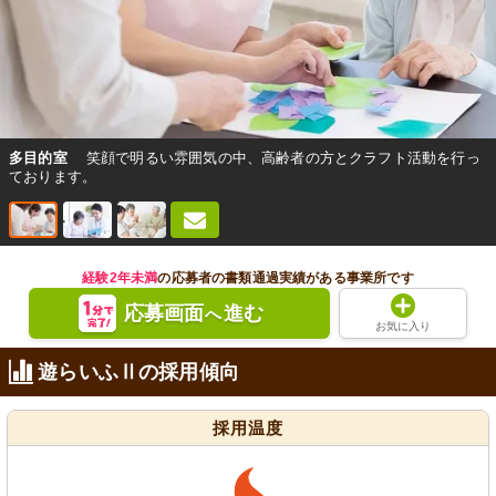
多目的室
笑顔で明るい雰囲気の中、高齢者の方とクラフト活動を行っ
ております。
経験2年未満
の応募者の書類通過実績がある事業所です
応募画面
進む
へ
お気に入り
遊らいふⅡの採用傾向
採用温度