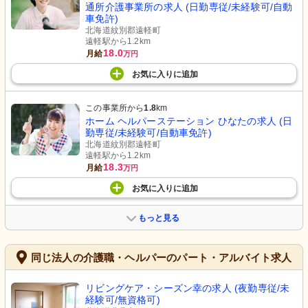
通所介護事業所の求人 (日勤専従/未経験可/自動
車免許)
北海道紋別郡遠軽町
遠軽駅から1.2km
18.0
月給
万円
お気に入り
に
追加
この事業所から
1.8
km
ホーム ヘルパーステーション ひなたの求人 (日
勤専従/未経験可/自動車免許)
北海道紋別郡遠軽町
遠軽駅から1.2km
18.3
月給
万円
お気に入り
に
追加
もっと見る
同じ法人の介護職・ヘルパーのパート・アルバイト求人
リビングケア・シーズン幸の求人 (夜勤専従/未
経験可/無資格可)