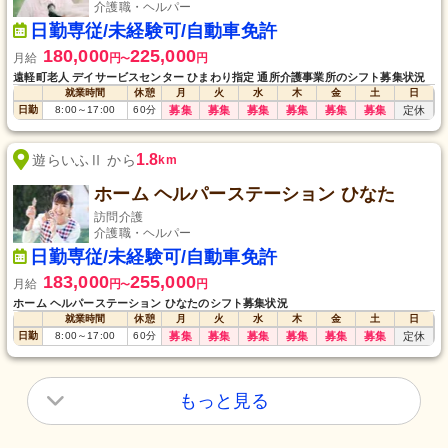
介護職・ヘルパー
日勤専従/未経験可/自動車免許
180,000
225,000
月給
円
円
〜
遠軽町老人 デイサービスセンター ひまわり指定 通所介護事業所のシフト募集状況
就業時間
休憩
月
火
水
木
金
土
日
日勤
8:00
～
17:00
60
分
募集
募集
募集
募集
募集
募集
定休
1.8
遊らいふⅡ から
km
ホーム ヘルパーステーション ひなた
訪問介護
介護職・ヘルパー
日勤専従/未経験可/自動車免許
183,000
255,000
月給
円
円
〜
ホーム ヘルパーステーション ひなたのシフト募集状況
就業時間
休憩
月
火
水
木
金
土
日
日勤
8:00
～
17:00
60
分
募集
募集
募集
募集
募集
募集
定休
もっと見る