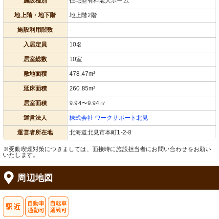
施設種別
住宅型有料老人ホーム
地上階・地下階
地上階2階
施設利用階数
-
入居定員
10名
居室総数
10室
敷地面積
478.47m²
延床面積
260.85m²
居室面積
9.94〜9.94㎡
運営法人
株式会社 ワークサポート北見
運営者所在地
北海道北見市本町1-2-8
※受動喫煙対策につきましては、面接時に施設担当者にお問い合わせをお願い
いたします。
周辺地図