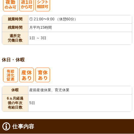
週
シ
就業時間
① 21:00〜9:00 （休憩60分）
1日から可
フト相談可
残業時間
月平均15時間
週所定
1日 ～ 3日
労働日数
休日・休暇
有
休暇
産前産後休業、育児休業
給消化促進
6ヵ月経過
後の年次
5日
有給日数
仕事内容