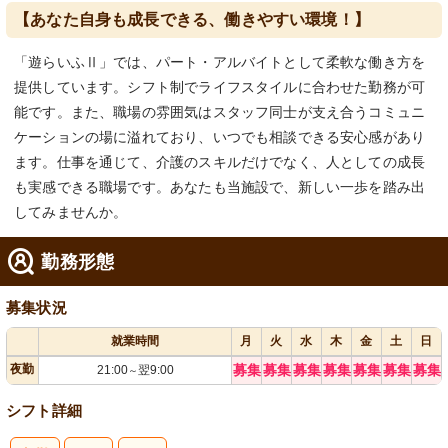
【あなた自身も成長できる、働きやすい環境！】
「遊らいふⅡ」では、パート・アルバイトとして柔軟な働き方を
提供しています。シフト制でライフスタイルに合わせた勤務が可
能です。また、職場の雰囲気はスタッフ同士が支え合うコミュニ
ケーションの場に溢れており、いつでも相談できる安心感があり
ます。仕事を通じて、介護のスキルだけでなく、人としての成長
も実感できる職場です。あなたも当施設で、新しい一歩を踏み出
してみませんか。
勤務形態
募集状況
就業時間
月
火
水
木
金
土
日
夜勤
募集
募集
募集
募集
募集
募集
募集
21:00
翌9:00
～
シフト詳細