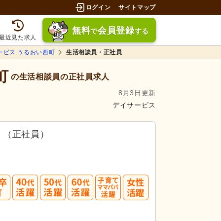
ログイン
サイトマップ
無料
会員登録
で
する
最近見た求人
ービス うるおい西町
生活相談員・正社員
町
の生活相談員の正社員求人
8月3日更新
デイサービス
）（正社員）
40
50
60