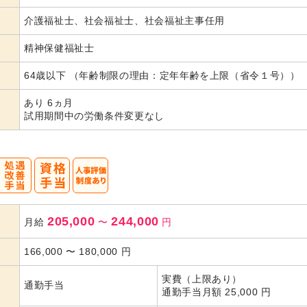
代活躍
代活躍
代活躍
介護福祉士、社会福祉士、社会福祉主事任用
精神保健福祉士
64歳以下 （年齢制限の理由：定年年齢を上限（省令１号））
あり 6ヵ月
試用期間中の労働条件変更なし
205,000
244,000
月給
〜
円
166,000
〜
180,000
円
実費（上限あり）
通勤手当
通勤手当月額 25,000 円