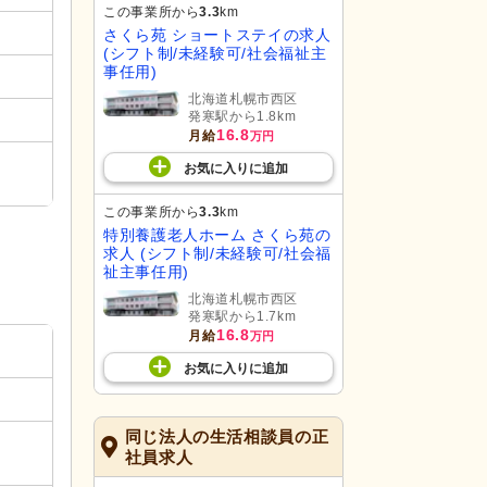
この事業所から
3.3
km
さくら苑 ショートステイの求人
(シフト制/未経験可/社会福祉主
事任用)
北海道札幌市西区
発寒駅から1.8km
16.8
月給
万円
お気に入り
に
追加
この事業所から
3.3
km
特別養護老人ホーム さくら苑の
求人 (シフト制/未経験可/社会福
祉主事任用)
北海道札幌市西区
発寒駅から1.7km
16.8
月給
万円
お気に入り
に
追加
同じ法人の生活相談員の正
社員求人