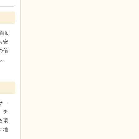
自動
も安
の信
し、
サー
、チ
る環
に地