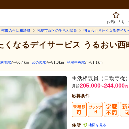
お気に入り
札幌市の生活相談員
札幌市西区の生活相談員
明日も行きたくなるデイサ
きたくなるデイサービス うるおい西
発寒南駅
から0.4km
宮の沢駅
から1.0km
発寒中央駅
から1.1km
生活相談員（日勤専従
205,000
244,000
月給
〜
円
応募条件
住所
地図を見る