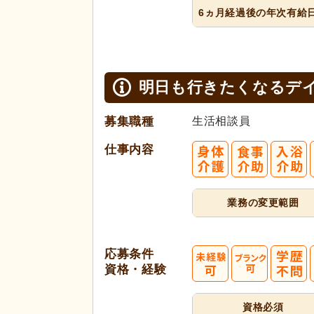
6ヵ月経過
後の年次
有給
明日も行きたくなるデイ
募集職種
生活相談員
仕事内容
業務の変更範囲
応募条件
資格・経験
資格必須