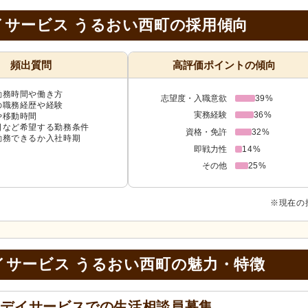
サービス うるおい西町の採用傾向
頻出質問
高評価ポイントの傾向
勤務時間や働き方
志望度・入職意欲
39%
の職務経歴や経験
実務経験
36%
や移動時間
日など希望する勤務条件
資格・免許
32%
勤務できるか入社時期
即戦力性
14%
その他
25%
※現在の
イサービス うるおい西町の
魅力・特徴
るデイサービスでの生活相談員募集