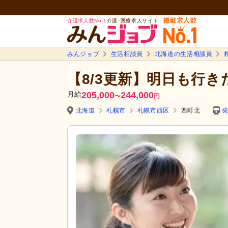
介護求人数No.1
介護･医療求人サイト
みんジョブ
生活相談員
北海道の生活相談員
【8/3更新】明日も行
月給
205,000
244,000
〜
円
北海道
札幌市
札幌市西区
西町北