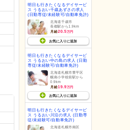
明日も行きたくなるデイサービ
ス うるおい千歳あずさの求人
(日勤専従/未経験可/自動車免許)
北海道千歳市
長都駅から1.9km
20.5
月給
万円
お気に入り
に
追加
明日も行きたくなるデイサービ
ス うるおい中の島の求人 (日勤
専従/未経験可/自動車免許)
北海道札幌市豊平区
幌南小学校前駅から
0.9km
19.9
月給
万円
お気に入り
に
追加
明日も行きたくなるデイサービ
ス うるおい川沿の求人 (日勤専
従/未経験可/自動車免許)
北海道札幌市南区