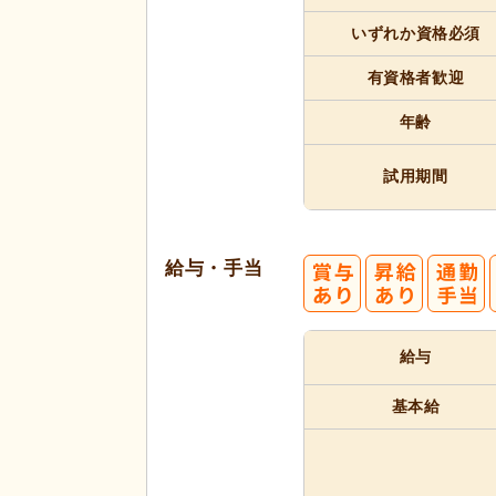
いずれか
資格必須
有資格者
歓迎
年齢
試用期間
給与・手当
給与
基本給