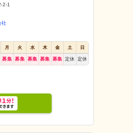
代活躍
代活躍
代活躍
2-1
会社
月
火
水
木
金
土
日
募集
募集
募集
募集
募集
定休
定休