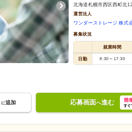
北海道札幌市西区西町北12-
運営法人
ワンダーストレージ 株式
募集状況
就業時間
～
日勤
8:30
17:30
応募画面
進む
り
追加
へ
に