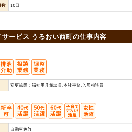
日数
10日
サービス うるおい西町の
仕事内容
変更範囲：福祉用具相談員,本社事務,入居相談員
40
50
60
自動車免許