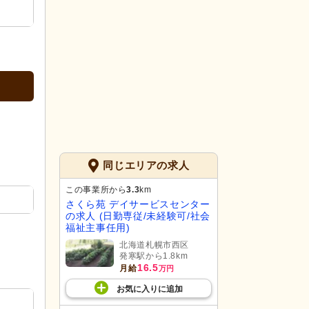
同じエリアの求人
この事業所から
3.3
km
さくら苑 デイサービスセンター
の求人 (日勤専従/未経験可/社会
福祉主事任用)
北海道札幌市西区
発寒駅から1.8km
16.5
月給
万円
お気に入り
に
追加