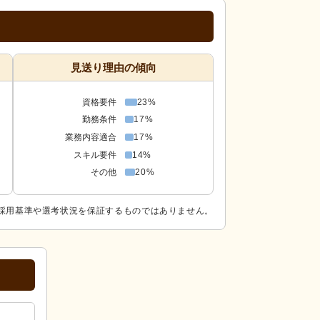
見送り理由の傾向
資格要件
23%
勤務条件
17%
業務内容適合
17%
スキル要件
14%
その他
20%
採用基準や選考状況を保証するものではありません。