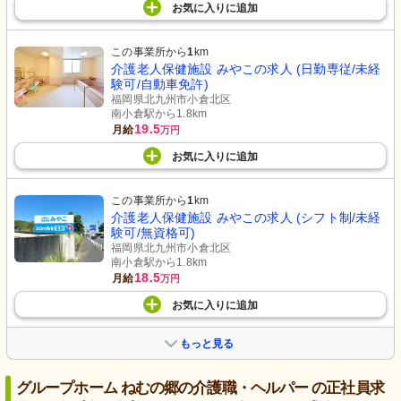
お気に入り
に
追加
この事業所から
1
km
介護老人保健施設 みやこの求人 (日勤専従/未経
験可/自動車免許)
福岡県北九州市小倉北区
南小倉駅から1.8km
19.5
月給
万円
お気に入り
に
追加
この事業所から
1
km
介護老人保健施設 みやこの求人 (シフト制/未経
験可/無資格可)
福岡県北九州市小倉北区
南小倉駅から1.8km
18.5
月給
万円
お気に入り
に
追加
もっと見る
グループホーム ねむの郷の介護職・ヘルパー の正社員求