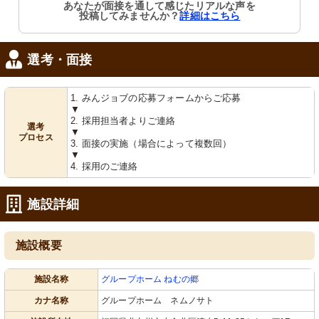
明るく広々とした食事エリアで、利用
広々とした駐車場と自然豊かな環境が
あなたが面接を通して感じたリアルな声を
者同士の交流を促進しています。ゆと
魅力です。清潔感のある建物で、安心
投稿してみませんか？
詳細はこちら
りあるこの空間は居心地が良さそうで
の職場を提供いたします。
す。
選考・面接
1. みんジョブの応募フォームからご応募
▼
2. 採用担当者よりご連絡
選考
▼
プロセス
3. 面接の実施（場合によって複数回）
▼
4. 採用のご連絡
施設詳細
施設概要
施設名称
グループホーム ねむの郷
カナ名称
グループホーム ネムノサト