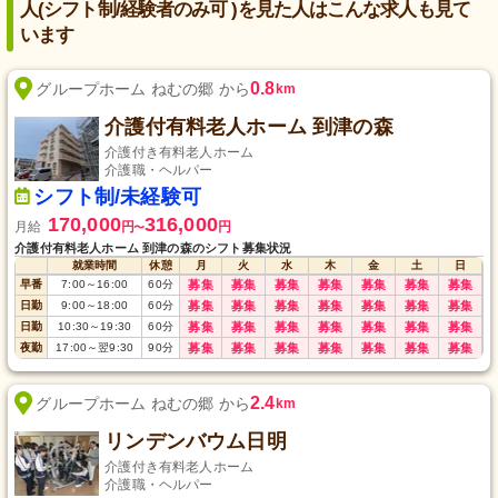
人(シフト制/経験者のみ可 )を見た人はこんな求人も見て
います
0.8
グループホーム ねむの郷 から
km
介護付有料老人ホーム 到津の森
介護付き有料老人ホーム
介護職・ヘルパー
シフト制/未経験可
170,000
316,000
月給
円
円
〜
介護付有料老人ホーム 到津の森のシフト募集状況
就業時間
休憩
月
火
水
木
金
土
日
早番
7:00
～
16:00
60
分
募集
募集
募集
募集
募集
募集
募集
日勤
9:00
～
18:00
60
分
募集
募集
募集
募集
募集
募集
募集
日勤
10:30
～
19:30
60
分
募集
募集
募集
募集
募集
募集
募集
夜勤
17:00
～
翌9:30
90
分
募集
募集
募集
募集
募集
募集
募集
2.4
グループホーム ねむの郷 から
km
リンデンバウム日明
介護付き有料老人ホーム
介護職・ヘルパー