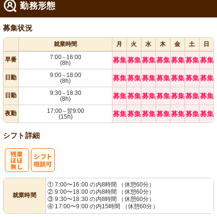
勤務形態
募集状況
就業時間
月
火
水
木
金
土
日
7:00
16:00
～
早番
募集
募集
募集
募集
募集
募集
募集
(8h)
9:00
18:00
～
日勤
募集
募集
募集
募集
募集
募集
募集
(8h)
9:30
18:30
～
日勤
募集
募集
募集
募集
募集
募集
募集
(8h)
17:00
翌9:00
～
夜勤
募集
募集
募集
募集
募集
募集
募集
(15h)
シフト詳細
残
シ
① 7:00〜16:00 の内8時間 （休憩60分）
② 9:00〜18:00 の内8時間 （休憩60分）
就業時間
業ほぼなし
フト相談可
③ 9:30〜18:30 の内8時間 （休憩60分）
④ 17:00〜9:00 の内15時間 （休憩60分）