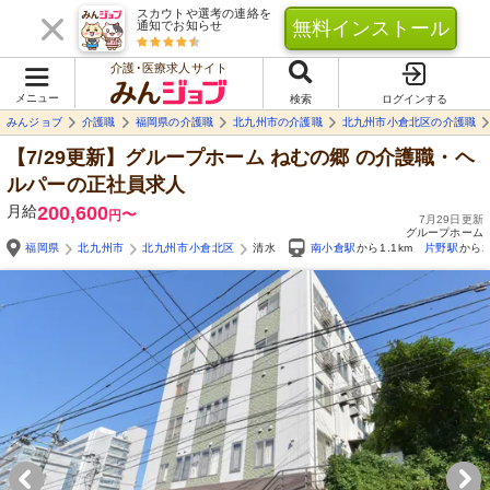
スカウトや選考の連絡を
無料インストール
通知でお知らせ
介護･医療求人サイト
メニュー
検索
ログインする
みんジョブ
介護職
福岡県の介護職
北九州市の介護職
北九州市小倉北区の介護職
【7/29更新】グループホーム ねむの郷
の介護職・ヘ
ルパーの正社員求人
月給
200,600
〜
円
7月29日更新
グループホーム
福岡県
北九州市
北九州市小倉北区
清水
南小倉駅
から1.1km
片野駅
から2
Yo
自由