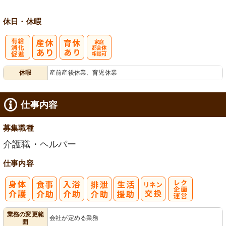
休日・休暇
有
家庭都合休相
休暇
産前産後休業、育児休業
給消化促進
談可
仕事内容
募集職種
介護職・ヘルパー
仕事内容
レク企画・運
業務の変更範
会社が定める業務
囲
営