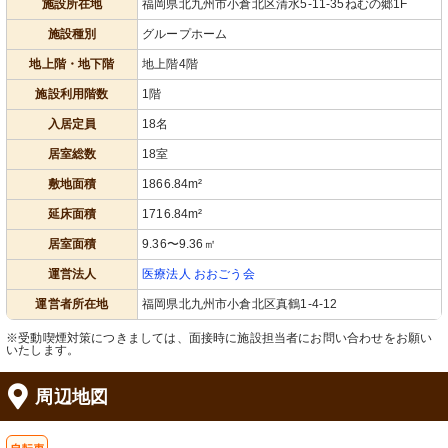
施設所在地
福岡県北九州市小倉北区清水5-11-35ねむの郷1F
施設種別
グループホーム
地上階・地下階
地上階4階
施設利用階数
1階
入居定員
18名
居室総数
18室
敷地面積
1866.84m²
延床面積
1716.84m²
居室面積
9.36〜9.36㎡
運営法人
医療法人 おおごう会
運営者所在地
福岡県北九州市小倉北区真鶴1-4-12
※受動喫煙対策につきましては、面接時に施設担当者にお問い合わせをお願い
いたします。
周辺地図