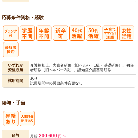
応募条件
資格・経験
子育てママパ
パ活躍
いずれか
介護福祉士、実務者研修（旧ヘルパー1級・基礎研修）、初任
資格必須
者研修（旧ヘルパー2級）、認知症介護基礎研修
あり
試用期間
試用期間中の労働条件変更なし
給与・手当
人事評価制度
200,600
給与
月給
円
〜