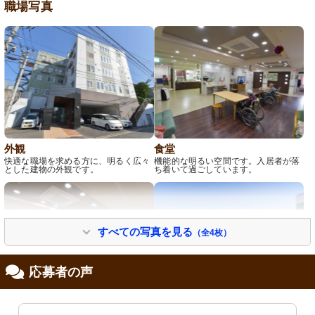
職場写真
外観
食堂
快適な職場を求める方に、明るく広々
機能的な明るい空間です。入居者が落
とした建物の外観です。
ち着いて過ごしています。
すべての写真を見る
（全4枚）
応募者の声
食堂
屋上