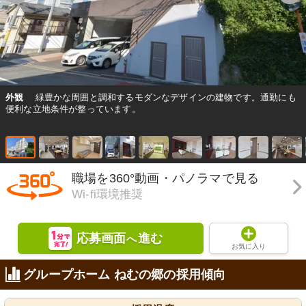
外観
緑豊かな周囲と調和するモダンなデザインの建物です。通勤にも
便利な立地条件が整っています。
職場を360°動画・パノラマで見る
Wi-fi環境推奨
応募画面
進む
へ
お気に入り
グループホーム ねむの郷の採用傾向