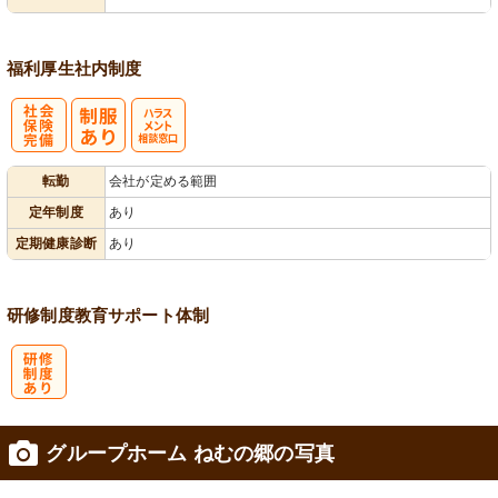
あり
福利厚生
社内制度
社
ハラスメント
転勤
会社が定める範囲
会保険完備
相談窓口
定年制度
あり
定期健康診断
あり
研修制度
教育
サポート体制
研
グループホーム ねむの郷の写真
修制度あり