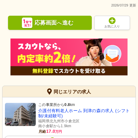
2026/07/29 更新
応募画面
進む
へ
お気に入り
同じエリアの求人
この事業所から
0.8
km
介護付有料老人ホーム 到津の森の求人 (シフト
制/未経験可)
福岡県北九州市小倉北区
南小倉駅から1.9km
17.0
月給
万円