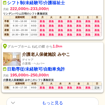
シフト制/未経験可/介護福祉士
222,000
233,000
月給
円
円
〜
リンデンバウム日明のシフト募集状況
就業時間
休憩
月
火
水
木
金
土
日
早番
7:00
～
16:00
60
分
募集
募集
募集
募集
募集
募集
募集
日勤
8:30
～
17:30
60
分
募集
募集
募集
募集
募集
募集
募集
遅番
11:00
～
20:00
60
分
募集
募集
募集
募集
募集
募集
募集
夜勤
16:30
～
翌9:00
120
分
募集
募集
募集
募集
募集
募集
募集
1.0
グループホーム ねむの郷 から
km
介護老人保健施設 みやこ
デイケア
介護職・ヘルパー
日勤専従/未経験可/自動車免許
195,000
250,000
月給
円
円
〜
介護老人保健施設 みやこのシフト募集状況
就業時間
休憩
月
火
水
木
金
土
日
日勤
8:30
～
17:30
60
分
募集
募集
募集
募集
募集
募集
定休
もっと見る