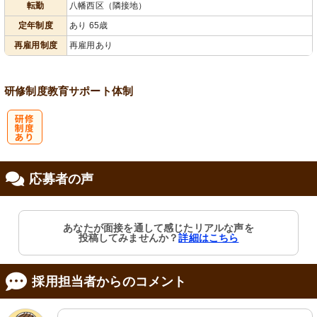
転勤
八幡西区（隣接地）
定年制度
あり 65歳
再雇用制度
再雇用あり
研修制度
教育
サポート体制
研
応募者の声
修制度あり
あなたが面接を通して感じたリアルな声を
投稿してみませんか？
詳細はこちら
採用担当者からのコメント