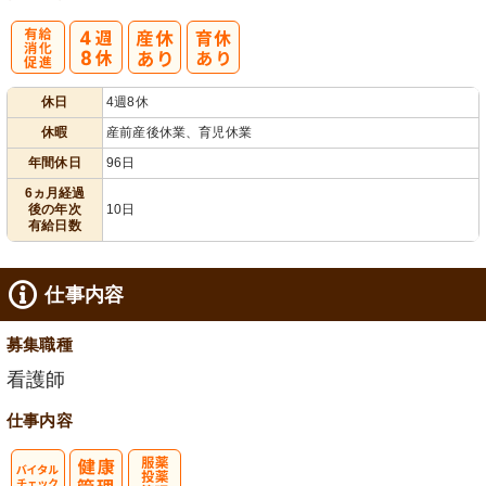
有
休日
4週8休
給消化促進
休暇
産前産後休業、育児休業
年間休日
96日
6ヵ月経過
後の年次
10日
有給日数
仕事内容
募集職種
看護師
仕事内容