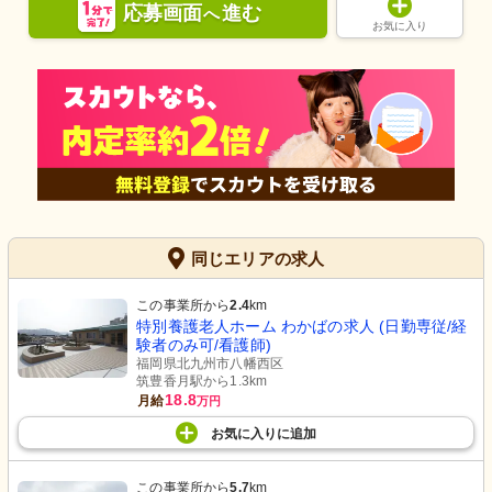
応募画面
進む
へ
お気に入り
同じエリアの求人
この事業所から
2.4
km
特別養護老人ホーム わかばの求人 (日勤専従/経
験者のみ可/看護師)
福岡県北九州市八幡西区
筑豊香月駅から1.3km
18.8
月給
万円
お気に入り
に
追加
この事業所から
5.7
km