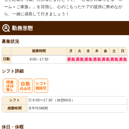
ーム＝ご家族』」を目指し、心のこもったケアの提供に努めなが
ら、一緒に成長して行きましょう！
勤務形態
募集状況
就業時間
月
火
水
木
金
土
日
日勤
募集
募集
募集
募集
募集
募集
募集
9:00
17:30
～
シフト詳細
残
シ
シフト
① 9:00〜17:30 （休憩60分）
業ほぼなし
フト相談可
残業時間
月平均5時間
休日・休暇