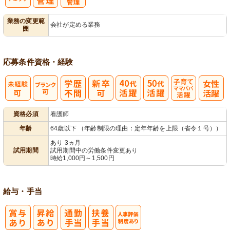
バイタルチェ
服薬・投薬管
業務の変更範
会社が定める業務
囲
ック
理
応募条件
資格・経験
子育てママパ
資格必須
看護師
パ活躍
年齢
64歳以下 （年齢制限の理由：定年年齢を上限（省令１号））
あり 3ヵ月
試用期間
試用期間中の労働条件変更あり
時給1,000円～1,500円
給与・手当
人事評価制度