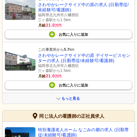
さわやかレークサイド中の原の求人 (日勤専従/
未経験可/看護師)
福岡県北九州市八幡西区
三ヶ森駅から1.5km
21.0
月給
万円
お気に入り
に
追加
この事業所から
5.7
km
さわやかレークサイド中の原 デイサービスセン
ターの求人 (日勤専従/未経験可/看護師)
福岡県北九州市八幡西区
三ヶ森駅から1.5km
21.0
月給
万円
お気に入り
に
追加
もっと見る
同じ法人の看護師の正社員求人
特別養護老人ホーム なごみの郷の求人 (日勤専
従/未経験可/看護師)