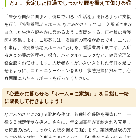
と』。安定した待遇でしっかり腰を据えて働ける◎
「豊かな自然に囲まれ、健康で明るい生活を」送れるように支援
を行う『特別養護老人ホーム なごみのさと』では、入所者さまが
自立した生活を健やかに営めるように支援をする、正社員の看護
師を募集します。ご応募には、看護師の資格が必要です。主なお
仕事は、特別養護老人ホームにおける、看護業務全般です。入所
者さまの薬の管理や、採血、バイタルチェックなど、健康管理業
務全般をお任せします。入所者さまがいきいきとした毎日を過ご
せるように、コミュニケーションを図り、状態把握に努めて、心
身両面にわたるサポートを行ってください。
「心豊かに暮らせる『ホーム＝ご家族』」を目指し一緒
に成長して行きましょう！
なごみのさとにおける勤務条件は、各種社会保険を完備して、一
律６５歳定年制を導入。さらに、年２回賞与が支給される安定し
た待遇のため、しっかりと腰を据えて働けます。業務未経験の方
もご応募が可能。入所者さまにとって、「心豊かに暮らせる『ホ