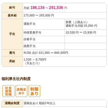
186,136
281,536
給与
月給
〜
円
あり
基本給
175,600
〜
265,600
円
実費（上限あり）
通勤手当
通勤手当月額 25,000 円
特殊業務手当
10,536 円 〜 15,936 円
手当
扶養手当
残業手当
賞与
年2回 合計 331,360 〜 846,400円
1,500 ～ 6,700円
昇給
（月あたり）
福利厚生
社内制度
社
退職金制度
退職金あり 勤続2年以上
会保険完備