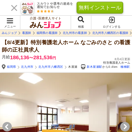
スカウトや選考の連絡を
無料インストール
通知でお知らせ
介護･医療求人サイト
メニュー
検索
ログインする
みんジョブ
看護師
福岡県の看護師
北九州市の看護師
北九州市八幡西区の看護師
【8/4更新】特別養護老人ホーム なごみのさと
の看護
師の正社員求人
月給
186,136
281,536
〜
円
8月4日更新
特別養護老人ホーム
福岡県
北九州市
北九州市八幡西区
木屋瀬
新木屋瀬駅
から0.4km
楠橋駅