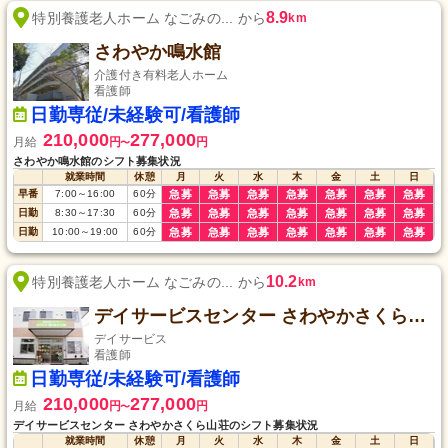
8.9
特別養護老人ホーム なごみの... から
km
さわやか鳴水館
介護付き有料老人ホーム
看護師
日勤専従/未経験可/看護師
210,000
277,000
月給
円
円
〜
さわやか鳴水館のシフト募集状況
就業時間
休憩
月
火
水
木
金
土
日
早番
7:00
～
16:00
60
分
急募
急募
急募
急募
急募
急募
急募
日勤
8:30
～
17:30
60
分
急募
急募
急募
急募
急募
急募
急募
日勤
10:00
～
19:00
60
分
急募
急募
急募
急募
急募
急募
急募
10.2
特別養護老人ホーム なごみの... から
km
デイサービスセンター さわやかさくら山荘
デイサービス
看護師
日勤専従/未経験可/看護師
210,000
277,000
月給
円
円
〜
デイサービスセンター さわやかさくら山荘のシフト募集状況
就業時間
休憩
月
火
水
木
金
土
日