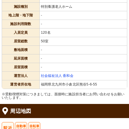
施設種別
特別養護老人ホーム
地上階・地下階
-
施設利用階数
-
入居定員
120名
居室総数
50室
敷地面積
-
延床面積
-
居室面積
-
運営法人
社会福祉法人 香和会
運営者所在地
福岡県北九州市小倉北区熊谷5-6-55
※受動喫煙対策につきましては、面接時に施設担当者にお問い合わせをお願い
いたします。
周辺地図