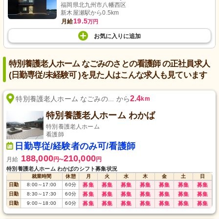
福岡県北九州市八幡西区
新木屋瀬駅から0.5km
19.5
月給
万円
お気に入り
に
追加
特別養護老人ホーム なごみのさとの看護師 の正社員求人
(日勤専従/未経験可 )を見た人はこんな求人も見ています
2.4
特別養護老人ホーム なごみの... から
km
特別養護老人ホーム わかば
特別養護老人ホーム
看護師
日勤専従/経験者のみ可/看護師
188,000
210,000
月給
円
円
〜
特別養護老人ホーム わかばのシフト募集状況
就業時間
休憩
月
火
水
木
金
土
日
日勤
8:00
～
17:00
60
分
募集
募集
募集
募集
募集
募集
募集
日勤
8:30
～
17:30
60
分
募集
募集
募集
募集
募集
募集
募集
日勤
9:00
～
18:00
60
分
募集
募集
募集
募集
募集
募集
募集