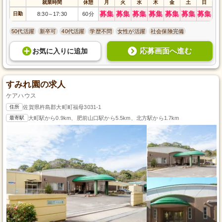
就業時間
休憩
月
火
水
木
金
土
日
募集
募集
募集
募集
募集
募集
募集
日勤
8:30
17:30
60分
～
50代活躍
新卒可
40代活躍
学歴不問
女性が活躍
社会保険完備
応募画面へ進む
お気に入り
に
追加
すみれ園の求人
ケアハウス
住所
佐賀県杵島郡大町町福母3031-1
最寄駅
大町駅から0.9km、肥前山口駅から5.5km、北方駅から1.7km