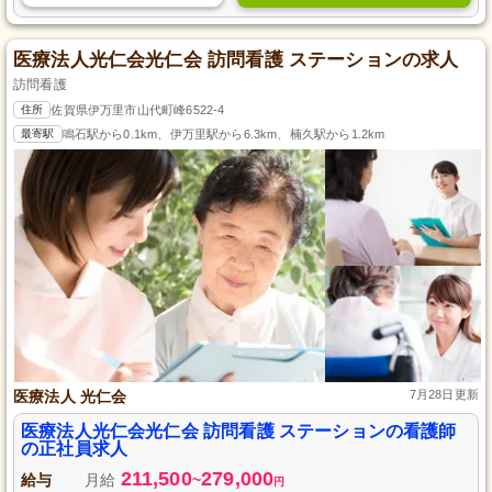
医療法人光仁会光仁会 訪問看護 ステーションの求人
訪問看護
住所
佐賀県伊万里市山代町峰6522-4
最寄駅
鳴石駅から0.1km、伊万里駅から6.3km、楠久駅から1.2km
医療法人 光仁会
7月28日更新
医療法人光仁会光仁会 訪問看護 ステーションの看護師
の正社員求人
211,500
279,000
給与
月給
~
円