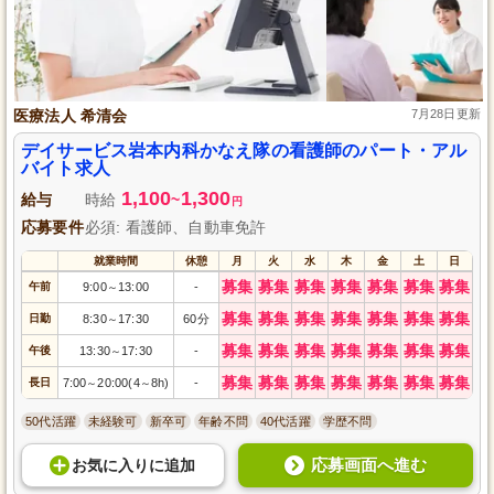
医療法人 希清会
7月28日更新
デイサービス岩本内科かなえ隊の看護師のパート・アル
バイト求人
1,100
1,300
給与
時給
~
円
応募要件
必須: 看護師、自動車免許
就業時間
休憩
月
火
水
木
金
土
日
募集
募集
募集
募集
募集
募集
募集
午前
9:00
13:00
-
～
募集
募集
募集
募集
募集
募集
募集
日勤
8:30
17:30
60分
～
募集
募集
募集
募集
募集
募集
募集
午後
13:30
17:30
-
～
募集
募集
募集
募集
募集
募集
募集
長日
7:00
20:00(4
8h)
-
～
～
50代活躍
未経験可
新卒可
年齢不問
40代活躍
学歴不問
応募画面へ進む
お気に入り
に
追加