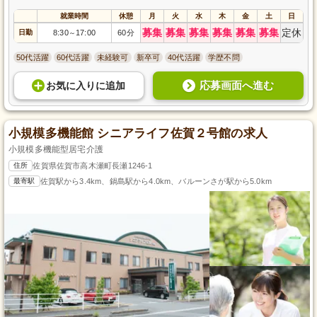
就業時間
休憩
月
火
水
木
金
土
日
募集
募集
募集
募集
募集
募集
定休
日勤
8:30
17:00
60分
～
50代活躍
60代活躍
未経験可
新卒可
40代活躍
学歴不問
応募画面へ進む
お気に入り
に
追加
小規模多機能館 シニアライフ佐賀２号館の求人
小規模多機能型居宅介護
住所
佐賀県佐賀市高木瀬町長瀬1246-1
最寄駅
佐賀駅から3.4km、鍋島駅から4.0km、バルーンさが駅から5.0km