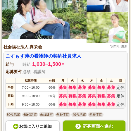
社会福祉法人 真栄会
7月28日更新
こすもす苑の看護師の契約社員求人
1,030
1,500
給与
時給
~
円
応募要件
必須: 看護師
就業時間
休憩
月
火
水
木
金
土
日
募集
募集
募集
募集
募集
募集
定休
早番
7:00
16:00
60分
～
募集
募集
募集
募集
募集
募集
定休
日勤
9:00
18:00
60分
～
募集
募集
募集
募集
募集
募集
定休
日勤
9:30
18:30
60分
～
50代活躍
60代活躍
未経験可
年齢不問
40代活躍
学歴不問
応募画面へ進む
お気に入り
に
追加