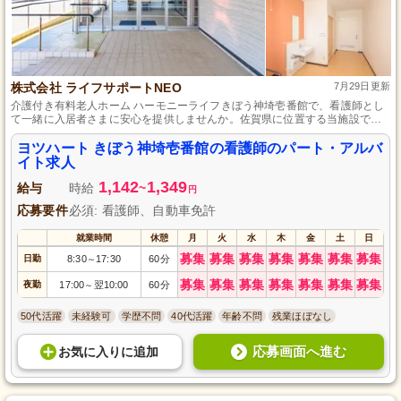
株式会社 ライフサポートNEO
7月29日更新
介護付き有料老人ホーム ハーモニーライフきぼう神埼壱番館で、看護師とし
て一緒に入居者さまに安心を提供しませんか。佐賀県に位置する当施設で
は、看護師の資格と自動車免許があれば、未経験からでも挑戦できる環境を
整えています。勤務日数の相談可能性や時間外勤務なし、キャリアアップ支
ヨツハート きぼう神埼壱番館の看護師のパート・アルバ
援など、あなたの成長と生活スタイルを考えた働き方ができる場所です。
イト求人
1,142
1,349
給与
時給
~
円
応募要件
必須: 看護師、自動車免許
就業時間
休憩
月
火
水
木
金
土
日
募集
募集
募集
募集
募集
募集
募集
日勤
8:30
17:30
60分
～
募集
募集
募集
募集
募集
募集
募集
夜勤
17:00
翌10:00
60分
～
50代活躍
未経験可
学歴不問
40代活躍
年齢不問
残業ほぼなし
応募画面へ進む
お気に入り
に
追加