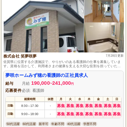
株式会社 笑夢咲夢
7月28日更新
佐賀県に位置する介護施設で、やりがいのある看護師の仕事を募集していま
す。資格を活かして、利用者さまの健康を支える大切な役割を担っていただ
くことができます。マイカー通勤が可能で、昇給の機会も定期的にあり、働
きがいも感じられる環境です。責任感を持って働ける方、一緒に佐賀県での
夢咲ホームみず穂の看護師の正社員求人
キャリアを築きませんか？
190,000
241,000
給与
月給
~
円
応募要件
必須: 看護師
就業時間
休憩
月
火
水
木
金
土
日
募集
募集
募集
募集
募集
募集
募集
日勤
8:30
17:30
-
～
募集
募集
募集
募集
募集
募集
募集
日勤
9:00
18:00
-
～
50代活躍
60代活躍
新卒可
年齢不問
40代活躍
学歴不問