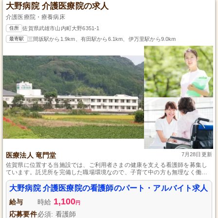
大野病院 介護医療院の求人
介護医療院・療養病床
住所
佐賀県武雄市山内町大野6351-1
最寄駅
三間坂駅から1.9km、有田駅から6.1km、伊万里駅から9.0km
医療法人 竜門堂
7月28日更新
佐賀県に位置する当施設では、ご利用者さまの健康を支える看護師を募集し
ています。託児所を完備した職場環境なので、子育て中の方も無理なく働い
ていただけます。また、マイカー通勤が可能で、気候に左右されない快適な
通勤が実現します。資格を活かし、一人ひとりのニーズに合わせた介護サー
大野病院 介護医療院の看護師のパート・アルバイト求人
ビスを提供するやりがいのある仕事です。未経験の方も歓迎いたしますの
1,100
で、ぜひこの機会にご応募ください。
給与
時給
円
応募要件
必須: 看護師