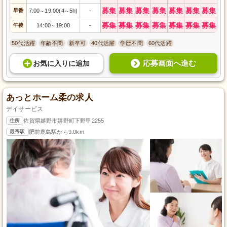
募集
募集
募集
募集
募集
募集
募集
早番
7:00
19:00(4
5h)
-
～
～
募集
募集
募集
募集
募集
募集
募集
午後
14:00
19:00
-
～
50代活躍
年齢不問
新卒可
40代活躍
学歴不問
60代活躍
応募画面へ進む
お気に入り
に
追加
あっとホーム柔の求人
デイサービス
住所
佐賀県嬉野市嬉野町下野甲2255
最寄駅
肥前鹿島駅から9.0km