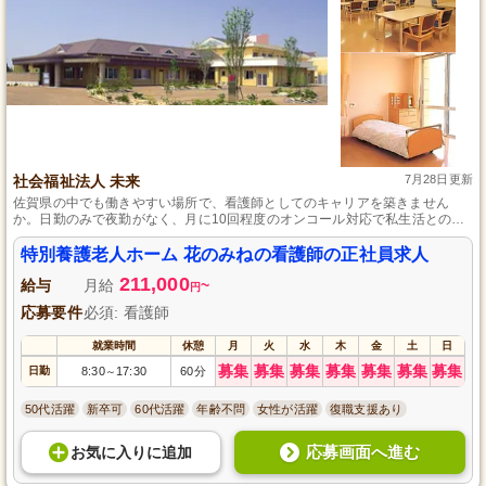
社会福祉法人 未来
7月28日更新
佐賀県の中でも働きやすい場所で、看護師としてのキャリアを築きません
か。日勤のみで夜勤がなく、月に10回程度のオンコール対応で私生活とのバ
ランスが取りやすいです。また、４週８休以上のシフト制で、有給休暇や産
休・育休の取得実績もあり、あなたの大切なライフイベントもしっかりサポ
特別養護老人ホーム 花のみねの看護師の正社員求人
ートします。
211,000
給与
月給
~
円
応募要件
必須: 看護師
就業時間
休憩
月
火
水
木
金
土
日
募集
募集
募集
募集
募集
募集
募集
日勤
8:30
17:30
60分
～
50代活躍
新卒可
60代活躍
年齢不問
女性が活躍
復職支援あり
応募画面へ進む
お気に入り
に
追加