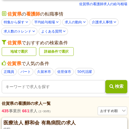
佐賀県の看護師求人の給与相場
佐賀県
の
看護師
の転職事情
特集から探す
平均給与相場
求人の動向
介護求人事情
求人数のトレンド
よくある質問
佐賀県
でおすすめの検索条件
地域で選択
詳細条件で選択
佐賀県
で人気の条件
正職員
パート
久留米市
佐世保市
50代活躍
検索
佐賀県
の
看護師
の求人一覧
435
事業所
661
求人
おすすめ順
(1~30件)
医療法人 醇和会 有島病院の求人