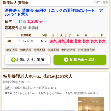
医療法人 賛健会
8月7日更新
医療法人 賛健会 保利クリニックの看護師のパート・ア
ルバイト求人
1,300
給与
時給
~
円
応募要件
必須: 看護師
就業時間
休憩
月
火
水
木
金
土
日
募集
募集
募集
募集
募集
募集
募集
日勤
8:30
17:30
60分
～
50代活躍
40代活躍
学歴不問
年齢不問
女性が活躍
社会保険完備
応募画面へ進む
お気に入り
に
追加
特別養護老人ホーム 花のみねの求人
特別養護老人ホーム
住所
佐賀県三養基郡みやき町西島2730-1
最寄駅
安武駅から4.1km、久留米駅から5.0km、久留米高校前駅から6.2km