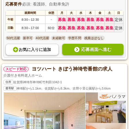
応募要件
必須: 看護師、自動車免許
就業時間
休憩
月
火
水
木
金
土
日
募集
募集
募集
募集
募集
募集
定休
午前
8:30
12:30
-
～
募集
募集
募集
募集
募集
募集
定休
日勤
8:30
17:00
60分
～
50代活躍
新卒可
40代活躍
未経験可
学歴不問
残業ほぼなし
応募画面へ進む
お気に入り
に
追加
ヨツハート きぼう神埼壱番館の求人
スピード対応
介護付き有料老人ホーム
住所
佐賀県神埼市神埼町竹利田1042-1
最寄駅
神埼駅から1.1km、佐賀駅から8.3km、吉野ケ里公園駅から3.6km
パノラマ