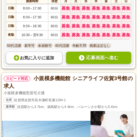
就業時間
休憩
月
火
水
木
金
土
日
募集
募集
募集
募集
募集
募集
募集
日勤
8:00
17:00
60分
～
募集
募集
募集
募集
募集
募集
募集
日勤
8:30
17:30
60分
～
募集
募集
募集
募集
募集
募集
募集
日勤
9:30
18:30
60分
～
募集
募集
募集
募集
募集
募集
募集
夜勤
16:30
翌9:30
60分
～
50代活躍
新卒可
未経験可
40代活躍
年齢不問
残業ほぼなし
応募画面へ進む
お気に入り
に
追加
小規模多機能館 シニアライフ佐賀3号館の
スピード対応
求人
小規模多機能型居宅介護
住所
佐賀県佐賀市高木瀬町長瀬1294-1
最寄駅
佐賀駅から3.7km、鍋島駅から4.4km、バルーンさが駅から5.4km