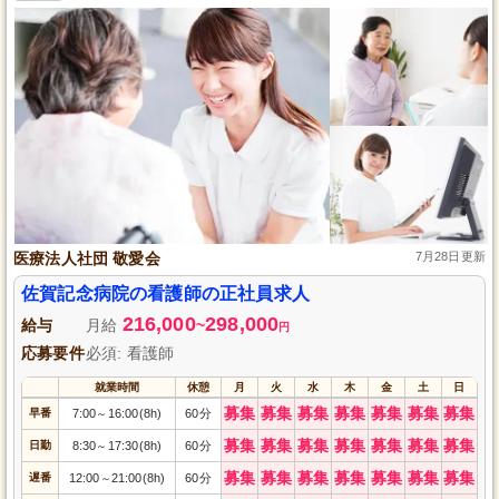
医療法人社団 敬愛会
7月28日更新
佐賀記念病院の看護師の正社員求人
216,000
298,000
給与
月給
~
円
応募要件
必須: 看護師
就業時間
休憩
月
火
水
木
金
土
日
募集
募集
募集
募集
募集
募集
募集
早番
7:00
16:00(8h)
60分
～
募集
募集
募集
募集
募集
募集
募集
日勤
8:30
17:30(8h)
60分
～
募集
募集
募集
募集
募集
募集
募集
遅番
12:00
21:00(8h)
60分
～