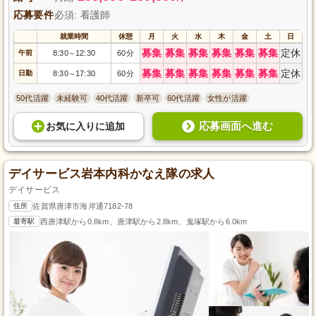
応募要件
必須: 看護師
就業時間
休憩
月
火
水
木
金
土
日
募集
募集
募集
募集
募集
募集
定休
午前
8:30
12:30
60分
～
募集
募集
募集
募集
募集
募集
定休
日勤
8:30
17:30
60分
～
50代活躍
未経験可
40代活躍
新卒可
60代活躍
女性が活躍
応募画面へ進む
お気に入り
に
追加
デイサービス岩本内科かなえ隊の求人
デイサービス
住所
佐賀県唐津市海岸通7182-78
最寄駅
西唐津駅から0.8km、唐津駅から2.8km、鬼塚駅から6.0km