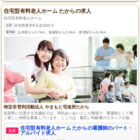
住宅型有料老人ホーム たからの求人
住宅型有料老人ホーム
住所
佐賀県唐津市石志3203-3
最寄駅
山本駅から0.7km、鬼塚駅から3.4km、唐津駅から6.0km
特定非営利活動法人 やまもと宅老所たから
佐賀県に位置する当施設では、和気あいあいとした職場で、看護師として働
く新しい仲間を募集しています。ここでは、幅広い年齢層のスタッフが協力
しあいながら、利用者さま一人ひとりに寄り添ったケアを提供しています。
特にバイタルチェックや健康管理など、看護師業務に専念でき、時間外労働
住宅型有料老人ホーム たからの看護師のパート・
急募
もほとんどなく、プライベートの時間を大切にできる環境です。資格を活か
アルバイト求人
し、あなたも私たちと共に働いてみませんか？