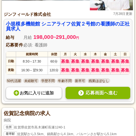
ジンフィールド株式会社
7月28日更新
小規模多機能館 シニアライフ佐賀２号館の看護師の正社
員求人
198,000
291,000
給与
月給
~
円
応募要件
必須: 看護師
就業時間
休憩
月
火
水
木
金
土
日
募集
募集
募集
募集
募集
募集
募集
日勤
8:30
17:30
60分
～
募集
募集
募集
募集
募集
募集
募集
夜勤
16:30
翌9:30
120分
～
50代活躍
未経験可
学歴不問
年齢不問
新卒可
残業ほぼなし
応募画面へ進む
お気に入り
に
追加
佐賀記念病院の求人
病院
住所
佐賀県佐賀市高木瀬町長瀬1240-1
最寄駅
佐賀駅から3.5km、鍋島駅から4.1km、バルーンさが駅から5.1km