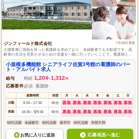
ジンフィールド株式会社
7月28日更新
介護業務に情熱を持った看護師を求めており、未経験者でも大歓迎です。高
齢者の生活を充実させるための支援を一緒に行っていくことで、看護師とし
ての専門性を活かしながら地域社会への貢献も実感できます。育成制度も充
実しており、パート・アルバイトの方にもしっかりとしたサポートを提供し
小規模多機能館 シニアライフ佐賀3号館の看護師のパー
ています。
ト・アルバイト求人
1,204
1,312
給与
時給
~
円
応募要件
必須: 看護師
就業時間
休憩
月
火
水
木
金
土
日
募集
募集
募集
募集
募集
募集
募集
日勤
8:30
17:30
60分
～
募集
募集
募集
募集
募集
募集
募集
夜勤
16:30
翌9:30
60分
～
50代活躍
未経験可
60代活躍
新卒可
40代活躍
学歴不問
応募画面へ進む
お気に入り
に
追加