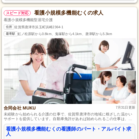
看護小規模多機能むくの求人
スピード対応
看護小規模多機能型居宅介護
住所
佐賀県唐津市浜玉町浜崎2364-1
最寄駅
虹ノ松原駅から0.8km、鬼塚駅から4.1km、唐津駅から5.3km
合同会社 MUKU
7月31日更新
未経験から始められる介護の仕事で、佐賀県唐津市の地域に根ざした温かい
サポートを提供しています。自動車免許があれば始められるこの仕事は、介
護福祉士の資格を活かしたい方にも最適です。資格取得支援も充実している
ため、成長しながら多くの方々の生活を支えるやりがいを感じられる職場で
看護小規模多機能むくの看護師のパート・アルバイト求
す。あなたも私たちと一緒に地域社会に貢献しませんか？
人