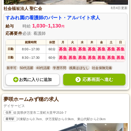
社会福祉法人 聖仁会
8月4日更新
すみれ園の看護師のパート・アルバイト求人
1,030
1,130
給与
時給
~
円
応募要件
必須: 看護師
就業時間
休憩
月
火
水
木
金
土
日
募集
募集
募集
募集
募集
募集
募集
日勤
8:00
17:00
60分
～
募集
募集
募集
募集
募集
募集
募集
日勤
8:30
17:30
60分
～
新卒可
50代活躍
40代活躍
学歴不問
残業ほぼなし
社会保険完備
応募画面へ進む
お気に入り
に
追加
夢咲ホームみず穂の求人
デイサービス
住所
佐賀県伊万里市二里町大里甲2516-7
最寄駅
川東駅から0.7km、伊万里駅から0.9km、東山代駅から2.0km