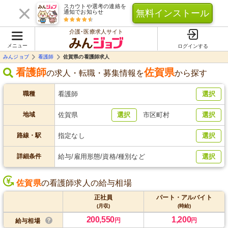
スカウトや選考の連絡を
無料インストール
通知でお知らせ
介護･医療求人サイト
メニュー
ログインする
みんジョブ
看護師
佐賀県の看護師求人
看護師
佐賀県
の求人・転職・募集情報を
から探す
職種
看護師
選択
地域
佐賀県
選択
市区町村
選択
路線・駅
指定なし
選択
詳細条件
給与/雇用形態/資格/種別など
選択
佐賀県
の看護師求人の給与相場
正社員
パート・アルバイト
(月収)
(時給)
200,550
1,200
円
円
給与相場