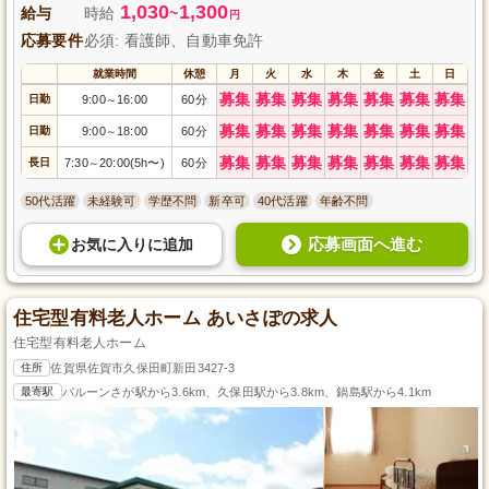
1,030
1,300
給与
時給
~
円
応募要件
必須: 看護師、自動車免許
就業時間
休憩
月
火
水
木
金
土
日
募集
募集
募集
募集
募集
募集
募集
日勤
9:00
16:00
60分
～
募集
募集
募集
募集
募集
募集
募集
日勤
9:00
18:00
60分
～
募集
募集
募集
募集
募集
募集
募集
長日
7:30
20:00(5h〜)
60分
～
50代活躍
未経験可
学歴不問
新卒可
40代活躍
年齢不問
応募画面へ進む
お気に入り
に
追加
住宅型有料老人ホーム あいさぽの求人
住宅型有料老人ホーム
住所
佐賀県佐賀市久保田町新田3427-3
最寄駅
バルーンさが駅から3.6km、久保田駅から3.8km、鍋島駅から4.1km