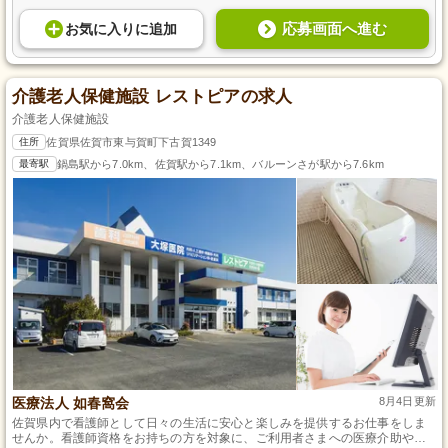
応募画面へ進む
お気に入り
に
追加
介護老人保健施設 レストピアの求人
介護老人保健施設
住所
佐賀県佐賀市東与賀町下古賀1349
最寄駅
鍋島駅から7.0km、佐賀駅から7.1km、バルーンさが駅から7.6km
医療法人 如春窩会
8月4日更新
佐賀県内で看護師として日々の生活に安心と楽しみを提供するお仕事をしま
せんか。看護師資格をお持ちの方を対象に、ご利用者さまへの医療介助や看