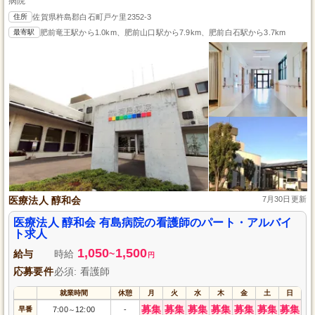
病院
住所
佐賀県杵島郡白石町戸ケ里2352-3
最寄駅
肥前竜王駅から1.0km、肥前山口駅から7.9km、肥前白石駅から3.7km
医療法人 醇和会
7月30日更新
医療法人 醇和会 有島病院の看護師のパート・アルバイ
ト求人
1,050
1,500
給与
時給
~
円
応募要件
必須: 看護師
就業時間
休憩
月
火
水
木
金
土
日
募集
募集
募集
募集
募集
募集
募集
早番
7:00
12:00
-
～