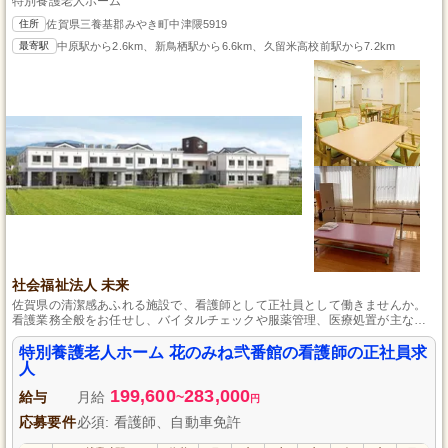
特別養護老人ホーム
住所
佐賀県三養基郡みやき町中津隈5919
最寄駅
中原駅から2.6km、新鳥栖駅から6.6km、久留米高校前駅から7.2km
社会福祉法人 未来
佐賀県の清潔感あふれる施設で、看護師として正社員として働きませんか。
看護業務全般をお任せし、バイタルチェックや服薬管理、医療処置が主な仕
事内容です。4週8休制でしっかり休め、社会保険完備、年2回の賞与ありで待
遇も安心。明るく前向きな方のご応募をお待ちしています。
特別養護老人ホーム 花のみね弐番館の看護師の正社員求
人
199,600
283,000
給与
月給
~
円
応募要件
必須: 看護師、自動車免許