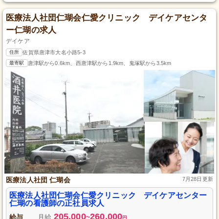
医療法人社団仁瑚会仁愛クリニック デイケアセンタ
ー仁瑚の求人
デイケア
住所
佐賀県唐津市大名小路5-3
最寄駅
唐津駅から0.6km、西唐津駅から1.9km、鬼塚駅から3.5km
医療法人社団 仁瑚会
7月28日更新
医療法人社団仁瑚会仁愛クリニック デイケアセンター
仁瑚の看護師の正社員求人
205,000
260,000
給与
月給
~
円