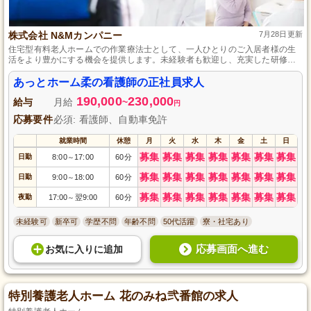
株式会社 N&Mカンパニー
7月28日更新
住宅型有料老人ホームでの作業療法士として、一人ひとりのご入居者様の生
活をより豊かにする機会を提供します。未経験者も歓迎し、充実した研修と
サポートでプロフェッショナルとしての歩みを応援する職場です。
あっとホーム柔の看護師の正社員求人
190,000
230,000
給与
月給
~
円
応募要件
必須: 看護師、自動車免許
就業時間
休憩
月
火
水
木
金
土
日
募集
募集
募集
募集
募集
募集
募集
日勤
8:00
17:00
60分
～
募集
募集
募集
募集
募集
募集
募集
日勤
9:00
18:00
60分
～
募集
募集
募集
募集
募集
募集
募集
夜勤
17:00
翌9:00
60分
～
未経験可
新卒可
学歴不問
年齢不問
50代活躍
寮・社宅あり
応募画面へ進む
お気に入り
に
追加
特別養護老人ホーム 花のみね弐番館の求人