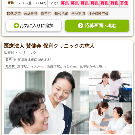
募集
募集
募集
募集
募集
募集
募集
夜勤
17:00
翌9:00(14h)
120分
～
50代活躍
未経験可
新卒可
40代活躍
学歴不問
社会保険完備
応募画面へ進む
お気に入り
に
追加
医療法人 賛健会 保利クリニックの求人
診療所・クリニック
住所
佐賀県唐津市南城内3-34
最寄駅
唐津駅から0.5km、西唐津駅から1.7km、鬼塚駅から3.6km