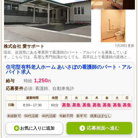
株式会社 愛サポート
7月29日更新
現在、佐賀県にある事業所で看護師のパート・アルバイトを募集していま
す。こちらでは、高度な専門知識がなくても、高卒以上で看護師の資格と普
通自動車運転免許があれば応募可能です。週休2日制で日数は相談に応じ、マ
イカー通勤が可能なため、通勤のしやすさも魅力の一つです。社会保険完備
住宅型有料老人ホーム あいさぽの看護師のパート・アル
で安心して働ける環境を提供しています。
バイト求人
1,250
給与
時給
円
応募要件
必須: 看護師、自動車免許
就業時間
休憩
月
火
水
木
金
土
日
募集
募集
募集
募集
募集
募集
募集
日勤
8:30
17:30
60分
～
未経験可
50代活躍
40代活躍
年齢不問
新卒可
残業ほぼなし
応募画面へ進む
お気に入り
に
追加