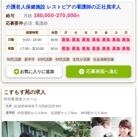
護業務全般をお任せします。職場は駐車場完備でマイカー通勤可能、賞与は
年2回あり、あなたの頑張りをしっかり評価します。安定した職場で充実した
介護老人保健施設 レストピアの看護師の正社員求人
看護のキャリアを築きませんか。
180,000
270,000
給与
月給
~
円
応募要件
必須: 看護師
就業時間
休憩
月
火
水
木
金
土
日
募集
募集
募集
募集
募集
募集
募集
日勤
9:00
18:00
60分
～
募集
募集
募集
募集
募集
募集
募集
夜勤
17:00
翌10:00
60分
～
50代活躍
新卒可
60代活躍
40代活躍
女性が活躍
社会保険完備
応募画面へ進む
お気に入り
に
追加
こすもす苑の求人
特別養護老人ホーム
住所
佐賀県神埼市千代田町詫田983
最寄駅
伊賀屋駅から4.6km、佐賀駅から7.5km、神埼駅から5.4km