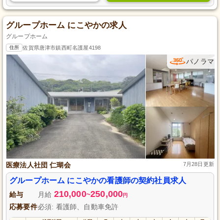
グループホーム にこやかの求人
グループホーム
住所
佐賀県唐津市鎮西町名護屋4198
パノラマ
医療法人社団 仁瑚会
7月28日更新
グループホーム にこやかの看護師の契約社員求人
210,000
250,000
給与
月給
~
円
応募要件
必須: 看護師、自動車免許