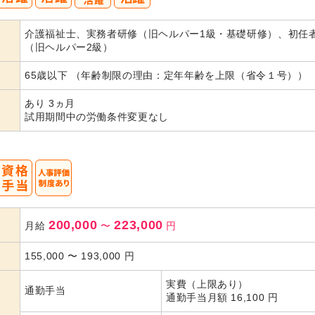
40
50
介護福祉士、実務者研修（旧ヘルパー1級・基礎研修）、初任
代活躍
（旧ヘルパー2級）
65歳以下 （年齢制限の理由：定年年齢を上限（省令１号））
あり 3ヵ月
試用期間中の労働条件変更なし
200,000
223,000
月給
〜
円
155,000
〜
193,000
円
実費（上限あり）
通勤手当
通勤手当月額 16,100 円