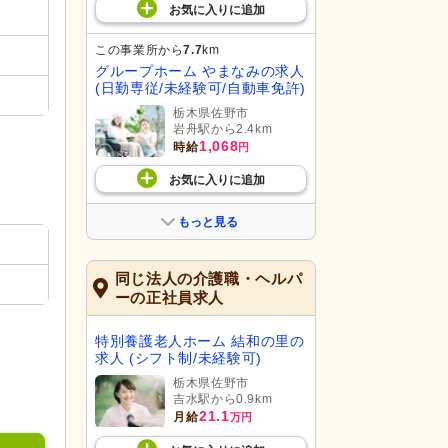
お気に入り
に
追加
この事業所から
7.7
km
グループホーム やまなみの求人
(日勤専従/未経験可/自動車免許)
栃木県佐野市
岩舟駅から2.4km
1,068
時給
円
お気に入り
に
追加
もっと見る
同じ法人の介護職・ヘルパ
ーの正社員求人
特別養護老人ホーム 結和の里の
求人 (シフト制/未経験可)
栃木県佐野市
吉水駅から0.9km
21.1
月給
万円