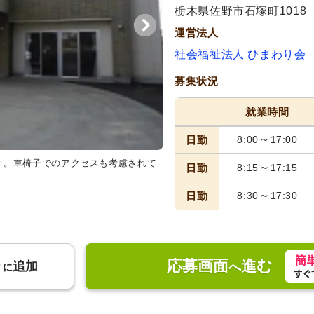
代活躍
栃木県佐野市石塚町1018
運営法人
社会福祉法人 ひまわり会
募集状況
就業時間
～
日勤
8:00
17:00
す。車椅子でのアクセスも考慮されて
多目的室
多目的施設での健康的
～
日勤
8:15
17:15
です。
～
日勤
8:30
17:30
応募画面
進む
り
追加
へ
に