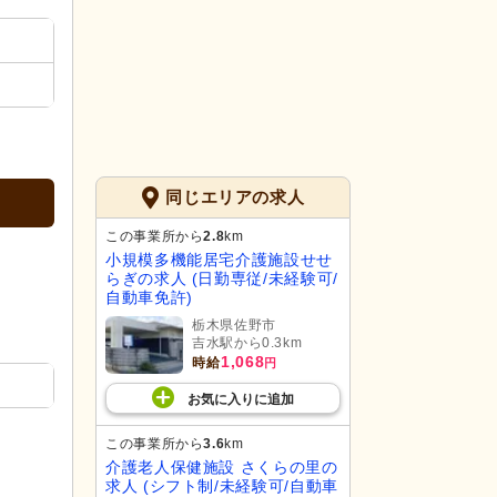
同じエリアの求人
この事業所から
2.8
km
小規模多機能居宅介護施設せせ
らぎの求人 (日勤専従/未経験可/
自動車免許)
栃木県佐野市
吉水駅から0.3km
1,068
時給
円
お気に入り
に
追加
この事業所から
3.6
km
介護老人保健施設 さくらの里の
求人 (シフト制/未経験可/自動車