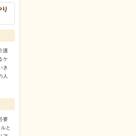
やり
介護
るケ
いき
の人
必要
ナルと