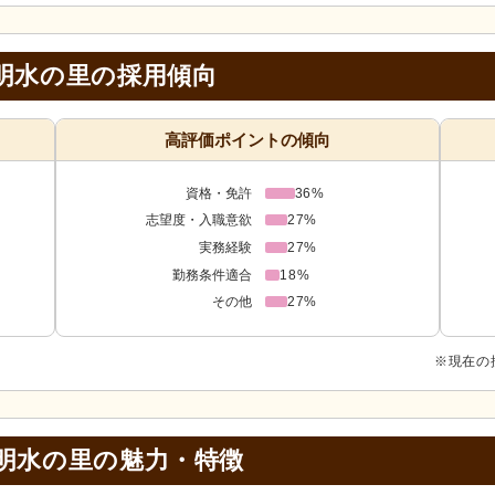
明水の里の採用傾向
高評価ポイントの傾向
資格・免許
36%
志望度・入職意欲
27%
実務経験
27%
勤務条件適合
18%
その他
27%
※現在の
明水の里の
魅力・特徴