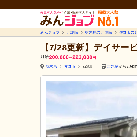
介護求人数No.1
介護･医療求人サイト
みんジョブ
介護職
栃木県の介護職
佐野市の
【7/28更新】デイサー
月給
200,000
223,000
〜
円
栃木県
佐野市
石塚町
吉水駅
から2.6k