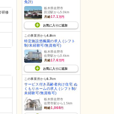
免許)
栃木県佐野市
者研修
田沼駅から5.0km
17.1
月給
万円
お気に入り
に
追加
この事業所から
4.8
km
特定施設悠楓園の求人 (シフト
制/未経験可/無資格可)
栃木県佐野市
佐野駅から0.4km
17.6
月給
万円
お気に入り
に
追加
この事業所から
6.7
km
サービス付き高齢者向け住宅 ぬ
くもりホームの求人 (シフト制/
未経験可/無資格可)
栃木県佐野市
佐野市駅から1.5km
1,068
時給
円