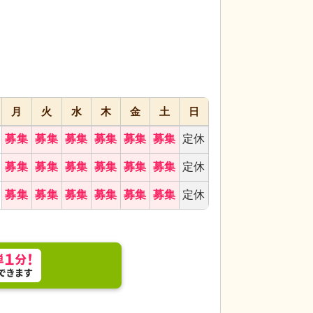
代活躍
月
火
水
木
金
土
日
募集
募集
募集
募集
募集
募集
定休
な運動は、チームワークとエネルギーの発散に最適
料理
多彩な彩りが
募集
募集
募集
募集
募集
募集
定休
ています。
募集
募集
募集
募集
募集
募集
定休