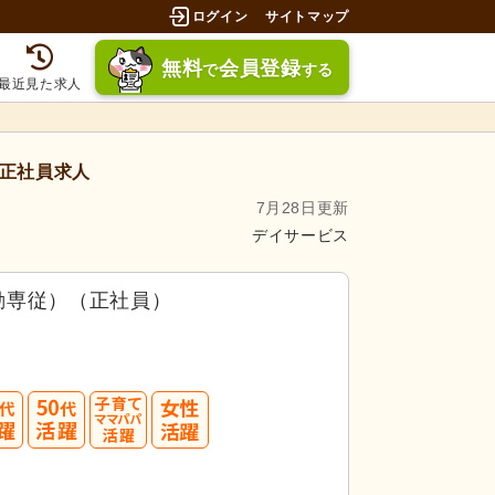
ログイン
サイトマップ
無料
会員登録
で
する
最近見た求人
正社員求人
7月28日更新
デイサービス
勤専従）（正社員）
40
50