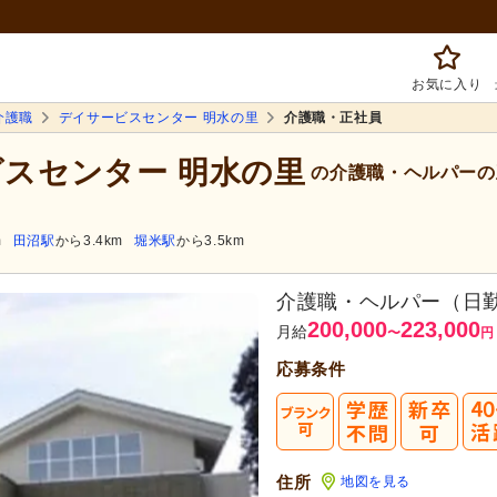
お気に入り
介護職
デイサービスセンター 明水の里
介護職・正社員
ビスセンター 明水の里
の介護職・ヘルパーの
m
田沼駅
から3.4km
堀米駅
から3.5km
介護職・ヘルパー（日
200,000
223,000
月給
〜
円
応募条件
住所
地図を見る