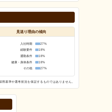
見送り理由の傾向
入社時期
27%
経験要件
18%
通勤条件
18%
健康・身体条件
18%
その他
27%
採用基準や選考状況を保証するものではありません。