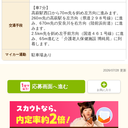
【車7分】
高萩駅西口から70m先を斜め左方向に進みます。
260m先の高萩駅を左方向（県道２９８号線）に進
み、670m先の安良川を右方向（陸前浜街道）に進
交通手段
みます。
2.5km先を斜め左手前方向（国道４６１号線）に進
み、65m進むと「介護老人保健施設 博純苑」に到
着します。
マイカー通勤
駐車場あり
2026/07/28 更新
応募画面
進む
へ
お気に入り