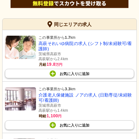
同じエリアの求人
この事業所から
1.7
km
高萩それいゆ病院の求人 (シフト制/未経験可/看
護師)
茨城県高萩市
高萩駅から2.4km
19.8
月給
万円
お気に入り
に
追加
この事業所から
3.3
km
介護老人保健施設 ノアの求人 (日勤専従/未経験
可/看護師)
茨城県高萩市
高萩駅から1.4km
1,100
時給
円
お気に入り
に
追加