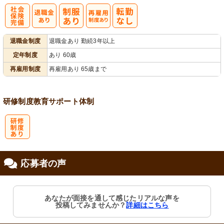
社
再雇用制度あ
退職金制度
退職金あり 勤続3年以上
会保険完備
り
定年制度
あり 60歳
再雇用制度
再雇用あり 65歳まで
研修制度
教育
サポート体制
研
応募者の声
修制度あり
あなたが面接を通して感じたリアルな声を
投稿してみませんか？
詳細はこちら