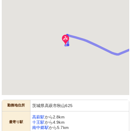
勤務地住所
茨城県高萩市秋山625
高萩駅
から2.8km
最寄り駅
十王駅
から4.9km
南中郷駅
から5.7km