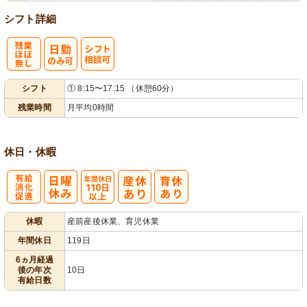
シフト詳細
残
シ
シフト
① 8:15〜17:15 （休憩60分）
業ほぼなし
フト相談可
残業時間
月平均0時間
休日・休暇
有
年間休日
休暇
産前産後休業、育児休業
給消化促進
110日以上
年間休日
119日
6ヵ月経過
後の年次
10日
有給日数