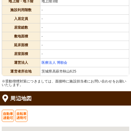
地上階・地下階
地上階3階
施設利用階数
-
入居定員
-
居室総数
-
敷地面積
-
延床面積
-
居室面積
-
運営法人
医療法人 博順会
運営者所在地
茨城県高萩市秋山625
※受動喫煙対策につきましては、面接時に施設担当者にお問い合わせをお願い
いたします。
周辺地図