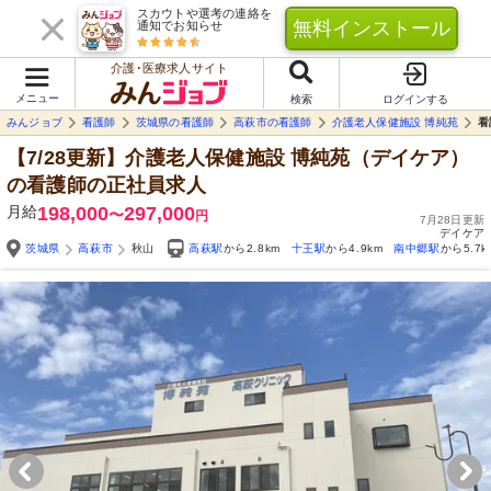
スカウトや選考の連絡を
無料インストール
通知でお知らせ
介護･医療求人サイト
メニュー
検索
ログインする
みんジョブ
看護師
茨城県の看護師
高萩市の看護師
介護老人保健施設 博純苑
看
【7/28更新】介護老人保健施設 博純苑（デイケア）
の看護師の正社員求人
月給
198,000
297,000
〜
円
7月28日更新
デイケア
茨城県
高萩市
秋山
高萩駅
から2.8km
十王駅
から4.9km
南中郷駅
から5.7k