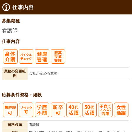
仕事内容
募集職種
看護師
仕事内容
バイタルチェ
服薬・投薬管
業務の変更範
会社が定める業務
囲
ック
理
応募条件
資格・経験
子育てママパ
資格必須
看護師
パ活躍