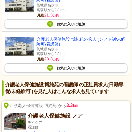
験可/看護師)
茨城県高萩市
高萩駅から2.8km
21.3
月給
万円
お気に入り
に
追加
介護老人保健施設 博純苑の求人 (シフト制/未経
験可/看護師)
茨城県高萩市
高萩駅から2.8km
23.3
月給
万円
お気に入り
に
追加
介護老人保健施設 博純苑の看護師 の正社員求人(日勤専
従/未経験可 )を見た人はこんな求人も見ています
3.3
介護老人保健施設 博純苑 から
km
介護老人保健施設 ノア
デイケア
看護師