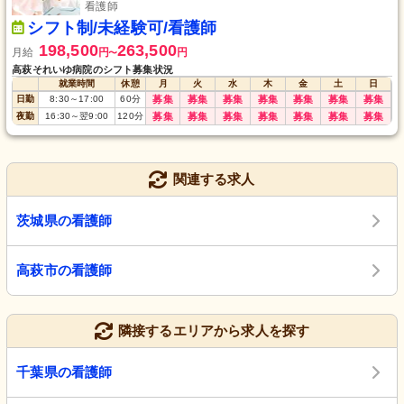
看護師
シフト制/未経験可/看護師
198,500
263,500
月給
円
円
〜
高萩それいゆ病院のシフト募集状況
就業時間
休憩
月
火
水
木
金
土
日
日勤
8:30
～
17:00
60
分
募集
募集
募集
募集
募集
募集
募集
夜勤
16:30
～
翌9:00
120
分
募集
募集
募集
募集
募集
募集
募集
関連する求人
茨城県の看護師
高萩市の看護師
隣接するエリアから求人を探す
千葉県の看護師