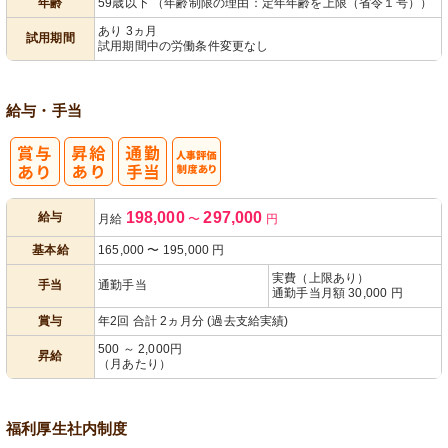
年齢
59歳以下 （年齢制限の理由：定年年齢を上限（省令１号））
あり 3ヵ月
試用期間
試用期間中の労働条件変更なし
給与・手当
人事評価制度
198,000
297,000
給与
月給
〜
円
あり
基本給
165,000
〜
195,000
円
実費（上限あり）
手当
通勤手当
通勤手当月額 30,000 円
賞与
年2回 合計 2ヵ月分 (過去支給実績)
500 ～ 2,000円
昇給
（月あたり）
福利厚生
社内制度