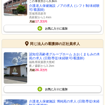
この事業所から
3.3
km
介護老人保健施設 ノアの求人 (シフト制/未経験
可/看護師)
茨城県高萩市
高萩駅から1.4km
17.3
月給
万円
お気に入り
に
追加
同じ法人の看護師の正社員求人
認知症高齢者グループホーム おおくまもみの木
苑の求人 (日勤専従/未経験可/看護師)
福島県双葉郡大熊町
夜ノ森駅から3.2km
26.3
月給
万円
お気に入り
に
追加
介護老人保健施設 博純苑の求人 (日勤専従/未経