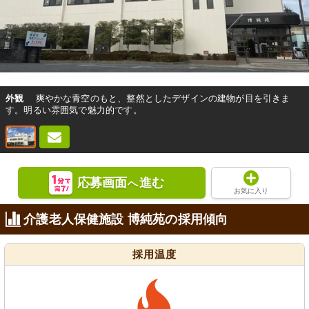
外観
爽やかな青空のもと、整然としたデザインの建物が目を引きま
す。明るい雰囲気で魅力的です。
応募画面
進む
へ
お気に入り
介護老人保健施設 博純苑の採用傾向
採用温度