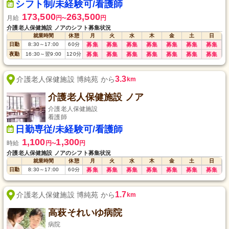
シフト制/未経験可/看護師
173,500
263,500
月給
円
円
〜
介護老人保健施設 ノアのシフト募集状況
就業時間
休憩
月
火
水
木
金
土
日
日勤
8:30
～
17:00
60
分
募集
募集
募集
募集
募集
募集
募集
夜勤
16:30
～
翌9:00
120
分
募集
募集
募集
募集
募集
募集
募集
3.3
介護老人保健施設 博純苑 から
km
介護老人保健施設 ノア
介護老人保健施設
看護師
日勤専従/未経験可/看護師
1,100
1,300
時給
円
円
〜
介護老人保健施設 ノアのシフト募集状況
就業時間
休憩
月
火
水
木
金
土
日
日勤
8:30
～
17:00
60
分
募集
募集
募集
募集
募集
募集
募集
1.7
介護老人保健施設 博純苑 から
km
高萩それいゆ病院
病院