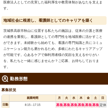
医療法人としての充実した福利厚生や教育体制があなたを支えま
す。
地域社会に根差し、看護師としてのキャリアを築く
茨城県高萩市秋山に位置する私たちの施設は、従来の介護と医療
の連携を重視し、看護師としての専門性を地域医療に活かすこと
ができます。未経験から始めても、看護の専門知識と共にコミュ
ニケーション能力も磨かれるため、多岐にわたるキャリアアップ
が可能です。心あるケアで御利用者様の笑顔を支えるやりがい
を、私たちと一緒に感じませんか？ご応募、お待ちしておりま
す。
勤務形態
募集状況
就業時間
月
火
水
木
金
土
日
日勤
募集
募集
募集
募集
募集
募集
定休
8:15
17:15
～