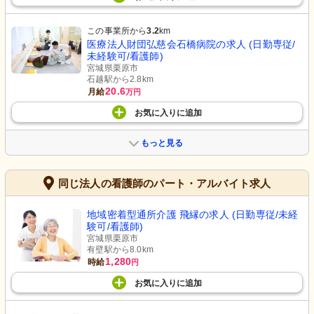
この事業所から
3.2
km
医療法人財団弘慈会石橋病院の求人 (日勤専従/
未経験可/看護師)
宮城県栗原市
石越駅から2.8km
20.6
月給
万円
お気に入り
に
追加
もっと見る
同じ法人の看護師のパート・アルバイト求人
地域密着型通所介護 飛縁の求人 (日勤専従/未経
験可/看護師)
宮城県栗原市
有壁駅から8.0km
1,280
時給
円
お気に入り
に
追加