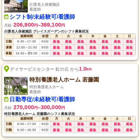
介護老人保健施設
看護師
シフト制/未経験可/看護師
206,900
369,100
月給
円
円
〜
介護老人保健施設 グレイスガーデンのシフト募集状況
就業時間
休憩
月
火
水
木
金
土
日
日勤
8:30
～
17:30
60
分
募集
募集
募集
募集
募集
募集
募集
遅番
12:00
～
21:00
60
分
募集
募集
募集
募集
募集
募集
募集
夜勤
16:00
～
翌9:00
60
分
募集
募集
募集
募集
募集
募集
募集
1.0
デイサービスセンター 虹の丘 から
km
特別養護老人ホーム 若藤園
特別養護老人ホーム
看護師
日勤専従/未経験可/看護師
270,000
300,000
月給
円
円
〜
特別養護老人ホーム 若藤園のシフト募集状況
就業時間
休憩
月
火
水
木
金
土
日
日勤
8:00
～
17:00
60
分
募集
募集
募集
募集
募集
募集
募集
日勤
9:00
～
18:30
90
分
募集
募集
募集
募集
募集
募集
募集