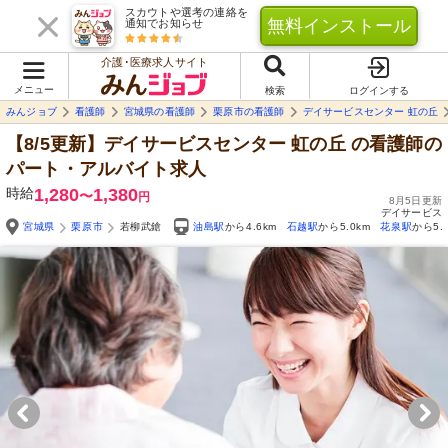
スカウトや選考の連絡を
無料インストール
通知でお知らせ
介護･医療求人サイト
メニュー
検索
ログインする
みんジョブ
看護師
宮城県の看護師
栗原市の看護師
デイサービスセンター 虹の丘
【8/5更新】デイサービスセンター 虹の丘
の看護師の
パート・アルバイト求人
時給
1,280
1,380
〜
円
8月5日更新
デイサービス
宮城県
栗原市
若柳武鎗
油島駅
から4.6km
石越駅
から5.0km
花泉駅
から5.