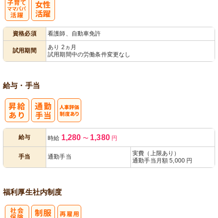
子育てママパ
資格必須
看護師、自動車免許
パ活躍
あり 2ヵ月
試用期間
試用期間中の労働条件変更なし
給与・手当
人事評価制度
1,280
1,380
給与
時給
〜
円
あり
実費（上限あり）
手当
通勤手当
通勤手当月額 5,000 円
福利厚生
社内制度