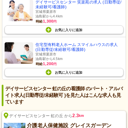
デイサービスセンター 笑楽苑の求人 (日勤専従/
未経験可/看護師)
宮城県栗原市
油島駅から4.4km
1,300
時給
円
お気に入り
に
追加
住宅型有料老人ホーム スマイルハウスの求人
(日勤専従/未経験可/看護師)
宮城県栗原市
油島駅から4.5km
1,200
時給
円
お気に入り
に
追加
デイサービスセンター 虹の丘の看護師 のパート・アルバ
イト求人(日勤専従/未経験可 )を見た人はこんな求人も見
ています
2.3
デイサービスセンター 虹の丘 から
km
介護老人保健施設 グレイスガーデン