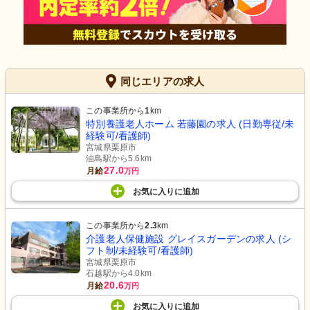
同じエリアの求人
この事業所から
1
km
特別養護老人ホーム 若藤園の求人 (日勤専従/未
経験可/看護師)
宮城県栗原市
油島駅から5.6km
27.0
月給
万円
お気に入り
に
追加
この事業所から
2.3
km
介護老人保健施設 グレイスガーデンの求人 (シ
フト制/未経験可/看護師)
宮城県栗原市
石越駅から4.0km
20.6
月給
万円
お気に入り
に
追加