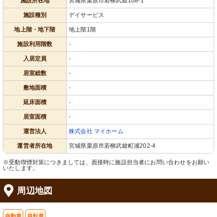
施設所在地
宮城県栗原市若柳武鎗108-1
施設種別
デイサービス
地上階・地下階
地上階1階
施設利用階数
-
入居定員
-
居室総数
-
敷地面積
-
延床面積
-
居室面積
-
運営法人
株式会社 マイホーム
運営者所在地
宮城県栗原市若柳武鎗町浦202-4
※受動喫煙対策につきましては、面接時に施設担当者にお問い合わせをお願い
いたします。
周辺地図