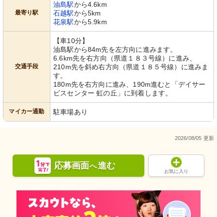
油島駅
から4.6km
最寄り駅
石越駅
から5km
花泉駅
から5.9km
【車10分】
油島駅から84m先を左方向に進みます。
6.6km先を右方向（県道１８３号線）に進み、
交通手段
210m先を斜め右方向（県道１８５号線）に進みま
す。
180m先を右方向に進み、190m進むと「デイサー
ビスセンター 虹の丘」に到着します。
マイカー通勤
駐車場あり
2026/08/05 更新
応募画面
進む
へ
お気に入り