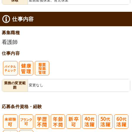
休暇
産前産後休業、育児休業
給消化促進
仕事内容
募集職種
看護師
仕事内容
バイタルチェ
服薬・投薬管
業務の変更範
変更なし
囲
ック
理
応募条件
資格・経験