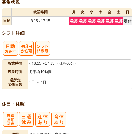
募集状況
就業時間
月
火
水
木
金
土
日
日勤
急募
急募
急募
急募
急募
急募
定休
8:15
17:15
～
シフト詳細
週
シ
就業時間
① 8:15〜17:15 （休憩60分）
3日から可
フト相談可
残業時間
月平均10時間
週所定
3日 ～ 4日
労働日数
休日・休暇
有