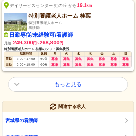
19.1
デイサービスセンター 虹の丘 から
km
特別養護老人ホーム 桂葉
特別養護老人ホーム
看護師
日勤専従/未経験可/看護師
249,300
268,800
月給
円
円
〜
特別養護老人ホーム 桂葉のシフト募集状況
就業時間
休憩
月
火
水
木
金
土
日
日勤
8:00
～
17:00
60
分
募集
募集
募集
募集
募集
募集
募集
日勤
9:00
～
18:00
60
分
募集
募集
募集
募集
募集
募集
募集
もっと見る
関連する求人
宮城県の看護師