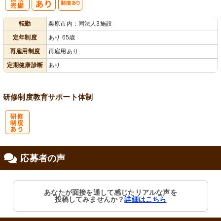
社
再雇用制度あ
転勤
栗原市内：同法人3施設
会保険完備
り
定年制度
あり 65歳
再雇用制度
再雇用あり
定期健康診断
あり
研修制度
教育
サポート体制
研
応募者の声
修制度あり
あなたが面接を通して感じたリアルな声を
投稿してみませんか？
詳細はこちら