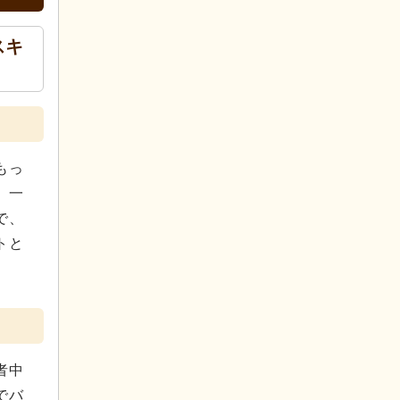
スキ
もっ
、一
で、
トと
者中
でバ