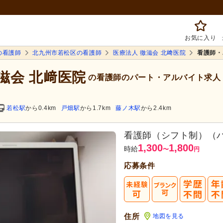
お気に入り
の看護師
北九州市若松区の看護師
医療法人 徹滋会 北﨑医院
看護師・
徹滋会 北﨑医院
の看護師のパート・アルバイト求人
若松駅
から0.4km
戸畑駅
から1.7km
藤ノ木駅
から2.4km
看護師（シフト制）（
1,300
1,800
時給
〜
円
応募条件
まずは応
転職成功者は
「平均
住所
地図を見る