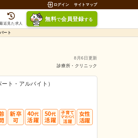
ログイン
サイトマップ
無料
会員登録
で
する
最近見た求人
パート
8月6日更新
診療所・クリニック
パート・アルバイト）
募してみましょう！
40
50
3.5件」
の
求人に応募しています！