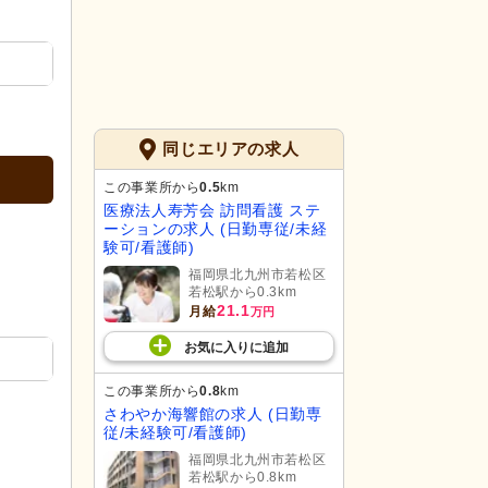
同じエリアの求人
この事業所から
0.5
km
医療法人寿芳会 訪問看護 ステ
ーションの求人 (日勤専従/未経
験可/看護師)
福岡県北九州市若松区
若松駅から0.3km
21.1
月給
万円
お気に入り
に
追加
この事業所から
0.8
km
さわやか海響館の求人 (日勤専
従/未経験可/看護師)
福岡県北九州市若松区
若松駅から0.8km