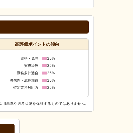
高評価ポイントの傾向
資格・免許
25%
実務経験
25%
勤務条件適合
25%
将来性・成長期待
25%
特定業務対応力
25%
採用基準や選考状況を保証するものではありません。