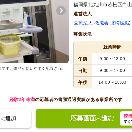
福岡県北九州市若松区白山1-
運営法人
医療法人 徹滋会 北﨑医院
募集状況
就業時間
～
午前
9:00
13:00
室です。備品が使いやすく配置され、
～
日勤
9:30
17:00
～
午後
14:00
18:00
経験2年未満
の応募者の書類通過実績がある事業所です
応募画面
進む
り
追加
へ
に