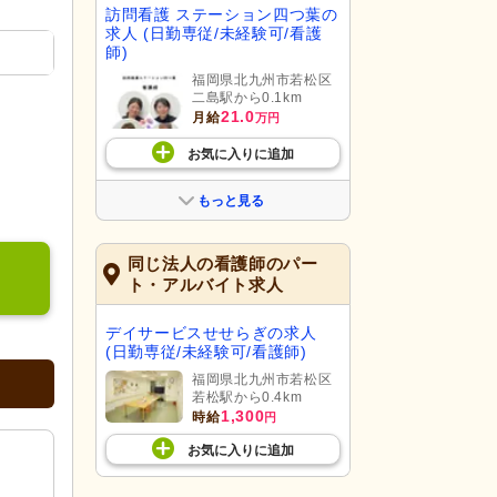
訪問看護 ステーション四つ葉の
求人 (日勤専従/未経験可/看護
師)
福岡県北九州市若松区
二島駅から0.1km
21.0
月給
万円
お気に入り
に
追加
もっと見る
同じ法人の看護師のパー
ト・アルバイト求人
デイサービスせせらぎの求人
(日勤専従/未経験可/看護師)
福岡県北九州市若松区
若松駅から0.4km
1,300
時給
円
お気に入り
に
追加