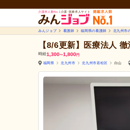
介護求人数No.1
介護･医療求人サイト
みんジョブ
看護師
福岡県の看護師
北九州市
【8/6更新】医療法人 
時給
1,300
1,800
〜
円
福岡県
北九州市
北九州市若松区
白山