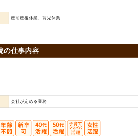
産前産後休業、育児休業
院の
仕事内容
会社が定める業務
40
50