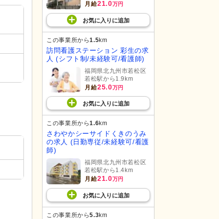
21.0
月給
万円
お気に入り
に
追加
この事業所から
1.5
km
訪問看護ステーション 彩生の求
人 (シフト制/未経験可/看護師)
福岡県北九州市若松区
若松駅から1.9km
25.0
月給
万円
お気に入り
に
追加
この事業所から
1.6
km
さわやかシーサイドくきのうみ
の求人 (日勤専従/未経験可/看護
師)
福岡県北九州市若松区
若松駅から1.4km
21.0
月給
万円
お気に入り
に
追加
この事業所から
5.3
km