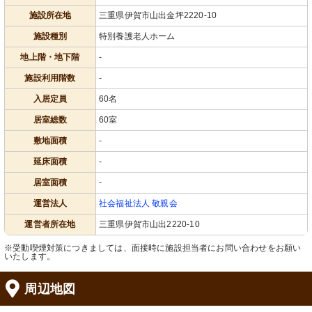
施設所在地
三重県伊賀市山出金坪2220-10
施設種別
特別養護老人ホーム
地上階・地下階
-
施設利用階数
-
入居定員
60名
居室総数
60室
敷地面積
-
延床面積
-
居室面積
-
運営法人
社会福祉法人 敬親会
運営者所在地
三重県伊賀市山出2220-10
※受動喫煙対策につきましては、面接時に施設担当者にお問い合わせをお願い
いたします。
周辺地図