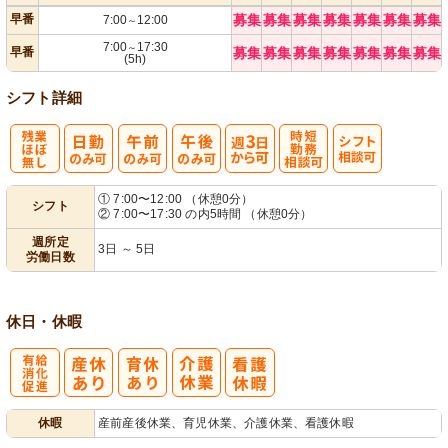
早番
募集
募集
募集
募集
募集
募集
募集
7:00
12:00
～
7:00
17:30
～
早番
募集
募集
募集
募集
募集
募集
募集
(5h)
シフト詳細
残
週
時短勤務相談
シ
① 7:00〜12:00 （休憩0分）
シフト
② 7:00〜17:30 の内5時間 （休憩0分）
業ほぼなし
3日から可
可
フト相談可
週所定
3日 ～ 5日
労働日数
休日・休暇
有
休暇
産前産後休業、育児休業、介護休業、看護休暇
給消化促進