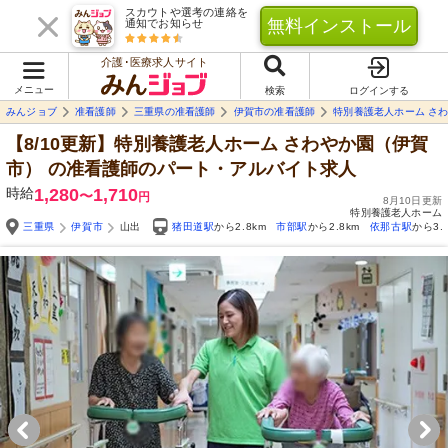
スカウトや選考の連絡を
無料インストール
通知でお知らせ
介護･医療求人サイト
メニュー
検索
ログインする
みんジョブ
准看護師
三重県の准看護師
伊賀市の准看護師
特別養護老人ホーム さ
【8/10更新】特別養護老人ホーム さわやか園（伊賀
市）
の准看護師のパート・アルバイト求人
時給
1,280
1,710
〜
円
8月10日更新
特別養護老人ホーム
三重県
伊賀市
山出
猪田道駅
から2.8km
市部駅
から2.8km
依那古駅
から3.