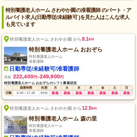
特別養護老人ホーム さわやか園の准看護師 のパート・ア
ルバイト求人(日勤専従/未経験可 )を見た人はこんな求人
も見ています
8.1
特別養護老人ホーム さわやか園 から
km
特別養護老人ホーム おおぞら
特別養護老人ホーム
准看護師
日勤専従/未経験可/准看護師
222,400
249,900
月給
円
円
〜
特別養護老人ホーム おおぞらのシフト募集状況
就業時間
休憩
月
火
水
木
金
土
日
日勤
8:30
～
17:30
60
分
募集
募集
募集
募集
募集
募集
募集
12.5
特別養護老人ホーム さわやか園 から
km
特別養護老人ホーム 森の里
特別養護老人ホーム
准看護師