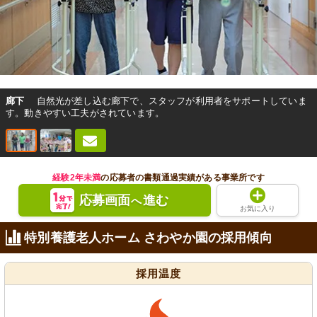
廊下
自然光が差し込む廊下で、スタッフが利用者をサポートしていま
す。動きやすい工夫がされています。
経験2年未満
の応募者の書類通過実績がある事業所です
応募画面
進む
へ
お気に入り
特別養護老人ホーム さわやか園の採用傾向
採用温度