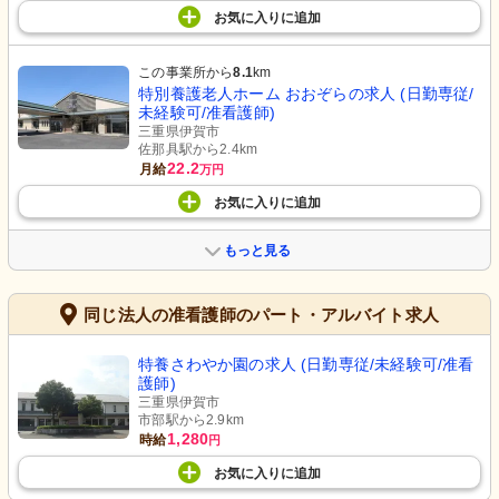
お気に入り
に
追加
この事業所から
8.1
km
特別養護老人ホーム おおぞらの求人 (日勤専従/
未経験可/准看護師)
三重県伊賀市
佐那具駅から2.4km
22.2
月給
万円
お気に入り
に
追加
もっと見る
同じ法人の准看護師のパート・アルバイト求人
特養さわやか園の求人 (日勤専従/未経験可/准看
護師)
三重県伊賀市
市部駅から2.9km
1,280
時給
円
お気に入り
に
追加