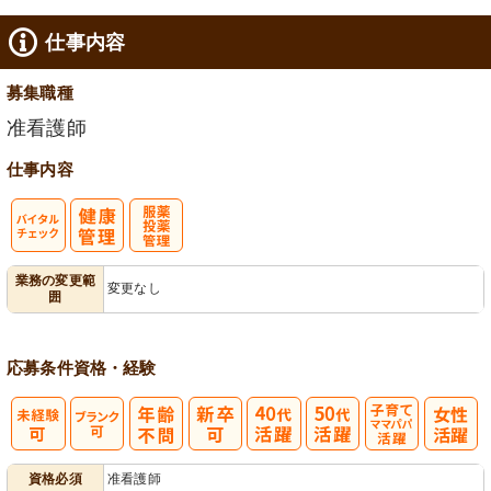
仕事内容
募集職種
准看護師
仕事内容
バイタルチェ
服薬・投薬管
業務の変更範
変更なし
囲
ック
理
応募条件
資格・経験
子育てママパ
資格必須
准看護師