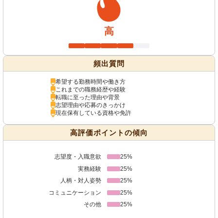
高
頻出質問
希望する勤務時間や働き方
これまでの職務経歴や経験
転職に至った理由や背景
志望理由や応募のきっかけ
現在保有している資格や免許
高評価ポイントの傾向
志望度・入職意欲
25%
実務経験
25%
人柄・対人姿勢
25%
コミュニケーション
25%
その他
25%