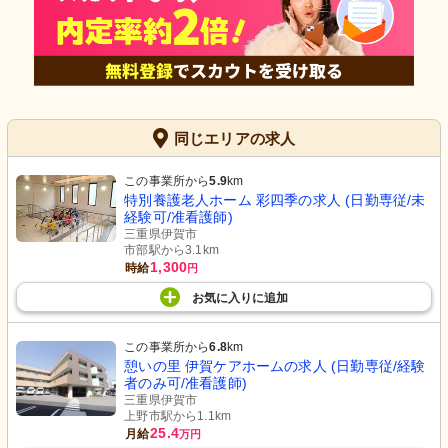
同じエリアの求人
この事業所から
5.9
km
特別養護老人ホーム 彩四季の求人 (日勤専従/未
経験可/准看護師)
三重県伊賀市
市部駅から3.1km
1,300
時給
円
お気に入り
に
追加
この事業所から
6.8
km
憩いの里 伊賀ケアホームの求人 (日勤専従/経験
者のみ可/准看護師)
三重県伊賀市
上野市駅から1.1km
25.4
月給
万円