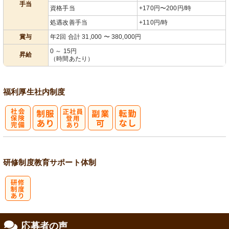
手当
資格手当
+170円〜200円/時
処遇改善手当
+110円/時
賞与
年2回 合計 31,000 〜 380,000円
0 ～ 15円
昇給
（時間あたり）
福利厚生
社内制度
社
正社員登用あ
会保険完備
り
研修制度
教育
サポート体制
研
応募者の声
修制度あり