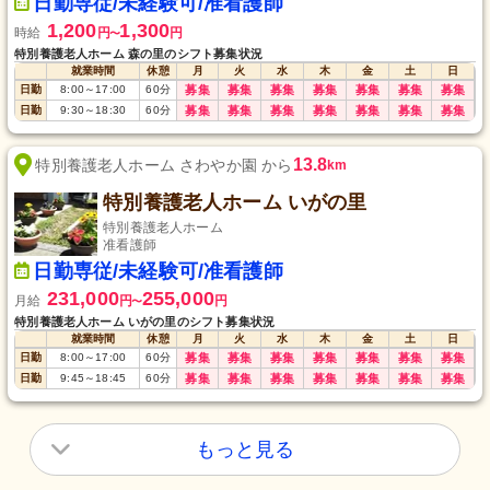
日勤専従/未経験可/准看護師
1,200
1,300
時給
円
円
〜
特別養護老人ホーム 森の里のシフト募集状況
就業時間
休憩
月
火
水
木
金
土
日
日勤
8:00
～
17:00
60
分
募集
募集
募集
募集
募集
募集
募集
日勤
9:30
～
18:30
60
分
募集
募集
募集
募集
募集
募集
募集
13.8
特別養護老人ホーム さわやか園 から
km
特別養護老人ホーム いがの里
特別養護老人ホーム
准看護師
日勤専従/未経験可/准看護師
231,000
255,000
月給
円
円
〜
特別養護老人ホーム いがの里のシフト募集状況
就業時間
休憩
月
火
水
木
金
土
日
日勤
8:00
～
17:00
60
分
募集
募集
募集
募集
募集
募集
募集
日勤
9:45
～
18:45
60
分
募集
募集
募集
募集
募集
募集
募集
もっと見る