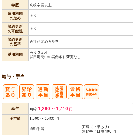
パ活躍
学歴
高校卒業以上
雇用期間
あり
の定め
契約更新
あり
の可能性
契約更新
会社が定める基準
の基準
あり 3ヵ月
試用期間
試用期間中の労働条件変更なし
給与・手当
処
人事評価制度
1,280
1,710
給与
時給
〜
円
遇改善手当
あり
基本給
1,000
〜
1,400
円
実費（上限あり）
通勤手当
通勤手当日額 400 円