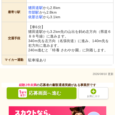
猪田道駅
から2.8km
最寄り駅
市部駅
から2.8km
依那古駅
から3.1km
【車6分】
猪田道駅から3.2km先の山出を斜め左方向（県道６
８８号線）に進みます。
交通手段
340m先を左方向（名張街道）に進み、140m先を
右方向に進みます。
240m進むと「特養 さわやか園」に到着します。
マイカー通勤
駐車場あり
2026/08/10 更新
経験2年未満
の応募者の書類通過実績がある事業所です
応募画面
進む
へ
お気に入り