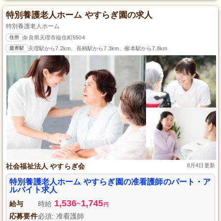
特別養護老人ホーム やすらぎ園の求人
特別養護老人ホーム
住所
奈良県天理市福住町5504
最寄駅
天理駅から7.2km、長柄駅から7.3km、柳本駅から7.8km
社会福祉法人 やすらぎ会
8月4日更新
特別養護老人ホーム やすらぎ園の准看護師のパート・ア
ルバイト求人
1,536
1,745
給与
時給
~
円
応募要件
必須: 准看護師