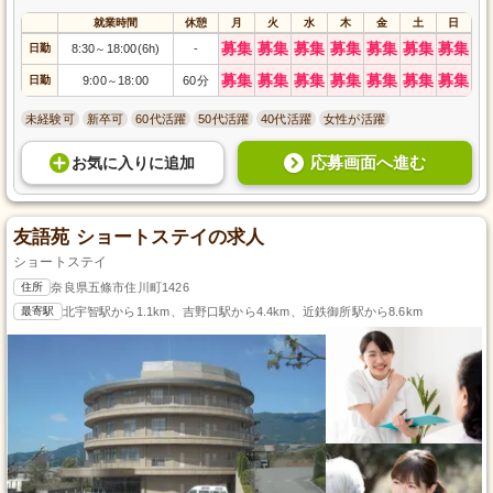
就業時間
休憩
月
火
水
木
金
土
日
募集
募集
募集
募集
募集
募集
募集
日勤
8:30
18:00(6h)
-
～
募集
募集
募集
募集
募集
募集
募集
日勤
9:00
18:00
60分
～
未経験可
新卒可
60代活躍
50代活躍
40代活躍
女性が活躍
応募画面へ進む
お気に入り
に
追加
友語苑 ショートステイの求人
ショートステイ
住所
奈良県五條市住川町1426
最寄駅
北宇智駅から1.1km、吉野口駅から4.4km、近鉄御所駅から8.6km