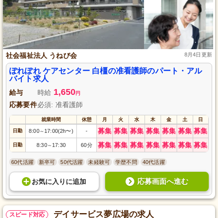
社会福祉法人 うねび会
8月4日更新
ぽれぽれ ケアセンター 白橿の准看護師のパート・アル
バイト求人
1,650
給与
時給
円
応募要件
必須: 准看護師
就業時間
休憩
月
火
水
木
金
土
日
募集
募集
募集
募集
募集
募集
募集
日勤
8:00
17:00(2h〜)
-
～
募集
募集
募集
募集
募集
募集
募集
日勤
8:30
17:30
60分
～
60代活躍
新卒可
50代活躍
未経験可
学歴不問
40代活躍
応募画面へ進む
お気に入り
に
追加
デイサービス夢広場の求人
スピード対応