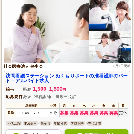
社会医療法人 健生会
8月4日更新
訪問看護ステーション ぬくもりポートの准看護師のパー
ト・アルバイト求人
1,500
1,800
給与
時給
~
円
応募要件
必須: 准看護師、自動車免許
就業時間
休憩
月
火
水
木
金
土
日
募集
募集
募集
募集
募集
募集
定休
日勤
9:00
17:00
60分
～
50代活躍
未経験可
新卒可
年齢不問
学歴不問
40代活躍