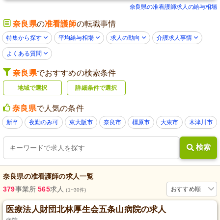
奈良県の准看護師求人の給与相場
奈良県
の
准看護師
の転職事情
特集から探す
平均給与相場
求人の動向
介護求人事情
よくある質問
奈良県
でおすすめの検索条件
地域で選択
詳細条件で選択
奈良県
で人気の条件
新卒
夜勤のみ可
東大阪市
奈良市
橿原市
大東市
木津川市
検索
奈良県
の
准看護師
の求人一覧
379
事業所
565
求人
おすすめ順
(1~30件)
医療法人財団北林厚生会五条山病院の求人