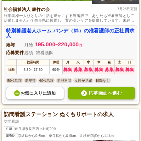
社会福祉法人 康竹の会
7月28日更新
利用者様一人ひとりの生活を豊かにする当施設で、あなたも准看護師として
活躍しませんか？奈良県に位置し、質の高いケアを提供しています。未経験
者でも、充実したサポート体制が整っており、安心してキャリアを築けま
す。医療と介護が融合したサービスで、専門性を高めながら、心豊かな暮ら
特別養護老人ホーム バンデ（絆）の准看護師の正社員求
しを支えるやりがいを感じてください。
人
195,000
220,000
給与
月給
~
円
応募要件
必須: 准看護師
就業時間
休憩
月
火
水
木
金
土
日
募集
募集
募集
募集
募集
募集
募集
日勤
8:30
17:30
60分
～
50代活躍
新卒可
40代活躍
学歴不問
女性が活躍
転勤なし
応募画面へ進む
お気に入り
に
追加
訪問看護ステーション ぬくもりポートの求人
訪問看護
住所
奈良県奈良市西木辻町200
最寄駅
京終駅から0.6km、奈良駅から0.9km、近鉄奈良駅から1.1km