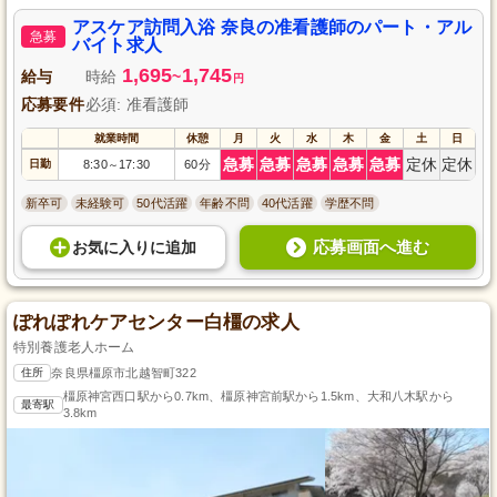
サービスを提供します。チームで協力し、入浴介助や基本的な看護業務をお
願いします。プライベートも大切にしながら、自分のペースで働ける環境で
アスケア訪問入浴 奈良の准看護師のパート・アル
急募
す。
バイト求人
1,695
1,745
給与
時給
~
円
応募要件
必須: 准看護師
就業時間
休憩
月
火
水
木
金
土
日
急募
急募
急募
急募
急募
定休
定休
日勤
8:30
17:30
60分
～
新卒可
未経験可
50代活躍
年齢不問
40代活躍
学歴不問
応募画面へ進む
お気に入り
に
追加
ぽれぽれケアセンター白橿の求人
特別養護老人ホーム
住所
奈良県橿原市北越智町322
橿原神宮西口駅から0.7km、橿原神宮前駅から1.5km、大和八木駅から
最寄駅
3.8km