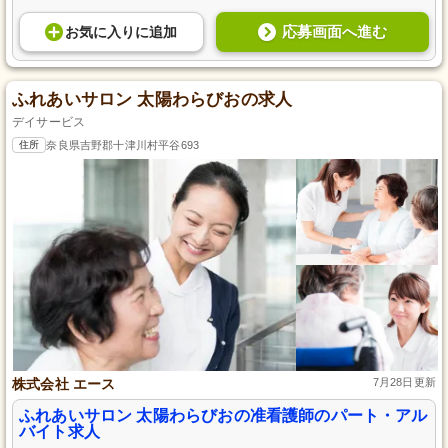
応募画面へ進む
お気に入り
に
追加
ふれあいサロン 太陽わらびおの求人
デイサービス
住所
奈良県吉野郡十津川村平谷693
株式会社 エース
7月28日更新
ふれあいサロン 太陽わらびおの准看護師のパート・アル
バイト求人