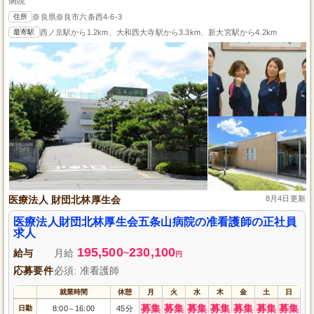
病院
住所
奈良県奈良市六条西4-6-3
最寄駅
西ノ京駅から1.2km、大和西大寺駅から3.3km、新大宮駅から4.2km
医療法人 財団北林厚生会
8月4日更新
医療法人財団北林厚生会五条山病院の准看護師の正社員
求人
195,500
230,100
給与
月給
~
円
応募要件
必須: 准看護師
就業時間
休憩
月
火
水
木
金
土
日
募集
募集
募集
募集
募集
募集
募集
日勤
8:00
16:00
45分
～