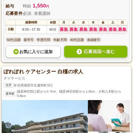
1,550
給与
時給
円
応募要件
必須: 准看護師
就業時間
休憩
月
火
水
木
金
土
日
募集
募集
募集
募集
募集
募集
募集
日勤
8:30
17:30
60分
～
50代活躍
新卒可
学歴不問
年齢不問
40代活躍
未経験可
応募画面へ進む
お気に入り
に
追加
ぽれぽれ ケアセンター 白橿の求人
デイサービス
住所
奈良県橿原市北越智町322
橿原神宮西口駅から0.7km、橿原神宮前駅から1.5km、大和八木駅から
最寄駅
3.8km