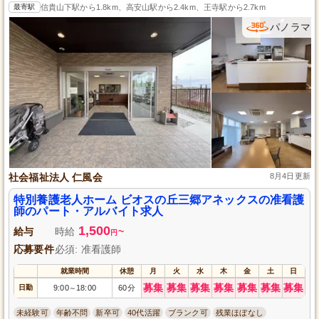
最寄駅
信貴山下駅から1.8km、高安山駅から2.4km、王寺駅から2.7km
パノラマ
社会福祉法人 仁風会
8月4日更新
特別養護老人ホーム ビオスの丘三郷アネックスの准看護
師のパート・アルバイト求人
1,500
給与
時給
~
円
応募要件
必須: 准看護師
就業時間
休憩
月
火
水
木
金
土
日
募集
募集
募集
募集
募集
募集
募集
日勤
9:00
18:00
60分
～
未経験可
年齢不問
新卒可
40代活躍
ブランク可
残業ほぼなし