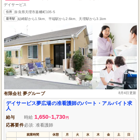
デイサービス
住所
奈良県天理市嘉幡町105-5
最寄駅
結崎駅から1.5km、平端駅から2.6km、天理駅から3.1km
有限会社 夢グループ
8月4日更新
デイサービス夢広場の准看護師のパート・アルバイト求
人
1,650
1,730
給与
時給
~
円
応募要件
必須: 准看護師
就業時間
休憩
月
火
水
木
金
土
日