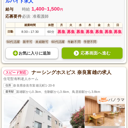
ルバイト求人
1,400
1,500
給与
時給
~
円
応募要件
必須: 准看護師
就業時間
休憩
月
火
水
木
金
土
日
募集
募集
募集
募集
募集
募集
募集
日勤
8:30
17:30
60分
～
50代活躍
新卒可
未経験可
60代活躍
年齢不問
学歴不問
応募画面へ進む
お気に入り
に
追加
ナーシングホスピス 奈良富雄の求人
スピード対応
住宅型有料老人ホーム
住所
奈良県奈良市富雄元町1-20-8
最寄駅
富雄駅から0.3km、生駒駅から3.6km、鳥居前駅から3.8km
パノラマ