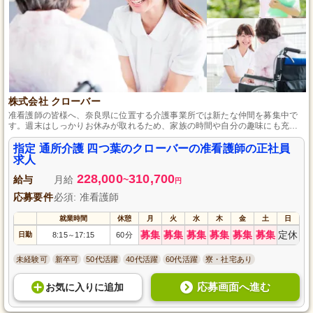
株式会社 クローバー
准看護師の皆様へ、奈良県に位置する介護事業所では新たな仲間を募集中で
す。週末はしっかりお休みが取れるため、家族の時間や自分の趣味にも充て
ることができ、プライベートも大事にできます。経験の有無にかかわらず、
高齢者看護に興味がある方やじっくりと利用者さまに向き合う看護をしたい
指定 通所介護 四つ葉のクローバーの准看護師の正社員
と考えている方には最適な職場です。安心の医療グループ内での職場なの
求人
で、サポート体制も充実しています。
228,000
310,700
給与
月給
~
円
応募要件
必須: 准看護師
就業時間
休憩
月
火
水
木
金
土
日
募集
募集
募集
募集
募集
募集
定休
日勤
8:15
17:15
60分
～
未経験可
新卒可
50代活躍
40代活躍
60代活躍
寮・社宅あり
応募画面へ進む
お気に入り
に
追加