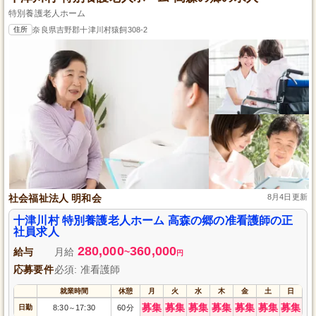
特別養護老人ホーム
住所
奈良県吉野郡十津川村猿飼308-2
社会福祉法人 明和会
8月4日更新
十津川村 特別養護老人ホーム 高森の郷の准看護師の正
社員求人
280,000
360,000
給与
月給
~
円
応募要件
必須: 准看護師
就業時間
休憩
月
火
水
木
金
土
日
募集
募集
募集
募集
募集
募集
募集
日勤
8:30
17:30
60分
～