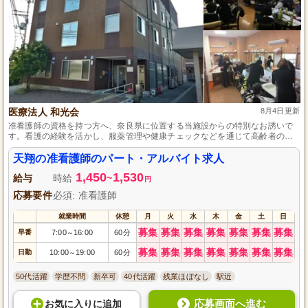
医療法人 和光会
8月4日更新
准看護師の資格を持つ方へ、奈良県に位置する当施設からの特別なお誘いで
す。看護の経験を活かし、服薬管理や健康チェックなどを通じて高齢者の
方々の安心した生活をサポートするお仕事です。週3日程度の勤務で、ライフ
スタイルに合わせた柔軟なシフトが可能です。充実した研修制度と温かいス
天翔の准看護師のパート・アルバイト求人
タッフの支援で、未経験からでも安心して始められます。
1,450
1,530
給与
時給
~
円
応募要件
必須: 准看護師
就業時間
休憩
月
火
水
木
金
土
日
募集
募集
募集
募集
募集
募集
募集
早番
7:00
16:00
60分
～
募集
募集
募集
募集
募集
募集
募集
日勤
10:00
19:00
60分
～
50代活躍
学歴不問
新卒可
40代活躍
残業ほぼなし
駅近
応募画面へ進む
お気に入り
に
追加