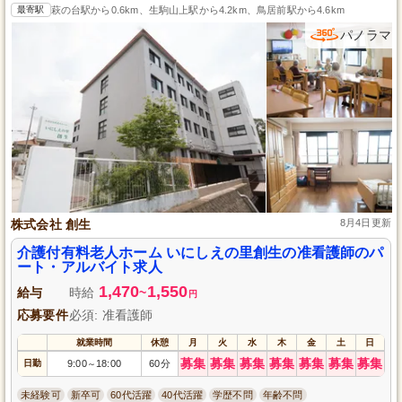
最寄駅
萩の台駅から0.6km、生駒山上駅から4.2km、鳥居前駅から4.6km
パノラマ
株式会社 創生
8月4日更新
介護付有料老人ホーム いにしえの里創生の准看護師のパ
ート・アルバイト求人
1,470
1,550
給与
時給
~
円
応募要件
必須: 准看護師
就業時間
休憩
月
火
水
木
金
土
日
募集
募集
募集
募集
募集
募集
募集
日勤
9:00
18:00
60分
～
未経験可
新卒可
60代活躍
40代活躍
学歴不問
年齢不問