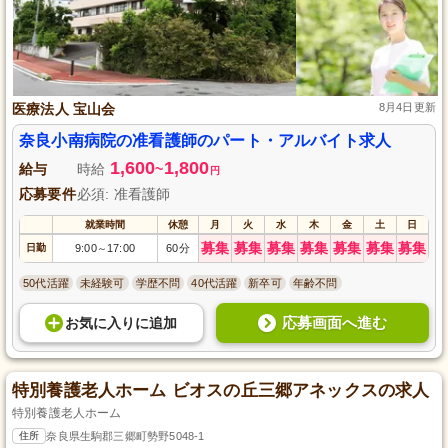
医療法人 宝山会
8月4日更新
奈良小南病院の准看護師のパート・アルバイト求人
1,600
1,800
給与
時給
~
円
応募要件
必須: 准看護師
就業時間
休憩
月
火
水
木
金
土
日
募集
募集
募集
募集
募集
募集
募集
日勤
9:00
17:00
60分
～
50代活躍
未経験可
学歴不問
40代活躍
新卒可
年齢不問
応募画面へ進む
お気に入り
に
追加
特別養護老人ホーム ビオスの丘三郷アネックスの求人
特別養護老人ホーム
住所
奈良県生駒郡三郷町勢野5048-1