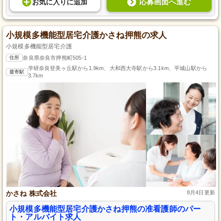
応募画面へ進む
お気に入り
に
追加
小規模多機能型居宅介護かさね押熊の求人
小規模多機能型居宅介護
住所
奈良県奈良市押熊町505-1
学研奈良登美ヶ丘駅から1.9km、大和西大寺駅から3.1km、平城山駅から
最寄駅
3.7km
かさね 株式会社
8月4日更新
小規模多機能型居宅介護かさね押熊の准看護師のパー
ト・アルバイト求人