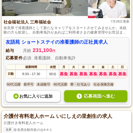
社会福祉法人 三寿福祉会
7月28日更新
奈良県で准看護師として新たなキャリアをスタートさせてみませんか。未経
験の方も歓迎し、自動車免許があればご利用者さまの健康管理やお世話まで
幅広く担当できます。年間休日は110日と多く、仕事とプライベートのバラン
スを大切にしながら働ける環境です。
友語苑 ショートステイの准看護師の正社員求人
231,100
給与
月給
円
応募要件
必須: 准看護師、自動車免許
就業時間
休憩
月
火
水
木
金
土
日
募集
募集
募集
募集
募集
募集
募集
日勤
8:30
17:30
60分
～
50代活躍
新卒可
未経験可
40代活躍
寮・社宅あり
社会保険完備
応募画面へ進む
お気に入り
に
追加
介護付有料老人ホーム いにしえの里創生の求人
介護付き有料老人ホーム
住所
奈良県生駒市萩の台4-4-1