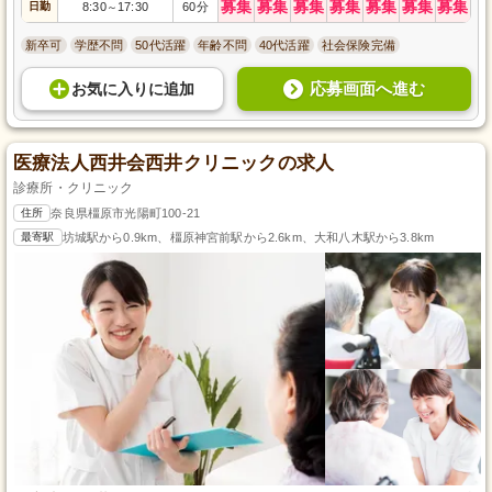
募集
募集
募集
募集
募集
募集
募集
日勤
8:30
17:30
60分
～
新卒可
学歴不問
50代活躍
年齢不問
40代活躍
社会保険完備
応募画面へ進む
お気に入り
に
追加
医療法人西井会西井クリニックの求人
診療所・クリニック
住所
奈良県橿原市光陽町100-21
最寄駅
坊城駅から0.9km、橿原神宮前駅から2.6km、大和八木駅から3.8km