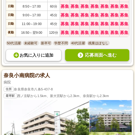
募集
募集
募集
募集
募集
募集
募集
日勤
8:50
17:00
60分
～
募集
募集
募集
募集
募集
募集
募集
日勤
9:00
17:00
45分
～
募集
募集
募集
募集
募集
募集
募集
日勤
11:00
19:00
45分
～
募集
募集
募集
募集
募集
募集
募集
夜勤
16:50
翌9:00
120分
～
50代活躍
未経験可
新卒可
学歴不問
40代活躍
残業ほぼなし
応募画面へ進む
お気に入り
に
追加
奈良小南病院の求人
病院
住所
奈良県奈良市八条5-437-8
最寄駅
西ノ京駅から1.5km、新大宮駅から2.3km、奈良駅から2.3km