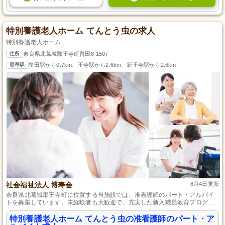
特別養護老人ホーム てんとう虫の求人
特別養護老人ホーム
住所
奈良県北葛城郡王寺町畠田8-1507
最寄駅
畠田駅から0.7km、王寺駅から2.6km、新王寺駅から2.6km
社会福祉法人 博寿会
8月4日更新
奈良県北葛城郡王寺町に位置する当施設では、准看護師のパート・アルバイ
トを募集しています。未経験者も大歓迎で、充実した新入職員教育プログラ
ムと外部研修への参加支援があります。働きやすい環境とスキルアップを目
指せる体制が整っており、一人ひとりの成長を大切にしています。奈良県で
特別養護老人ホーム てんとう虫の准看護師のパート・ア
の新たなキャリアをスタートさせませんか。