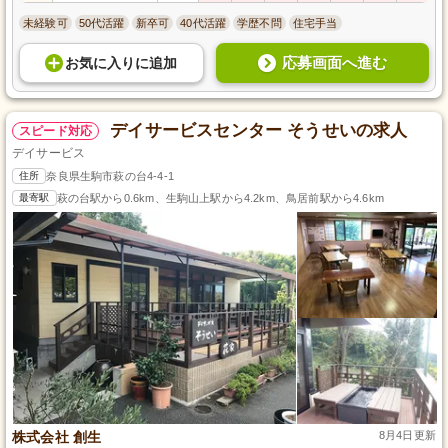
未経験可
50代活躍
新卒可
40代活躍
学歴不問
住宅手当
応募画面へ進む
お気に入り
に
追加
デイサービスセンター そうせいの求人
スピード対応
デイサービス
住所
奈良県生駒市萩の台4-4-1
最寄駅
萩の台駅から0.6km、生駒山上駅から4.2km、鳥居前駅から4.6km
株式会社 創生
8月4日更新