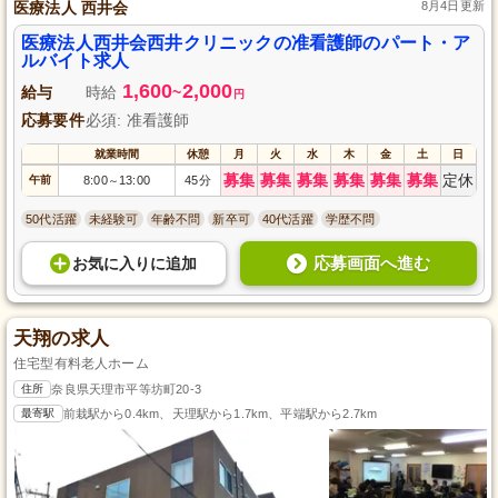
医療法人 西井会
8月4日更新
医療法人西井会西井クリニックの准看護師のパート・ア
ルバイト求人
1,600
2,000
給与
時給
~
円
応募要件
必須: 准看護師
就業時間
休憩
月
火
水
木
金
土
日
募集
募集
募集
募集
募集
募集
定休
午前
8:00
13:00
45分
～
50代活躍
未経験可
年齢不問
新卒可
40代活躍
学歴不問
応募画面へ進む
お気に入り
に
追加
天翔の求人
住宅型有料老人ホーム
住所
奈良県天理市平等坊町20-3
最寄駅
前栽駅から0.4km、天理駅から1.7km、平端駅から2.7km