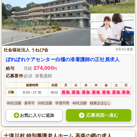
社会福祉法人 うねび会
8月4日更新
ぽれぽれケアセンター白橿の准看護師の正社員求人
274,000
給与
月給
円
応募要件
必須: 准看護師
就業時間
休憩
月
火
水
木
金
土
日
募集
募集
募集
募集
募集
募集
募集
日勤
8:30
17:30
60分
～
60代活躍
新卒可
50代活躍
学歴不問
40代活躍
残業ほぼなし
応募画面へ進む
お気に入り
に
追加
十津川村 特別養護老人ホーム 高森の郷の求人