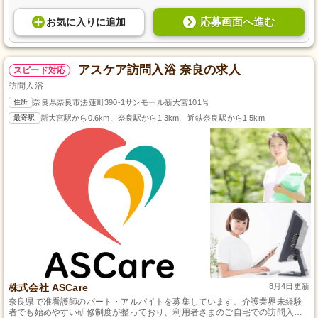
応募画面へ進む
お気に入り
に
追加
アスケア訪問入浴 奈良の求人
スピード対応
訪問入浴
住所
奈良県奈良市法蓮町390-1サンモール新大宮101号
最寄駅
新大宮駅から0.6km、奈良駅から1.3km、近鉄奈良駅から1.5km
株式会社 ASCare
8月4日更新
奈良県で准看護師のパート・アルバイトを募集しています。介護業界未経験
者でも始めやすい研修制度が整っており、利用者さまのご自宅での訪問入浴