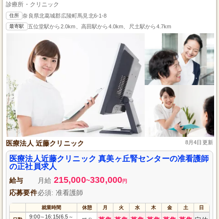
診療所・クリニック
住所
奈良県北葛城郡広陵町馬見北6-1-8
最寄駅
五位堂駅から2.0km、高田駅から4.0km、尺土駅から4.7km
医療法人 近藤クリニック
8月4日更新
医療法人近藤クリニック 真美ヶ丘腎センターの准看護師
の正社員求人
215,000
330,000
給与
月給
~
円
応募要件
必須: 准看護師
就業時間
休憩
月
火
水
木
金
土
日
9:00
16:15(6.5
～
～