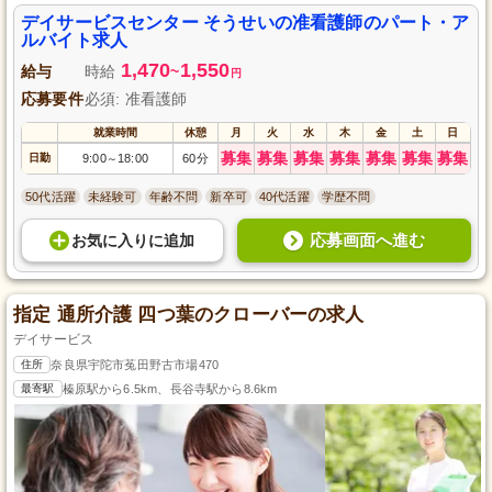
デイサービスセンター そうせいの准看護師のパート・ア
ルバイト求人
1,470
1,550
給与
時給
~
円
応募要件
必須: 准看護師
就業時間
休憩
月
火
水
木
金
土
日
募集
募集
募集
募集
募集
募集
募集
日勤
9:00
18:00
60分
～
50代活躍
未経験可
年齢不問
新卒可
40代活躍
学歴不問
応募画面へ進む
お気に入り
に
追加
指定 通所介護 四つ葉のクローバーの求人
デイサービス
住所
奈良県宇陀市菟田野古市場470
最寄駅
榛原駅から6.5km、長谷寺駅から8.6km