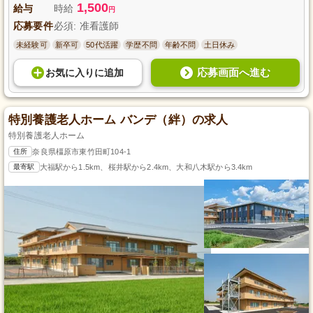
1,500
給与
時給
円
応募要件
必須: 准看護師
未経験可
新卒可
50代活躍
学歴不問
年齢不問
土日休み
応募画面へ進む
お気に入り
に
追加
特別養護老人ホーム バンデ（絆）の求人
特別養護老人ホーム
住所
奈良県橿原市東竹田町104-1
最寄駅
大福駅から1.5km、桜井駅から2.4km、大和八木駅から3.4km