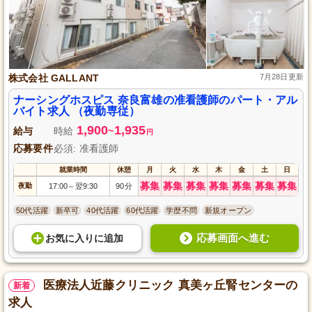
株式会社 GALLANT
7月28日更新
ナーシングホスピス 奈良富雄の准看護師のパート・アル
バイト求人 （夜勤専従）
1,900
1,935
給与
時給
~
円
応募要件
必須: 准看護師
就業時間
休憩
月
火
水
木
金
土
日
募集
募集
募集
募集
募集
募集
募集
夜勤
17:00
翌9:30
90分
～
50代活躍
新卒可
40代活躍
60代活躍
学歴不問
新規オープン
応募画面へ進む
お気に入り
に
追加
医療法人近藤クリニック 真美ヶ丘腎センターの
新着
求人