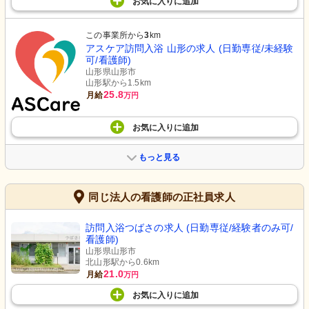
お気に入り
に
追加
この事業所から
3
km
アスケア訪問入浴 山形の求人 (日勤専従/未経験
可/看護師)
山形県山形市
山形駅から1.5km
25.8
月給
万円
お気に入り
に
追加
もっと見る
同じ法人の看護師の正社員求人
訪問入浴つばさの求人 (日勤専従/経験者のみ可/
看護師)
山形県山形市
北山形駅から0.6km
21.0
月給
万円
お気に入り
に
追加