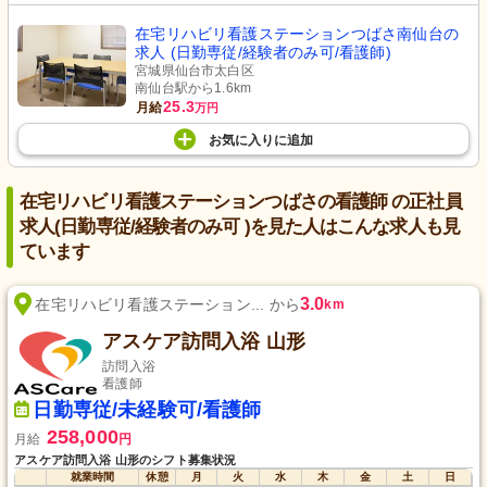
在宅リハビリ看護ステーションつばさ南仙台の
求人 (日勤専従/経験者のみ可/看護師)
宮城県仙台市太白区
南仙台駅から1.6km
25.3
月給
万円
お気に入り
に
追加
在宅リハビリ看護ステーションつばさの看護師 の正社員
求人(日勤専従/経験者のみ可 )を見た人はこんな求人も見
ています
3.0
在宅リハビリ看護ステーション... から
km
アスケア訪問入浴 山形
訪問入浴
看護師
日勤専従/未経験可/看護師
258,000
月給
円
アスケア訪問入浴 山形のシフト募集状況
就業時間
休憩
月
火
水
木
金
土
日