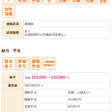
子育てママパ
パ活躍
資格必須
看護師
あり
試用期間
試用期間中の労働条件変更なし
給与・手当
人事評価制度
253,000
323,000
給与
月給
〜
円
あり
基本給
200,000
円
〜
通勤手当
実費（上限あり）
職務手当
30,000 円
皆勤手当
8,000 円