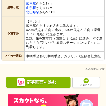
蔵王駅
から2.8km
最寄り駅
山形駅
から3.1km
北山形駅
から5.1km
【車5分】
蔵王駅からすぐ右方向に進みます。
420m先を右方向に進み、590m先を左方向（県道
交通手段
１７０号線）に進みます。
2.2km先を左方向（国道１３号線）に進み、すぐ進
むと「在宅リハビリ看護ステーションつばさ」に
到着します。
マイカー通勤
車輌手当あり,車輌手当、ガソリン代全額会社負担
2026/08/03 更新
応募画面
進む
へ
お気に入り