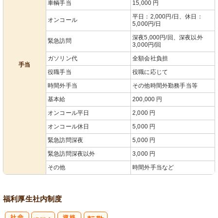
車輌手当
15,000 円
平日：2,000円/日、休日：
オンコール
5,000円/日
深夜5,000円/回、深夜以外
緊急訪問
3,000円/回
ガソリン代
全額会社負担
手当
役職手当
役職に応じて
時間外手当
その他時間外勤務手当等
基本給
200,000 円
オンコール平日
2,000 円
オンコール休日
5,000 円
緊急訪問深夜
5,000 円
緊急訪問深夜以外
3,000 円
その他
時間外手当など
福利厚生
社内制度