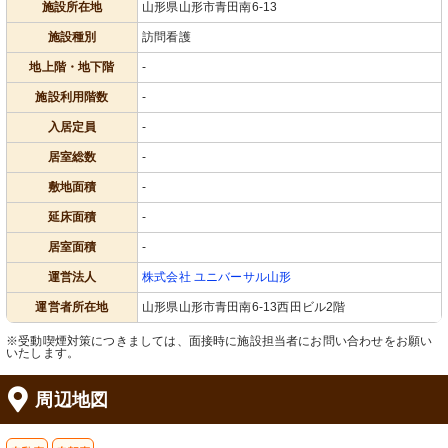
施設所在地
山形県山形市青田南6-13
施設種別
訪問看護
地上階・地下階
-
施設利用階数
-
入居定員
-
居室総数
-
敷地面積
-
延床面積
-
居室面積
-
運営法人
株式会社 ユニバーサル山形
運営者所在地
山形県山形市青田南6-13西田ビル2階
※受動喫煙対策につきましては、面接時に施設担当者にお問い合わせをお願い
いたします。
周辺地図