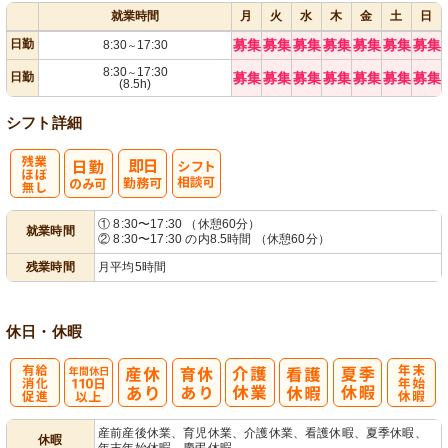
就業時間
月
火
水
木
金
土
日
日勤
募集
募集
募集
募集
募集
募集
募集
8:30
17:30
～
8:30
17:30
～
日勤
募集
募集
募集
募集
募集
募集
募集
(8.5h)
シフト詳細
残
シ
① 8:30〜17:30 （休憩60分）
就業時間
② 8:30〜17:30 の内8.5時間 （休憩60分）
業ほぼなし
フト相談可
残業時間
月平均5時間
休日・休暇
有
年間休日
年
産前産後休業、育児休業、介護休業、看護休暇、夏季休暇、
休暇
年末年始休暇、慶弔休暇