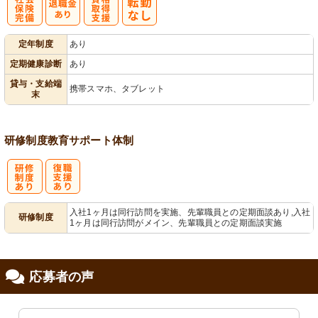
社
資格取得支援
定年制度
あり
会保険完備
あり
定期健康診断
あり
貸与・支給端
携帯スマホ、タブレット
末
研修制度
教育
サポート体制
研
復
入社1ヶ月は同行訪問を実施、先輩職員との定期面談あり,入社
研修制度
1ヶ月は同行訪問がメイン、先輩職員との定期面談実施
修制度あり
職支援あり
応募者の声