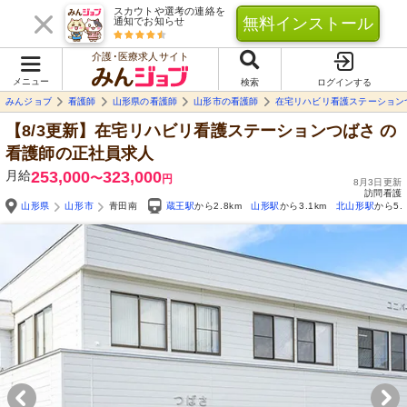
スカウトや選考の連絡を
無料インストール
通知でお知らせ
介護･医療求人サイト
メニュー
検索
ログインする
みんジョブ
看護師
山形県の看護師
山形市の看護師
在宅リハビリ看護ステーション
【8/3更新】在宅リハビリ看護ステーションつばさ
の
看護師の正社員求人
月給
253,000
323,000
〜
円
8月3日更新
訪問看護
山形県
山形市
青田南
蔵王駅
から2.8km
山形駅
から3.1km
北山形駅
から5.