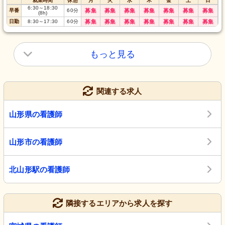
就業時間
休憩
月
火
水
木
金
土
日
6:30
～
18:30
早番
60
分
募集
募集
募集
募集
募集
募集
募集
(8h)
日勤
8:30
～
17:30
60
分
募集
募集
募集
募集
募集
募集
募集
もっと見る
関連する求人
山形県の看護師
山形市の看護師
北山形駅の看護師
隣接するエリアから求人を探す