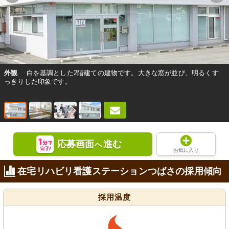
外観
白を基調とした2階建ての建物です。大きな窓が並び、明るくす
っきりした印象です。
応募画面
進む
へ
お気に入り
在宅リハビリ看護ステーションつばさの採用傾向
採用温度