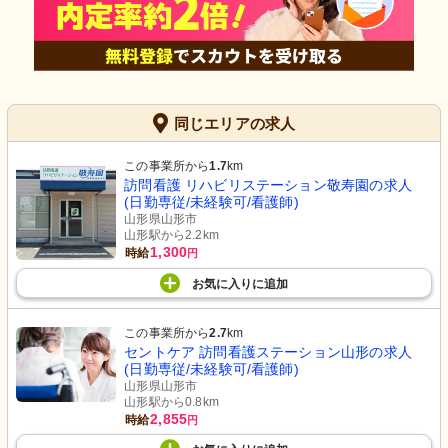
同じエリアの求人
この事業所から
1.7
km
訪問看護 リハビリステーション敬寿園の求人
(日勤専従/未経験可/看護師)
山形県山形市
山形駅から2.2km
1,300
時給
円
お気に入り
に
追加
この事業所から
2.7
km
セントケア 訪問看護ステーション山形の求人
(日勤専従/未経験可/看護師)
山形県山形市
山形駅から0.8km
2,855
時給
円