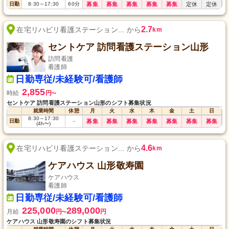
日勤
8:30
～
17:30
60
分
募集
募集
募集
募集
募集
定休
定休
2.7
在宅リハビリ看護ステーション... から
km
セントケア 訪問看護ステーション山形
訪問看護
看護師
日勤専従/未経験可/看護師
2,855
時給
円
〜
セントケア 訪問看護ステーション山形のシフト募集状況
就業時間
休憩
月
火
水
木
金
土
日
8:30
～
17:30
日勤
-
募集
募集
募集
募集
募集
募集
募集
(4h〜)
4.6
在宅リハビリ看護ステーション... から
km
ケアハウス 山形敬寿園
ケアハウス
看護師
日勤専従/未経験可/看護師
225,000
289,000
月給
円
円
〜
ケアハウス 山形敬寿園のシフト募集状況