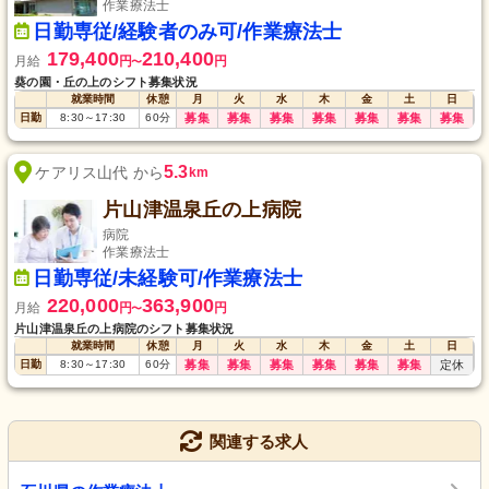
作業療法士
日勤専従/経験者のみ可/作業療法士
179,400
210,400
月給
円
円
〜
葵の園・丘の上のシフト募集状況
就業時間
休憩
月
火
水
木
金
土
日
日勤
8:30
～
17:30
60
分
募集
募集
募集
募集
募集
募集
募集
5.3
ケアリス山代 から
km
片山津温泉丘の上病院
病院
作業療法士
日勤専従/未経験可/作業療法士
220,000
363,900
月給
円
円
〜
片山津温泉丘の上病院のシフト募集状況
就業時間
休憩
月
火
水
木
金
土
日
日勤
8:30
～
17:30
60
分
募集
募集
募集
募集
募集
募集
定休
関連する求人