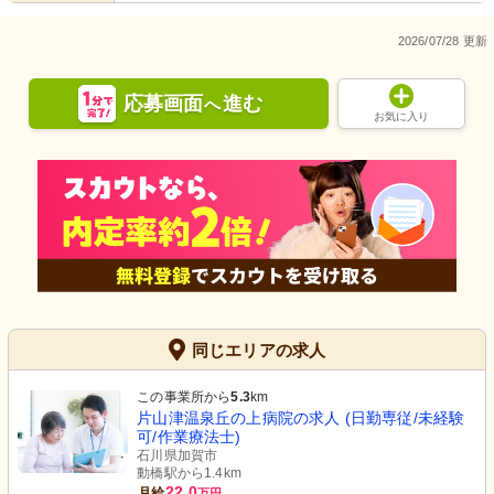
2026/07/28 更新
応募画面
進む
へ
お気に入り
同じエリアの求人
この事業所から
5.3
km
片山津温泉丘の上病院の求人 (日勤専従/未経験
可/作業療法士)
石川県加賀市
動橋駅から1.4km
22.0
月給
万円