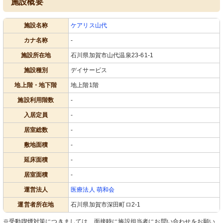
施設概要
施設名称
ケアリス山代
カナ名称
-
施設所在地
石川県加賀市山代温泉23-61-1
施設種別
デイサービス
地上階・地下階
地上階1階
施設利用階数
-
入居定員
-
居室総数
-
敷地面積
-
延床面積
-
居室面積
-
運営法人
医療法人 萌和会
運営者所在地
石川県加賀市深田町ロ2-1
※受動喫煙対策につきましては、面接時に施設担当者にお問い合わせをお願い