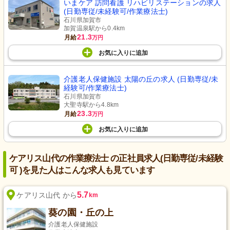
いまケア 訪問看護 リハビリステーションの求人
(日勤専従/未経験可/作業療法士)
石川県加賀市
加賀温泉駅から0.4km
21.3
月給
万円
お気に入り
に
追加
介護老人保健施設 太陽の丘の求人 (日勤専従/未
経験可/作業療法士)
石川県加賀市
大聖寺駅から4.8km
23.3
月給
万円
お気に入り
に
追加
ケアリス山代の作業療法士 の正社員求人(日勤専従/未経験
可 )を見た人はこんな求人も見ています
5.7
ケアリス山代 から
km
葵の園・丘の上
介護老人保健施設