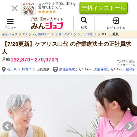
スカウトや選考の連絡を
無料インストール
通知でお知らせ
介護･医療求人サイト
メニュー
検索
ログインする
みんジョブ
OT
石川県のOT
加賀市のOT
ケアリス山代
OT・正社員
【7/28更新】ケアリス山代
の作業療法士の正社員求
人
月給
192,870
270,970
〜
円
7月28日更新
デイサービス
石川県
加賀市
山代温泉
加賀温泉駅
から4.1km
大聖寺駅
から4.4km
動橋駅