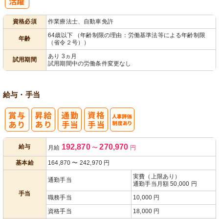
パ活躍
資格必須
作業療法士、自動車免許
64歳以下 （年齢制限の理由：労働基準法等による年齢制限
年齢
（省令２号））
あり 3ヵ月
試用期間
試用期間中の労働条件変更なし
給与・手当
人事評価制度
192,870
270,970
給与
月給
〜
円
あり
基本給
164,870
〜
242,970
円
実費（上限あり）
通勤手当
通勤手当月額 50,000 円
手当
職務手当
10,000 円
資格手当
18,000 円