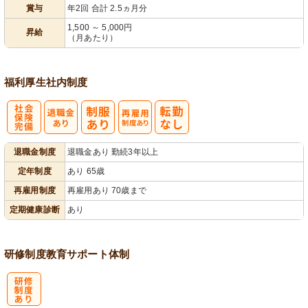
賞与
年2回 合計 2.5ヵ月分
1,500 ～ 5,000円
昇給
（月あたり）
福利厚生
社内制度
社
再雇用制度あ
退職金制度
退職金あり 勤続3年以上
会保険完備
り
定年制度
あり 65歳
再雇用制度
再雇用あり 70歳まで
定期健康診断
あり
研修制度
教育
サポート体制
研