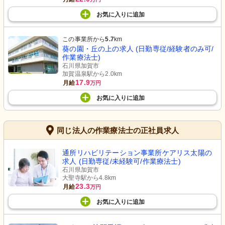
お気に入り
に
追加
この事業所から
5.7
km
葵の園・丘の上の求人 (日勤専従/経験者のみ可/
作業療法士)
石川県加賀市
加賀温泉駅から2.0km
17.9
月給
万円
お気に入り
に
追加
同じ法人の作業療法士の正社員求人
通所リハビリテーション事業所ケアリス太陽の
求人 (日勤専従/未経験可/作業療法士)
石川県加賀市
大聖寺駅から4.8km
23.3
月給
万円
お気に入り
に
追加