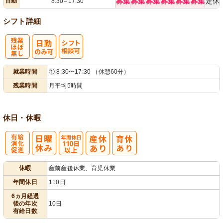
日勤
募集
募集
募集
募集
募集
募集
定休
8:30
17:30
～
シフト詳細
残
シ
就業時間
① 8:30〜17:30 （休憩60分）
業ほぼなし
フト相談可
残業時間
月平均5時間
休日・休暇
有
年間休日
休暇
産前産後休業、育児休業
給消化促進
110日以上
年間休日
110日
6ヵ月経過
後の年次
10日
有給日数