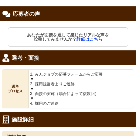
応募者の声
修制度あり
あなたが面接を通して感じたリアルな声を
投稿してみませんか？
詳細はこちら
選考・面接
1. みんジョブの応募フォームからご応募
▼
2. 採用担当者よりご連絡
選考
▼
プロセス
3. 面接の実施（場合によって複数回）
▼
4. 採用のご連絡
施設詳細