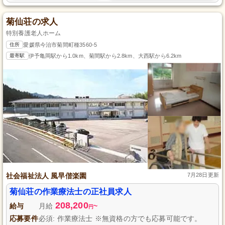
菊仙荘の求人
特別養護老人ホーム
住所
愛媛県今治市菊間町種3560-5
最寄駅
伊予亀岡駅から1.0km、菊間駅から2.8km、大西駅から6.2km
社会福祉法人 風早偕楽園
7月28日更新
菊仙荘の作業療法士の正社員求人
208,200
給与
月給
~
円
応募要件
必須: 作業療法士 ※無資格の方でも応募可能です。