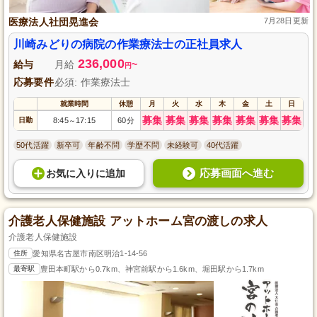
医療法人社団晃進会
7月28日更新
川崎みどりの病院の作業療法士の正社員求人
236,000
給与
月給
~
円
応募要件
必須: 作業療法士
就業時間
休憩
月
火
水
木
金
土
日
募集
募集
募集
募集
募集
募集
募集
日勤
8:45
17:15
60分
～
50代活躍
新卒可
年齢不問
学歴不問
未経験可
40代活躍
応募画面へ進む
お気に入り
に
追加
介護老人保健施設 アットホーム宮の渡しの求人
介護老人保健施設
住所
愛知県名古屋市南区明治1-14-56
最寄駅
豊田本町駅から0.7km、神宮前駅から1.6km、堀田駅から1.7km