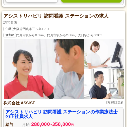
アシストリハビリ 訪問看護 ステーションの求人
訪問看護
住所
大阪府門真市三ツ島1-3-4
最寄駅
門真南駅から0.6km、門真市駅から2.0km、大日駅から3.3km
株式会社 ASSIST
7月28日更新
アシストリハビリ 訪問看護 ステーションの作業療法士
の正社員求人
280,000
350,000
給与
月給
~
円