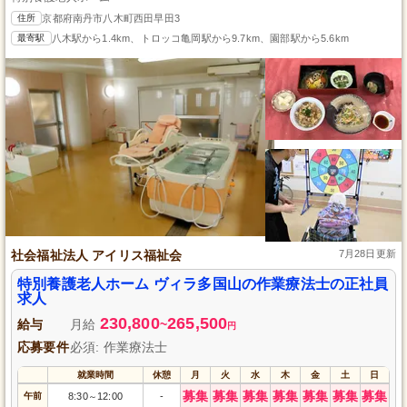
住所
京都府南丹市八木町西田早田3
最寄駅
八木駅から1.4km、トロッコ亀岡駅から9.7km、園部駅から5.6km
社会福祉法人 アイリス福祉会
7月28日更新
特別養護老人ホーム ヴィラ多国山の作業療法士の正社員
求人
230,800
265,500
給与
月給
~
円
応募要件
必須: 作業療法士
就業時間
休憩
月
火
水
木
金
土
日
募集
募集
募集
募集
募集
募集
募集
午前
8:30
12:00
-
～