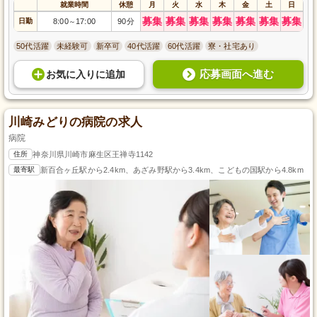
就業時間
休憩
月
火
水
木
金
土
日
募集
募集
募集
募集
募集
募集
募集
日勤
8:00
17:00
90分
～
50代活躍
未経験可
新卒可
40代活躍
60代活躍
寮・社宅あり
応募画面へ進む
お気に入り
に
追加
川崎みどりの病院の求人
病院
住所
神奈川県川崎市麻生区王禅寺1142
最寄駅
新百合ヶ丘駅から2.4km、あざみ野駅から3.4km、こどもの国駅から4.8km