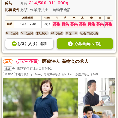
214,500
311,000
給与
月給
~
円
応募要件
必須: 作業療法士、自動車免許
就業時間
休憩
月
火
水
木
金
土
日
募集
募集
募集
募集
募集
募集
募集
日勤
8:30
17:30
60分
～
60代活躍
50代活躍
未経験可
40代活躍
学歴不問
社会保険完備
応募画面へ進む
お気に入り
に
追加
医療法人 高樹会の求人
法人
スピード対応
住所
香川県善通寺市上吉田町4-5-1
最寄駅
善通寺駅から0.5km、琴電琴平駅から5.6km、多度津駅から5.0km