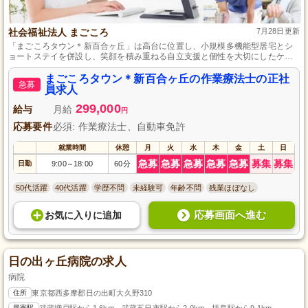
社会福祉法人 まごころ
7月28日更新
「まごころタウン＊新百合ヶ丘」は高台に位置し、小規模多機能型居宅とシ
ョートステイを併設し、笑顔を積み重ねる自立支援と個性を大切にしたケア
を通し、その人らしい生活の継続をサポートします。
まごころタウン＊新百合ヶ丘の作業療法士の正社
急募
員求人
299,000
給与
月給
円
応募要件
必須: 作業療法士、自動車免許
就業時間
休憩
月
火
水
木
金
土
日
急募
急募
急募
急募
急募
募集
募集
日勤
9:00
18:00
60分
～
50代活躍
40代活躍
学歴不問
未経験可
年齢不問
残業ほぼなし
応募画面へ進む
お気に入り
に
追加
日の出ヶ丘病院の求人
病院
住所
東京都西多摩郡日の出町大久野310
最寄駅
武蔵増戸駅から1.6km、武蔵五日市駅から2.0km、拝島駅から9.1km