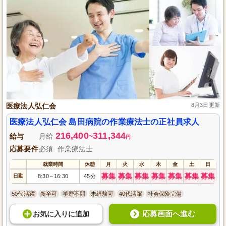
医療法人弘仁会
8月3日更新
医療法人弘仁会 島田病院の作業療法士の正社員求人
216,400
311,344
給与
月給
~
円
応募要件
必須: 作業療法士
就業時間
休憩
月
火
水
木
金
土
日
募集
募集
募集
募集
募集
募集
募集
日勤
8:30
16:30
45分
～
50代活躍
新卒可
学歴不問
未経験可
40代活躍
社会保険完備
応募画面へ進む
お気に入り
に
追加