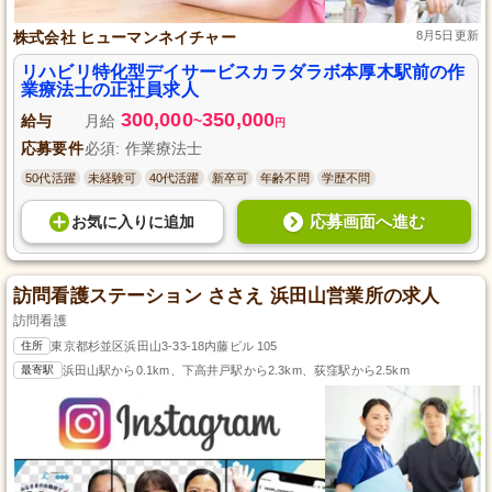
株式会社 ヒューマンネイチャー
8月5日更新
リハビリ特化型デイサービスカラダラボ本厚木駅前の作
業療法士の正社員求人
300,000
350,000
給与
月給
~
円
応募要件
必須: 作業療法士
50代活躍
未経験可
40代活躍
新卒可
年齢不問
学歴不問
応募画面へ進む
お気に入り
に
追加
訪問看護ステーション ささえ 浜田山営業所の求人
訪問看護
住所
東京都杉並区浜田山3-33-18内藤ビル 105
最寄駅
浜田山駅から0.1km、下高井戸駅から2.3km、荻窪駅から2.5km