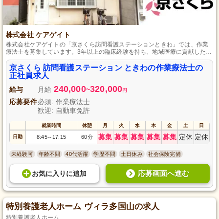
株式会社 ケアゲイト
株式会社ケアゲイトの「京さくら訪問看護ステーションときわ」では、作業
療法士を募集しています。3年以上の臨床経験を持ち、地域医療に貢献したい
方を対象としています。京都市右京区の落ち着いた環境で、利用者一人ひと
りに合わせたリハビリプランを作成し、ご自宅での生活をサポートします。
京さくら 訪問看護ステーション ときわの作業療法士の
ワークライフバランスを大切にし、安定した勤務環境を提供します。正社員
正社員求人
として、地域医療の発展に一緒に貢献しませんか？
240,000
320,000
給与
月給
~
円
応募要件
必須: 作業療法士
歓迎: 自動車免許
就業時間
休憩
月
火
水
木
金
土
日
募集
募集
募集
募集
募集
定休
定休
日勤
8:45
17:15
60分
～
未経験可
年齢不問
40代活躍
学歴不問
土日休み
社会保険完備
応募画面へ進む
お気に入り
に
追加
特別養護老人ホーム ヴィラ多国山の求人
特別養護老人ホーム