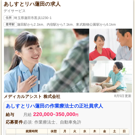
あしすとリハ蓮田の求人
デイサービス
住所
埼玉県蓮田市黒浜1230-1
最寄駅
蓮田駅から2.1km、内宿駅から7.1km、東武動物公園駅から6.1km
メディカルアシスト 株式会社
8月5日更新
あしすとリハ蓮田の作業療法士の正社員求人
220,000
350,000
給与
月給
~
円
応募要件
必須: 作業療法士、自動車免許
就業時間
休憩
月
火
水
木
金
土
日