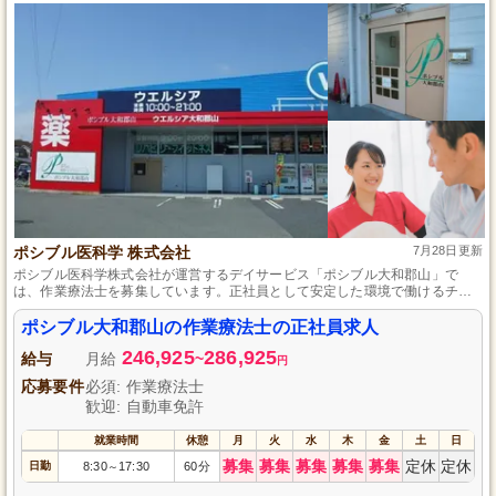
ポシブル医科学 株式会社
7月28日更新
ポシブル医科学株式会社が運営するデイサービス「ポシブル大和郡山」で
は、作業療法士を募集しています。正社員として安定した環境で働けるチャ
ンスです。利用者様の日常生活をサポートし、充実した支援を提供するやり
がいのある仕事です。資格や経験がなくても、あなたの意欲を大切にしま
ポシブル大和郡山の作業療法士の正社員求人
す。共に成長しながら、地域医療に貢献しませんか？
246,925
286,925
給与
月給
~
円
応募要件
必須: 作業療法士
歓迎: 自動車免許
就業時間
休憩
月
火
水
木
金
土
日
募集
募集
募集
募集
募集
定休
定休
日勤
8:30
17:30
60分
～