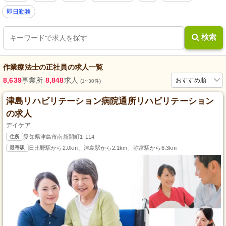
即日勤務
検索
作業療法士
の
正社員
の求人一覧
8,639
事業所
8,848
求人
おすすめ順
(1~30件)
津島リハビリテーション病院通所リハビリテーション
の求人
デイケア
住所
愛知県津島市南新開町1-114
最寄駅
日比野駅から2.0km、津島駅から2.1km、弥富駅から6.3km