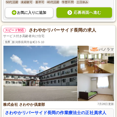
50代活躍
未経験可
新卒可
40代活躍
学歴不問
土日休み
応募画面へ進む
お気に入り
に
追加
さわやかリバーサイド長岡の求人
スピード対応
サービス付き高齢者向け住宅
住所
新潟県長岡市金町2-5-10
パノラマ
株式会社 さわやか倶楽部
7月28日更新
さわやかリバーサイド長岡の作業療法士の正社員求人