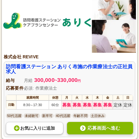
株式会社 REVIVE
訪問看護ステーション ありく布施の作業療法士の正社員
求人
300,000
330,000
給与
月給
~
円
応募要件
必須: 作業療法士
就業時間
休憩
月
火
水
木
金
土
日
募集
募集
募集
募集
募集
定休
定休
日勤
8:30
17:30
60分
～
50代活躍
未経験可
新卒可
40代活躍
年齢不問
土日休み
応募画面へ進む
お気に入り
に
追加