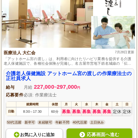
医療法人 大仁会
7月28日更新
「アットホーム宮の渡し」は、利用者に向けたリハビリ業務を提供する介護
老人保健施設で、各種社会保険が完備し、名古屋市営地下鉄名城線の「伝馬
町駅」、名鉄常滑線の「豊田本町駅」からのアクセスも良好です。
介護老人保健施設 アットホーム宮の渡しの作業療法士の
正社員求人
227,000
297,000
給与
月給
~
円
応募要件
必須: 作業療法士
就業時間
休憩
月
火
水
木
金
土
日
募集
募集
募集
募集
募集
定休
定休
日勤
8:30
17:30
60分
～
50代活躍
新卒可
未経験可
年齢不問
40代活躍
土日休み
応募画面へ進む
お気に入り
に
追加