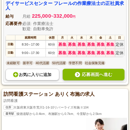
デイサービスセンター フレールの作業療法士の正社員求
人
225,000
332,000
給与
月給
~
円
応募要件
必須: 作業療法士
歓迎: 自動車免許
就業時間
休憩
月
火
水
木
金
土
日
募集
募集
募集
募集
募集
募集
定休
日勤
8:30
17:00
60分
～
募集
募集
募集
募集
募集
募集
定休
日勤
9:00
17:30
60分
～
未経験可
新卒可
40代活躍
50代活躍
学歴不問
社会保険完備
応募画面へ進む
お気に入り
に
追加
訪問看護ステーション ありく布施の求人
訪問看護
住所
大阪府東大阪市荒川1-16-10リバーライズ布施Ⅱ104
最寄駅
俊徳道駅から0.4km、布施駅から0.7km、今里駅から2.5km