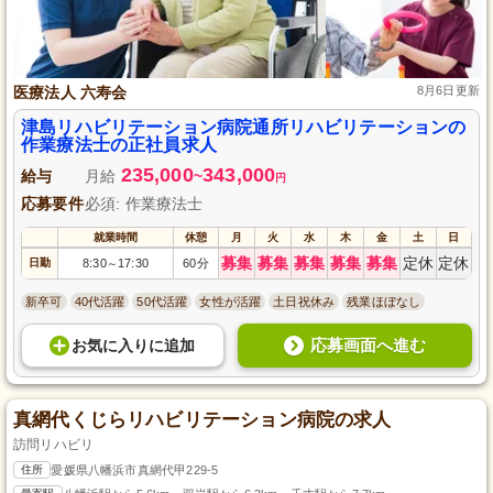
医療法人 六寿会
8月6日更新
津島リハビリテーション病院通所リハビリテーションの
作業療法士の正社員求人
235,000
343,000
給与
月給
~
円
応募要件
必須: 作業療法士
就業時間
休憩
月
火
水
木
金
土
日
募集
募集
募集
募集
募集
定休
定休
日勤
8:30
17:30
60分
～
新卒可
40代活躍
50代活躍
女性が活躍
土日祝休み
残業ほぼなし
応募画面へ進む
お気に入り
に
追加
真網代くじらリハビリテーション病院の求人
訪問リハビリ
住所
愛媛県八幡浜市真網代甲229-5