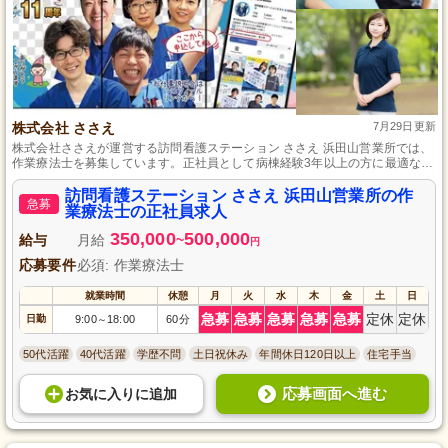
株式会社 ささえ
7月29日更新
株式会社ささえが運営する訪問看護ステーション ささえ 浜田山営業所では、
作業療法士を募集しています。正社員として病棟経験3年以上の方に最適な環
境を提供し、患者様と地域に貢献できるやりがいがあります。あなたの経験
とスキルを活かし、一緒に成長を目指しましょう。
訪問看護ステーション ささえ 浜田山営業所の作
急募
業療法士の正社員求人
350,000
500,000
給与
月給
~
円
応募要件
必須: 作業療法士
就業時間
休憩
月
火
水
木
金
土
日
急募
急募
急募
急募
急募
定休
定休
日勤
9:00
18:00
60分
～
50代活躍
40代活躍
学歴不問
土日祝休み
年間休日120日以上
住宅手当
応募画面へ進む
お気に入り
に
追加