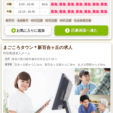
募集
募集
募集
募集
募集
募集
募集
日勤
8:30
16:45
60分
～
募集
募集
募集
募集
募集
募集
募集
午後
13:15
16:45
-
～
新卒可
未経験可
60代活躍
50代活躍
40代活躍
社会保険完備
応募画面へ進む
お気に入り
に
追加
まごころタウン＊新百合ヶ丘の求人
特別養護老人ホーム
住所
神奈川県川崎市麻生区百合丘3-15-1
最寄駅
百合ヶ丘駅から1.1km、新百合ヶ丘駅から1.3km、あざみ野駅から4.5km