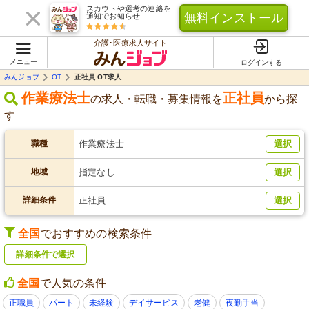
スカウトや選考の連絡を
無料インストール
通知でお知らせ
介護･医療求人サイト
メニュー
ログインする
みんジョブ
OT
正社員 OT求人
作業療法士
正社員
の求人・転職・募集情報を
から探
す
職種
作業療法士
選択
地域
指定なし
選択
詳細条件
正社員
選択
全国
でおすすめの検索条件
詳細条件で選択
全国
で人気の条件
正職員
パート
未経験
デイサービス
老健
夜勤手当