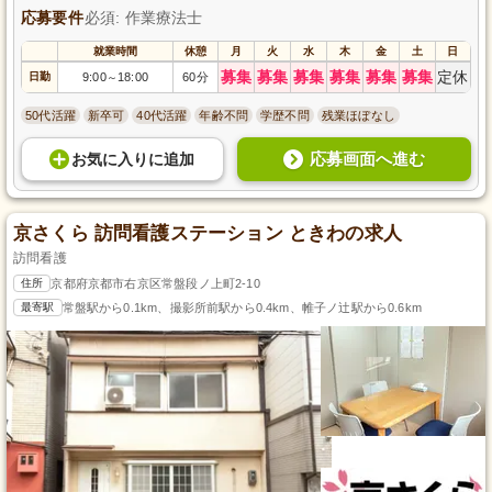
応募要件
必須: 作業療法士
就業時間
休憩
月
火
水
木
金
土
日
募集
募集
募集
募集
募集
募集
定休
日勤
9:00
18:00
60分
～
50代活躍
新卒可
40代活躍
年齢不問
学歴不問
残業ほぼなし
応募画面へ進む
お気に入り
に
追加
京さくら 訪問看護ステーション ときわの求人
訪問看護
住所
京都府京都市右京区常盤段ノ上町2-10
最寄駅
常盤駅から0.1km、撮影所前駅から0.4km、帷子ノ辻駅から0.6km