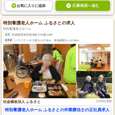
応募画面へ進む
お気に入り
に
追加
特別養護老人ホーム ふるさとの求人
特別養護老人ホーム
住所
長崎県西海市西海町川内郷1484
最寄駅
ハウステンボス駅から8.5km、南風崎駅から8.6km
社会福祉法人 ふるさと
7月28日更新
特別養護老人ホーム ふるさとの作業療法士の正社員求人