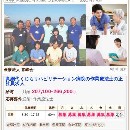
最寄駅
八幡浜駅から5.6km、双岩駅から6.3km、千丈駅から7.7km
医療法人 青峰会
8月3日更新
真網代くじらリハビリテーション病院の作業療法士の正
社員求人
207,100
266,200
給与
月給
~
円
応募要件
必須: 作業療法士
就業時間
休憩
月
火
水
木
金
土
日
募集
募集
募集
募集
募集
募集
定休
日勤
8:30
17:15
60分
～
未経験可
50代活躍
新卒可
学歴不問
年齢不問
寮・社宅あり