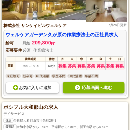
株式会社 サンケイビルウェルケア
7月28日更新
ウェルケアガーデン久が原の作業療法士の正社員求人
209,800
給与
月給
~
円
応募要件
必須: 作業療法士
就業時間
休憩
月
火
水
木
金
土
日
募集
募集
募集
募集
募集
募集
募集
日勤
9:00
18:00
60分
～
未経験可
新卒可
40代活躍
学歴不問
50代活躍
年齢不問
応募画面へ進む
お気に入り
に
追加
ポシブル大和郡山の求人
デイサービス
住所
奈良県大和郡山市小泉町2849
最寄駅
大和小泉駅から1.4km、平端駅から3.8km、新王寺駅から5.4km