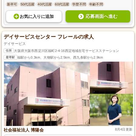
新卒可
50代活躍
40代活躍
60代活躍
学歴不問
年齢不問
応募画面へ進む
お気に入り
に
追加
デイサービスセンター フレールの求人
デイサービス
住所
大阪府大阪市西淀川区福町2-4-16西淀地域在宅サービスステーション
最寄駅
福駅から0.3km、大物駅から2.5km、西九条駅から2.9km
社会福祉法人 博陽会
8月4日更新