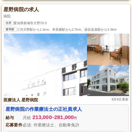
星野病院の求人
病院
住所
愛知県新城市大野70-3
最寄駅
三河大野駅から1.1km、本長篠駅から2.7km、湯谷温泉駅から3.3km
医療法人 星野病院
8月4日更新
星野病院の作業療法士の正社員求人
213,000
281,000
給与
月給
~
円
応募要件
必須: 作業療法士、自動車免許