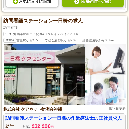
応募画面へ進む
お気に入り
に
追加
訪問看護ステーション一日橋の求人
訪問看護
住所
沖縄県那覇市上間344-1グレイスハイム207号
最寄駅
首里駅から2.7km、てだこ浦西駅から5.6km、那覇空港駅から6.3km
株式会社 ケアネット徳洲会沖縄
8月4日更新
訪問看護ステーション一日橋の作業療法士の正社員求人
232,200
給与
月給
円