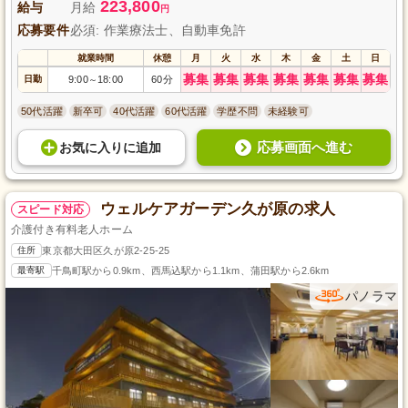
223,800
給与
月給
円
応募要件
必須: 作業療法士、自動車免許
就業時間
休憩
月
火
水
木
金
土
日
募集
募集
募集
募集
募集
募集
募集
日勤
9:00
18:00
60分
～
50代活躍
新卒可
40代活躍
60代活躍
学歴不問
未経験可
応募画面へ進む
お気に入り
に
追加
ウェルケアガーデン久が原の求人
スピード対応
介護付き有料老人ホーム
住所
東京都大田区久が原2-25-25
最寄駅
千鳥町駅から0.9km、西馬込駅から1.1km、蒲田駅から2.6km
パノラマ