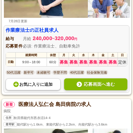
7月28日更新
作業療法士の正社員求人
240,000
320,000
給与
月給
~
円
応募要件
必須: 作業療法士、自動車免許
就業時間
休憩
月
火
水
木
金
土
日
募集
募集
募集
募集
募集
募集
定休
日勤
9:00
18:00
60分
～
50代活躍
新卒可
未経験可
学歴不問
40代活躍
社会保険完備
応募画面へ進む
お気に入り
に
追加
医療法人弘仁会 島田病院の求人
新着
病院
住所
秋田県能代市西赤沼14-4
最寄駅
能代駅から1.6km、東能代駅から2.2km、向能代駅から3.6km