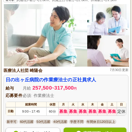
医療法人社団 崎陽会
7月30日更新
日の出ヶ丘病院の作業療法士の正社員求人
257,500
317,500
給与
月給
~
円
応募要件
必須: 作業療法士
就業時間
休憩
月
火
水
木
金
土
日
募集
募集
募集
募集
募集
募集
定休
日勤
9:00
17:45
60分
～
新卒可
60代活躍
50代活躍
40代活躍
学歴不問
年間休日120日以上