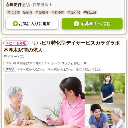
応募要件
必須: 作業療法士
50代活躍
新卒可
未経験可
年齢不問
学歴不問
40代活躍
応募画面へ進む
お気に入り
に
追加
リハビリ特化型デイサービスカラダラボ
スピード対応
本厚木駅前の求人
デイサービス
住所
神奈川県厚木市旭町1-10-6シャンロック石井ビル1F
最寄駅
本厚木駅から0.3km、厚木駅から1.7km、海老名駅から3.1km