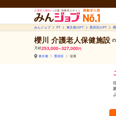
介護求人数No.1
介護･医療求人サイト
みんジョブ
PT
東京都のPT
墨田区のPT
櫻
櫻川 介護老人保健施設
の
月給
253,000
327,000
〜
円
東京都
墨田区
堤通