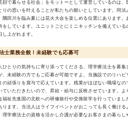
笑顔で暮らせる社会」をモットーとして運営しているのは、
とりの思いを叶えることが私たちの願いとしています。同法
、隅田川を臨み夏には花火大会を楽しめる位置にあります。
供をしています。ユニットごとにミニキッチンを備えている
召し上がれます。
法士業務全般！未経験でも応募可
人ひとりの気持ちに寄り添ってくださる、理学療法士を募集
が、未経験の方でもご応募が可能ですよ。当施設でのリハビ
まの頑張りを賞与で応えています。残業がほぼない職場なの
いていただきたいので、昇給・給与に反映させています。よ
は福祉先進国の北欧への研修旅行や交換留学を行っていまし
あります。当法人はライフイベントがおこっても長く働ける
。理学療法士の資格を活かし介護が必要なお客さまの暮らし
。