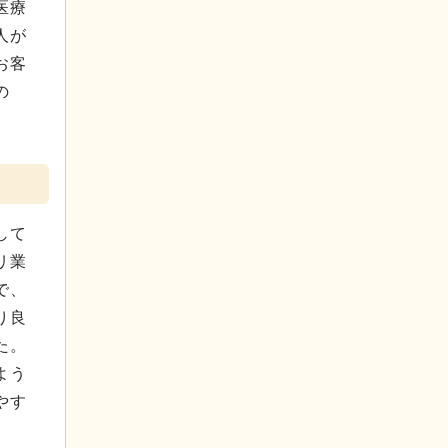
医療
人が
お客
の
して
リ業
で、
り良
た。
よう
やす