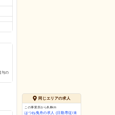
賞与の
同じエリアの求人
この事業所から
0.8
km
はつね曳舟の求人 (日勤専従/未