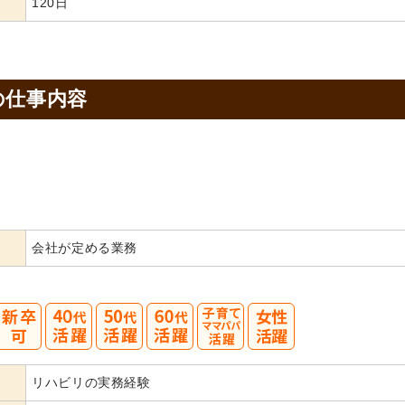
120日
の
仕事内容
会社が定める業務
40
50
60
リハビリの実務経験
代活躍
代活躍
代活躍