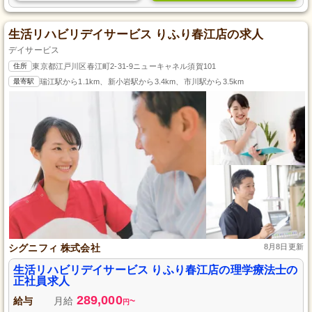
生活リハビリデイサービス りふり春江店の求人
デイサービス
住所
東京都江戸川区春江町2-31-9ニューキャネル須賀101
最寄駅
瑞江駅から1.1km、新小岩駅から3.4km、市川駅から3.5km
シグニフィ 株式会社
8月8日更新
生活リハビリデイサービス りふり春江店の理学療法士の
正社員求人
289,000
給与
月給
~
円