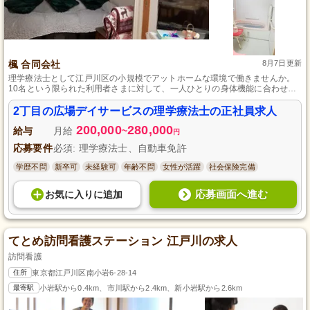
楓 合同会社
8月7日更新
理学療法士として江戸川区の小規模でアットホームな環境で働きませんか。
10名という限られた利用者さまに対して、一人ひとりの身体機能に合わせた
丁寧な訓練計画を立て、実施していただきます。また、楽しいレクリエーシ
ョン活動のサポートや送迎業務もお任せします。資格があれば未経験者も歓
2丁目の広場デイサービスの理学療法士の正社員求人
迎し、充実した社員教育でサポートします。社会保険や各種手当も整ってお
200,000
280,000
り、安心して長く続けられる職場です。
給与
月給
~
円
応募要件
必須: 理学療法士、自動車免許
学歴不問
新卒可
未経験可
年齢不問
女性が活躍
社会保険完備
応募画面へ進む
お気に入り
に
追加
てとめ訪問看護ステーション 江戸川の求人
訪問看護
住所
東京都江戸川区南小岩6-28-14
最寄駅
小岩駅から0.4km、市川駅から2.4km、新小岩駅から2.6km