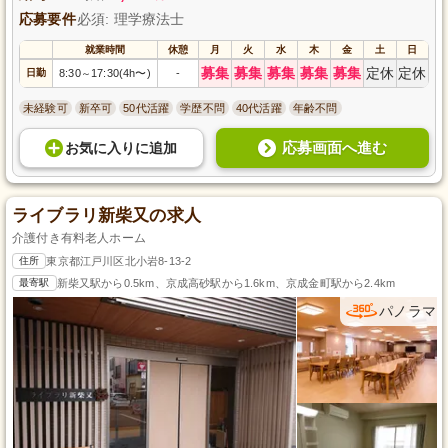
応募要件
必須: 理学療法士
就業時間
休憩
月
火
水
木
金
土
日
募集
募集
募集
募集
募集
定休
定休
日勤
8:30
17:30(4h〜)
-
～
未経験可
新卒可
50代活躍
学歴不問
40代活躍
年齢不問
応募画面へ進む
お気に入り
に
追加
ライブラリ新柴又の求人
介護付き有料老人ホーム
住所
東京都江戸川区北小岩8-13-2
最寄駅
新柴又駅から0.5km、京成高砂駅から1.6km、京成金町駅から2.4km
パノラマ