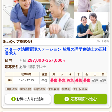
StarQケア株式会社
8月7日更新
スターク訪問看護ステーション 船堀の理学療法士の正社
員求人
297,000
357,000
給与
月給
~
円
応募要件
必須: 理学療法士
就業時間
休憩
月
火
水
木
金
土
日
募集
募集
募集
募集
募集
定休
定休
日勤
8:45
17:45
60分
～
50代活躍
学歴不問
40代活躍
未経験可
新卒可
土日祝休み
応募画面へ進む
お気に入り
に
追加