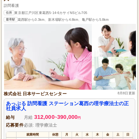
訪問看護
住所
東京都江戸川区東葛西5-14-6カサイNSビル705
最寄駅
葛西駅から0.3km、新木場駅から4.8km、亀戸駅から5.8km
株式会社 日本サービスセンター
8月8日更新
あっぷる 訪問看護 ステーション葛西の理学療法士の正
社員求人
312,000
390,000
給与
月給
~
円
応募要件
必須: 理学療法士
就業時間
休憩
月
火
水
木
金
土
日