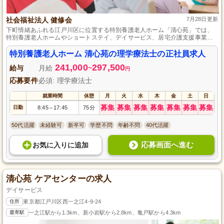
社会福祉法人 健修会
7月28日更新
下町情緒あふれる江戸川区に位置する特別養護老人ホーム「清心苑」では、
特別養護老人ホームやショートステイ、デイサービス、居宅介護支援事業な
ど多岐にわたる福祉サービスを提供し、地域に根差した良質な介護を目指し
ています。ご利用者様の人格尊重に基づく心に寄り添ったサービスと、働き
特別養護老人ホーム 清心苑の理学療法士の正社員求人
やすい環境を確保した職場体制、そして四季折々のイベント開催によるアッ
241,000
297,500
トホームな雰囲気が魅力です。
給与
月給
~
円
応募要件
必須: 理学療法士
就業時間
休憩
月
火
水
木
金
土
日
募集
募集
募集
募集
募集
募集
募集
日勤
8:45
17:45
75分
～
50代活躍
未経験可
新卒可
学歴不問
年齢不問
40代活躍
応募画面へ進む
お気に入り
に
追加
清心苑 ケアセンターの求人
デイサービス
住所
東京都江戸川区西一之江4-9-24
最寄駅
一之江駅から1.3km、新小岩駅から2.8km、亀戸駅から4.3km