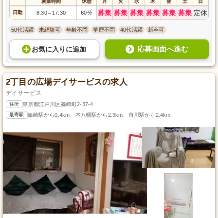
就業時間
休憩
月
火
水
木
金
土
日
募集
募集
募集
募集
募集
募集
定休
日勤
8:30
17:30
60分
～
50代活躍
未経験可
年齢不問
学歴不問
40代活躍
新卒可
応募画面へ進む
お気に入り
に
追加
2丁目の広場デイサービスの求人
デイサービス
住所
東京都江戸川区篠崎町2-37-4
最寄駅
篠崎駅から0.4km、本八幡駅から2.3km、市川駅から2.4km