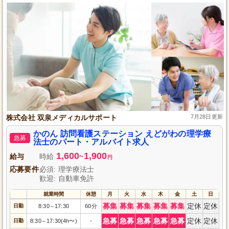
株式会社 双泉メディカルサポート
7月28日更新
かのん 訪問看護ステーション えどがわの理学療
急募
法士のパート・アルバイト求人
1,600
1,900
給与
時給
~
円
応募要件
必須: 理学療法士
歓迎: 自動車免許
就業時間
休憩
月
火
水
木
金
土
日
募集
募集
募集
募集
募集
定休
定休
日勤
8:30
17:30
60分
～
急募
急募
急募
急募
急募
定休
定休
日勤
8:30
17:30(4h〜)
-
～