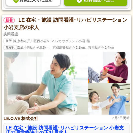
お気に入り
に
追加
LE 在宅・施設 訪問看護･リハビリステーション
新着
小岩支店の求人
訪問看護
住所
東京都江戸川区西小岩5-12-12カサグランデ小岩1階
最寄駅
京成小岩駅から0.5km、京成高砂駅から2.1km、市川駅から2.4km
LE.O.VE 株式会社
8月8日更新
LE 在宅・施設 訪問看護･リハビリステーション 小岩支
店の理学療法士の正社員求人