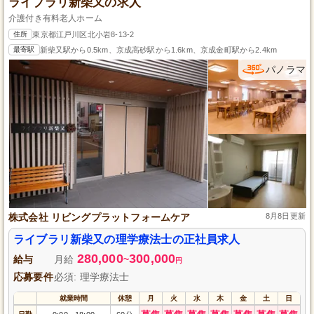
ライブラリ新柴又の求人
介護付き有料老人ホーム
住所
東京都江戸川区北小岩8-13-2
最寄駅
新柴又駅から0.5km、京成高砂駅から1.6km、京成金町駅から2.4km
パノラマ
株式会社 リビングプラットフォームケア
8月8日更新
ライブラリ新柴又の理学療法士の正社員求人
280,000
300,000
給与
月給
~
円
応募要件
必須: 理学療法士
就業時間
休憩
月
火
水
木
金
土
日