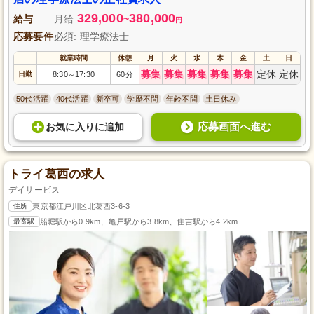
329,000
380,000
給与
月給
~
円
応募要件
必須: 理学療法士
就業時間
休憩
月
火
水
木
金
土
日
募集
募集
募集
募集
募集
定休
定休
日勤
8:30
17:30
60分
～
50代活躍
40代活躍
新卒可
学歴不問
年齢不問
土日休み
応募画面へ進む
お気に入り
に
追加
トライ葛西の求人
デイサービス
住所
東京都江戸川区北葛西3-6-3
最寄駅
船堀駅から0.9km、亀戸駅から3.8km、住吉駅から4.2km