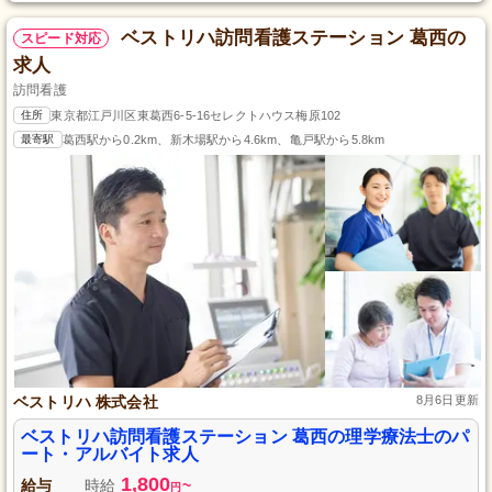
ベストリハ訪問看護ステーション 葛西の
スピード対応
求人
訪問看護
住所
東京都江戸川区東葛西6-5-16セレクトハウス梅原102
最寄駅
葛西駅から0.2km、新木場駅から4.6km、亀戸駅から5.8km
ベストリハ 株式会社
8月6日更新
ベストリハ訪問看護ステーション 葛西の理学療法士のパ
ート・アルバイト求人
1,800
給与
時給
~
円