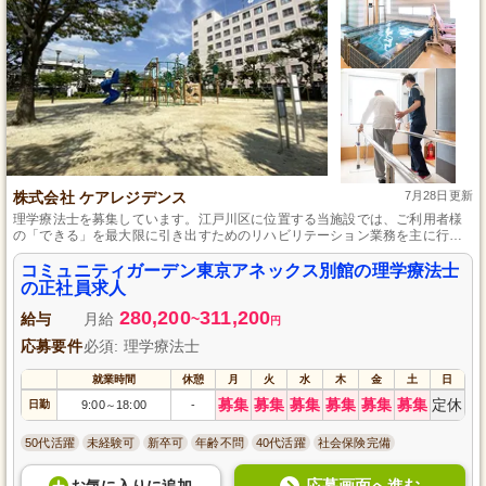
株式会社 ケアレジデンス
7月28日更新
理学療法士を募集しています。江戸川区に位置する当施設では、ご利用者様
の「できる」を最大限に引き出すためのリハビリテーション業務を主に行い
ます。機能訓練計画書の作成から実施、職員への技術指導まで幅広く活躍い
ただける環境を提供し、資格取得支援制度や手当でスキルアップを全力でサ
コミュニティガーデン東京アネックス別館の理学療法士
ポートします。残業なしでメリハリのある働き方が叶います。
の正社員求人
280,200
311,200
給与
月給
~
円
応募要件
必須: 理学療法士
就業時間
休憩
月
火
水
木
金
土
日
募集
募集
募集
募集
募集
募集
定休
日勤
9:00
18:00
-
～
50代活躍
未経験可
新卒可
年齢不問
40代活躍
社会保険完備
応募画面へ進む