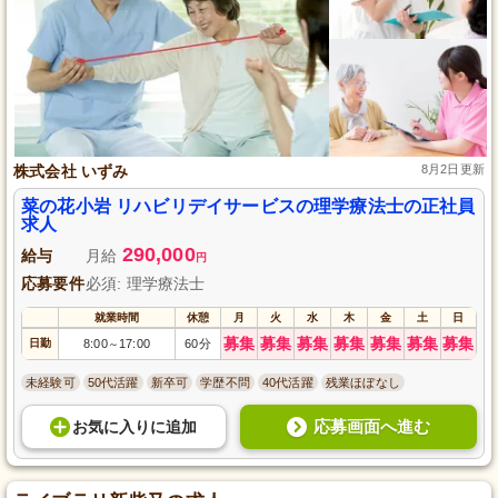
株式会社 いずみ
8月2日更新
菜の花小岩 リハビリデイサービスの理学療法士の正社員
求人
290,000
給与
月給
円
応募要件
必須: 理学療法士
就業時間
休憩
月
火
水
木
金
土
日
募集
募集
募集
募集
募集
募集
募集
日勤
8:00
17:00
60分
～
未経験可
50代活躍
新卒可
学歴不問
40代活躍
残業ほぼなし
応募画面へ進む
お気に入り
に
追加