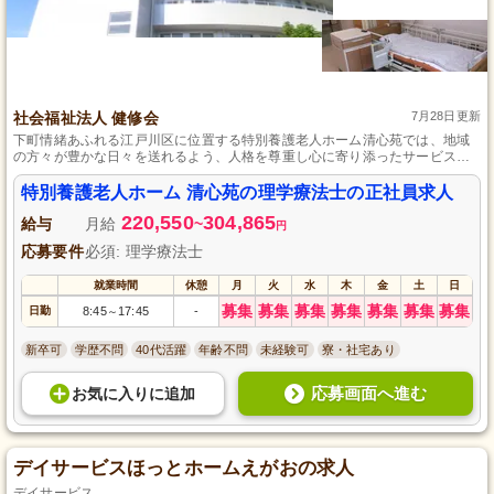
社会福祉法人 健修会
7月28日更新
下町情緒あふれる江戸川区に位置する特別養護老人ホーム清心苑では、地域
の方々が豊かな日々を送れるよう、人格を尊重し心に寄り添ったサービスを
提供しています。施設内では四季折々のイベントを開催し、アットホームな
雰囲気でスタッフと利用者がともに過ごし、勤務未経験の方でも安心して働
特別養護老人ホーム 清心苑の理学療法士の正社員求人
ける研修体制も整っています。
220,550
304,865
給与
月給
~
円
応募要件
必須: 理学療法士
就業時間
休憩
月
火
水
木
金
土
日
募集
募集
募集
募集
募集
募集
募集
日勤
8:45
17:45
-
～
新卒可
学歴不問
40代活躍
年齢不問
未経験可
寮・社宅あり
応募画面へ進む
お気に入り
に
追加
デイサービスほっとホームえがおの求人
デイサービス