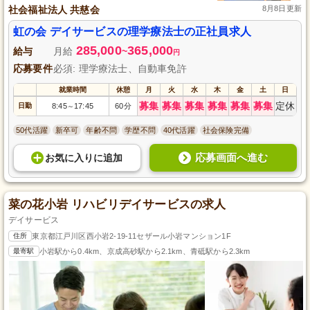
社会福祉法人 共慈会
8月8日更新
虹の会 デイサービスの理学療法士の正社員求人
285,000
365,000
給与
月給
~
円
応募要件
必須: 理学療法士、自動車免許
就業時間
休憩
月
火
水
木
金
土
日
募集
募集
募集
募集
募集
募集
定休
日勤
8:45
17:45
60分
～
50代活躍
新卒可
年齢不問
学歴不問
40代活躍
社会保険完備
応募画面へ進む
お気に入り
に
追加
菜の花小岩 リハビリデイサービスの求人
デイサービス
住所
東京都江戸川区西小岩2-19-11セザール小岩マンション1F
最寄駅
小岩駅から0.4km、京成高砂駅から2.1km、青砥駅から2.3km