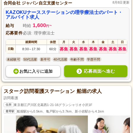
合同会社 ジャパン自立支援センター
8月8日更新
KAZOKUナースステーションの理学療法士のパート・
アルバイト求人
1,600
給与
時給
~
円
応募要件
必須: 理学療法士
就業時間
休憩
月
火
水
木
金
土
日
募集
募集
募集
募集
募集
募集
募集
日勤
8:30
17:30
60分
～
未経験可
50代活躍
新卒可
40代活躍
年齢不問
学歴不問
応募画面へ進む
お気に入り
に
追加
スターク訪問看護ステーション 船堀の求人
訪問看護
住所
東京都江戸川区北葛西1-21-16グランシャリオ小沢1F
最寄駅
船堀駅から0.5km、亀戸駅から3.7km、新小岩駅から4.1km