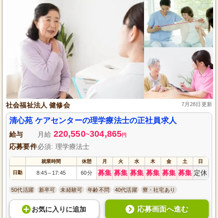
社会福祉法人 健修会
7月28日更新
清心苑 ケアセンターの理学療法士の正社員求人
220,550
304,865
給与
月給
~
円
応募要件
必須: 理学療法士
就業時間
休憩
月
火
水
木
金
土
日
募集
募集
募集
募集
募集
募集
定休
日勤
8:45
17:45
60分
～
50代活躍
新卒可
未経験可
年齢不問
40代活躍
寮・社宅あり
応募画面へ進む
お気に入り
に
追加