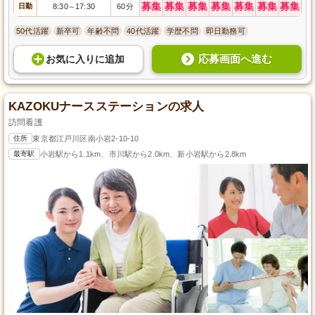
募集
募集
募集
募集
募集
募集
募集
日勤
8:30
17:30
60分
～
50代活躍
新卒可
年齢不問
40代活躍
学歴不問
即日勤務可
応募画面へ進む
お気に入り
に
追加
KAZOKUナースステーションの求人
訪問看護
住所
東京都江戸川区南小岩2-10-10
最寄駅
小岩駅から1.1km、市川駅から2.0km、新小岩駅から2.8km