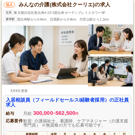
みんなの介護(株式会社クーリエ)の求人
法人
住所
東京都渋谷区恵比寿4-20-3恵比寿ガーデンプレイスタワー9F
最寄駅
恵比寿駅から0.6km、目黒駅から0.9km、代官山駅から1.1km
8月8日更新
入居相談員（フィールドセールス/経験者採用）の正社員
求人
300,000
562,500
給与
月給
~
円
応募要件
歓迎: 介護福祉士、看護師、ケアマネジャー（介護支援
専門員） ※無資格の方でも応募可能です。
就業時間
休憩
月
火
水
木
金
土
日