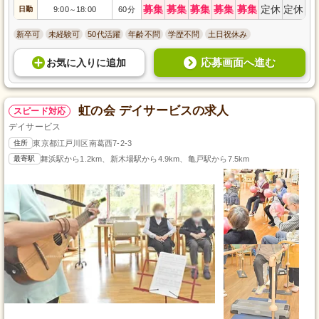
募集
募集
募集
募集
募集
定休
定休
日勤
9:00
18:00
60分
～
新卒可
未経験可
50代活躍
年齢不問
学歴不問
土日祝休み
応募画面へ進む
お気に入り
に
追加
虹の会 デイサービスの求人
スピード対応
デイサービス
住所
東京都江戸川区南葛西7-2-3
最寄駅
舞浜駅から1.2km、新木場駅から4.9km、亀戸駅から7.5km