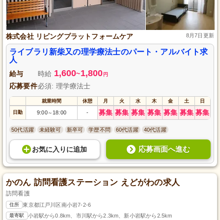
株式会社 リビングプラットフォームケア
8月7日更新
ライブラリ新柴又の理学療法士のパート・アルバイト求
人
1,600
1,800
給与
時給
~
円
応募要件
必須: 理学療法士
就業時間
休憩
月
火
水
木
金
土
日
募集
募集
募集
募集
募集
募集
募集
日勤
9:00
18:00
-
～
50代活躍
未経験可
新卒可
学歴不問
60代活躍
40代活躍
応募画面へ進む
お気に入り
に
追加
かのん 訪問看護ステーション えどがわの求人
訪問看護
住所
東京都江戸川区南小岩7-2-6
最寄駅
小岩駅から0.8km、市川駅から2.3km、新小岩駅から2.5km