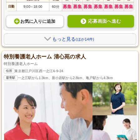
募集
募集
募集
募集
募集
募集
募集
日勤
9:00
18:00
60分
～
応募画面へ進む
お気に入り
に
追加
もっと見る
(ほか14件)
特別養護老人ホーム 清心苑の求人
特別養護老人ホーム
住所
東京都江戸川区西一之江4-9-24
最寄駅
一之江駅から1.3km、新小岩駅から2.8km、亀戸駅から4.3km