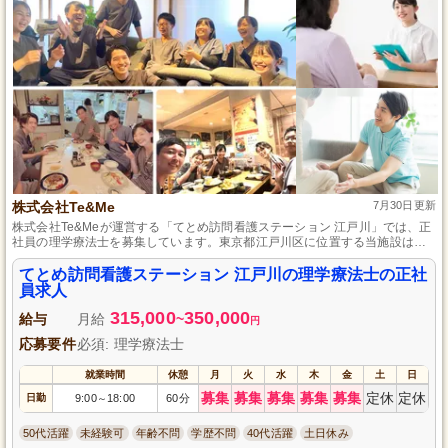
株式会社Te&Me
7月30日更新
株式会社Te&Meが運営する「てとめ訪問看護ステーション 江戸川」では、正
社員の理学療法士を募集しています。東京都江戸川区に位置する当施設は、
在宅医療の分野で地域の皆様に貢献しています。安心して働ける環境で、共
に地域医療を支える一員として活躍しませんか？経験や資格は問わず、情熱
てとめ訪問看護ステーション 江戸川の理学療法士の正社
とやる気を重視します！詳細はお問い合せください。
員求人
315,000
350,000
給与
月給
~
円
応募要件
必須: 理学療法士
就業時間
休憩
月
火
水
木
金
土
日
募集
募集
募集
募集
募集
定休
定休
日勤
9:00
18:00
60分
～
50代活躍
未経験可
年齢不問
学歴不問
40代活躍
土日休み