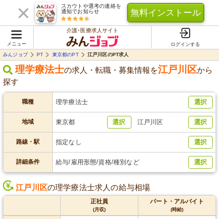
スカウトや選考の連絡を
無料インストール
通知でお知らせ
介護･医療求人サイト
メニュー
ログインする
みんジョブ
PT
東京都のPT
江戸川区のPT求人
理学療法士
江戸川区
の求人・転職・募集情報を
から
探す
職種
理学療法士
選択
地域
東京都
選択
江戸川区
選択
路線・駅
指定なし
選択
詳細条件
給与/雇用形態/資格/種別など
選択
江戸川区
の理学療法士求人の給与相場
正社員
パート・アルバイト
(月収)
(時給)