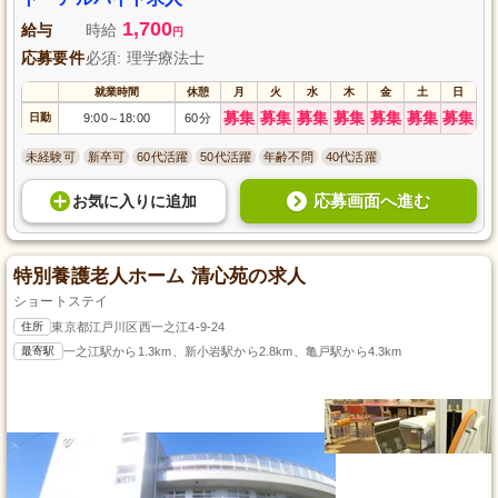
1,700
給与
時給
円
応募要件
必須: 理学療法士
就業時間
休憩
月
火
水
木
金
土
日
募集
募集
募集
募集
募集
募集
募集
日勤
9:00
18:00
60分
～
未経験可
新卒可
60代活躍
50代活躍
年齢不問
40代活躍
応募画面へ進む
お気に入り
に
追加
特別養護老人ホーム 清心苑の求人
ショートステイ
住所
東京都江戸川区西一之江4-9-24
最寄駅
一之江駅から1.3km、新小岩駅から2.8km、亀戸駅から4.3km