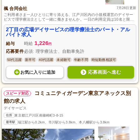
楓 合同会社
7月28日更新
ご利用者さま一人ひとりに寄り添える、江戸川区内の小規模運営のデイサー
ビスで理学療法士として一緒に働きませんか。一日の利用定員は10名と限ら
れており、じっくりとケアに向き合える環境です。理学療法士の資格と自動
車免許があれば、未経験でもチャレンジできます。多職種との連携があり、
2丁目の広場デイサービスの理学療法士のパート・アル
患者様一人ひとりの自立を支援するやりがいのある仕事です。ご応募お待ち
バイト求人
しております。
1,226
給与
時給
円
応募要件
必須: 理学療法士、自動車免許
50代活躍
新卒可
40代活躍
未経験可
年齢不問
時短勤務相談可
応募画面へ進む
お気に入り
に
追加
コミュニティガーデン東京アネックス別
スピード対応
館の求人
デイサービス
住所
東京都江戸川区南篠崎町3-8-15
最寄駅
瑞江駅から0.2km、市川駅から3.8km、本八幡駅から3.8km