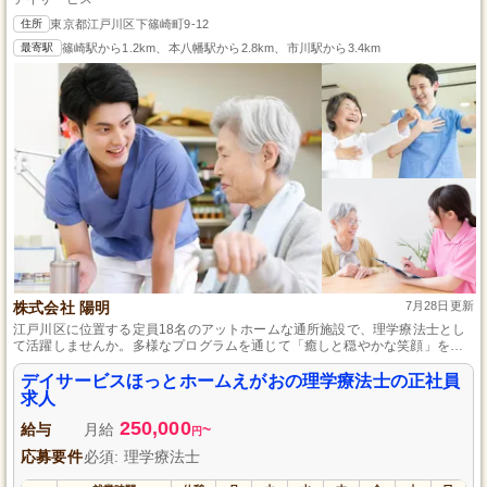
住所
東京都江戸川区下篠崎町9-12
最寄駅
篠崎駅から1.2km、本八幡駅から2.8km、市川駅から3.4km
株式会社 陽明
7月28日更新
江戸川区に位置する定員18名のアットホームな通所施設で、理学療法士とし
て活躍しませんか。多様なプログラムを通じて「癒しと穏やかな笑顔」を提
供しており、未経験者も資格があれば歓迎します。リハビリ業務には全体体
操や歩行訓練、マシントレーニングなどがあり、経験豊富なスタッフが丁寧
デイサービスほっとホームえがおの理学療法士の正社員
にサポートします。社会保険完備で、日曜固定休の週休2日制を採用してお
求人
り、仕事とプライベートのバランスを大切にしたい方に最適です。
250,000
給与
月給
~
円
応募要件
必須: 理学療法士