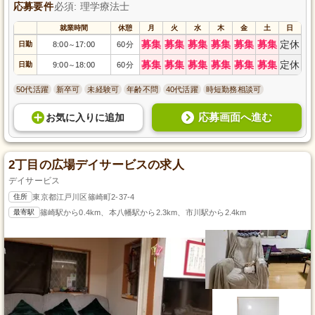
応募要件
必須: 理学療法士
就業時間
休憩
月
火
水
木
金
土
日
募集
募集
募集
募集
募集
募集
定休
日勤
8:00
17:00
60分
～
募集
募集
募集
募集
募集
募集
定休
日勤
9:00
18:00
60分
～
50代活躍
新卒可
未経験可
年齢不問
40代活躍
時短勤務相談可
応募画面へ進む
お気に入り
に
追加
2丁目の広場デイサービスの求人
デイサービス
住所
東京都江戸川区篠崎町2-37-4
最寄駅
篠崎駅から0.4km、本八幡駅から2.3km、市川駅から2.4km