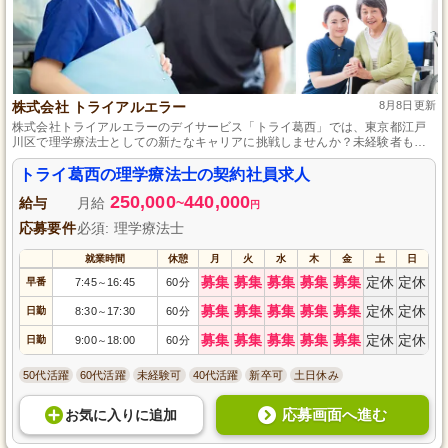
株式会社 トライアルエラー
8月8日更新
株式会社トライアルエラーのデイサービス「トライ葛西」では、東京都江戸
川区で理学療法士としての新たなキャリアに挑戦しませんか？未経験者も大
歓迎！手厚いサポートと充実した待遇が整った環境で、高齢者の方々の「で
きる喜び」を支えましょう。プロフェッショナルとして成長しながら、地域
トライ葛西の理学療法士の契約社員求人
社会への貢献を実感できる職場です。あなたの資格と自動車免許を活かし、
250,000
440,000
充実したワークライフバランスを実現しましょう。ぜひこの機会にご応募く
給与
月給
~
円
ださい！
応募要件
必須: 理学療法士
就業時間
休憩
月
火
水
木
金
土
日
募集
募集
募集
募集
募集
定休
定休
早番
7:45
16:45
60分
～
募集
募集
募集
募集
募集
定休
定休
日勤
8:30
17:30
60分
～
募集
募集
募集
募集
募集
定休
定休
日勤
9:00
18:00
60分
～
50代活躍
60代活躍
未経験可
40代活躍
新卒可
土日休み
応募画面へ進む
お気に入り
に
追加