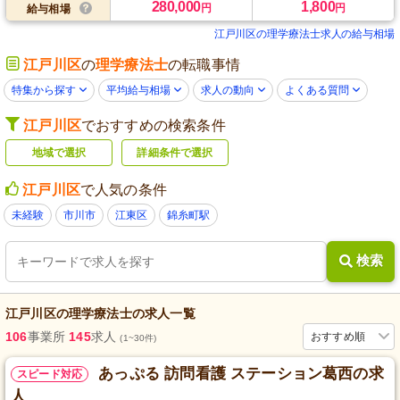
280,000
1,800
円
円
給与相場
江戸川区の理学療法士求人の給与相場
江戸川区
の
理学療法士
の転職事情
特集から探す
平均給与相場
求人の動向
よくある質問
江戸川区
でおすすめの検索条件
地域で選択
詳細条件で選択
江戸川区
で人気の条件
未経験
市川市
江東区
錦糸町駅
検索
江戸川区
の
理学療法士
の求人一覧
106
事業所
145
求人
おすすめ順
(1~30件)
あっぷる 訪問看護 ステーション葛西の求
スピード対応
人