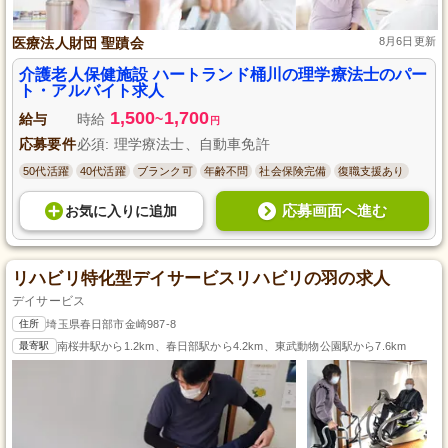
医療法人財団 聖蹟会
8月6日更新
介護老人保健施設 ハートランド桶川の理学療法士のパー
ト・アルバイト求人
1,500
1,700
給与
時給
~
円
応募要件
必須: 理学療法士、自動車免許
50代活躍
40代活躍
ブランク可
年齢不問
社会保険完備
復職支援あり
応募画面へ進む
お気に入り
に
追加
リハビリ特化型デイサービスリハビリの羽の求人
デイサービス
住所
埼玉県春日部市金崎987-8
最寄駅
南桜井駅から1.2km、春日部駅から4.2km、東武動物公園駅から7.6km