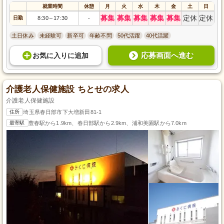
就業時間
休憩
月
火
水
木
金
土
日
募集
募集
募集
募集
募集
定休
定休
日勤
8:30
17:30
-
～
土日休み
未経験可
新卒可
年齢不問
50代活躍
40代活躍
応募画面へ進む
お気に入り
に
追加
介護老人保健施設 ちとせの求人
介護老人保健施設
住所
埼玉県春日部市下大増新田81-1
最寄駅
豊春駅から1.9km、春日部駅から2.9km、浦和美園駅から7.0km