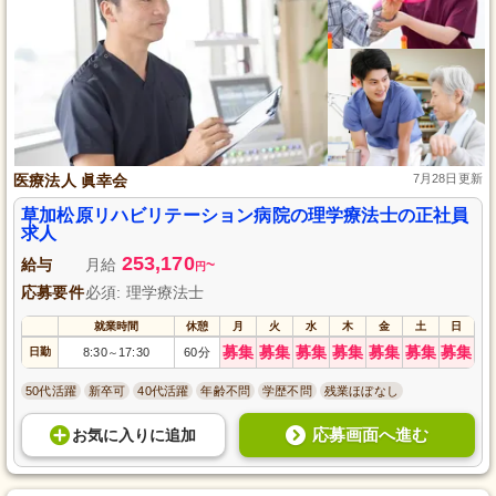
医療法人 眞幸会
7月28日更新
草加松原リハビリテーション病院の理学療法士の正社員
求人
253,170
給与
月給
~
円
応募要件
必須: 理学療法士
就業時間
休憩
月
火
水
木
金
土
日
募集
募集
募集
募集
募集
募集
募集
日勤
8:30
17:30
60分
～
50代活躍
新卒可
40代活躍
年齢不問
学歴不問
残業ほぼなし
応募画面へ進む
お気に入り
に
追加