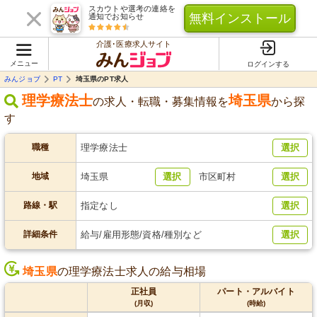
スカウトや選考の連絡を
無料インストール
通知でお知らせ
介護･医療求人サイト
メニュー
ログインする
みんジョブ
PT
埼玉県のPT求人
理学療法士
埼玉県
の求人・転職・募集情報を
から探
す
職種
理学療法士
選択
地域
埼玉県
選択
市区町村
選択
路線・駅
指定なし
選択
詳細条件
給与/雇用形態/資格/種別など
選択
埼玉県
の理学療法士求人の給与相場
正社員
パート・アルバイト
(月収)
(時給)