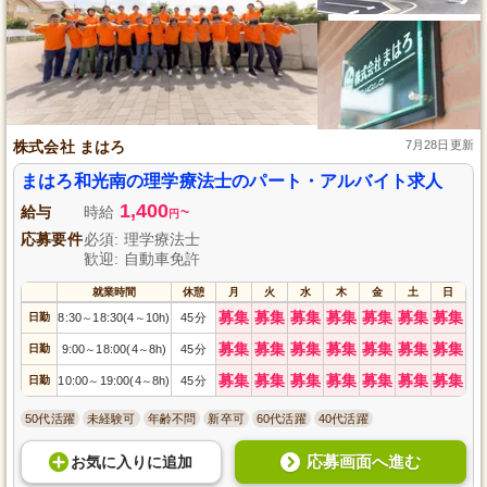
株式会社 まはろ
7月28日更新
まはろ和光南の理学療法士のパート・アルバイト求人
1,400
給与
時給
~
円
応募要件
必須: 理学療法士
歓迎: 自動車免許
就業時間
休憩
月
火
水
木
金
土
日
募集
募集
募集
募集
募集
募集
募集
日勤
8:30
18:30(4
10h)
45分
～
～
募集
募集
募集
募集
募集
募集
募集
日勤
9:00
18:00(4
8h)
45分
～
～
募集
募集
募集
募集
募集
募集
募集
日勤
10:00
19:00(4
8h)
45分
～
～
50代活躍
未経験可
年齢不問
新卒可
60代活躍
40代活躍
応募画面へ進む
お気に入り
に
追加