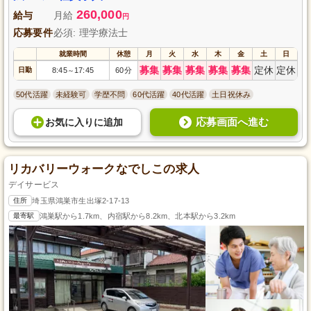
260,000
給与
月給
円
応募要件
必須: 理学療法士
就業時間
休憩
月
火
水
木
金
土
日
募集
募集
募集
募集
募集
定休
定休
日勤
8:45
17:45
60分
～
50代活躍
未経験可
学歴不問
60代活躍
40代活躍
土日祝休み
応募画面へ進む
お気に入り
に
追加
リカバリーウォークなでしこの求人
デイサービス
住所
埼玉県鴻巣市生出塚2-17-13
最寄駅
鴻巣駅から1.7km、内宿駅から8.2km、北本駅から3.2km