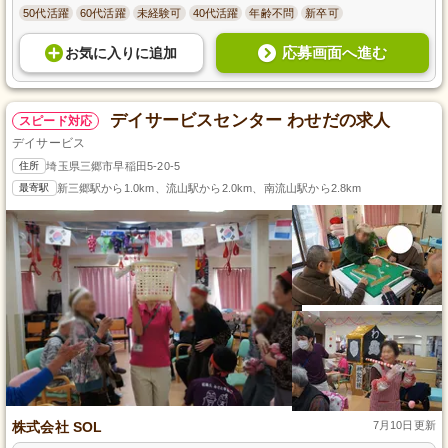
50代活躍
60代活躍
未経験可
40代活躍
年齢不問
新卒可
応募画面へ進む
お気に入り
に
追加
デイサービスセンター わせだの求人
スピード対応
デイサービス
住所
埼玉県三郷市早稲田5-20-5
最寄駅
新三郷駅から1.0km、流山駅から2.0km、南流山駅から2.8km
株式会社 SOL
7月10日更新