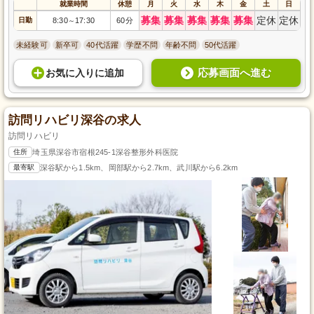
就業時間
休憩
月
火
水
木
金
土
日
募集
募集
募集
募集
募集
定休
定休
日勤
8:30
17:30
60分
～
未経験可
新卒可
40代活躍
学歴不問
年齢不問
50代活躍
応募画面へ進む
お気に入り
に
追加
訪問リハビリ深谷の求人
訪問リハビリ
住所
埼玉県深谷市宿根245-1深谷整形外科医院
最寄駅
深谷駅から1.5km、岡部駅から2.7km、武川駅から6.2km