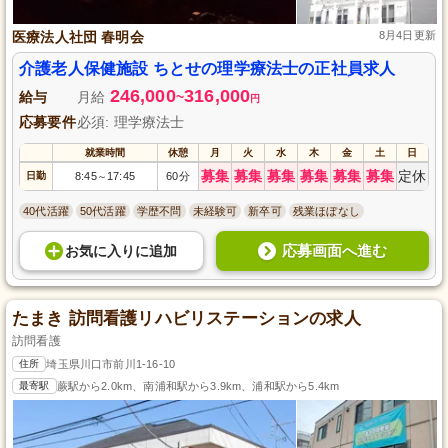
医療法人社団 春明会
8月4日更新
介護老人保健施設 ちとせの理学療法士の正社員求人
246,000
316,000
給与
月給
~
円
応募要件
必須: 理学療法士
就業時間
休憩
月
火
水
木
金
土
日
募集
募集
募集
募集
募集
募集
定休
日勤
8:45
17:45
60分
～
40代活躍
50代活躍
学歴不問
未経験可
新卒可
残業ほぼなし
応募画面へ進む
お気に入り
に
追加
たまき 訪問看護リハビリステーションの求人
訪問看護
住所
埼玉県川口市前川1-16-10
最寄駅
蕨駅から2.0km、南浦和駅から3.9km、浦和駅から5.4km