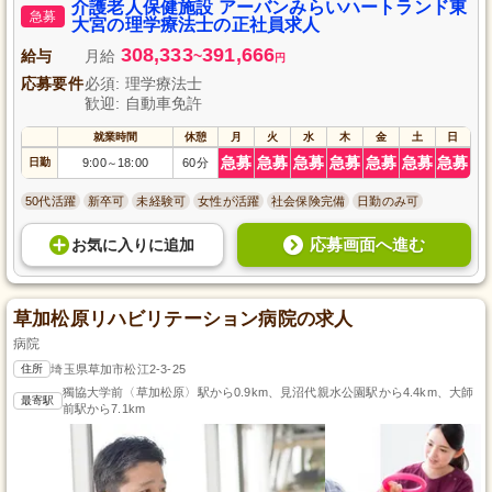
介護老人保健施設 アーバンみらいハートランド東
急募
大宮の理学療法士の正社員求人
308,333
391,666
給与
月給
~
円
応募要件
必須: 理学療法士
歓迎: 自動車免許
就業時間
休憩
月
火
水
木
金
土
日
急募
急募
急募
急募
急募
急募
急募
日勤
9:00
18:00
60分
～
50代活躍
新卒可
未経験可
女性が活躍
社会保険完備
日勤のみ可
応募画面へ進む
お気に入り
に
追加
草加松原リハビリテーション病院の求人
病院
住所
埼玉県草加市松江2-3-25
獨協大学前〈草加松原〉駅から0.9km、見沼代親水公園駅から4.4km、大師
最寄駅
前駅から7.1km