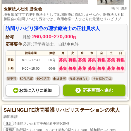
医療法人社団 勝医会
8月6日更新
埼玉県深谷市で理学療法士として地域医療に貢献しませんか。医療法人社団
勝医会の訪問リハビリ深谷では、利用者様一人ひとりに最適なリハビリプラ
ンを提供し、生活の質の向上をサポートします。正社員として安定した職場
環境でスキルを磨き、チームで協力しながら地域に根差したサービスを提供
訪問リハビリ深谷の理学療法士の正社員求人
するやりがいのあるお仕事です。専門知識と熱意を持って、共に成長しまし
260,000
270,000
ょう。
給与
月給
~
円
応募要件
必須: 理学療法士、自動車免許
就業時間
休憩
月
火
水
木
金
土
日
募集
募集
募集
募集
募集
募集
募集
日勤
8:30
17:30
60分
～
募集
募集
募集
募集
募集
募集
募集
日勤
9:00
18:00
60分
～
新卒可
50代活躍
40代活躍
未経験可
残業ほぼなし
社会保険完備
応募画面へ進む
お気に入り
に
追加
SAILINGLIFE訪問看護リハビリステーションの求人
訪問看護
住所
埼玉県さいたま市中央区新中里5-20-9
最寄駅
与野駅から0.5km、さいたま新都心駅から1.5km、浦和駅から3.2km