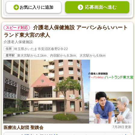
応募画面へ進む
お気に入り
に
追加
介護老人保健施設 アーバンみらいハート
スピード対応
ランド東大宮の求人
介護老人保健施設
住所
埼玉県さいたま市見沼区春野2-9-22
最寄駅
東大宮駅から2.1km、内宿駅から8.3km、大宮駅から6.6km
医療法人財団 聖蹟会
7月28日更新