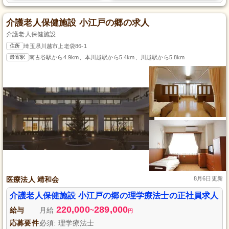
介護老人保健施設 小江戸の郷の求人
介護老人保健施設
住所
埼玉県川越市上老袋86-1
最寄駅
南古谷駅から4.9km、本川越駅から5.4km、川越駅から5.8km
医療法人 靖和会
8月6日更新
介護老人保健施設 小江戸の郷の理学療法士の正社員求人
220,000
289,000
給与
月給
~
円
応募要件
必須: 理学療法士