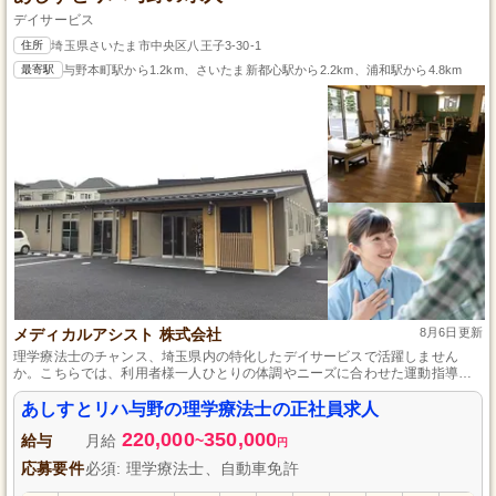
デイサービス
住所
埼玉県さいたま市中央区八王子3-30-1
最寄駅
与野本町駅から1.2km、さいたま新都心駅から2.2km、浦和駅から4.8km
メディカルアシスト 株式会社
8月6日更新
理学療法士のチャンス、埼玉県内の特化したデイサービスで活躍しません
か。こちらでは、利用者様一人ひとりの体調やニーズに合わせた運動指導や
個別リハビリプランを作成し、毎日が充実できるサポートを行います。土日
や年末年始がお休みで、スタッフ間のコミュニケーションも良好な環境で
あしすとリハ与野の理学療法士の正社員求人
す。介護予防に力を入れ、利用者様の生活の質の向上を目指しましょう。
220,000
350,000
給与
月給
~
円
応募要件
必須: 理学療法士、自動車免許