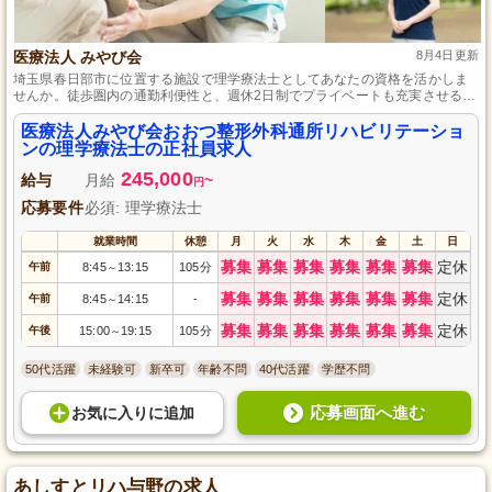
医療法人 みやび会
8月4日更新
埼玉県春日部市に位置する施設で理学療法士としてあなたの資格を活かしま
せんか。徒歩圏内の通勤利便性と、週休2日制でプライベートも充実させるこ
とができます。リハビリ業務全般に携わりながら、勉強会でスキルアップも
目指せる環境です。
医療法人みやび会おおつ整形外科通所リハビリテーショ
ンの理学療法士の正社員求人
245,000
給与
月給
~
円
応募要件
必須: 理学療法士
就業時間
休憩
月
火
水
木
金
土
日
募集
募集
募集
募集
募集
募集
定休
午前
8:45
13:15
105分
～
募集
募集
募集
募集
募集
募集
定休
午前
8:45
14:15
-
～
募集
募集
募集
募集
募集
募集
定休
午後
15:00
19:15
105分
～
50代活躍
未経験可
新卒可
年齢不問
40代活躍
学歴不問
応募画面へ進む
お気に入り
に
追加
あしすとリハ与野の求人