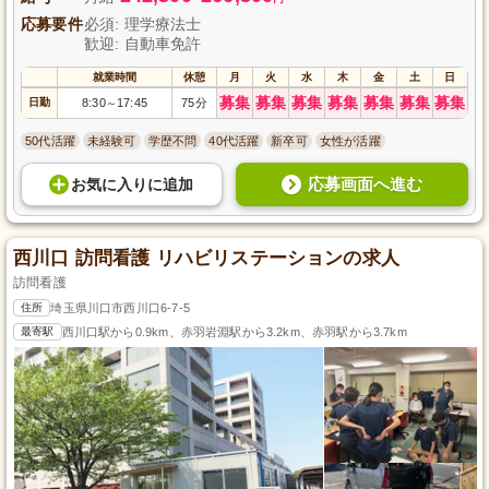
応募要件
必須: 理学療法士
歓迎: 自動車免許
就業時間
休憩
月
火
水
木
金
土
日
募集
募集
募集
募集
募集
募集
募集
日勤
8:30
17:45
75分
～
50代活躍
未経験可
学歴不問
40代活躍
新卒可
女性が活躍
応募画面へ進む
お気に入り
に
追加
西川口 訪問看護 リハビリステーションの求人
訪問看護
住所
埼玉県川口市西川口6-7-5
最寄駅
西川口駅から0.9km、赤羽岩淵駅から3.2km、赤羽駅から3.7km