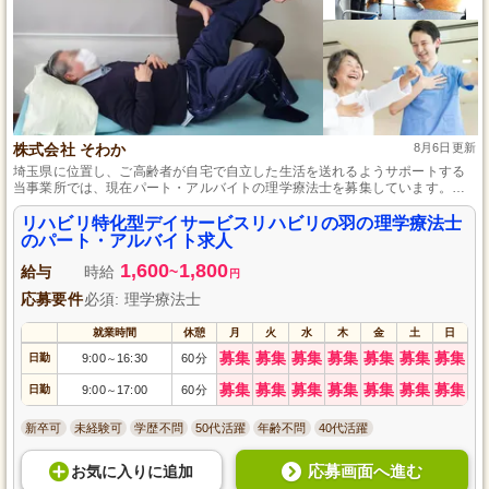
株式会社 そわか
8月6日更新
埼玉県に位置し、ご高齢者が自宅で自立した生活を送れるようサポートする
当事業所では、現在パート・アルバイトの理学療法士を募集しています。脳
血管、呼吸器、運動器等の幅広いリハビリテーションの提供を通して、地域
の方々の健康を支えるやりがいのあるお仕事です。資格を持っていれば未経
リハビリ特化型デイサービスリハビリの羽の理学療法士
験でも問題ありませんし、ダブルワークも可能ですので、自分の生活スタイ
のパート・アルバイト求人
ルに合わせて仕事をすることができます。
1,600
1,800
給与
時給
~
円
応募要件
必須: 理学療法士
就業時間
休憩
月
火
水
木
金
土
日
募集
募集
募集
募集
募集
募集
募集
日勤
9:00
16:30
60分
～
募集
募集
募集
募集
募集
募集
募集
日勤
9:00
17:00
60分
～
新卒可
未経験可
学歴不問
50代活躍
年齢不問
40代活躍
応募画面へ進む
お気に入り
に
追加