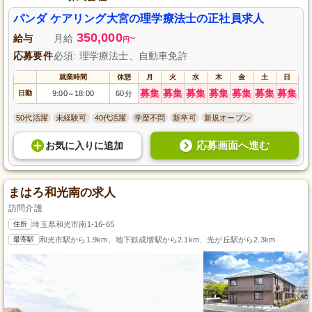
パンダ ケアリング大宮の理学療法士の正社員求人
350,000
給与
月給
~
円
応募要件
必須: 理学療法士、自動車免許
就業時間
休憩
月
火
水
木
金
土
日
募集
募集
募集
募集
募集
募集
募集
日勤
9:00
18:00
60分
～
50代活躍
未経験可
40代活躍
学歴不問
新卒可
新規オープン
応募画面へ進む
お気に入り
に
追加
まはろ和光南の求人
訪問介護
住所
埼玉県和光市南1-16-65
最寄駅
和光市駅から1.9km、地下鉄成増駅から2.1km、光が丘駅から2.3km