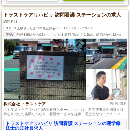
トラストケアリハビリ 訪問看護 ステーションの求人
訪問看護
住所
埼玉県さいたま市中央区鈴谷8-8-31アーバンハウス108
最寄駅
与野本町駅から0.6km、さいたま新都心駅から2.2km、浦和駅から3.6km
株式会社 トラストケア
8月6日更新
「トラストケアリハビリ訪問看護ステーション」は、自宅療養者の回復と維
持を目指した訪問リハビリ・看護サービスを提供、理想的なワークライフバ
ランスと通勤ストレスを軽減する環境を提供しています。
トラストケアリハビリ 訪問看護 ステーションの理学療
法士の正社員求人