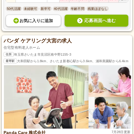
50代活躍
未経験可
新卒可
40代活躍
年齢不問
残業ほぼなし
応募画面へ進む
お気に入り
に
追加
パンダ ケアリング大宮の求人
住宅型有料老人ホーム
住所
埼玉県さいたま市見沼区南中野1155-3
最寄駅
大和田駅から1.8km、さいたま新都心駅から3.6km、浦和美園駅から6.4km
Panda Care 株式会社
7月28日更新