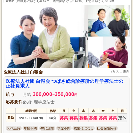
最寄駅
武蔵藤沢駅から0.4km、西武園駅から6.6km、上北台駅から8.0km
医療法人社団 白報会
7月30日更新
医療法人社団 白報会 つばさ総合診療所の理学療法士の
正社員求人
300,000
350,000
給与
月給
~
円
応募要件
必須: 理学療法士
就業時間
休憩
月
火
水
木
金
土
日
募集
募集
募集
募集
募集
募集
定休
日勤
9:00
17:00(7h)
60分
～
50代活躍
年齢不問
40代活躍
学歴不問
残業ほぼなし
社会保険完備