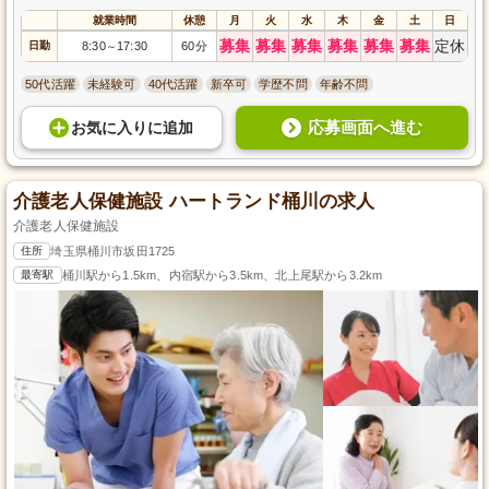
就業時間
休憩
月
火
水
木
金
土
日
募集
募集
募集
募集
募集
募集
定休
日勤
8:30
17:30
60分
～
50代活躍
未経験可
40代活躍
新卒可
学歴不問
年齢不問
応募画面へ進む
お気に入り
に
追加
介護老人保健施設 ハートランド桶川の求人
介護老人保健施設
住所
埼玉県桶川市坂田1725
最寄駅
桶川駅から1.5km、内宿駅から3.5km、北上尾駅から3.2km