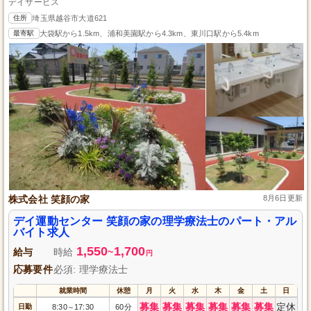
デイサービス
住所
埼玉県越谷市大道621
最寄駅
大袋駅から1.5km、浦和美園駅から4.3km、東川口駅から5.4km
株式会社 笑顔の家
8月6日更新
デイ運動センター 笑顔の家の理学療法士のパート・アル
バイト求人
1,550
1,700
給与
時給
~
円
応募要件
必須: 理学療法士
就業時間
休憩
月
火
水
木
金
土
日
募集
募集
募集
募集
募集
募集
定休
日勤
8:30
17:30
60分
～