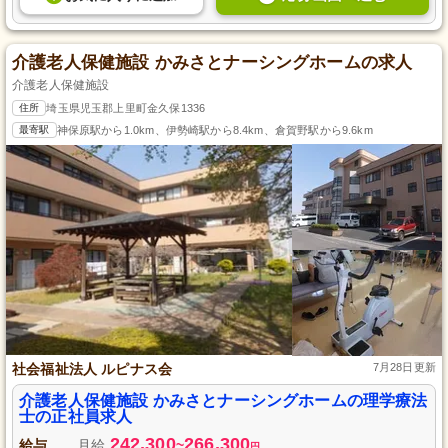
介護老人保健施設 かみさとナーシングホームの求人
介護老人保健施設
住所
埼玉県児玉郡上里町金久保1336
最寄駅
神保原駅から1.0km、伊勢崎駅から8.4km、倉賀野駅から9.6km
社会福祉法人 ルピナス会
7月28日更新
介護老人保健施設 かみさとナーシングホームの理学療法
士の正社員求人
242,300
266,300
給与
月給
~
円