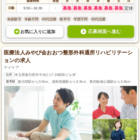
就業時間
休憩
月
火
水
木
金
土
日
募集
募集
募集
募集
募集
募集
定休
日勤
9:30
16:30
-
～
未経験可
年齢不問
40代活躍
新卒可
学歴不問
50代活躍
応募画面へ進む
お気に入り
に
追加
医療法人みやび会おおつ整形外科通所リハビリテーシ
ョンの求人
デイケア
住所
埼玉県春日部市中央2-17-10昭和ビル3F
最寄駅
春日部駅から0.5km、浦和美園駅から9.3km、東武動物公園駅から5.8km