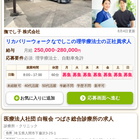
撫でし子 株式会社
8月4日更新
リカバリーウォークなでしこの理学療法士の正社員求人
250,000
280,000
給与
月給
~
円
応募要件
必須: 理学療法士、自動車免許
就業時間
休憩
月
火
水
木
金
土
日
募集
募集
募集
募集
募集
募集
募集
日勤
8:00
17:00
60分
～
未経験可
40代活躍
50代活躍
年齢不問
学歴不問
新卒可
応募画面へ進む
お気に入り
に
追加
医療法人社団 白報会 つばさ総合診療所の求人
診療所・クリニック
住所
埼玉県入間市下藤沢3-25-1