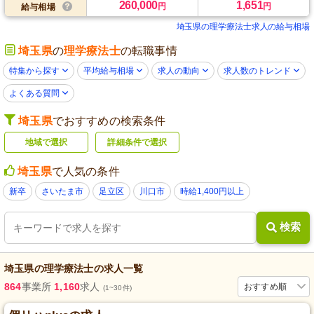
260,000
1,651
円
円
給与相場
埼玉県の理学療法士求人の給与相場
埼玉県
の
理学療法士
の転職事情
特集から探す
平均給与相場
求人の動向
求人数のトレンド
よくある質問
埼玉県
でおすすめの検索条件
地域で選択
詳細条件で選択
埼玉県
で人気の条件
新卒
さいたま市
足立区
川口市
時給1,400円以上
検索
埼玉県
の
理学療法士
の求人一覧
864
事業所
1,160
求人
おすすめ順
(1~30件)