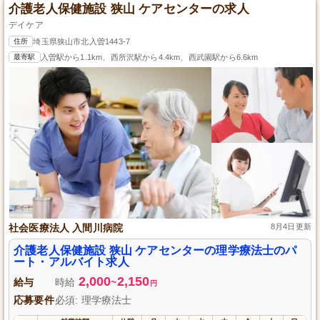
介護老人保健施設 狭山 ケアセンターの求人
デイケア
住所
埼玉県狭山市北入曽1443-7
最寄駅
入曽駅から1.1km、西所沢駅から4.4km、西武園駅から6.6km
社会医療法人 入間川病院
8月4日更新
介護老人保健施設 狭山 ケアセンターの理学療法士のパ
ート・アルバイト求人
2,000
2,150
給与
時給
~
円
応募要件
必須: 理学療法士