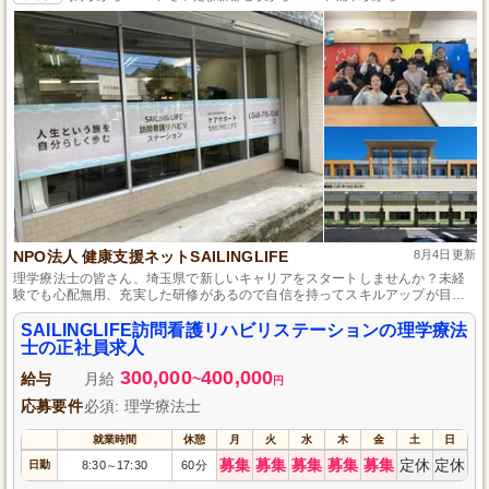
NPO法人 健康支援ネットSAILINGLIFE
8月4日更新
理学療法士の皆さん、埼玉県で新しいキャリアをスタートしませんか？未経
験でも心配無用、充実した研修があるので自信を持ってスキルアップが目指
せます。地域の方々の健康を支える訪問看護のお仕事には、チームワークを
活かし、柔軟なシフト制で働きやすさも魅力です。是非、この機会に挑戦
SAILINGLIFE訪問看護リハビリステーションの理学療法
を。
士の正社員求人
300,000
400,000
給与
月給
~
円
応募要件
必須: 理学療法士
就業時間
休憩
月
火
水
木
金
土
日
募集
募集
募集
募集
募集
定休
定休
日勤
8:30
17:30
60分
～