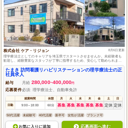
株式会社 ケア・リジョン
8月6日更新
理学療法士としてのキャリアを埼玉県でスタートさせませんか。未経験者も
歓迎し、経験豊富なスタッフが丁寧に指導するため、安心して勤められま
す。長期間にわたってスキルアップを目指すことができ、地域医療に貢献す
ることができるやりがいのある仕事です。
たまき 訪問看護リハビリステーションの理学療法士の正
社員求人
280,000
400,000
給与
月給
~
円
応募要件
必須: 理学療法士、自動車免許
就業時間
休憩
月
火
水
木
金
土
日
募集
募集
募集
募集
募集
定休
定休
日勤
9:00
18:00
60分
～
50代活躍
未経験可
40代活躍
新卒可
女性が活躍
ブランク可
応募画面へ進む
お気に入り
に
追加