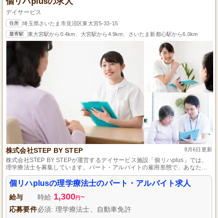
個リハplusの求人
デイサービス
住所
埼玉県さいたま市見沼区東大宮5-33-15
最寄駅
東大宮駅から0.4km、大宮駅から4.9km、さいたま新都心駅から6.0km
株式会社STEP BY STEP
8月6日更新
株式会社STEP BY STEPが運営するデイサービス施設「個リハplus」では、
理学療法士を募集しています。パート・アルバイトの雇用形態で、あなたの
スキルを存分に発揮できるチャンスです。利用者一人ひとりに寄り添い、質
の高いリハビリテーションを提供してみませんか？ご応募をお待ちしていま
個リハplusの理学療法士のパート・アルバイト求人
す。
1,300
給与
時給
~
円
応募要件
必須: 理学療法士、自動車免許