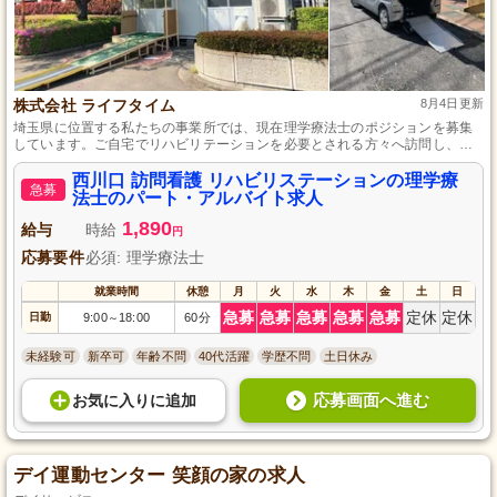
株式会社 ライフタイム
8月4日更新
埼玉県に位置する私たちの事業所では、現在理学療法士のポジションを募集
しています。ご自宅でリハビリテーションを必要とされる方々へ訪問し、支
援を行っていただきます。未経験の方も大歓迎で、充実した研修制度と同行
訪問でしっかりサポートいたします。1日5件程度の訪問で、ご利用者さま一
西川口 訪問看護 リハビリステーションの理学療
急募
人ひとりにじっくり向き合える環境を整えています。
法士のパート・アルバイト求人
1,890
給与
時給
円
応募要件
必須: 理学療法士
就業時間
休憩
月
火
水
木
金
土
日
急募
急募
急募
急募
急募
定休
定休
日勤
9:00
18:00
60分
～
未経験可
新卒可
年齢不問
40代活躍
学歴不問
土日休み
応募画面へ進む
お気に入り
に
追加
デイ運動センター 笑顔の家の求人