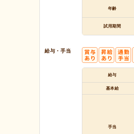
年齢
試用期間
給与・手当
給与
基本給
手当