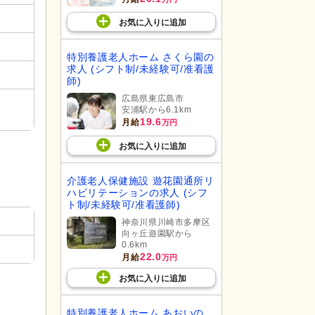
お気に入り
に
追加
特別養護老人ホーム さくら園の
求人 (シフト制/未経験可/准看護
師)
広島県東広島市
安浦駅から6.1km
19.6
月給
万円
お気に入り
に
追加
介護老人保健施設 遊花園通所リ
ハビリテーションの求人 (シフ
ト制/未経験可/准看護師)
神奈川県川崎市多摩区
向ヶ丘遊園駅から
0.6km
22.0
月給
万円
お気に入り
に
追加
特別養護老人ホーム あおいの