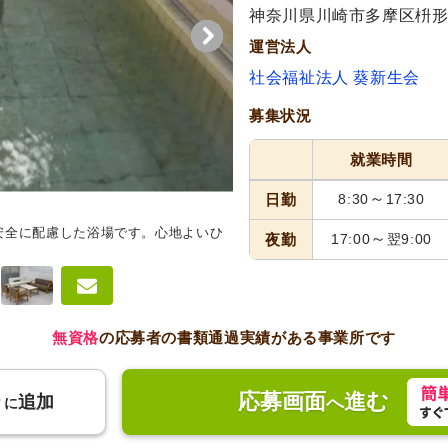
神奈川県川崎市多摩区枡形6-
運営法人
社会福祉法人 葵新生会
募集状況
就業時間
～
日勤
8:30
17:30
安全に配慮した浴場です。心地よいひ
機能訓練室
明るく広々とした空
～
夜勤
17:00
翌9:00
動に利用できます。
無資格
の応募者の書類通過実績がある事業所です
応募画面
進む
り
追加
へ
に