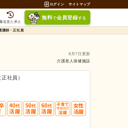
ログイン
サイトマップ
無料
会員登録
で
する
最近見た求人
看護師・正社員
8月7日更新
介護老人保健施設
（正社員）
40
50
60