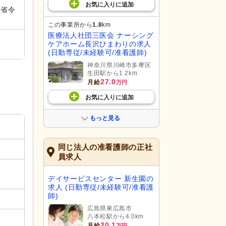
お気に入り
に
追加
（省令
この事業所から
1.8
km
医療法人社団三医会 ナーシング
ケアホーム長沢ひまわりの求人
(日勤専従/未経験可/准看護師)
神奈川県川崎市多摩区
生田駅から1.2km
27.0
月給
万円
お気に入り
に
追加
もっと見る
同じ法人の准看護師の正社
員求人
デイサービスセンター 新生園の
求人 (日勤専従/未経験可/准看護
師)
広島県東広島市
八本松駅から4.0km
20.1
月給
万円