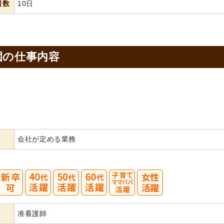
日数
10日
園の
仕事内容
会社が定める業務
40
50
60
准看護師
代活躍
代活躍
代活躍