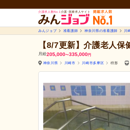
介護求人数No.1
介護･医療求人サイト
みんジョブ
准看護師
神奈川県の准看護師
川
【8/7更新】介護老人保
月給
205,000
335,000
〜
円
神奈川県
川崎市
川崎市多摩区
枡形