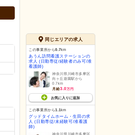
同じエリアの求人
この事業所から
0.7
km
あうん訪問看護ステーションの
求人 (日勤専従/経験者のみ可/准
看護師)
神奈川県川崎市多摩区
向ヶ丘遊園駅から
0.7km
3.0
月給
万円
お気に入り
に
追加
この事業所から
1.1
km
グッドタイムホーム・生田の求
人 (日勤専従/未経験可/准看護
師)
神奈川県川崎市多摩区