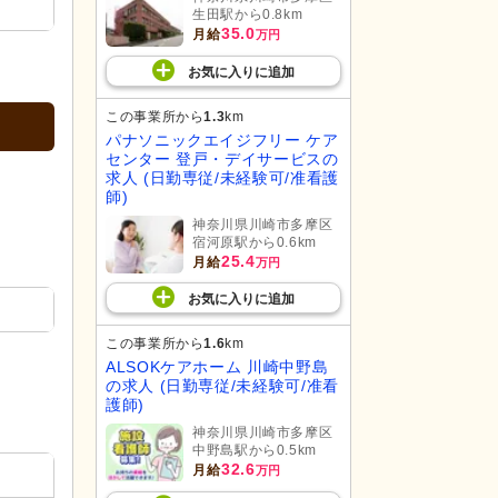
生田駅から0.8km
35.0
月給
万円
お気に入り
に
追加
この事業所から
1.3
km
パナソニックエイジフリー ケア
センター 登戸・デイサービスの
求人 (日勤専従/未経験可/准看護
師)
神奈川県川崎市多摩区
宿河原駅から0.6km
25.4
月給
万円
お気に入り
に
追加
この事業所から
1.6
km
ALSOKケアホーム 川崎中野島
の求人 (日勤専従/未経験可/准看
護師)
神奈川県川崎市多摩区
中野島駅から0.5km
32.6
月給
万円