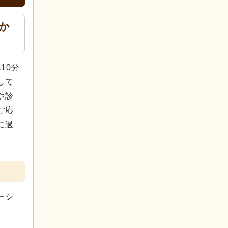
か
10分
して
や診
ご応
に過
ーシ