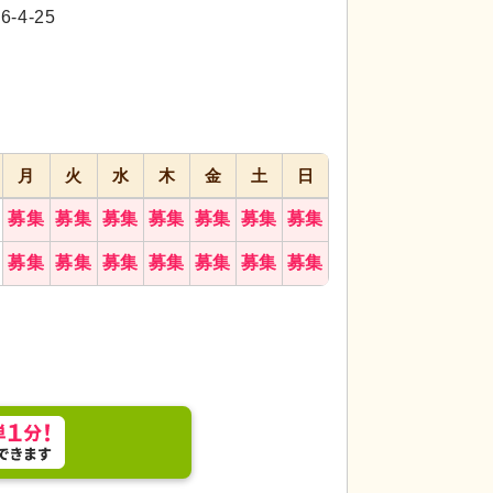
代活躍
代活躍
代活躍
4-25
月
火
水
木
金
土
日
募集
募集
募集
募集
募集
募集
募集
間で、リハビリや集いの場所に最適です。多様な活
機能訓練室
広々と
募集
募集
募集
募集
募集
募集
募集
す。有意義なトレー