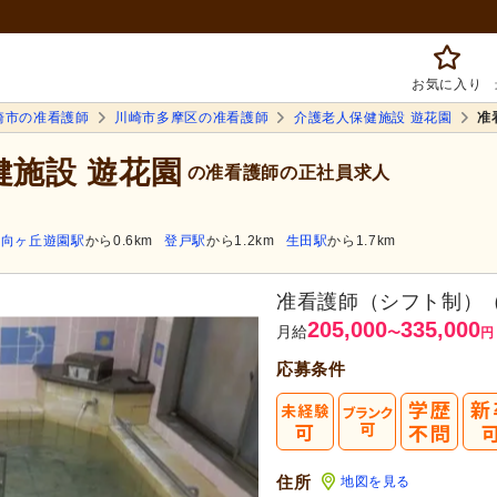
お気に入り
崎市の准看護師
川崎市多摩区の准看護師
介護老人保健施設 遊花園
准
健施設 遊花園
の准看護師の正社員求人
向ヶ丘遊園駅
から0.6km
登戸駅
から1.2km
生田駅
から1.7km
准看護師（シフト制）
205,000
335,000
月給
〜
円
応募条件
住所
地図を見る