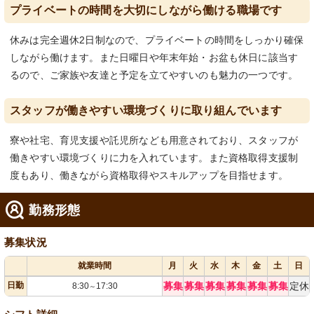
プライベートの時間を大切にしながら働ける職場です
休みは完全週休2日制なので、プライベートの時間をしっかり確保
しながら働けます。また日曜日や年末年始・お盆も休日に該当す
るので、ご家族や友達と予定を立てやすいのも魅力の一つです。
スタッフが働きやすい環境づくりに取り組んでいます
寮や社宅、育児支援や託児所なども用意されており、スタッフが
働きやすい環境づくりに力を入れています。また資格取得支援制
度もあり、働きながら資格取得やスキルアップを目指せます。
勤務形態
募集状況
就業時間
月
火
水
木
金
土
日
日勤
募集
募集
募集
募集
募集
募集
定休
8:30
17:30
～