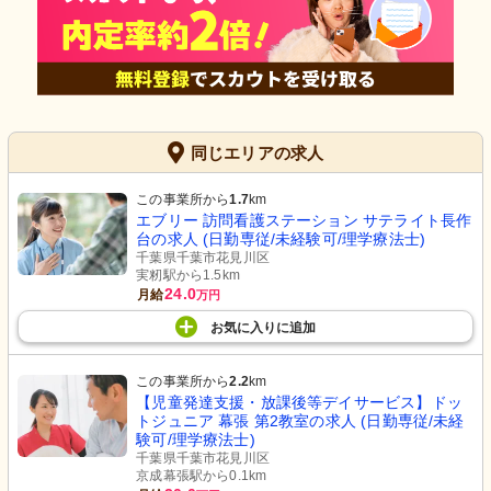
同じエリアの求人
この事業所から
1.7
km
エブリー 訪問看護ステーション サテライト長作
台の求人 (日勤専従/未経験可/理学療法士)
千葉県千葉市花見川区
実籾駅から1.5km
24.0
月給
万円
お気に入り
に
追加
この事業所から
2.2
km
【児童発達支援・放課後等デイサービス】ドッ
トジュニア 幕張 第2教室の求人 (日勤専従/未経
験可/理学療法士)
千葉県千葉市花見川区
京成幕張駅から0.1km