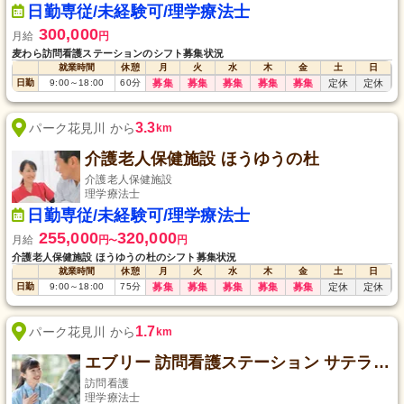
日勤専従/未経験可/理学療法士
300,000
月給
円
麦わら訪問看護ステーションのシフト募集状況
就業時間
休憩
月
火
水
木
金
土
日
日勤
9:00
～
18:00
60
分
募集
募集
募集
募集
募集
定休
定休
3.3
パーク花見川 から
km
介護老人保健施設 ほうゆうの杜
介護老人保健施設
理学療法士
日勤専従/未経験可/理学療法士
255,000
320,000
月給
円
円
〜
介護老人保健施設 ほうゆうの杜のシフト募集状況
就業時間
休憩
月
火
水
木
金
土
日
日勤
9:00
～
18:00
75
分
募集
募集
募集
募集
募集
定休
定休
1.7
パーク花見川 から
km
エブリー 訪問看護ステーション サテライト長作台
訪問看護
理学療法士