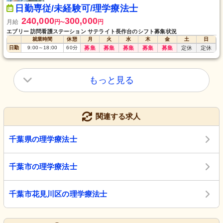
日勤専従/未経験可/理学療法士
240,000
300,000
月給
円
円
〜
エブリー 訪問看護ステーション サテライト長作台のシフト募集状況
就業時間
休憩
月
火
水
木
金
土
日
日勤
9:00
～
18:00
60
分
募集
募集
募集
募集
募集
定休
定休
もっと見る
関連する求人
千葉県の理学療法士
千葉市の理学療法士
千葉市花見川区の理学療法士