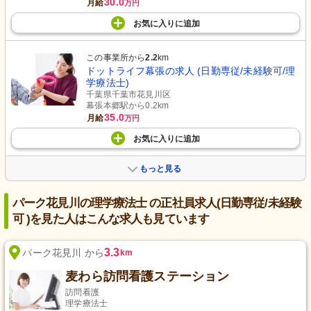
30.0
月給
万円
お気に入り
に
追加
この事業所から
2.2
km
ドットライフ幕張の求人 (日勤専従/未経験可/理
学療法士)
千葉県千葉市花見川区
幕張本郷駅から0.2km
35.0
月給
万円
お気に入り
に
追加
もっと見る
パーク花見川の理学療法士 の正社員求人(日勤専従/未経験
可 )を見た人はこんな求人も見ています
3.3
パーク花見川 から
km
麦わら訪問看護ステーション
訪問看護
理学療法士