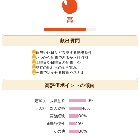
高
頻出質問
給与や休日など希望する勤務条件
いつから勤務できるか入社時期
土曜日や日曜日の勤務可否
現在の他社への応募状況
実務で活かせる技術やスキル
高評価ポイントの傾向
志望度・入職意欲
50%
人柄・対人姿勢
40%
実務経験
30%
通勤利便性
20%
その他
30%