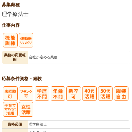
募集職種
理学療法士
仕事内容
運動器リハビ
業務の変更範
会社が定める業務
囲
リ
応募条件
資格・経験
子育てママパ
資格必須
理学療法士
パ活躍