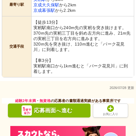
最寄り駅
京成大久保駅
から2km
京成幕張駅
から2.2km
【徒歩13分】
実籾駅南口から240m先の実籾を突き抜けます。
370m先の実籾三丁目を斜め左方向に進み、21m先
の実籾三丁目を右方向に進みます。
320m先を突き抜け、110m進むと「パーク花見
交通手段
川」に到着します。
【車3分】
実籾駅南口から1km進むと「パーク花見川」に到
着します。
2026/07/28 更新
経験2年未満
・
無資格
の応募者の書類通過実績がある事業所です
応募画面
進む
へ
お気に入り