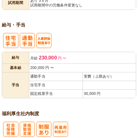
あり 3ヵ月
試用期間
試用期間中の労働条件変更なし
給与・手当
人事評価制度
230,000
給与
月給
円
〜
あり
基本給
200,000
円
〜
通勤手当
実費（上限あり）
手当
住宅手当
固定残業手当
30,000 円
福利厚生
社内制度
社
資格取得支援
再雇用制度あ