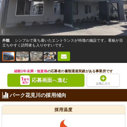
外観
シンプルで落ち着いたエントランスが特徴の施設です。看板が目
立ちやすく訪問者も入りやすいです。
経験2年未満
・
無資格
の応募者の書類通過実績がある事業所です
応募画面
進む
へ
お気に入り
パーク花見川の採用傾向
採用温度