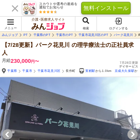
スカウトや選考の連絡を
無料インストール
通知でお知らせ
介護･医療求人サイト
メニュー
検索
ログインする
みんジョブ
PT
千葉県のPT
千葉市のPT
千葉市花見川区のPT
パーク花見川
【7/28更新】パーク花見川
の理学療法士の正社員求
人
月給
230,000
〜
円
7月28日更新
デイサービス
千葉県
千葉市
千葉市花見川区
長作町
実籾駅
から1.0km
京成大久保駅
から