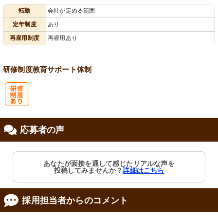
転勤
会社が定める範囲
会保険完備
あり
り
定年制度
あり
再雇用制度
再雇用あり
研修制度
教育
サポート体制
研
応募者の声
修制度あり
あなたが面接を通して感じたリアルな声を
投稿してみませんか？
詳細はこちら
採用担当者からのコメント