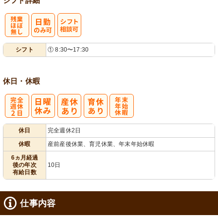
シフト詳細
残
シ
シフト
① 8:30〜17:30
業ほぼなし
フト相談可
休日・休暇
完
年
休日
完全週休2日
全週休2日
末年始休暇
休暇
産前産後休業、育児休業、年末年始休暇
6ヵ月経過
後の年次
10日
有給日数
仕事内容