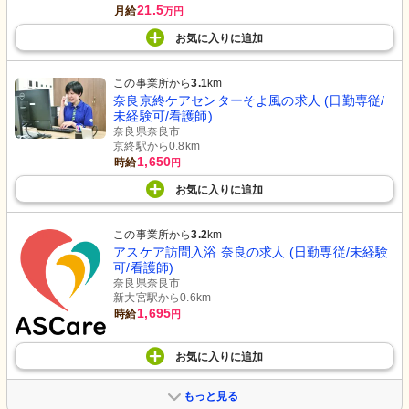
21.5
月給
万円
お気に入り
に
追加
この事業所から
3.1
km
奈良京終ケアセンターそよ風の求人 (日勤専従/
未経験可/看護師)
奈良県奈良市
京終駅から0.8km
1,650
時給
円
お気に入り
に
追加
この事業所から
3.2
km
アスケア訪問入浴 奈良の求人 (日勤専従/未経験
可/看護師)
奈良県奈良市
新大宮駅から0.6km
1,695
時給
円
お気に入り
に
追加
もっと見る