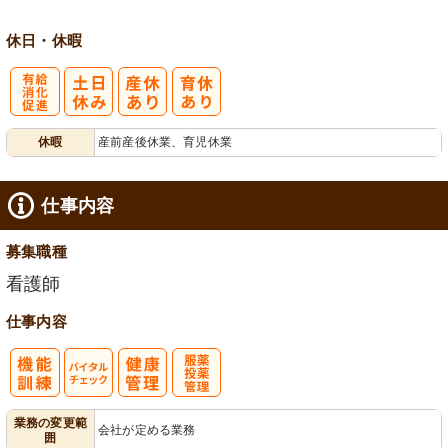
休日・休暇
有
休暇
産前産後休業、育児休業
給消化促進
仕事内容
募集職種
看護師
仕事内容
バイタルチェ
服薬・投薬管
業務の変更範
会社が定める業務
囲
ック
理