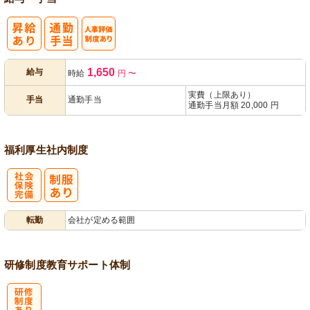
人事評価制度
1,650
給与
時給
円
〜
あり
実費（上限あり）
手当
通勤手当
通勤手当月額 20,000 円
福利厚生
社内制度
社
転勤
会社が定める範囲
会保険完備
研修制度
教育
サポート体制