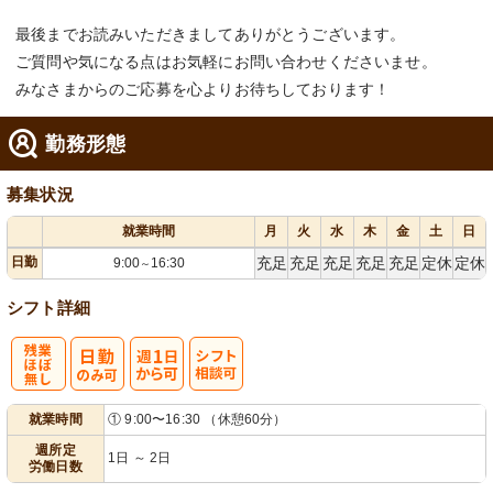
最後までお読みいただきましてありがとうございます。
ご質問や気になる点はお気軽にお問い合わせくださいませ。
みなさまからのご応募を心よりお待ちしております！
勤務形態
募集状況
就業時間
月
火
水
木
金
土
日
日勤
充足
充足
充足
充足
充足
定休
定休
9:00
16:30
～
シフト詳細
残
週
シ
就業時間
① 9:00〜16:30 （休憩60分）
業ほぼなし
1日から可
フト相談可
週所定
1日 ～ 2日
労働日数