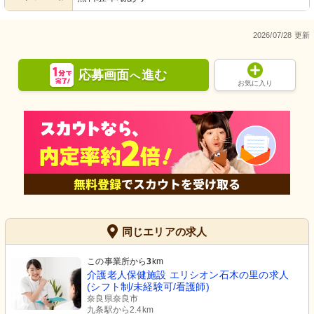
2026/07/28 更新
応募画面
進む
へ
お気に入り
同じエリアの求人
この事業所から
3
km
介護老人保健施設 エリシオン石木の里の求人
(シフト制/未経験可/看護師)
奈良県奈良市
九条駅から2.4km