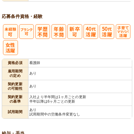
応募条件
資格・経験
子育てママパ
パ活躍
資格必須
看護師
雇用期間
あり
の定め
契約更新
あり
の可能性
契約更新
入社より半年間は1ヶ月ごとの更新
の基準
半年以降は6ヶ月ごとの更新
あり
試用期間
試用期間中の労働条件変更なし
給与・手当