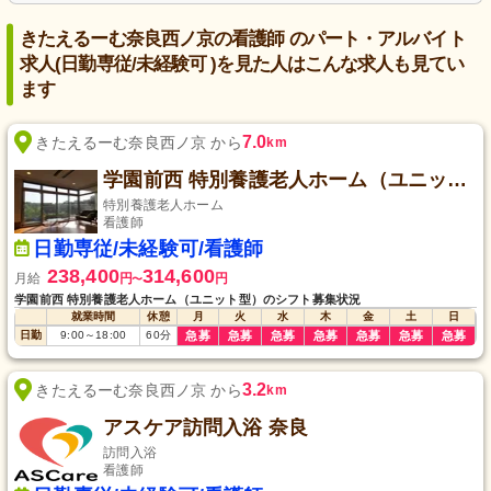
きたえるーむ奈良西ノ京の看護師 のパート・アルバイト
求人(日勤専従/未経験可 )を見た人はこんな求人も見てい
ます
7.0
きたえるーむ奈良西ノ京 から
km
学園前西 特別養護老人ホーム（ユニット型）
特別養護老人ホーム
看護師
日勤専従/未経験可/看護師
238,400
314,600
月給
円
円
〜
学園前西 特別養護老人ホーム（ユニット型）のシフト募集状況
就業時間
休憩
月
火
水
木
金
土
日
日勤
9:00
～
18:00
60
分
急募
急募
急募
急募
急募
急募
急募
3.2
きたえるーむ奈良西ノ京 から
km
アスケア訪問入浴 奈良
訪問入浴
看護師