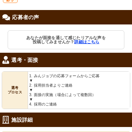
研
応募者の声
修制度あり
あなたが面接を通して感じたリアルな声を
投稿してみませんか？
詳細はこちら
選考・面接
1. みんジョブの応募フォームからご応募
▼
2. 採用担当者よりご連絡
選考
▼
プロセス
3. 面接の実施（場合によって複数回）
▼
4. 採用のご連絡
施設詳細