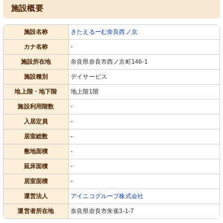
施設概要
施設名称
きたえるーむ奈良西ノ京
カナ名称
-
施設所在地
奈良県奈良市西ノ京町146-1
施設種別
デイサービス
地上階・地下階
地上階1階
施設利用階数
-
入居定員
-
居室総数
-
敷地面積
-
延床面積
-
居室面積
-
運営法人
アイニコグループ株式会社
運営者所在地
奈良県奈良市朱雀3-1-7