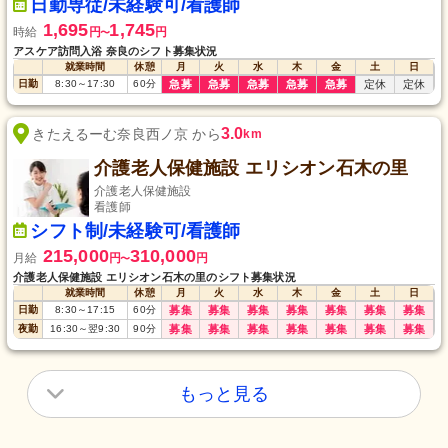
日勤専従/未経験可/看護師
1,695
1,745
時給
円
円
〜
アスケア訪問入浴 奈良のシフト募集状況
就業時間
休憩
月
火
水
木
金
土
日
日勤
8:30
～
17:30
60
分
急募
急募
急募
急募
急募
定休
定休
3.0
きたえるーむ奈良西ノ京 から
km
介護老人保健施設 エリシオン石木の里
介護老人保健施設
看護師
シフト制/未経験可/看護師
215,000
310,000
月給
円
円
〜
介護老人保健施設 エリシオン石木の里のシフト募集状況
就業時間
休憩
月
火
水
木
金
土
日
日勤
8:30
～
17:15
60
分
募集
募集
募集
募集
募集
募集
募集
夜勤
16:30
～
翌9:30
90
分
募集
募集
募集
募集
募集
募集
募集
もっと見る