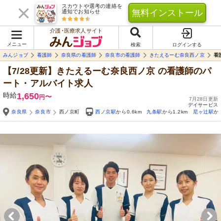
スカウトや選考の連絡を
無料インストール
通知でお知らせ
介護･医療求人サイト
メニュー
検索
ログインする
みんジョブ
看護師
奈良県の看護師
奈良市の看護師
きたえるーむ奈良西ノ京
看
【7/28更新】きたえるーむ奈良西ノ京
の看護師のパ
ート・アルバイト求人
時給
1,650
〜
円
7月28日更新
デイサービス
奈良県
奈良市
西ノ京町
西ノ京駅
から0.6km
九条駅
から1.2km
尼ヶ辻駅
か